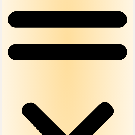
Bài tập, đề thi trắc nghiệm Nội ngoại cơ sở Online
Bài tập, đề thi trắc nghiệm Phân tích báo cáo tài
chính
Bài tập, đề thi trắc nghiệm Phân tích kinh doanh
Online
Bài tập, đề thi trắc nghiệm Pháp luật kinh tế Online
Bài tập, đề thi trắc nghiệm Pháp luật trong xây
dựng
Bài tập, đề thi trắc nghiệm Pháp luật đại cương
Online có đáp án
Bài tập, đề thi trắc nghiệm Quan hệ công chúng
(PR)
Bài tập, đề thi trắc nghiệm Quản lý bán hàng
Online
Bài tập, đề thi trắc Nghiệm Quản lý dự án đầu tư
Bài tập, đề thi trắc nghiệm Quản lý thuế Online
Bài tập, đề thi trắc nghiệm Quản trị chất lượng
Online
Bài tập, đề thi trắc nghiệm Quản trị chiến lược
Online
Bài tập, đề thi trắc nghiệm Quản trị cơ sở dữ liệu
Bài tập, đề thi trắc nghiệm Quản trị dịch vụ Online
Bài tập, đề thi trắc nghiệm Quản trị dự án Online
Bài tập, đề thi trắc nghiệm Quản trị học Online
Bài tập, đề thi trắc nghiệm Quản trị kinh doanh