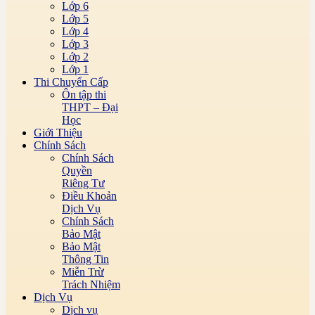
Lớp 6
Bài tập, đề thi trắc nghiệm Vi sinh đại cương Online
Lớp 5
Bài tập, đề thi trắc nghiệm Vi xử lý Online
Lớp 4
Bài tập, đề thi trắc nghiệm Xác suất thống kê
Lớp 3
Online
Lớp 2
Bài tập, đề thi trắc nghiệm Y học cổ truyền Online
Lớp 1
Bài tập, đề thi trắc nghiệm Y sinh học di truyền
Thi Chuyển Cấp
Online
Ôn tập thi
Bài tập, đề thi trắc nghiệm Đại cương y học lao
THPT – Đại
động Online
Học
Bài tập, đề thi trắc nghiệm Đại số tuyến tính Online
Giới Thiệu
Bài tập, đề thi trắc nghiệm Đấu thầu Online
Chính Sách
Bài tập, đề thi trắc nghiệm Địa lý du lịch Việt Nam
Chính Sách
Online
Quyền
Bài tập, đề thi trắc nghiệm Địa lý kinh tế Online
Riêng Tư
Bài tập, đề thi trắc nghiệm Điều dưỡng cơ bản
Điều Khoản
Bài tập, đề thi trắc nghiệm Định giá tài sản Online
Dịch Vụ
Bài tập, đề thi trắc nghiệm Đo lường điện và thiết bị
Chính Sách
đo Online
Bảo Mật
Quản trị nhân lực
Bảo Mật
Trắc nghiệm Kiến trúc máy tính
Thông Tin
Trắc nghiệm Kỹ thuật vi xử lý
Miễn Trừ
Trắc nghiệm Luật kinh doanh
Trách Nhiệm
Trắc nghiệm Luật kinh tế
Dịch Vụ
Trắc Nghiệm Nhập môn Internet và E-learning
Dịch vụ