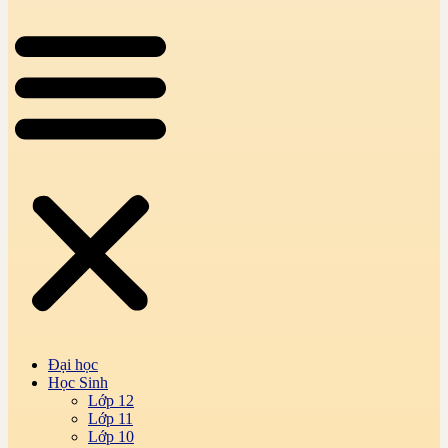
Đại học
Học Sinh
Lớp 12
Lớp 11
Lớp 10