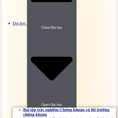
Đại học
Close Đại học
Open Đại học
Bài tập trắc nghiệm Chứng khoán và thị trường
chứng khoán