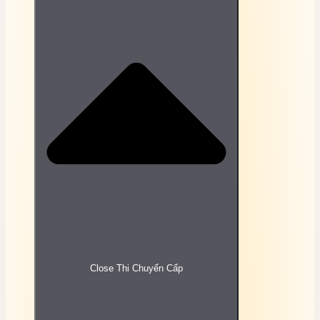
Bài tập, đề thi trắc nghiệm Công nghệ chế tạo máy
Online
Bài tập, đề thi trắc nghiệm Công nghệ hàn Online
Bài tập, đề thi trắc nghiệm Công nghệ phần mềm
Online
Bài tập, đề thi trắc nghiệm Công nghệ sản xuất
dược phẩm
Bài tập, đề thi trắc nghiệm Da liễu Online
Bài tập, đề thi trắc nghiệm Dẫn luận ngôn ngữ
Online
Bài tập, đề thi trắc nghiệm Dân số học Online
Bài tập, đề thi trắc nghiệm Dịch tễ học Online
Bài tập, đề thi trắc nghiệm Dinh dưỡng học Online
Bài tập, đề thi trắc nghiệm Dược lý Online
Bài tập, đề thi trắc nghiệm Gây mê hồi sức Online
Bài tập, đề thi trắc nghiệm Giải phẫu bệnh Online
Bài tập, đề thi trắc nghiệm Giải phẫu đại cương
Online
Bài tập, đề thi trắc nghiệm Giáo dục học đại cương
Online
Bài tập, đề thi trắc nghiệm Giáo dục nghề nghiệp
Close Thi Chuyển Cấp
Online
Bài tập, đề thi trắc nghiệm Giáo dục quốc phòng
Online
Bài tập, đề thi trắc nghiệm Giao tiếp trong kinh