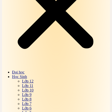
quốc tế
Bài tập, đề thi trắc nghiệm Quản trị logistics Online
Bài tập, đề thi trắc nghiệm Quản trị mạng Online
Bài tập, đề thi trắc nghiệm Quản trị marketing
Online
Bài tập, đề thi trắc nghiệm Quản trị nguồn nhân
lực
Bài tập, đề thi trắc nghiệm Quản trị sản xuất Online
Bài tập, đề thi trắc nghiệm Quản trị tài chính
Online
Bài tập, đề thi trắc nghiệm Quản trị thương mại
Online
Bài tập, đề thi trắc nghiệm Quản trị văn phòng
Online
Bài tập, đề thi trắc nghiệm Quản trị xuất nhập
khẩu Online
Đại học
Bài tập, đề thi trắc nghiệm Răng – Hàm – Mặt
Học Sinh
Online
Lớp 12
Bài tập, đề thi trắc nghiệm Sinh học đại cương
Lớp 11
Online
Lớp 10
Bài tập, đề thi trắc nghiệm Sinh lý học Online
Lớp 9
Bài tập, đề thi trắc nghiệm SPSS Online
Lớp 8
Bài tập, đề thi trắc nghiệm Tai – Mũi – Họng Online
Lớp 7
Bài tập, đề thi trắc nghiệm Tài chính công Online
Lớp 6
Bài tập, đề thi trắc nghiệm Tài chính doanh nghiệp