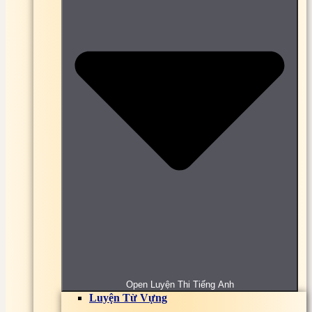
Online
Bài tập, đề thi trắc nghiệm Truyền số liệu Online
1000 + Bài tập, đề thi trắc nghiệm Tư tưởng Hồ Chí
Minh Online Có Đáp Án
Bài tập, đề thi Trắc Nghiệm Vật liệu cơ khí Online
Bài tập, đề thi trắc nghiệm Vật liệu kỹ thuật Online
Bài tập, đề thi trắc nghiệm Vật liệu điện Online
Bài tập, đề thi trắc nghiệm Vật lý đại cương Online
Bài tập, đề thi trắc nghiệm Vi sinh thực phẩm
Online
Bài tập, đề thi trắc nghiệm Vi sinh vật Online
Bài tập, đề thi trắc nghiệm Vi sinh đại cương Online
Bài tập, đề thi trắc nghiệm Vi xử lý Online
Bài tập, đề thi trắc nghiệm Xác suất thống kê
Online
Bài tập, đề thi trắc nghiệm Y học cổ truyền Online
Bài tập, đề thi trắc nghiệm Y sinh học di truyền
Online
Bài tập, đề thi trắc nghiệm Đại cương y học lao
động Online
Bài tập, đề thi trắc nghiệm Đại số tuyến tính Online
Bài tập, đề thi trắc nghiệm Đấu thầu Online
Bài tập, đề thi trắc nghiệm Địa lý du lịch Việt Nam
Open Luyện Thi Tiếng Anh
Online
Luyện Từ Vựng
Bài tập, đề thi trắc nghiệm Địa lý kinh tế Online