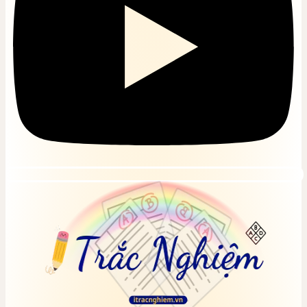
Online
Bài tập, đề thi trắc nghiệm Kinh tế quốc tế Online
Bài tập, đề thi trắc nghiệm Kinh tế vi mô Online
Bài tập, đề thi trắc nghiệm Kinh tế vĩ mô Online
Bài tập, đề thi trắc nghiệm Kỹ năng lãnh đạo
Online
Bài tập, đề thi trắc nghiệm Ký sinh trùng Online
Bài tập, đề thi trắc nghiệm Kỹ thuật an toàn lao
động
Bài tập, đề thi trắc nghiệm Kỹ thuật cảm biến
Online
Bài tập, đề thi trắc nghiệm Kỹ thuật lạnh Online
Bài tập, đề thi trắc nghiệm Kỹ thuật mạch điện tử
Online
Bài tập, đề thi trắc nghiệm Kỹ thuật môi trường
Online
Bài tập, đề thi trắc nghiệm Kỹ thuật nhiệt Online
Bài tập, đề thi trắc nghiệm Kỹ thuật thực phẩm
Online
Bài tập, đề thi trắc nghiệm Kỹ thuật điện Online
Bài tập, đề thi trắc nghiệm Lập trình Java Online
Bài tập, đề thi trắc nghiệm Lịch sử kinh tế quốc
dân
Bài tập, đề thi trắc nghiệm Lịch sử văn minh thế
giới