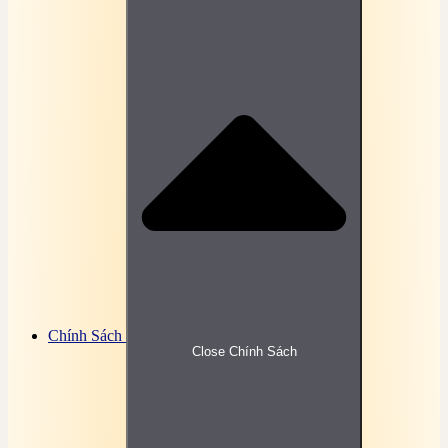
Online
Bài tập, đề thi trắc nghiệm Kiến trúc máy tính
Online
Bài tập, đề thi trắc nghiệm Kinh tế chính trị Online
Bài tập, đề thi trắc nghiệm Kinh tế học đại cương
Online
Bài tập, đề thi trắc nghiệm Kinh tế lượng Online
Bài tập, đề thi trắc nghiệm Kinh tế môi trường
Online
Bài tập, đề thi trắc nghiệm Kinh tế phát triển
Online
Bài tập, đề thi trắc nghiệm Kinh tế quốc tế Online
Bài tập, đề thi trắc nghiệm Kinh tế vi mô Online
Bài tập, đề thi trắc nghiệm Kinh tế vĩ mô Online
Bài tập, đề thi trắc nghiệm Kỹ năng lãnh đạo
Online
Bài tập, đề thi trắc nghiệm Ký sinh trùng Online
Bài tập, đề thi trắc nghiệm Kỹ thuật an toàn lao
động
Chính Sách
Bài tập, đề thi trắc nghiệm Kỹ thuật cảm biến
Close Chính Sách
Online
Bài tập, đề thi trắc nghiệm Kỹ thuật lạnh Online
Bài tập, đề thi trắc nghiệm Kỹ thuật mạch điện tử
Online
Bài tập, đề thi trắc nghiệm Kỹ thuật môi trường