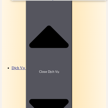
Bài tập, đề thi trắc nghiệm Luật hình sự Online
Bài tập, đề thi trắc Nghiệm Luật hôn nhân và gia
đình
Bài tập, đề thi trắc nghiệm Luật kinh doanh Online
Bài tập, đề thi trắc nghiệm Luật kinh tế Online
Bài tập, đề thi trắc nghiệm Luật lao động Online
Bài tập, đề thi trắc nghiệm Luật môi trường Online
Bài tập, đề thi trắc nghiệm Luật ngân hàng Online
Bài tập, đề thi trắc nghiệm Luật so sánh Online
Bài tập, đề thi trắc nghiệm Luật tài chính Online
Bài tập, đề thi trắc nghiệm Luật tố tụng dân sự
Online
Bài tập, đề thi trắc nghiệm Luật đất đai Online
Bài tập, đề thi trắc nghiệm Luật đầu tư Online
Bài tập, đề thi trắc nghiệm Lý thuyết điều khiển tự
Dịch Vụ
động
Close Dịch Vụ
Bài tập, đề thi trắc nghiệm Mạng không dây Online
Bài tập, đề thi trắc nghiệm Mạng máy tính Online
Bài tập, đề thi trắc nghiệm Marketing căn bản
Online
Bài tập, đề thi trắc nghiệm Miễn dịch học Online
Bài tập, đề thi trắc nghiệm Mô học đại cương
Online
Bài tập, đề thi trắc nghiệm Môi trường và con
người Online