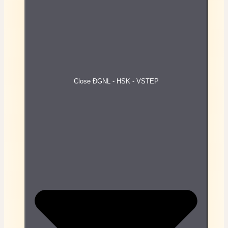
Close ĐGNL - HSK - VSTEP