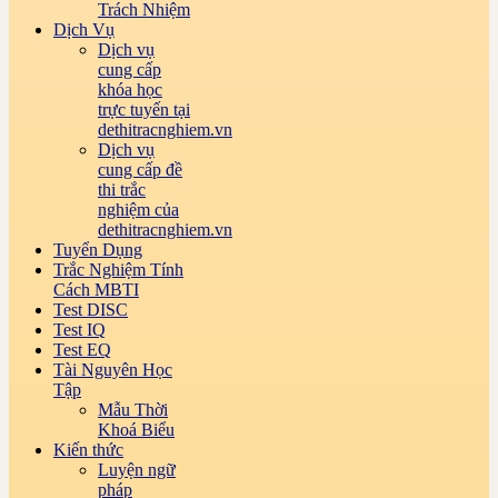
Trách Nhiệm
Dịch Vụ
Dịch vụ
cung cấp
khóa học
trực tuyến tại
dethitracnghiem.vn
Dịch vụ
cung cấp đề
thi trắc
nghiệm của
dethitracnghiem.vn
Tuyển Dụng
Trắc Nghiệm Tính
Cách MBTI
Test DISC
Test IQ
Test EQ
Tài Nguyên Học
Tập
Mẫu Thời
Khoá Biểu
Kiến thức
Luyện ngữ
pháp