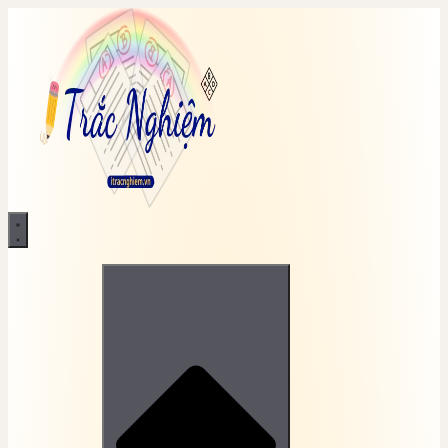
Chuyển
đến
nội
dung