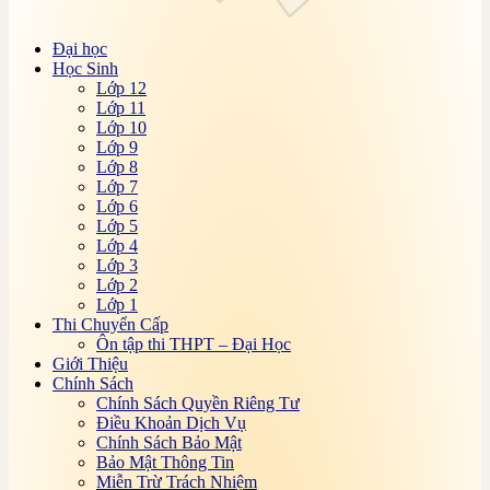
Bài tập, đề thi trắc nghiệm Lịch sử Đảng Online Có
đáp án
Bài tập, đề thi trắc nghiệm Linh kiện điện tử Online
Đại học
Bài tập, đề thi trắc nghiệm Logic học Online
Học Sinh
Bài tập, đề thi trắc nghiệm Luật an sinh xã hội
Lớp 12
Online
Lớp 11
Bài tập, đề thi trắc nghiệm Luật bảo hiểm Online
Lớp 10
Bài tập, đề thi trắc nghiệm Luật cạnh tranh Online
Lớp 9
Bài tập, đề thi trắc nghiệm Luật dân sự Online
Lớp 8
Bài tập, đề thi trắc nghiệm Luật doanh nghiệp
Lớp 7
Online
Lớp 6
Bài tập, đề thi trắc nghiệm Luật du lịch Online
Lớp 5
Bài tập, đề thi trắc nghiệm Luật giáo dục Online
Lớp 4
Bài tập, đề thi trắc nghiệm Luật hành chính Online
Lớp 3
Bài tập, đề thi trắc nghiệm Luật hiến pháp Online
Lớp 2
Bài tập, đề thi trắc nghiệm Luật hình sự Online
Lớp 1
Bài tập, đề thi trắc Nghiệm Luật hôn nhân và gia
Thi Chuyển Cấp
đình
Ôn tập thi THPT – Đại Học
Bài tập, đề thi trắc nghiệm Luật kinh doanh Online
Giới Thiệu
Bài tập, đề thi trắc nghiệm Luật kinh tế Online
Chính Sách
Bài tập, đề thi trắc nghiệm Luật lao động Online
Chính Sách Quyền Riêng Tư
Bài tập, đề thi trắc nghiệm Luật môi trường Online
Điều Khoản Dịch Vụ
Bài tập, đề thi trắc nghiệm Luật ngân hàng Online
Chính Sách Bảo Mật
Bài tập, đề thi trắc nghiệm Luật so sánh Online
Bảo Mật Thông Tin
Bài tập, đề thi trắc nghiệm Luật tài chính Online
Miễn Trừ Trách Nhiệm