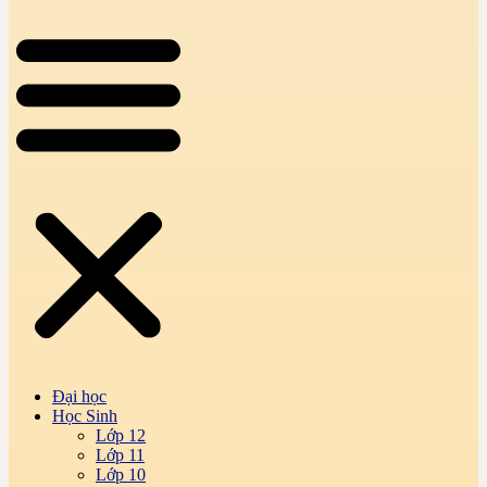
Đại học
Học Sinh
Lớp 12
Lớp 11
Lớp 10