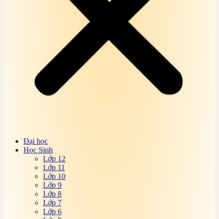
quốc tế
Bài tập, đề thi trắc nghiệm Quản trị logistics Online
Bài tập, đề thi trắc nghiệm Quản trị mạng Online
Bài tập, đề thi trắc nghiệm Quản trị marketing
Online
Bài tập, đề thi trắc nghiệm Quản trị nguồn nhân
lực
Bài tập, đề thi trắc nghiệm Quản trị sản xuất Online
Bài tập, đề thi trắc nghiệm Quản trị tài chính
Online
Bài tập, đề thi trắc nghiệm Quản trị thương mại
Online
Bài tập, đề thi trắc nghiệm Quản trị văn phòng
Online
Bài tập, đề thi trắc nghiệm Quản trị xuất nhập
khẩu Online
Đại học
Bài tập, đề thi trắc nghiệm Răng – Hàm – Mặt
Học Sinh
Online
Lớp 12
Bài tập, đề thi trắc nghiệm Sinh học đại cương
Lớp 11
Online
Lớp 10
Bài tập, đề thi trắc nghiệm Sinh lý học Online
Lớp 9
Bài tập, đề thi trắc nghiệm SPSS Online
Lớp 8
Bài tập, đề thi trắc nghiệm Tai – Mũi – Họng Online
Lớp 7
Bài tập, đề thi trắc nghiệm Tài chính công Online
Lớp 6
Bài tập, đề thi trắc nghiệm Tài chính doanh nghiệp