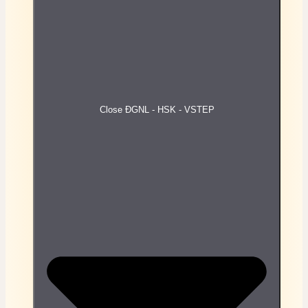
Close ĐGNL - HSK - VSTEP