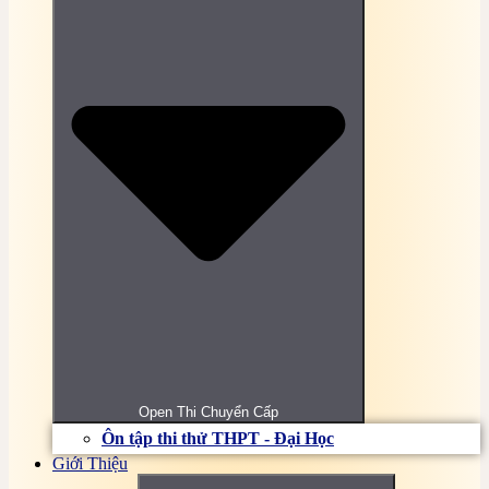
doanh
Bài tập, đề thi trắc nghiệm Hành vi tổ chức Online
Bài tập, đề thi trắc nghiệm Hệ điều hành Linux
Online
Bài tập, đề thi trắc nghiệm Hệ điều hành Windows
Online
Bài tập, đề thi trắc nghiệm Hóa lí dược Online
Bài tập, đề thi trắc nghiệm Hóa phân tích Online
Bài tập, đề thi trắc nghiệm Hóa sinh Online
Bài tập, đề thi trắc nghiệm Hóa đại cương Online
Bài tập, đề thi trắc nghiệm Huyết học – Truyền
máu Online
Bài tập, đề thi trắc nghiệm Kế toán công Online
Bài tập, đề thi trắc nghiệm Kế toán doanh nghiệp
Online
Bài tập, đề thi trắc nghiệm Kế toán hành chính sự
nghiệp
Bài tập, đề thi trắc nghiệm Kế toán máy Online
Bài tập, đề thi trắc nghiệm Kế toán quản trị Online
Bài tập, đề thi trắc nghiệm Kế toán quốc tế Online
Bài tập, đề thi trắc nghiệm Kế toán tài chính Online
Open Thi Chuyển Cấp
Bài tập, đề thi trắc nghiệm Kế toán thuế Online
Ôn tập thi thử THPT - Đại Học
Bài tập, đề thi trắc nghiệm Khoa học quản lý
Online
Giới Thiệu
Bài tập, đề thi trắc nghiệm Kiểm toán căn bản