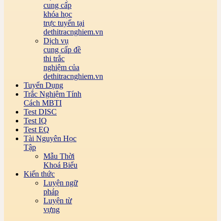
Trắc Nghiệm Quản Trị mạng
cung cấp
Trắc nghiệm Quản trị nhân lực
khóa học
Trắc nghiệm quảng quý nguồn lực
trực tuyến tại
Trắc Nghiệm Tâm lý học lứa tuổi và tâm lý học sư
dethitracnghiem.vn
phạm
Dịch vụ
Trắc nghiệm Tin học nghề phổ thông
cung cấp đề
Trắc Nghiệm Đường lối cách mạng của Đảng Cộng
thi trắc
sản Việt Nam
nghiệm của
dethitracnghiem.vn
Tuyển Dụng
Trắc Nghiệm Tính
Cách MBTI
Test DISC
Test IQ
Test EQ
Tài Nguyên Học
Tập
Mẫu Thời
Khoá Biểu
Kiến thức
Luyện ngữ
pháp
Luyện từ
vựng