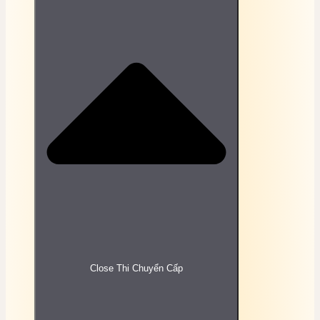
Bài tập, đề thi trắc nghiệm Công nghệ chế tạo máy
Online
Bài tập, đề thi trắc nghiệm Công nghệ hàn Online
Bài tập, đề thi trắc nghiệm Công nghệ phần mềm
Online
Bài tập, đề thi trắc nghiệm Công nghệ sản xuất
dược phẩm
Bài tập, đề thi trắc nghiệm Da liễu Online
Bài tập, đề thi trắc nghiệm Dẫn luận ngôn ngữ
Online
Bài tập, đề thi trắc nghiệm Dân số học Online
Bài tập, đề thi trắc nghiệm Dịch tễ học Online
Bài tập, đề thi trắc nghiệm Dinh dưỡng học Online
Bài tập, đề thi trắc nghiệm Dược lý Online
Bài tập, đề thi trắc nghiệm Gây mê hồi sức Online
Bài tập, đề thi trắc nghiệm Giải phẫu bệnh Online
Bài tập, đề thi trắc nghiệm Giải phẫu đại cương
Online
Bài tập, đề thi trắc nghiệm Giáo dục học đại cương
Online
Bài tập, đề thi trắc nghiệm Giáo dục nghề nghiệp
Close Thi Chuyển Cấp
Online
Bài tập, đề thi trắc nghiệm Giáo dục quốc phòng
Online
Bài tập, đề thi trắc nghiệm Giao tiếp trong kinh