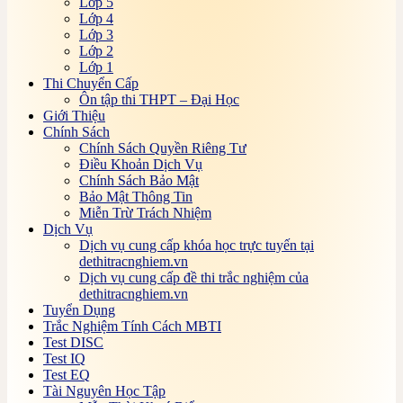
Lớp 5
Online
Lớp 4
Bài tập, đề thi trắc nghiệm Tài chính ngân hàng
Lớp 3
Online
Lớp 2
Bài tập, đề thi trắc Nghiệm Tài chính quốc tế
Lớp 1
Online
Thi Chuyển Cấp
Bài tập, đề thi trắc nghiệm Tài chính tiền tệ Online
Ôn tập thi THPT – Đại Học
Bài tập, đề thi trắc nghiệm Tâm lý học Online
Giới Thiệu
Bài tập, đề thi trắc nghiệm Tâm lý y đức Online
Chính Sách
Bài tập, đề thi trắc nghiệm Thanh toán quốc tế
Chính Sách Quyền Riêng Tư
Online
Điều Khoản Dịch Vụ
Bài tập, đề thi trắc nghiệm Thị trường tài chính
Chính Sách Bảo Mật
Online
Bảo Mật Thông Tin
Bài tập, đề thi trắc nghiệm Thiên văn học Online
Miễn Trừ Trách Nhiệm
Bài tập, đề thi trắc nghiệm Thiết kế cầu đường hầm
Dịch Vụ
giao thông
Dịch vụ cung cấp khóa học trực tuyến tại
Bài tập, đề thi trắc nghiệm Thủ tục hải quan Online
dethitracnghiem.vn
Bài tập, đề thi trắc nghiệm Thương mại quốc tế
Dịch vụ cung cấp đề thi trắc nghiệm của
Online
dethitracnghiem.vn
Bài tập, đề thi trắc nghiệm Thương mại điện tử
Tuyển Dụng
Online
Trắc Nghiệm Tính Cách MBTI
Bài tập, đề thi trắc nghiệm Thủy khí Online
Test DISC
Bài tập, đề thi trắc nghiệm Tín dụng ngân hàng
Test IQ
Online
Test EQ
Bài tập, đề thi trắc nghiệm Tin học nghề phổ thông
Tài Nguyên Học Tập
Online