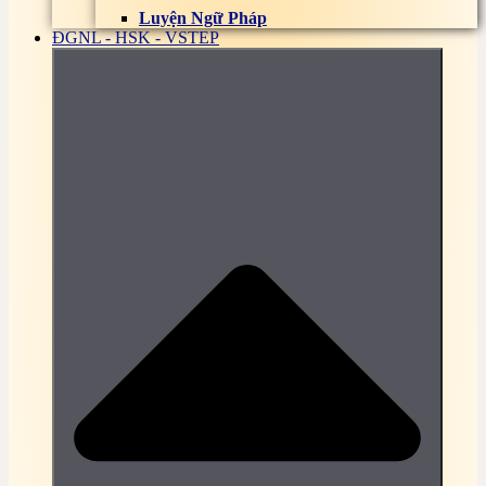
Bài tập, đề thi trắc nghiệm Điều dưỡng cơ bản
Luyện Ngữ Pháp
Bài tập, đề thi trắc nghiệm Định giá tài sản Online
ĐGNL - HSK - VSTEP
Bài tập, đề thi trắc nghiệm Đo lường điện và thiết bị
đo Online
Quản trị nhân lực
Trắc nghiệm Kiến trúc máy tính
Trắc nghiệm Kỹ thuật vi xử lý
Trắc nghiệm Luật kinh doanh
Trắc nghiệm Luật kinh tế
Trắc Nghiệm Nhập môn Internet và E-learning
Trắc Nghiệm Quản Trị mạng
Trắc nghiệm Quản trị nhân lực
Trắc nghiệm quảng quý nguồn lực
Trắc Nghiệm Tâm lý học lứa tuổi và tâm lý học sư
phạm
Trắc nghiệm Tin học nghề phổ thông
Trắc Nghiệm Đường lối cách mạng của Đảng Cộng
sản Việt Nam