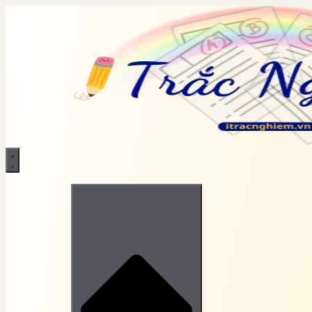
Chuyển
đến
nội
dung