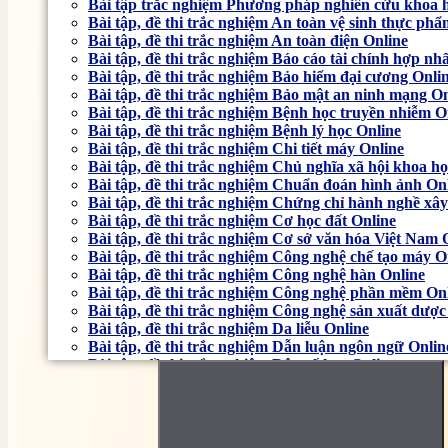
Bài tập trắc nghiệm Phương pháp nghiên cứu khoa 
Bài tập, đề thi trắc nghiệm An toàn vệ sinh thực ph
Bài tập, đề thi trắc nghiệm An toàn điện Online
Bài tập, đề thi trắc nghiệm Báo cáo tài chính hợp nh
Bài tập, đề thi trắc nghiệm Bảo hiểm đại cương Onli
Bài tập, đề thi trắc nghiệm Bảo mật an ninh mạng On
Bài tập, đề thi trắc nghiệm Bệnh học truyền nhiễm O
Bài tập, đề thi trắc nghiệm Bệnh lý học Online
Bài tập, đề thi trắc nghiệm Chi tiết máy Online
Bài tập, đề thi trắc nghiệm Chủ nghĩa xã hội khoa h
Bài tập, đề thi trắc nghiệm Chuẩn đoán hình ảnh On
Bài tập, đề thi trắc nghiệm Chứng chỉ hành nghề xâ
Bài tập, đề thi trắc nghiệm Cơ học đất Online
Bài tập, đề thi trắc nghiệm Cơ sở văn hóa Việt Nam 
Bài tập, đề thi trắc nghiệm Công nghệ chế tạo máy O
Bài tập, đề thi trắc nghiệm Công nghệ hàn Online
Bài tập, đề thi trắc nghiệm Công nghệ phần mềm On
Bài tập, đề thi trắc nghiệm Công nghệ sản xuất dượ
Bài tập, đề thi trắc nghiệm Da liễu Online
Bài tập, đề thi trắc nghiệm Dẫn luận ngôn ngữ Onlin
Bài tập, đề thi trắc nghiệm Dân số học Online
Bài tập, đề thi trắc nghiệm Dịch tễ học Online
Bài tập, đề thi trắc nghiệm Dinh dưỡng học Online
Bài tập, đề thi trắc nghiệm Dược lý Online
Bài tập, đề thi trắc nghiệm Gây mê hồi sức Online