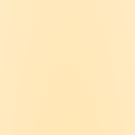
e
ine
ne
 Online
e
e
Online
ine
e
ne
giao thông