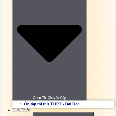
doanh
Bài tập, đề thi trắc nghiệm Hành vi tổ chức Online
Bài tập, đề thi trắc nghiệm Hệ điều hành Linux
Online
Bài tập, đề thi trắc nghiệm Hệ điều hành Windows
Online
Bài tập, đề thi trắc nghiệm Hóa lí dược Online
Bài tập, đề thi trắc nghiệm Hóa phân tích Online
Bài tập, đề thi trắc nghiệm Hóa sinh Online
Bài tập, đề thi trắc nghiệm Hóa đại cương Online
Bài tập, đề thi trắc nghiệm Huyết học – Truyền
máu Online
Bài tập, đề thi trắc nghiệm Kế toán công Online
Bài tập, đề thi trắc nghiệm Kế toán doanh nghiệp
Online
Bài tập, đề thi trắc nghiệm Kế toán hành chính sự
nghiệp
Bài tập, đề thi trắc nghiệm Kế toán máy Online
Bài tập, đề thi trắc nghiệm Kế toán quản trị Online
Bài tập, đề thi trắc nghiệm Kế toán quốc tế Online
Bài tập, đề thi trắc nghiệm Kế toán tài chính Online
Open Thi Chuyển Cấp
Bài tập, đề thi trắc nghiệm Kế toán thuế Online
Ôn tập thi thử THPT - Đại Học
Bài tập, đề thi trắc nghiệm Khoa học quản lý
Online
Giới Thiệu
Bài tập, đề thi trắc nghiệm Kiểm toán căn bản