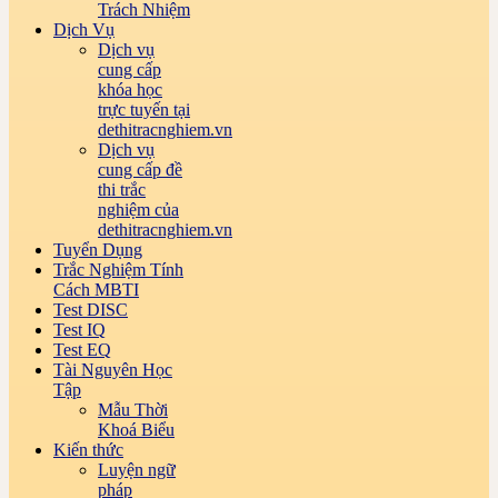
Trách Nhiệm
Dịch Vụ
Dịch vụ
cung cấp
khóa học
trực tuyến tại
dethitracnghiem.vn
Dịch vụ
cung cấp đề
thi trắc
nghiệm của
dethitracnghiem.vn
Tuyển Dụng
Trắc Nghiệm Tính
Cách MBTI
Test DISC
Test IQ
Test EQ
Tài Nguyên Học
Tập
Mẫu Thời
Khoá Biểu
Kiến thức
Luyện ngữ
pháp