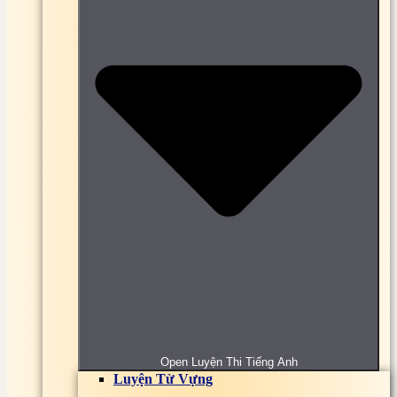
Online
Bài tập, đề thi trắc nghiệm Truyền số liệu Online
1000 + Bài tập, đề thi trắc nghiệm Tư tưởng Hồ Chí
Minh Online Có Đáp Án
Bài tập, đề thi Trắc Nghiệm Vật liệu cơ khí Online
Bài tập, đề thi trắc nghiệm Vật liệu kỹ thuật Online
Bài tập, đề thi trắc nghiệm Vật liệu điện Online
Bài tập, đề thi trắc nghiệm Vật lý đại cương Online
Bài tập, đề thi trắc nghiệm Vi sinh thực phẩm
Online
Bài tập, đề thi trắc nghiệm Vi sinh vật Online
Bài tập, đề thi trắc nghiệm Vi sinh đại cương Online
Bài tập, đề thi trắc nghiệm Vi xử lý Online
Bài tập, đề thi trắc nghiệm Xác suất thống kê
Online
Bài tập, đề thi trắc nghiệm Y học cổ truyền Online
Bài tập, đề thi trắc nghiệm Y sinh học di truyền
Online
Bài tập, đề thi trắc nghiệm Đại cương y học lao
động Online
Bài tập, đề thi trắc nghiệm Đại số tuyến tính Online
Bài tập, đề thi trắc nghiệm Đấu thầu Online
Bài tập, đề thi trắc nghiệm Địa lý du lịch Việt Nam
Open Luyện Thi Tiếng Anh
Online
Luyện Từ Vựng
Bài tập, đề thi trắc nghiệm Địa lý kinh tế Online