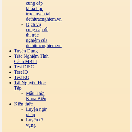
Trắc Nghiệm Quản Trị mạng
cung cấp
Trắc nghiệm Quản trị nhân lực
khóa học
Trắc nghiệm quảng quý nguồn lực
trực tuyến tại
Trắc Nghiệm Tâm lý học lứa tuổi và tâm lý học sư
dethitracnghiem.vn
phạm
Dịch vụ
Trắc nghiệm Tin học nghề phổ thông
cung cấp đề
Trắc Nghiệm Đường lối cách mạng của Đảng Cộng
thi trắc
sản Việt Nam
nghiệm của
dethitracnghiem.vn
Tuyển Dụng
Trắc Nghiệm Tính
Cách MBTI
Test DISC
Test IQ
Test EQ
Tài Nguyên Học
Tập
Mẫu Thời
Khoá Biểu
Kiến thức
Luyện ngữ
pháp
Luyện từ
vựng