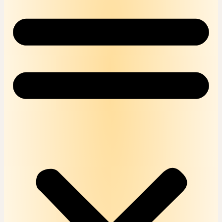
Bài tập, đề thi trắc nghiệm Nội ngoại cơ sở Online
Bài tập, đề thi trắc nghiệm Phân tích báo cáo tài
chính
Bài tập, đề thi trắc nghiệm Phân tích kinh doanh
Online
Bài tập, đề thi trắc nghiệm Pháp luật kinh tế Online
Bài tập, đề thi trắc nghiệm Pháp luật trong xây
dựng
Bài tập, đề thi trắc nghiệm Pháp luật đại cương
Online có đáp án
Bài tập, đề thi trắc nghiệm Quan hệ công chúng
(PR)
Bài tập, đề thi trắc nghiệm Quản lý bán hàng
Online
Bài tập, đề thi trắc Nghiệm Quản lý dự án đầu tư
Bài tập, đề thi trắc nghiệm Quản lý thuế Online
Bài tập, đề thi trắc nghiệm Quản trị chất lượng
Online
Bài tập, đề thi trắc nghiệm Quản trị chiến lược
Online
Bài tập, đề thi trắc nghiệm Quản trị cơ sở dữ liệu
Bài tập, đề thi trắc nghiệm Quản trị dịch vụ Online
Bài tập, đề thi trắc nghiệm Quản trị dự án Online
Bài tập, đề thi trắc nghiệm Quản trị học Online
Bài tập, đề thi trắc nghiệm Quản trị kinh doanh