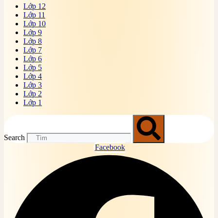
Lớp 12
Online
Lớp 11
Bài tập, đề thi trắc nghiệm Bệnh học truyền nhiễm
Lớp 10
Online
Lớp 9
Bài tập, đề thi trắc nghiệm Bệnh lý học Online
Lớp 8
Bài tập, đề thi trắc nghiệm Chi tiết máy Online
Lớp 7
Bài tập, đề thi trắc nghiệm Chủ nghĩa xã hội khoa
Lớp 6
học Online
Lớp 5
Bài tập, đề thi trắc nghiệm Chuẩn đoán hình ảnh
Lớp 4
Online
Lớp 3
Bài tập, đề thi trắc nghiệm Chứng chỉ hành nghề
Lớp 2
xây dựng
Lớp 1
Bài tập, đề thi trắc nghiệm Cơ học đất Online
Bài tập, đề thi trắc nghiệm Cơ sở văn hóa Việt Nam
Online
Bài tập, đề thi trắc nghiệm Công nghệ chế tạo máy
Search
Online
Facebook
Bài tập, đề thi trắc nghiệm Công nghệ hàn Online
Bài tập, đề thi trắc nghiệm Công nghệ phần mềm
Online
Bài tập, đề thi trắc nghiệm Công nghệ sản xuất
dược phẩm
Bài tập, đề thi trắc nghiệm Da liễu Online
Bài tập, đề thi trắc nghiệm Dẫn luận ngôn ngữ
Online
Bài tập, đề thi trắc nghiệm Dân số học Online