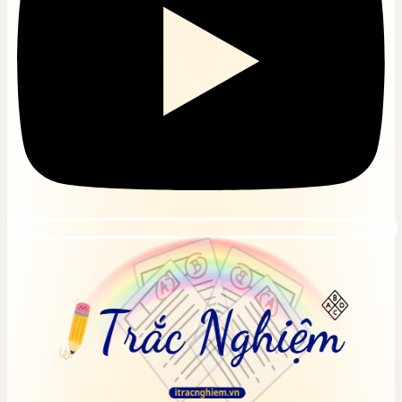
Online
Bài tập, đề thi trắc nghiệm Kinh tế quốc tế Online
Bài tập, đề thi trắc nghiệm Kinh tế vi mô Online
Bài tập, đề thi trắc nghiệm Kinh tế vĩ mô Online
Bài tập, đề thi trắc nghiệm Kỹ năng lãnh đạo
Online
Bài tập, đề thi trắc nghiệm Ký sinh trùng Online
Bài tập, đề thi trắc nghiệm Kỹ thuật an toàn lao
động
Bài tập, đề thi trắc nghiệm Kỹ thuật cảm biến
Online
Bài tập, đề thi trắc nghiệm Kỹ thuật lạnh Online
Bài tập, đề thi trắc nghiệm Kỹ thuật mạch điện tử
Online
Bài tập, đề thi trắc nghiệm Kỹ thuật môi trường
Online
Bài tập, đề thi trắc nghiệm Kỹ thuật nhiệt Online
Bài tập, đề thi trắc nghiệm Kỹ thuật thực phẩm
Online
Bài tập, đề thi trắc nghiệm Kỹ thuật điện Online
Bài tập, đề thi trắc nghiệm Lập trình Java Online
Bài tập, đề thi trắc nghiệm Lịch sử kinh tế quốc
dân
Bài tập, đề thi trắc nghiệm Lịch sử văn minh thế
giới