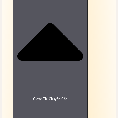
Bài tập, đề thi trắc nghiệm Công nghệ chế tạo máy
Online
Bài tập, đề thi trắc nghiệm Công nghệ hàn Online
Bài tập, đề thi trắc nghiệm Công nghệ phần mềm
Online
Bài tập, đề thi trắc nghiệm Công nghệ sản xuất
dược phẩm
Bài tập, đề thi trắc nghiệm Da liễu Online
Bài tập, đề thi trắc nghiệm Dẫn luận ngôn ngữ
Online
Bài tập, đề thi trắc nghiệm Dân số học Online
Bài tập, đề thi trắc nghiệm Dịch tễ học Online
Bài tập, đề thi trắc nghiệm Dinh dưỡng học Online
Bài tập, đề thi trắc nghiệm Dược lý Online
Bài tập, đề thi trắc nghiệm Gây mê hồi sức Online
Bài tập, đề thi trắc nghiệm Giải phẫu bệnh Online
Bài tập, đề thi trắc nghiệm Giải phẫu đại cương
Online
Bài tập, đề thi trắc nghiệm Giáo dục học đại cương
Online
Bài tập, đề thi trắc nghiệm Giáo dục nghề nghiệp
Close Thi Chuyển Cấp
Online
Bài tập, đề thi trắc nghiệm Giáo dục quốc phòng
Online
Bài tập, đề thi trắc nghiệm Giao tiếp trong kinh