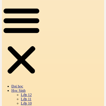
Đại học
Học Sinh
Lớp 12
Lớp 11
Lớp 10