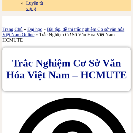
Luyện từ
vựng
Trang Chủ
»
Đại học
»
Bài tập, đề thi trắc nghiệm Cơ sở văn hóa
Việt Nam Online
»
Trắc Nghiệm Cơ Sở Văn Hóa Việt Nam –
HCMUTE
Trắc Nghiệm Cơ Sở Văn
Hóa Việt Nam – HCMUTE