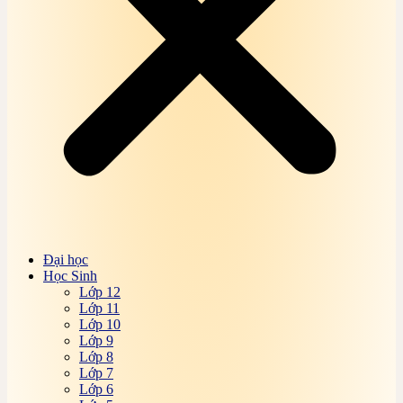
quốc tế
Bài tập, đề thi trắc nghiệm Quản trị logistics Online
Bài tập, đề thi trắc nghiệm Quản trị mạng Online
Bài tập, đề thi trắc nghiệm Quản trị marketing
Online
Bài tập, đề thi trắc nghiệm Quản trị nguồn nhân
lực
Bài tập, đề thi trắc nghiệm Quản trị sản xuất Online
Bài tập, đề thi trắc nghiệm Quản trị tài chính
Online
Bài tập, đề thi trắc nghiệm Quản trị thương mại
Online
Bài tập, đề thi trắc nghiệm Quản trị văn phòng
Online
Bài tập, đề thi trắc nghiệm Quản trị xuất nhập
khẩu Online
Đại học
Bài tập, đề thi trắc nghiệm Răng – Hàm – Mặt
Học Sinh
Online
Lớp 12
Bài tập, đề thi trắc nghiệm Sinh học đại cương
Lớp 11
Online
Lớp 10
Bài tập, đề thi trắc nghiệm Sinh lý học Online
Lớp 9
Bài tập, đề thi trắc nghiệm SPSS Online
Lớp 8
Bài tập, đề thi trắc nghiệm Tai – Mũi – Họng Online
Lớp 7
Bài tập, đề thi trắc nghiệm Tài chính công Online
Lớp 6
Bài tập, đề thi trắc nghiệm Tài chính doanh nghiệp