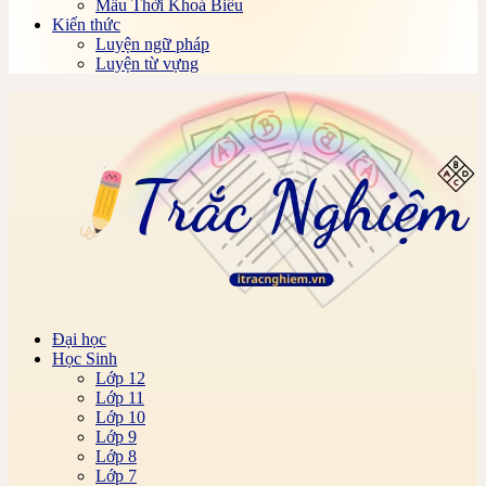
Mẫu Thời Khoá Biểu
Bài tập, đề thi trắc nghiệm Tin học đại cương
Kiến thức
Online
Luyện ngữ pháp
Bài tập, đề thi trắc nghiệm Tổ chức và quản lý y tế
Luyện từ vựng
Online
Bài tập, đề thi trắc nghiệm Toán cao cấp A1 Online
Bài tập, đề thi trắc nghiệm Toán cao cấp A2 Online
Bài tập, đề thi trắc nghiệm Toán cao cấp C1 Online
Bài tập, đề thi trắc nghiệm Toán cao cấp C2 Online
Bài tập, đề thi trắc nghiệm Toán kinh tế Online
Bài tập, đề thi trắc nghiệm Toán rời rạc Online
Bài tập, đề thi trắc nghiệm Toán tài chính Online
Bài tập, đề thi trắc nghiệm Tổng quát viễn thông
Online
Bài tập, đề thi trắc nghiệm Triết học Mác Lênin
Online
Bài tập, đề thi trắc nghiệm Truyền số liệu Online
1000 + Bài tập, đề thi trắc nghiệm Tư tưởng Hồ Chí
Đại học
Minh Online Có Đáp Án
Học Sinh
Bài tập, đề thi Trắc Nghiệm Vật liệu cơ khí Online
Lớp 12
Bài tập, đề thi trắc nghiệm Vật liệu kỹ thuật Online
Lớp 11
Bài tập, đề thi trắc nghiệm Vật liệu điện Online
Lớp 10
Bài tập, đề thi trắc nghiệm Vật lý đại cương Online
Lớp 9
Bài tập, đề thi trắc nghiệm Vi sinh thực phẩm
Lớp 8
Online
Lớp 7
Bài tập, đề thi trắc nghiệm Vi sinh vật Online