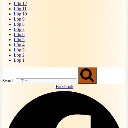
Lớp 12
Online
Lớp 11
Bài tập, đề thi trắc nghiệm Bệnh học truyền nhiễm
Lớp 10
Online
Lớp 9
Bài tập, đề thi trắc nghiệm Bệnh lý học Online
Lớp 8
Bài tập, đề thi trắc nghiệm Chi tiết máy Online
Lớp 7
Bài tập, đề thi trắc nghiệm Chủ nghĩa xã hội khoa
Lớp 6
học Online
Lớp 5
Bài tập, đề thi trắc nghiệm Chuẩn đoán hình ảnh
Lớp 4
Online
Lớp 3
Bài tập, đề thi trắc nghiệm Chứng chỉ hành nghề
Lớp 2
xây dựng
Lớp 1
Bài tập, đề thi trắc nghiệm Cơ học đất Online
Bài tập, đề thi trắc nghiệm Cơ sở văn hóa Việt Nam
Online
Bài tập, đề thi trắc nghiệm Công nghệ chế tạo máy
Search
Online
Facebook
Bài tập, đề thi trắc nghiệm Công nghệ hàn Online
Bài tập, đề thi trắc nghiệm Công nghệ phần mềm
Online
Bài tập, đề thi trắc nghiệm Công nghệ sản xuất
dược phẩm
Bài tập, đề thi trắc nghiệm Da liễu Online
Bài tập, đề thi trắc nghiệm Dẫn luận ngôn ngữ
Online
Bài tập, đề thi trắc nghiệm Dân số học Online