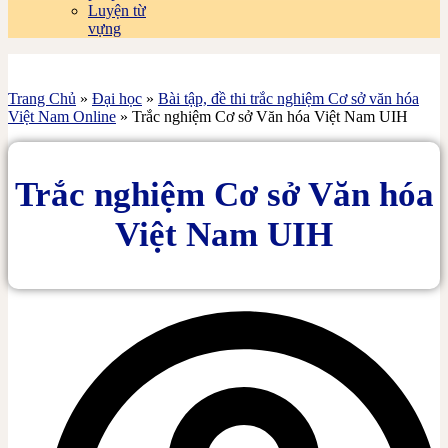
Luyện từ
vựng
Trang Chủ
»
Đại học
»
Bài tập, đề thi trắc nghiệm Cơ sở văn hóa
Việt Nam Online
»
Trắc nghiệm Cơ sở Văn hóa Việt Nam UIH
Trắc nghiệm Cơ sở Văn hóa
Việt Nam UIH