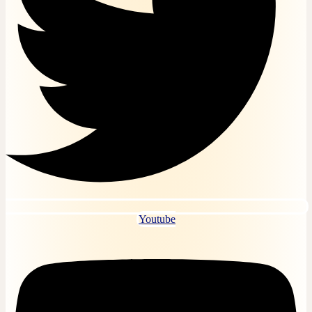
Bài tập, đề thi trắc nghiệm Huyết học – Truyền
máu Online
Bài tập, đề thi trắc nghiệm Kế toán công Online
Bài tập, đề thi trắc nghiệm Kế toán doanh nghiệp
Online
Bài tập, đề thi trắc nghiệm Kế toán hành chính sự
nghiệp
Bài tập, đề thi trắc nghiệm Kế toán máy Online
Bài tập, đề thi trắc nghiệm Kế toán quản trị Online
Bài tập, đề thi trắc nghiệm Kế toán quốc tế Online
Bài tập, đề thi trắc nghiệm Kế toán tài chính Online
Bài tập, đề thi trắc nghiệm Kế toán thuế Online
Bài tập, đề thi trắc nghiệm Khoa học quản lý
Online
Bài tập, đề thi trắc nghiệm Kiểm toán căn bản
Online
Bài tập, đề thi trắc nghiệm Kiến trúc máy tính
Online
Youtube
Bài tập, đề thi trắc nghiệm Kinh tế chính trị Online
Bài tập, đề thi trắc nghiệm Kinh tế học đại cương
Online
Bài tập, đề thi trắc nghiệm Kinh tế lượng Online
Bài tập, đề thi trắc nghiệm Kinh tế môi trường
Online
Bài tập, đề thi trắc nghiệm Kinh tế phát triển