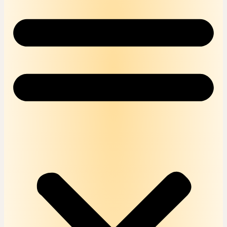
Bài tập, đề thi trắc nghiệm Nội ngoại cơ sở Online
Bài tập, đề thi trắc nghiệm Phân tích báo cáo tài
chính
Bài tập, đề thi trắc nghiệm Phân tích kinh doanh
Online
Bài tập, đề thi trắc nghiệm Pháp luật kinh tế Online
Bài tập, đề thi trắc nghiệm Pháp luật trong xây
dựng
Bài tập, đề thi trắc nghiệm Pháp luật đại cương
Online có đáp án
Bài tập, đề thi trắc nghiệm Quan hệ công chúng
(PR)
Bài tập, đề thi trắc nghiệm Quản lý bán hàng
Online
Bài tập, đề thi trắc Nghiệm Quản lý dự án đầu tư
Bài tập, đề thi trắc nghiệm Quản lý thuế Online
Bài tập, đề thi trắc nghiệm Quản trị chất lượng
Online
Bài tập, đề thi trắc nghiệm Quản trị chiến lược
Online
Bài tập, đề thi trắc nghiệm Quản trị cơ sở dữ liệu
Bài tập, đề thi trắc nghiệm Quản trị dịch vụ Online
Bài tập, đề thi trắc nghiệm Quản trị dự án Online
Bài tập, đề thi trắc nghiệm Quản trị học Online
Bài tập, đề thi trắc nghiệm Quản trị kinh doanh