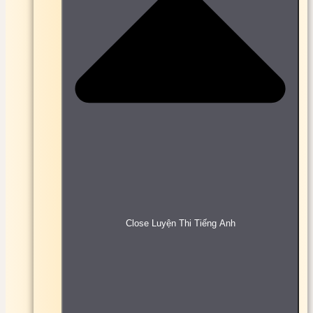
giao thông
Bài tập, đề thi trắc nghiệm Thủ tục hải quan Online
Bài tập, đề thi trắc nghiệm Thương mại quốc tế
Online
Bài tập, đề thi trắc nghiệm Thương mại điện tử
Online
Bài tập, đề thi trắc nghiệm Thủy khí Online
Bài tập, đề thi trắc nghiệm Tín dụng ngân hàng
Online
Bài tập, đề thi trắc nghiệm Tin học nghề phổ thông
Online
Bài tập, đề thi trắc nghiệm Tin học đại cương
Online
Bài tập, đề thi trắc nghiệm Tổ chức và quản lý y tế
Online
Bài tập, đề thi trắc nghiệm Toán cao cấp A1 Online
Bài tập, đề thi trắc nghiệm Toán cao cấp A2 Online
Bài tập, đề thi trắc nghiệm Toán cao cấp C1 Online
Close Luyện Thi Tiếng Anh
Bài tập, đề thi trắc nghiệm Toán cao cấp C2 Online
Bài tập, đề thi trắc nghiệm Toán kinh tế Online
Bài tập, đề thi trắc nghiệm Toán rời rạc Online
Bài tập, đề thi trắc nghiệm Toán tài chính Online
Bài tập, đề thi trắc nghiệm Tổng quát viễn thông
Online
Bài tập, đề thi trắc nghiệm Triết học Mác Lênin