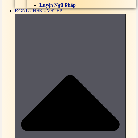
Bài tập, đề thi trắc nghiệm Điều dưỡng cơ bản
Luyện Ngữ Pháp
Bài tập, đề thi trắc nghiệm Định giá tài sản Online
ĐGNL - HSK - VSTEP
Bài tập, đề thi trắc nghiệm Đo lường điện và thiết bị
đo Online
Quản trị nhân lực
Trắc nghiệm Kiến trúc máy tính
Trắc nghiệm Kỹ thuật vi xử lý
Trắc nghiệm Luật kinh doanh
Trắc nghiệm Luật kinh tế
Trắc Nghiệm Nhập môn Internet và E-learning
Trắc Nghiệm Quản Trị mạng
Trắc nghiệm Quản trị nhân lực
Trắc nghiệm quảng quý nguồn lực
Trắc Nghiệm Tâm lý học lứa tuổi và tâm lý học sư
phạm
Trắc nghiệm Tin học nghề phổ thông
Trắc Nghiệm Đường lối cách mạng của Đảng Cộng
sản Việt Nam