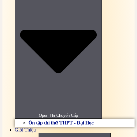
doanh
Bài tập, đề thi trắc nghiệm Hành vi tổ chức Online
Bài tập, đề thi trắc nghiệm Hệ điều hành Linux
Online
Bài tập, đề thi trắc nghiệm Hệ điều hành Windows
Online
Bài tập, đề thi trắc nghiệm Hóa lí dược Online
Bài tập, đề thi trắc nghiệm Hóa phân tích Online
Bài tập, đề thi trắc nghiệm Hóa sinh Online
Bài tập, đề thi trắc nghiệm Hóa đại cương Online
Bài tập, đề thi trắc nghiệm Huyết học – Truyền
máu Online
Bài tập, đề thi trắc nghiệm Kế toán công Online
Bài tập, đề thi trắc nghiệm Kế toán doanh nghiệp
Online
Bài tập, đề thi trắc nghiệm Kế toán hành chính sự
nghiệp
Bài tập, đề thi trắc nghiệm Kế toán máy Online
Bài tập, đề thi trắc nghiệm Kế toán quản trị Online
Bài tập, đề thi trắc nghiệm Kế toán quốc tế Online
Bài tập, đề thi trắc nghiệm Kế toán tài chính Online
Open Thi Chuyển Cấp
Bài tập, đề thi trắc nghiệm Kế toán thuế Online
Ôn tập thi thử THPT - Đại Học
Bài tập, đề thi trắc nghiệm Khoa học quản lý
Online
Giới Thiệu
Bài tập, đề thi trắc nghiệm Kiểm toán căn bản