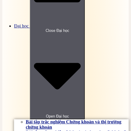
Đại học
Close Đại học
Open Đại học
Bài tập trắc nghiệm Chứng khoán và thị trường
chứng khoán