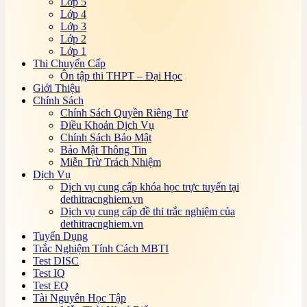
Lớp 5
Online
Lớp 4
Bài tập, đề thi trắc nghiệm Tài chính ngân hàng
Lớp 3
Online
Lớp 2
Bài tập, đề thi trắc Nghiệm Tài chính quốc tế
Lớp 1
Online
Thi Chuyển Cấp
Bài tập, đề thi trắc nghiệm Tài chính tiền tệ Online
Ôn tập thi THPT – Đại Học
Bài tập, đề thi trắc nghiệm Tâm lý học Online
Giới Thiệu
Bài tập, đề thi trắc nghiệm Tâm lý y đức Online
Chính Sách
Bài tập, đề thi trắc nghiệm Thanh toán quốc tế
Chính Sách Quyền Riêng Tư
Online
Điều Khoản Dịch Vụ
Bài tập, đề thi trắc nghiệm Thị trường tài chính
Chính Sách Bảo Mật
Online
Bảo Mật Thông Tin
Bài tập, đề thi trắc nghiệm Thiên văn học Online
Miễn Trừ Trách Nhiệm
Bài tập, đề thi trắc nghiệm Thiết kế cầu đường hầm
Dịch Vụ
giao thông
Dịch vụ cung cấp khóa học trực tuyến tại
Bài tập, đề thi trắc nghiệm Thủ tục hải quan Online
dethitracnghiem.vn
Bài tập, đề thi trắc nghiệm Thương mại quốc tế
Dịch vụ cung cấp đề thi trắc nghiệm của
Online
dethitracnghiem.vn
Bài tập, đề thi trắc nghiệm Thương mại điện tử
Tuyển Dụng
Online
Trắc Nghiệm Tính Cách MBTI
Bài tập, đề thi trắc nghiệm Thủy khí Online
Test DISC
Bài tập, đề thi trắc nghiệm Tín dụng ngân hàng
Test IQ
Online
Test EQ
Bài tập, đề thi trắc nghiệm Tin học nghề phổ thông
Tài Nguyên Học Tập
Online