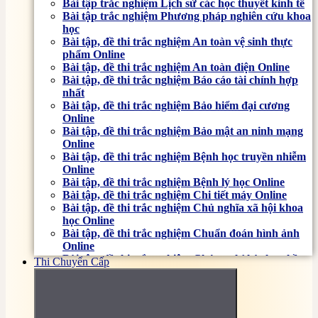
Bài tập trắc nghiệm Lịch sử các học thuyết kinh tế
Bài tập trắc nghiệm Phương pháp nghiên cứu khoa
học
Bài tập, đề thi trắc nghiệm An toàn vệ sinh thực
phẩm Online
Bài tập, đề thi trắc nghiệm An toàn điện Online
Bài tập, đề thi trắc nghiệm Báo cáo tài chính hợp
nhất
Bài tập, đề thi trắc nghiệm Bảo hiểm đại cương
Online
Bài tập, đề thi trắc nghiệm Bảo mật an ninh mạng
Online
Bài tập, đề thi trắc nghiệm Bệnh học truyền nhiễm
Online
Bài tập, đề thi trắc nghiệm Bệnh lý học Online
Bài tập, đề thi trắc nghiệm Chi tiết máy Online
Bài tập, đề thi trắc nghiệm Chủ nghĩa xã hội khoa
học Online
Bài tập, đề thi trắc nghiệm Chuẩn đoán hình ảnh
Online
Bài tập, đề thi trắc nghiệm Chứng chỉ hành nghề
Thi Chuyển Cấp
xây dựng
Bài tập, đề thi trắc nghiệm Cơ học đất Online
Bài tập, đề thi trắc nghiệm Cơ sở văn hóa Việt Nam
Online