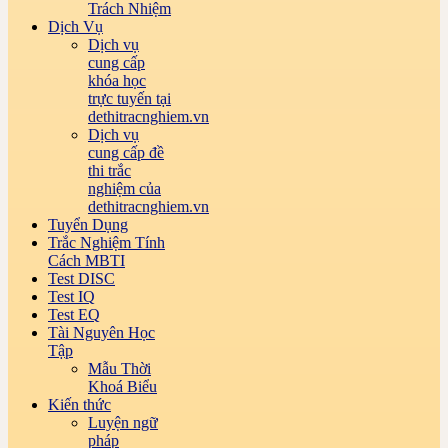
Trách Nhiệm
Dịch Vụ
Dịch vụ
cung cấp
khóa học
trực tuyến tại
dethitracnghiem.vn
Dịch vụ
cung cấp đề
thi trắc
nghiệm của
dethitracnghiem.vn
Tuyển Dụng
Trắc Nghiệm Tính
Cách MBTI
Test DISC
Test IQ
Test EQ
Tài Nguyên Học
Tập
Mẫu Thời
Khoá Biểu
Kiến thức
Luyện ngữ
pháp