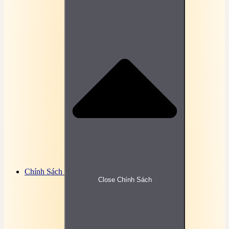
Online
Bài tập, đề thi trắc nghiệm Kiến trúc máy tính
Online
Bài tập, đề thi trắc nghiệm Kinh tế chính trị Online
Bài tập, đề thi trắc nghiệm Kinh tế học đại cương
Online
Bài tập, đề thi trắc nghiệm Kinh tế lượng Online
Bài tập, đề thi trắc nghiệm Kinh tế môi trường
Online
Bài tập, đề thi trắc nghiệm Kinh tế phát triển
Online
Bài tập, đề thi trắc nghiệm Kinh tế quốc tế Online
Bài tập, đề thi trắc nghiệm Kinh tế vi mô Online
Bài tập, đề thi trắc nghiệm Kinh tế vĩ mô Online
Bài tập, đề thi trắc nghiệm Kỹ năng lãnh đạo
Online
Bài tập, đề thi trắc nghiệm Ký sinh trùng Online
Bài tập, đề thi trắc nghiệm Kỹ thuật an toàn lao
động
Chính Sách
Bài tập, đề thi trắc nghiệm Kỹ thuật cảm biến
Close Chính Sách
Online
Bài tập, đề thi trắc nghiệm Kỹ thuật lạnh Online
Bài tập, đề thi trắc nghiệm Kỹ thuật mạch điện tử
Online
Bài tập, đề thi trắc nghiệm Kỹ thuật môi trường