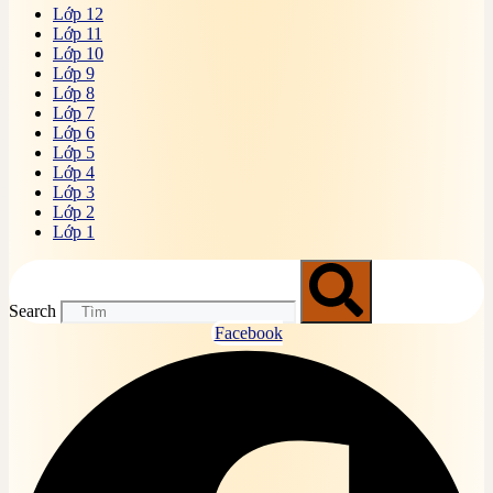
Lớp 12
Online
Lớp 11
Bài tập, đề thi trắc nghiệm Bệnh học truyền nhiễm
Lớp 10
Online
Lớp 9
Bài tập, đề thi trắc nghiệm Bệnh lý học Online
Lớp 8
Bài tập, đề thi trắc nghiệm Chi tiết máy Online
Lớp 7
Bài tập, đề thi trắc nghiệm Chủ nghĩa xã hội khoa
Lớp 6
học Online
Lớp 5
Bài tập, đề thi trắc nghiệm Chuẩn đoán hình ảnh
Lớp 4
Online
Lớp 3
Bài tập, đề thi trắc nghiệm Chứng chỉ hành nghề
Lớp 2
xây dựng
Lớp 1
Bài tập, đề thi trắc nghiệm Cơ học đất Online
Bài tập, đề thi trắc nghiệm Cơ sở văn hóa Việt Nam
Online
Bài tập, đề thi trắc nghiệm Công nghệ chế tạo máy
Search
Online
Facebook
Bài tập, đề thi trắc nghiệm Công nghệ hàn Online
Bài tập, đề thi trắc nghiệm Công nghệ phần mềm
Online
Bài tập, đề thi trắc nghiệm Công nghệ sản xuất
dược phẩm
Bài tập, đề thi trắc nghiệm Da liễu Online
Bài tập, đề thi trắc nghiệm Dẫn luận ngôn ngữ
Online
Bài tập, đề thi trắc nghiệm Dân số học Online