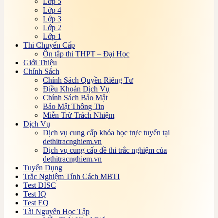
Lớp 5
Online
Lớp 4
Bài tập, đề thi trắc nghiệm Tài chính ngân hàng
Lớp 3
Online
Lớp 2
Bài tập, đề thi trắc Nghiệm Tài chính quốc tế
Lớp 1
Online
Thi Chuyển Cấp
Bài tập, đề thi trắc nghiệm Tài chính tiền tệ Online
Ôn tập thi THPT – Đại Học
Bài tập, đề thi trắc nghiệm Tâm lý học Online
Giới Thiệu
Bài tập, đề thi trắc nghiệm Tâm lý y đức Online
Chính Sách
Bài tập, đề thi trắc nghiệm Thanh toán quốc tế
Chính Sách Quyền Riêng Tư
Online
Điều Khoản Dịch Vụ
Bài tập, đề thi trắc nghiệm Thị trường tài chính
Chính Sách Bảo Mật
Online
Bảo Mật Thông Tin
Bài tập, đề thi trắc nghiệm Thiên văn học Online
Miễn Trừ Trách Nhiệm
Bài tập, đề thi trắc nghiệm Thiết kế cầu đường hầm
Dịch Vụ
giao thông
Dịch vụ cung cấp khóa học trực tuyến tại
Bài tập, đề thi trắc nghiệm Thủ tục hải quan Online
dethitracnghiem.vn
Bài tập, đề thi trắc nghiệm Thương mại quốc tế
Dịch vụ cung cấp đề thi trắc nghiệm của
Online
dethitracnghiem.vn
Bài tập, đề thi trắc nghiệm Thương mại điện tử
Tuyển Dụng
Online
Trắc Nghiệm Tính Cách MBTI
Bài tập, đề thi trắc nghiệm Thủy khí Online
Test DISC
Bài tập, đề thi trắc nghiệm Tín dụng ngân hàng
Test IQ
Online
Test EQ
Bài tập, đề thi trắc nghiệm Tin học nghề phổ thông
Tài Nguyên Học Tập
Online