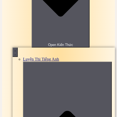
Bài tập, đề thi trắc nghiệm Quản trị xuất nhập
khẩu Online
Bài tập, đề thi trắc nghiệm Răng – Hàm – Mặt
Online
Bài tập, đề thi trắc nghiệm Sinh học đại cương
Online
Bài tập, đề thi trắc nghiệm Sinh lý học Online
Bài tập, đề thi trắc nghiệm SPSS Online
Bài tập, đề thi trắc nghiệm Tai – Mũi – Họng Online
Bài tập, đề thi trắc nghiệm Tài chính công Online
Open Kiến Thức
Bài tập, đề thi trắc nghiệm Tài chính doanh nghiệp
Online
Bài tập, đề thi trắc nghiệm Tài chính ngân hàng
Luyện Thi Tiếng Anh
Online
Bài tập, đề thi trắc Nghiệm Tài chính quốc tế
Online
Bài tập, đề thi trắc nghiệm Tài chính tiền tệ Online
Bài tập, đề thi trắc nghiệm Tâm lý học Online
Bài tập, đề thi trắc nghiệm Tâm lý y đức Online
Bài tập, đề thi trắc nghiệm Thanh toán quốc tế
Online
Bài tập, đề thi trắc nghiệm Thị trường tài chính
Online
Bài tập, đề thi trắc nghiệm Thiên văn học Online
Bài tập, đề thi trắc nghiệm Thiết kế cầu đường hầm