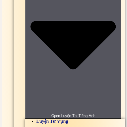
Online
Bài tập, đề thi trắc nghiệm Truyền số liệu Online
1000 + Bài tập, đề thi trắc nghiệm Tư tưởng Hồ Chí
Minh Online Có Đáp Án
Bài tập, đề thi Trắc Nghiệm Vật liệu cơ khí Online
Bài tập, đề thi trắc nghiệm Vật liệu kỹ thuật Online
Bài tập, đề thi trắc nghiệm Vật liệu điện Online
Bài tập, đề thi trắc nghiệm Vật lý đại cương Online
Bài tập, đề thi trắc nghiệm Vi sinh thực phẩm
Online
Bài tập, đề thi trắc nghiệm Vi sinh vật Online
Bài tập, đề thi trắc nghiệm Vi sinh đại cương Online
Bài tập, đề thi trắc nghiệm Vi xử lý Online
Bài tập, đề thi trắc nghiệm Xác suất thống kê
Online
Bài tập, đề thi trắc nghiệm Y học cổ truyền Online
Bài tập, đề thi trắc nghiệm Y sinh học di truyền
Online
Bài tập, đề thi trắc nghiệm Đại cương y học lao
động Online
Bài tập, đề thi trắc nghiệm Đại số tuyến tính Online
Bài tập, đề thi trắc nghiệm Đấu thầu Online
Bài tập, đề thi trắc nghiệm Địa lý du lịch Việt Nam
Open Luyện Thi Tiếng Anh
Online
Luyện Từ Vựng
Bài tập, đề thi trắc nghiệm Địa lý kinh tế Online