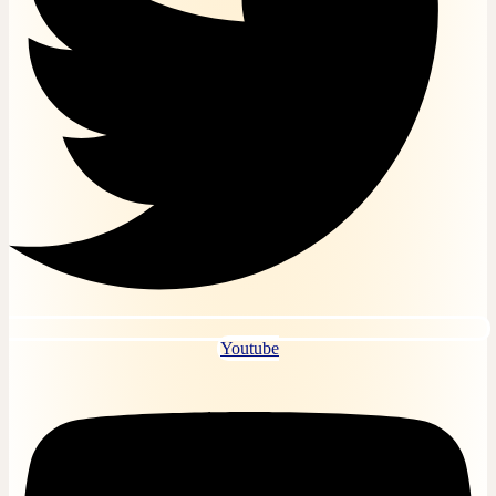
Bài tập, đề thi trắc nghiệm Huyết học – Truyền
máu Online
Bài tập, đề thi trắc nghiệm Kế toán công Online
Bài tập, đề thi trắc nghiệm Kế toán doanh nghiệp
Online
Bài tập, đề thi trắc nghiệm Kế toán hành chính sự
nghiệp
Bài tập, đề thi trắc nghiệm Kế toán máy Online
Bài tập, đề thi trắc nghiệm Kế toán quản trị Online
Bài tập, đề thi trắc nghiệm Kế toán quốc tế Online
Bài tập, đề thi trắc nghiệm Kế toán tài chính Online
Bài tập, đề thi trắc nghiệm Kế toán thuế Online
Bài tập, đề thi trắc nghiệm Khoa học quản lý
Online
Bài tập, đề thi trắc nghiệm Kiểm toán căn bản
Online
Bài tập, đề thi trắc nghiệm Kiến trúc máy tính
Online
Youtube
Bài tập, đề thi trắc nghiệm Kinh tế chính trị Online
Bài tập, đề thi trắc nghiệm Kinh tế học đại cương
Online
Bài tập, đề thi trắc nghiệm Kinh tế lượng Online
Bài tập, đề thi trắc nghiệm Kinh tế môi trường
Online
Bài tập, đề thi trắc nghiệm Kinh tế phát triển