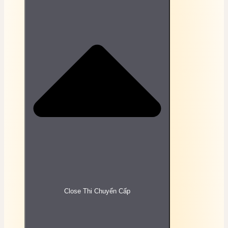
Bài tập, đề thi trắc nghiệm Công nghệ chế tạo máy
Online
Bài tập, đề thi trắc nghiệm Công nghệ hàn Online
Bài tập, đề thi trắc nghiệm Công nghệ phần mềm
Online
Bài tập, đề thi trắc nghiệm Công nghệ sản xuất
dược phẩm
Bài tập, đề thi trắc nghiệm Da liễu Online
Bài tập, đề thi trắc nghiệm Dẫn luận ngôn ngữ
Online
Bài tập, đề thi trắc nghiệm Dân số học Online
Bài tập, đề thi trắc nghiệm Dịch tễ học Online
Bài tập, đề thi trắc nghiệm Dinh dưỡng học Online
Bài tập, đề thi trắc nghiệm Dược lý Online
Bài tập, đề thi trắc nghiệm Gây mê hồi sức Online
Bài tập, đề thi trắc nghiệm Giải phẫu bệnh Online
Bài tập, đề thi trắc nghiệm Giải phẫu đại cương
Online
Bài tập, đề thi trắc nghiệm Giáo dục học đại cương
Online
Bài tập, đề thi trắc nghiệm Giáo dục nghề nghiệp
Close Thi Chuyển Cấp
Online
Bài tập, đề thi trắc nghiệm Giáo dục quốc phòng
Online
Bài tập, đề thi trắc nghiệm Giao tiếp trong kinh