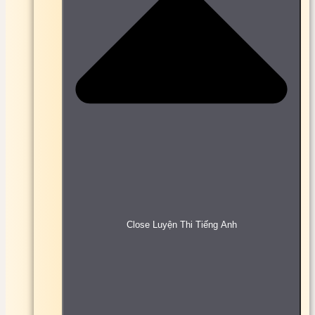
giao thông
Bài tập, đề thi trắc nghiệm Thủ tục hải quan Online
Bài tập, đề thi trắc nghiệm Thương mại quốc tế
Online
Bài tập, đề thi trắc nghiệm Thương mại điện tử
Online
Bài tập, đề thi trắc nghiệm Thủy khí Online
Bài tập, đề thi trắc nghiệm Tín dụng ngân hàng
Online
Bài tập, đề thi trắc nghiệm Tin học nghề phổ thông
Online
Bài tập, đề thi trắc nghiệm Tin học đại cương
Online
Bài tập, đề thi trắc nghiệm Tổ chức và quản lý y tế
Online
Bài tập, đề thi trắc nghiệm Toán cao cấp A1 Online
Bài tập, đề thi trắc nghiệm Toán cao cấp A2 Online
Bài tập, đề thi trắc nghiệm Toán cao cấp C1 Online
Close Luyện Thi Tiếng Anh
Bài tập, đề thi trắc nghiệm Toán cao cấp C2 Online
Bài tập, đề thi trắc nghiệm Toán kinh tế Online
Bài tập, đề thi trắc nghiệm Toán rời rạc Online
Bài tập, đề thi trắc nghiệm Toán tài chính Online
Bài tập, đề thi trắc nghiệm Tổng quát viễn thông
Online
Bài tập, đề thi trắc nghiệm Triết học Mác Lênin