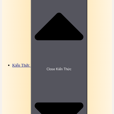
Bài tập, đề thi trắc Nghiệm Quản lý dự án đầu tư
Bài tập, đề thi trắc nghiệm Quản lý thuế Online
Bài tập, đề thi trắc nghiệm Quản trị chất lượng
Online
Bài tập, đề thi trắc nghiệm Quản trị chiến lược
Online
Bài tập, đề thi trắc nghiệm Quản trị cơ sở dữ liệu
Bài tập, đề thi trắc nghiệm Quản trị dịch vụ Online
Bài tập, đề thi trắc nghiệm Quản trị dự án Online
Bài tập, đề thi trắc nghiệm Quản trị học Online
Bài tập, đề thi trắc nghiệm Quản trị kinh doanh
quốc tế
Bài tập, đề thi trắc nghiệm Quản trị logistics Online
Bài tập, đề thi trắc nghiệm Quản trị mạng Online
Bài tập, đề thi trắc nghiệm Quản trị marketing
Kiến Thức
Online
Close Kiến Thức
Bài tập, đề thi trắc nghiệm Quản trị nguồn nhân
lực
Bài tập, đề thi trắc nghiệm Quản trị sản xuất Online
Bài tập, đề thi trắc nghiệm Quản trị tài chính
Online
Bài tập, đề thi trắc nghiệm Quản trị thương mại
Online
Bài tập, đề thi trắc nghiệm Quản trị văn phòng
Online