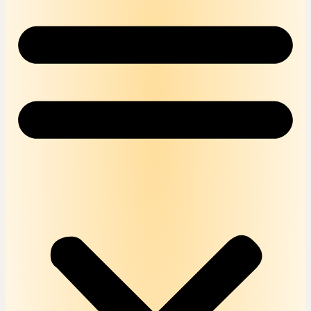
Bài tập, đề thi trắc nghiệm Nội ngoại cơ sở Online
Bài tập, đề thi trắc nghiệm Phân tích báo cáo tài
chính
Bài tập, đề thi trắc nghiệm Phân tích kinh doanh
Online
Bài tập, đề thi trắc nghiệm Pháp luật kinh tế Online
Bài tập, đề thi trắc nghiệm Pháp luật trong xây
dựng
Bài tập, đề thi trắc nghiệm Pháp luật đại cương
Online có đáp án
Bài tập, đề thi trắc nghiệm Quan hệ công chúng
(PR)
Bài tập, đề thi trắc nghiệm Quản lý bán hàng
Online
Bài tập, đề thi trắc Nghiệm Quản lý dự án đầu tư
Bài tập, đề thi trắc nghiệm Quản lý thuế Online
Bài tập, đề thi trắc nghiệm Quản trị chất lượng
Online
Bài tập, đề thi trắc nghiệm Quản trị chiến lược
Online
Bài tập, đề thi trắc nghiệm Quản trị cơ sở dữ liệu
Bài tập, đề thi trắc nghiệm Quản trị dịch vụ Online
Bài tập, đề thi trắc nghiệm Quản trị dự án Online
Bài tập, đề thi trắc nghiệm Quản trị học Online
Bài tập, đề thi trắc nghiệm Quản trị kinh doanh