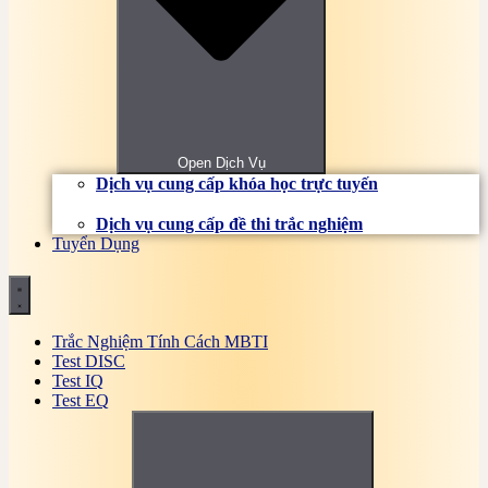
Bài tập, đề thi trắc nghiệm Nghiệp vụ ngân hàng
Online
Bài tập, đề thi trắc nghiệm Nghiệp vụ ngoại thương
Online
Bài tập, đề thi trắc nghiệm Nguyên lý hệ điều hành
Online
Bài tập, đề thi trắc nghiệm Nguyên lý kế toán
Online
Open Dịch Vụ
Bài tập, đề thi trắc nghiệm Nhi khoa Online
Dịch vụ cung cấp khóa học trực tuyến
Bài tập, đề thi trắc nghiệm Nội khoa cơ sở Online
Bài tập, đề thi trắc nghiệm Nội ngoại cơ sở Online
Dịch vụ cung cấp đề thi trắc nghiệm
Bài tập, đề thi trắc nghiệm Phân tích báo cáo tài
Tuyển Dụng
chính
Bài tập, đề thi trắc nghiệm Phân tích kinh doanh
Online
Bài tập, đề thi trắc nghiệm Pháp luật kinh tế Online
Bài tập, đề thi trắc nghiệm Pháp luật trong xây
Trắc Nghiệm Tính Cách MBTI
dựng
Test DISC
Bài tập, đề thi trắc nghiệm Pháp luật đại cương
Test IQ
Online có đáp án
Test EQ
Bài tập, đề thi trắc nghiệm Quan hệ công chúng
(PR)
Bài tập, đề thi trắc nghiệm Quản lý bán hàng
Online