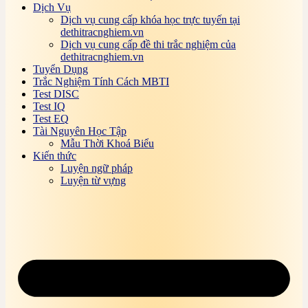
Bài tập, đề thi trắc nghiệm Luật tố tụng dân sự
Dịch Vụ
Online
Dịch vụ cung cấp khóa học trực tuyến tại
Bài tập, đề thi trắc nghiệm Luật đất đai Online
dethitracnghiem.vn
Bài tập, đề thi trắc nghiệm Luật đầu tư Online
Dịch vụ cung cấp đề thi trắc nghiệm của
Bài tập, đề thi trắc nghiệm Lý thuyết điều khiển tự
dethitracnghiem.vn
động
Tuyển Dụng
Bài tập, đề thi trắc nghiệm Mạng không dây Online
Trắc Nghiệm Tính Cách MBTI
Bài tập, đề thi trắc nghiệm Mạng máy tính Online
Test DISC
Bài tập, đề thi trắc nghiệm Marketing căn bản
Test IQ
Online
Test EQ
Bài tập, đề thi trắc nghiệm Miễn dịch học Online
Tài Nguyên Học Tập
Bài tập, đề thi trắc nghiệm Mô học đại cương
Mẫu Thời Khoá Biểu
Online
Kiến thức
Bài tập, đề thi trắc nghiệm Môi trường và con
Luyện ngữ pháp
người Online
Luyện từ vựng
Bài tập, đề thi trắc nghiệm Nghiệp vụ ngân hàng
Online
Bài tập, đề thi trắc nghiệm Nghiệp vụ ngoại thương
Online
Bài tập, đề thi trắc nghiệm Nguyên lý hệ điều hành
Online
Bài tập, đề thi trắc nghiệm Nguyên lý kế toán
Online
Bài tập, đề thi trắc nghiệm Nhi khoa Online
Bài tập, đề thi trắc nghiệm Nội khoa cơ sở Online