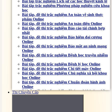
Bài tập trắc nghiệm Lịch sử các học thuyết kinh tế
Bài tập trắc nghiệm Phương pháp nghiên cứu khoa
học
Bài tập, đề thi trắc nghiệm An toàn vệ sinh thực
phẩm Online
Bài tập, đề thi trắc nghiệm An toàn điện Online
Bài tập, đề thi trắc nghiệm Báo cáo tài chính hợp
nhất
Bài tập, đề thi trắc nghiệm Bảo hiểm đại cương
Online
Bài tập, đề thi trắc nghiệm Bảo mật an ninh mạng
Online
Bài tập, đề thi trắc nghiệm Bệnh học truyền nhiễm
Online
Bài tập, đề thi trắc nghiệm Bệnh lý học Online
Bài tập, đề thi trắc nghiệm Chi tiết máy Online
Bài tập, đề thi trắc nghiệm Chủ nghĩa xã hội khoa
học Online
Bài tập, đề thi trắc nghiệm Chuẩn đoán hình ảnh
Online
Bài tập, đề thi trắc nghiệm Chứng chỉ hành nghề
Thi Chuyển Cấp
xây dựng
Bài tập, đề thi trắc nghiệm Cơ học đất Online
Bài tập, đề thi trắc nghiệm Cơ sở văn hóa Việt Nam
Online