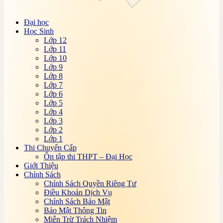
Bài tập, đề thi trắc nghiệm Lịch sử Đảng Online Có
đáp án
Bài tập, đề thi trắc nghiệm Linh kiện điện tử Online
Đại học
Bài tập, đề thi trắc nghiệm Logic học Online
Học Sinh
Bài tập, đề thi trắc nghiệm Luật an sinh xã hội
Lớp 12
Online
Lớp 11
Bài tập, đề thi trắc nghiệm Luật bảo hiểm Online
Lớp 10
Bài tập, đề thi trắc nghiệm Luật cạnh tranh Online
Lớp 9
Bài tập, đề thi trắc nghiệm Luật dân sự Online
Lớp 8
Bài tập, đề thi trắc nghiệm Luật doanh nghiệp
Lớp 7
Online
Lớp 6
Bài tập, đề thi trắc nghiệm Luật du lịch Online
Lớp 5
Bài tập, đề thi trắc nghiệm Luật giáo dục Online
Lớp 4
Bài tập, đề thi trắc nghiệm Luật hành chính Online
Lớp 3
Bài tập, đề thi trắc nghiệm Luật hiến pháp Online
Lớp 2
Bài tập, đề thi trắc nghiệm Luật hình sự Online
Lớp 1
Bài tập, đề thi trắc Nghiệm Luật hôn nhân và gia
Thi Chuyển Cấp
đình
Ôn tập thi THPT – Đại Học
Bài tập, đề thi trắc nghiệm Luật kinh doanh Online
Giới Thiệu
Bài tập, đề thi trắc nghiệm Luật kinh tế Online
Chính Sách
Bài tập, đề thi trắc nghiệm Luật lao động Online
Chính Sách Quyền Riêng Tư
Bài tập, đề thi trắc nghiệm Luật môi trường Online
Điều Khoản Dịch Vụ
Bài tập, đề thi trắc nghiệm Luật ngân hàng Online
Chính Sách Bảo Mật
Bài tập, đề thi trắc nghiệm Luật so sánh Online
Bảo Mật Thông Tin
Bài tập, đề thi trắc nghiệm Luật tài chính Online
Miễn Trừ Trách Nhiệm