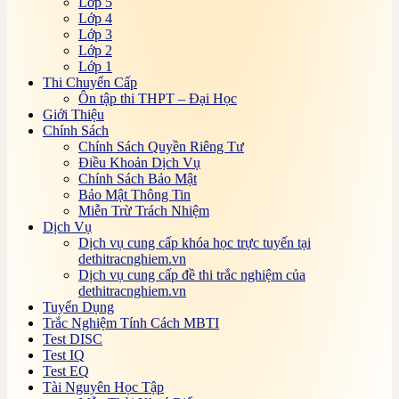
Lớp 5
Online
Lớp 4
Bài tập, đề thi trắc nghiệm Tài chính ngân hàng
Lớp 3
Online
Lớp 2
Bài tập, đề thi trắc Nghiệm Tài chính quốc tế
Lớp 1
Online
Thi Chuyển Cấp
Bài tập, đề thi trắc nghiệm Tài chính tiền tệ Online
Ôn tập thi THPT – Đại Học
Bài tập, đề thi trắc nghiệm Tâm lý học Online
Giới Thiệu
Bài tập, đề thi trắc nghiệm Tâm lý y đức Online
Chính Sách
Bài tập, đề thi trắc nghiệm Thanh toán quốc tế
Chính Sách Quyền Riêng Tư
Online
Điều Khoản Dịch Vụ
Bài tập, đề thi trắc nghiệm Thị trường tài chính
Chính Sách Bảo Mật
Online
Bảo Mật Thông Tin
Bài tập, đề thi trắc nghiệm Thiên văn học Online
Miễn Trừ Trách Nhiệm
Bài tập, đề thi trắc nghiệm Thiết kế cầu đường hầm
Dịch Vụ
giao thông
Dịch vụ cung cấp khóa học trực tuyến tại
Bài tập, đề thi trắc nghiệm Thủ tục hải quan Online
dethitracnghiem.vn
Bài tập, đề thi trắc nghiệm Thương mại quốc tế
Dịch vụ cung cấp đề thi trắc nghiệm của
Online
dethitracnghiem.vn
Bài tập, đề thi trắc nghiệm Thương mại điện tử
Tuyển Dụng
Online
Trắc Nghiệm Tính Cách MBTI
Bài tập, đề thi trắc nghiệm Thủy khí Online
Test DISC
Bài tập, đề thi trắc nghiệm Tín dụng ngân hàng
Test IQ
Online
Test EQ
Bài tập, đề thi trắc nghiệm Tin học nghề phổ thông
Tài Nguyên Học Tập
Online