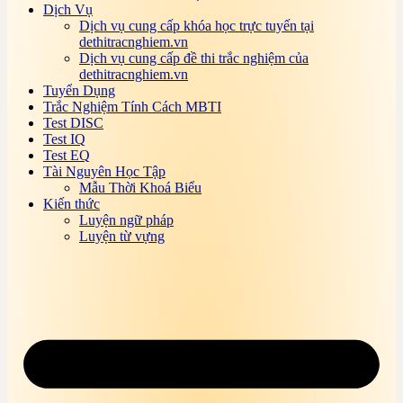
Bài tập, đề thi trắc nghiệm Luật tố tụng dân sự
Dịch Vụ
Online
Dịch vụ cung cấp khóa học trực tuyến tại
Bài tập, đề thi trắc nghiệm Luật đất đai Online
dethitracnghiem.vn
Bài tập, đề thi trắc nghiệm Luật đầu tư Online
Dịch vụ cung cấp đề thi trắc nghiệm của
Bài tập, đề thi trắc nghiệm Lý thuyết điều khiển tự
dethitracnghiem.vn
động
Tuyển Dụng
Bài tập, đề thi trắc nghiệm Mạng không dây Online
Trắc Nghiệm Tính Cách MBTI
Bài tập, đề thi trắc nghiệm Mạng máy tính Online
Test DISC
Bài tập, đề thi trắc nghiệm Marketing căn bản
Test IQ
Online
Test EQ
Bài tập, đề thi trắc nghiệm Miễn dịch học Online
Tài Nguyên Học Tập
Bài tập, đề thi trắc nghiệm Mô học đại cương
Mẫu Thời Khoá Biểu
Online
Kiến thức
Bài tập, đề thi trắc nghiệm Môi trường và con
Luyện ngữ pháp
người Online
Luyện từ vựng
Bài tập, đề thi trắc nghiệm Nghiệp vụ ngân hàng
Online
Bài tập, đề thi trắc nghiệm Nghiệp vụ ngoại thương
Online
Bài tập, đề thi trắc nghiệm Nguyên lý hệ điều hành
Online
Bài tập, đề thi trắc nghiệm Nguyên lý kế toán
Online
Bài tập, đề thi trắc nghiệm Nhi khoa Online
Bài tập, đề thi trắc nghiệm Nội khoa cơ sở Online