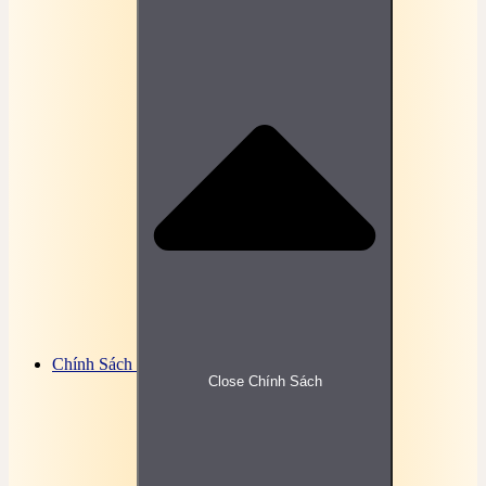
Online
Bài tập, đề thi trắc nghiệm Kiến trúc máy tính
Online
Bài tập, đề thi trắc nghiệm Kinh tế chính trị Online
Bài tập, đề thi trắc nghiệm Kinh tế học đại cương
Online
Bài tập, đề thi trắc nghiệm Kinh tế lượng Online
Bài tập, đề thi trắc nghiệm Kinh tế môi trường
Online
Bài tập, đề thi trắc nghiệm Kinh tế phát triển
Online
Bài tập, đề thi trắc nghiệm Kinh tế quốc tế Online
Bài tập, đề thi trắc nghiệm Kinh tế vi mô Online
Bài tập, đề thi trắc nghiệm Kinh tế vĩ mô Online
Bài tập, đề thi trắc nghiệm Kỹ năng lãnh đạo
Online
Bài tập, đề thi trắc nghiệm Ký sinh trùng Online
Bài tập, đề thi trắc nghiệm Kỹ thuật an toàn lao
động
Chính Sách
Bài tập, đề thi trắc nghiệm Kỹ thuật cảm biến
Close Chính Sách
Online
Bài tập, đề thi trắc nghiệm Kỹ thuật lạnh Online
Bài tập, đề thi trắc nghiệm Kỹ thuật mạch điện tử
Online
Bài tập, đề thi trắc nghiệm Kỹ thuật môi trường