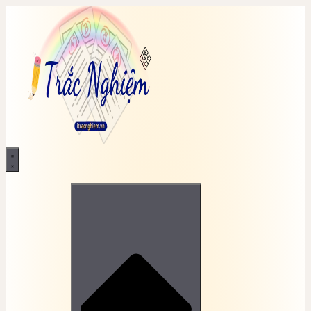
Chuyển
đến
nội
dung