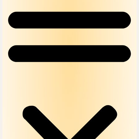
Bài tập, đề thi trắc nghiệm Nội ngoại cơ sở Online
Bài tập, đề thi trắc nghiệm Phân tích báo cáo tài
chính
Bài tập, đề thi trắc nghiệm Phân tích kinh doanh
Online
Bài tập, đề thi trắc nghiệm Pháp luật kinh tế Online
Bài tập, đề thi trắc nghiệm Pháp luật trong xây
dựng
Bài tập, đề thi trắc nghiệm Pháp luật đại cương
Online có đáp án
Bài tập, đề thi trắc nghiệm Quan hệ công chúng
(PR)
Bài tập, đề thi trắc nghiệm Quản lý bán hàng
Online
Bài tập, đề thi trắc Nghiệm Quản lý dự án đầu tư
Bài tập, đề thi trắc nghiệm Quản lý thuế Online
Bài tập, đề thi trắc nghiệm Quản trị chất lượng
Online
Bài tập, đề thi trắc nghiệm Quản trị chiến lược
Online
Bài tập, đề thi trắc nghiệm Quản trị cơ sở dữ liệu
Bài tập, đề thi trắc nghiệm Quản trị dịch vụ Online
Bài tập, đề thi trắc nghiệm Quản trị dự án Online
Bài tập, đề thi trắc nghiệm Quản trị học Online
Bài tập, đề thi trắc nghiệm Quản trị kinh doanh