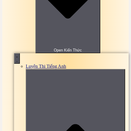
Bài tập, đề thi trắc nghiệm Quản trị xuất nhập
khẩu Online
Bài tập, đề thi trắc nghiệm Răng – Hàm – Mặt
Online
Bài tập, đề thi trắc nghiệm Sinh học đại cương
Online
Bài tập, đề thi trắc nghiệm Sinh lý học Online
Bài tập, đề thi trắc nghiệm SPSS Online
Bài tập, đề thi trắc nghiệm Tai – Mũi – Họng Online
Bài tập, đề thi trắc nghiệm Tài chính công Online
Open Kiến Thức
Bài tập, đề thi trắc nghiệm Tài chính doanh nghiệp
Online
Bài tập, đề thi trắc nghiệm Tài chính ngân hàng
Luyện Thi Tiếng Anh
Online
Bài tập, đề thi trắc Nghiệm Tài chính quốc tế
Online
Bài tập, đề thi trắc nghiệm Tài chính tiền tệ Online
Bài tập, đề thi trắc nghiệm Tâm lý học Online
Bài tập, đề thi trắc nghiệm Tâm lý y đức Online
Bài tập, đề thi trắc nghiệm Thanh toán quốc tế
Online
Bài tập, đề thi trắc nghiệm Thị trường tài chính
Online
Bài tập, đề thi trắc nghiệm Thiên văn học Online
Bài tập, đề thi trắc nghiệm Thiết kế cầu đường hầm