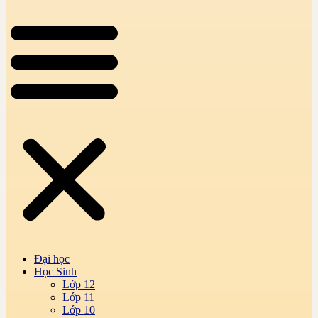
Đại học
Học Sinh
Lớp 12
Lớp 11
Lớp 10