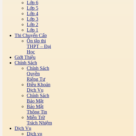
Lớp 6
Bài tập, đề thi trắc nghiệm Vi sinh đại cương Online
Lớp 5
Bài tập, đề thi trắc nghiệm Vi xử lý Online
Lớp 4
Bài tập, đề thi trắc nghiệm Xác suất thống kê
Lớp 3
Online
Lớp 2
Bài tập, đề thi trắc nghiệm Y học cổ truyền Online
Lớp 1
Bài tập, đề thi trắc nghiệm Y sinh học di truyền
Thi Chuyển Cấp
Online
Ôn tập thi
Bài tập, đề thi trắc nghiệm Đại cương y học lao
THPT – Đại
động Online
Học
Bài tập, đề thi trắc nghiệm Đại số tuyến tính Online
Giới Thiệu
Bài tập, đề thi trắc nghiệm Đấu thầu Online
Chính Sách
Bài tập, đề thi trắc nghiệm Địa lý du lịch Việt Nam
Chính Sách
Online
Quyền
Bài tập, đề thi trắc nghiệm Địa lý kinh tế Online
Riêng Tư
Bài tập, đề thi trắc nghiệm Điều dưỡng cơ bản
Điều Khoản
Bài tập, đề thi trắc nghiệm Định giá tài sản Online
Dịch Vụ
Bài tập, đề thi trắc nghiệm Đo lường điện và thiết bị
Chính Sách
đo Online
Bảo Mật
Quản trị nhân lực
Bảo Mật
Trắc nghiệm Kiến trúc máy tính
Thông Tin
Trắc nghiệm Kỹ thuật vi xử lý
Miễn Trừ
Trắc nghiệm Luật kinh doanh
Trách Nhiệm
Trắc nghiệm Luật kinh tế
Dịch Vụ
Trắc Nghiệm Nhập môn Internet và E-learning
Dịch vụ