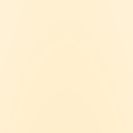
ne
nline
line
ine
nh
ne
nline
Online
line
ghiệp
e
e