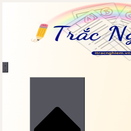
Chuyển
đến
nội
dung