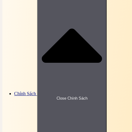
Bài tập, đề thi trắc nghiệm Luật bảo hiểm Online
Bài tập, đề thi trắc nghiệm Luật cạnh tranh Online
Bài tập, đề thi trắc nghiệm Luật dân sự Online
Bài tập, đề thi trắc nghiệm Luật doanh nghiệp Onlin
Bài tập, đề thi trắc nghiệm Luật du lịch Online
Bài tập, đề thi trắc nghiệm Luật giáo dục Online
Bài tập, đề thi trắc nghiệm Luật hành chính Online
Bài tập, đề thi trắc nghiệm Luật hiến pháp Online
Bài tập, đề thi trắc nghiệm Luật hình sự Online
Bài tập, đề thi trắc Nghiệm Luật hôn nhân và gia đì
Bài tập, đề thi trắc nghiệm Luật kinh doanh Online
Bài tập, đề thi trắc nghiệm Luật kinh tế Online
Bài tập, đề thi trắc nghiệm Luật lao động Online
Bài tập, đề thi trắc nghiệm Luật môi trường Online
Bài tập, đề thi trắc nghiệm Luật ngân hàng Online
Bài tập, đề thi trắc nghiệm Luật so sánh Online
Bài tập, đề thi trắc nghiệm Luật tài chính Online
Bài tập, đề thi trắc nghiệm Luật tố tụng dân sự Onli
Chính Sách
Bài tập, đề thi trắc nghiệm Luật đất đai Online
Close Chính Sách
Bài tập, đề thi trắc nghiệm Luật đầu tư Online
Bài tập, đề thi trắc nghiệm Lý thuyết điều khiển tự 
Bài tập, đề thi trắc nghiệm Mạng không dây Online
Bài tập, đề thi trắc nghiệm Mạng máy tính Online
Bài tập, đề thi trắc nghiệm Marketing căn bản Onlin
Bài tập, đề thi trắc nghiệm Miễn dịch học Online