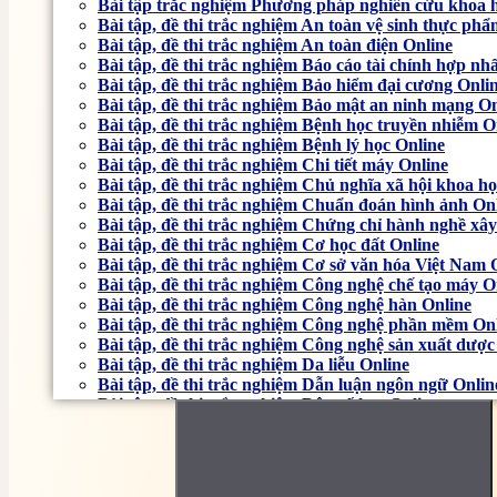
Bài tập trắc nghiệm Phương pháp nghiên cứu khoa 
Bài tập, đề thi trắc nghiệm An toàn vệ sinh thực ph
Bài tập, đề thi trắc nghiệm An toàn điện Online
Bài tập, đề thi trắc nghiệm Báo cáo tài chính hợp nh
Bài tập, đề thi trắc nghiệm Bảo hiểm đại cương Onli
Bài tập, đề thi trắc nghiệm Bảo mật an ninh mạng On
Bài tập, đề thi trắc nghiệm Bệnh học truyền nhiễm O
Bài tập, đề thi trắc nghiệm Bệnh lý học Online
Bài tập, đề thi trắc nghiệm Chi tiết máy Online
Bài tập, đề thi trắc nghiệm Chủ nghĩa xã hội khoa h
Bài tập, đề thi trắc nghiệm Chuẩn đoán hình ảnh On
Bài tập, đề thi trắc nghiệm Chứng chỉ hành nghề xâ
Bài tập, đề thi trắc nghiệm Cơ học đất Online
Bài tập, đề thi trắc nghiệm Cơ sở văn hóa Việt Nam 
Bài tập, đề thi trắc nghiệm Công nghệ chế tạo máy O
Bài tập, đề thi trắc nghiệm Công nghệ hàn Online
Bài tập, đề thi trắc nghiệm Công nghệ phần mềm On
Bài tập, đề thi trắc nghiệm Công nghệ sản xuất dượ
Bài tập, đề thi trắc nghiệm Da liễu Online
Bài tập, đề thi trắc nghiệm Dẫn luận ngôn ngữ Onlin
Bài tập, đề thi trắc nghiệm Dân số học Online
Bài tập, đề thi trắc nghiệm Dịch tễ học Online
Bài tập, đề thi trắc nghiệm Dinh dưỡng học Online
Bài tập, đề thi trắc nghiệm Dược lý Online
Bài tập, đề thi trắc nghiệm Gây mê hồi sức Online