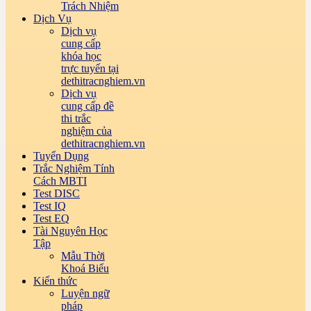
Trách Nhiệm
Dịch Vụ
Dịch vụ
cung cấp
khóa học
trực tuyến tại
dethitracnghiem.vn
Dịch vụ
cung cấp đề
thi trắc
nghiệm của
dethitracnghiem.vn
Tuyển Dụng
Trắc Nghiệm Tính
Cách MBTI
Test DISC
Test IQ
Test EQ
Tài Nguyên Học
Tập
Mẫu Thời
Khoá Biểu
Kiến thức
Luyện ngữ
pháp