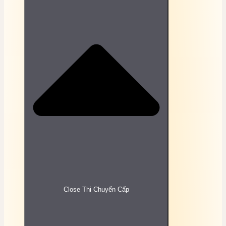
Bài tập, đề thi trắc nghiệm Công nghệ chế tạo máy
Online
Bài tập, đề thi trắc nghiệm Công nghệ hàn Online
Bài tập, đề thi trắc nghiệm Công nghệ phần mềm
Online
Bài tập, đề thi trắc nghiệm Công nghệ sản xuất
dược phẩm
Bài tập, đề thi trắc nghiệm Da liễu Online
Bài tập, đề thi trắc nghiệm Dẫn luận ngôn ngữ
Online
Bài tập, đề thi trắc nghiệm Dân số học Online
Bài tập, đề thi trắc nghiệm Dịch tễ học Online
Bài tập, đề thi trắc nghiệm Dinh dưỡng học Online
Bài tập, đề thi trắc nghiệm Dược lý Online
Bài tập, đề thi trắc nghiệm Gây mê hồi sức Online
Bài tập, đề thi trắc nghiệm Giải phẫu bệnh Online
Bài tập, đề thi trắc nghiệm Giải phẫu đại cương
Online
Bài tập, đề thi trắc nghiệm Giáo dục học đại cương
Online
Bài tập, đề thi trắc nghiệm Giáo dục nghề nghiệp
Close Thi Chuyển Cấp
Online
Bài tập, đề thi trắc nghiệm Giáo dục quốc phòng
Online
Bài tập, đề thi trắc nghiệm Giao tiếp trong kinh