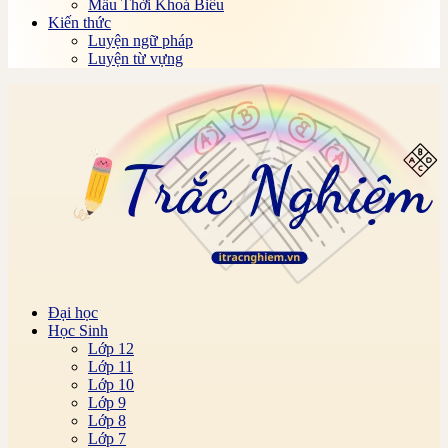
Mẫu Thời Khoá Biểu
Bài tập, đề thi trắc nghiệm Tin học đại cương
Kiến thức
Online
Luyện ngữ pháp
Bài tập, đề thi trắc nghiệm Tổ chức và quản lý y tế
Luyện từ vựng
Online
Bài tập, đề thi trắc nghiệm Toán cao cấp A1 Online
Bài tập, đề thi trắc nghiệm Toán cao cấp A2 Online
Bài tập, đề thi trắc nghiệm Toán cao cấp C1 Online
Bài tập, đề thi trắc nghiệm Toán cao cấp C2 Online
Bài tập, đề thi trắc nghiệm Toán kinh tế Online
Bài tập, đề thi trắc nghiệm Toán rời rạc Online
Bài tập, đề thi trắc nghiệm Toán tài chính Online
Bài tập, đề thi trắc nghiệm Tổng quát viễn thông
Online
Bài tập, đề thi trắc nghiệm Triết học Mác Lênin
Online
Bài tập, đề thi trắc nghiệm Truyền số liệu Online
1000 + Bài tập, đề thi trắc nghiệm Tư tưởng Hồ Chí
Đại học
Minh Online Có Đáp Án
Học Sinh
Bài tập, đề thi Trắc Nghiệm Vật liệu cơ khí Online
Lớp 12
Bài tập, đề thi trắc nghiệm Vật liệu kỹ thuật Online
Lớp 11
Bài tập, đề thi trắc nghiệm Vật liệu điện Online
Lớp 10
Bài tập, đề thi trắc nghiệm Vật lý đại cương Online
Lớp 9
Bài tập, đề thi trắc nghiệm Vi sinh thực phẩm
Lớp 8
Online
Lớp 7
Bài tập, đề thi trắc nghiệm Vi sinh vật Online