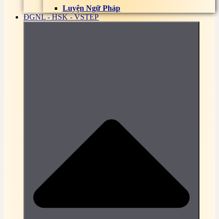
Bài tập, đề thi trắc nghiệm Điều dưỡng cơ bản
Luyện Ngữ Pháp
Bài tập, đề thi trắc nghiệm Định giá tài sản Online
ĐGNL - HSK - VSTEP
Bài tập, đề thi trắc nghiệm Đo lường điện và thiết bị
đo Online
Quản trị nhân lực
Trắc nghiệm Kiến trúc máy tính
Trắc nghiệm Kỹ thuật vi xử lý
Trắc nghiệm Luật kinh doanh
Trắc nghiệm Luật kinh tế
Trắc Nghiệm Nhập môn Internet và E-learning
Trắc Nghiệm Quản Trị mạng
Trắc nghiệm Quản trị nhân lực
Trắc nghiệm quảng quý nguồn lực
Trắc Nghiệm Tâm lý học lứa tuổi và tâm lý học sư
phạm
Trắc nghiệm Tin học nghề phổ thông
Trắc Nghiệm Đường lối cách mạng của Đảng Cộng
sản Việt Nam