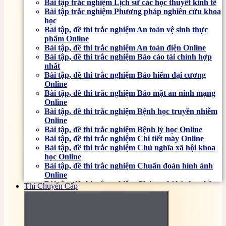
Bài tập trắc nghiệm Lịch sử các học thuyết kinh tế
Bài tập trắc nghiệm Phương pháp nghiên cứu khoa
học
Bài tập, đề thi trắc nghiệm An toàn vệ sinh thực
phẩm Online
Bài tập, đề thi trắc nghiệm An toàn điện Online
Bài tập, đề thi trắc nghiệm Báo cáo tài chính hợp
nhất
Bài tập, đề thi trắc nghiệm Bảo hiểm đại cương
Online
Bài tập, đề thi trắc nghiệm Bảo mật an ninh mạng
Online
Bài tập, đề thi trắc nghiệm Bệnh học truyền nhiễm
Online
Bài tập, đề thi trắc nghiệm Bệnh lý học Online
Bài tập, đề thi trắc nghiệm Chi tiết máy Online
Bài tập, đề thi trắc nghiệm Chủ nghĩa xã hội khoa
học Online
Bài tập, đề thi trắc nghiệm Chuẩn đoán hình ảnh
Online
Bài tập, đề thi trắc nghiệm Chứng chỉ hành nghề
Thi Chuyển Cấp
xây dựng
Bài tập, đề thi trắc nghiệm Cơ học đất Online
Bài tập, đề thi trắc nghiệm Cơ sở văn hóa Việt Nam
Online