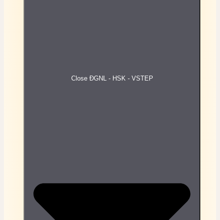
Close ĐGNL - HSK - VSTEP