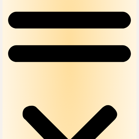
Bài tập, đề thi trắc nghiệm Nội ngoại cơ sở Online
Bài tập, đề thi trắc nghiệm Phân tích báo cáo tài
chính
Bài tập, đề thi trắc nghiệm Phân tích kinh doanh
Online
Bài tập, đề thi trắc nghiệm Pháp luật kinh tế Online
Bài tập, đề thi trắc nghiệm Pháp luật trong xây
dựng
Bài tập, đề thi trắc nghiệm Pháp luật đại cương
Online có đáp án
Bài tập, đề thi trắc nghiệm Quan hệ công chúng
(PR)
Bài tập, đề thi trắc nghiệm Quản lý bán hàng
Online
Bài tập, đề thi trắc Nghiệm Quản lý dự án đầu tư
Bài tập, đề thi trắc nghiệm Quản lý thuế Online
Bài tập, đề thi trắc nghiệm Quản trị chất lượng
Online
Bài tập, đề thi trắc nghiệm Quản trị chiến lược
Online
Bài tập, đề thi trắc nghiệm Quản trị cơ sở dữ liệu
Bài tập, đề thi trắc nghiệm Quản trị dịch vụ Online
Bài tập, đề thi trắc nghiệm Quản trị dự án Online
Bài tập, đề thi trắc nghiệm Quản trị học Online
Bài tập, đề thi trắc nghiệm Quản trị kinh doanh