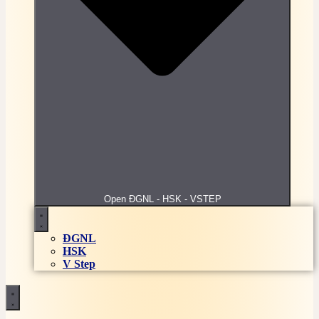
Bài tập trắc nghiệm Chứng khoán và thị trường
chứng khoán
Bài tập trắc nghiệm Lịch sử các học thuyết kinh tế
Open ĐGNL - HSK - VSTEP
Bài tập trắc nghiệm Phương pháp nghiên cứu khoa
học
Bài tập, đề thi trắc nghiệm An toàn vệ sinh thực
ĐGNL
phẩm Online
HSK
Bài tập, đề thi trắc nghiệm An toàn điện Online
V Step
Bài tập, đề thi trắc nghiệm Báo cáo tài chính hợp
nhất
Bài tập, đề thi trắc nghiệm Bảo hiểm đại cương
Online
Bài tập, đề thi trắc nghiệm Bảo mật an ninh mạng