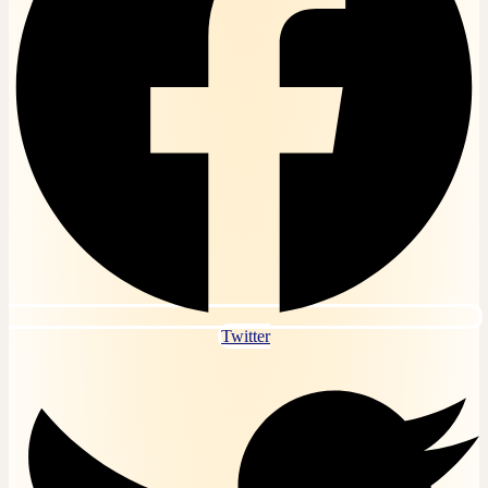
Bài tập, đề thi trắc nghiệm Dịch tễ học Online
Bài tập, đề thi trắc nghiệm Dinh dưỡng học Online
Bài tập, đề thi trắc nghiệm Dược lý Online
Bài tập, đề thi trắc nghiệm Gây mê hồi sức Online
Bài tập, đề thi trắc nghiệm Giải phẫu bệnh Online
Bài tập, đề thi trắc nghiệm Giải phẫu đại cương
Online
Bài tập, đề thi trắc nghiệm Giáo dục học đại cương
Online
Bài tập, đề thi trắc nghiệm Giáo dục nghề nghiệp
Online
Bài tập, đề thi trắc nghiệm Giáo dục quốc phòng
Online
Bài tập, đề thi trắc nghiệm Giao tiếp trong kinh
doanh
Bài tập, đề thi trắc nghiệm Hành vi tổ chức Online
Bài tập, đề thi trắc nghiệm Hệ điều hành Linux
Twitter
Online
Bài tập, đề thi trắc nghiệm Hệ điều hành Windows
Online
Bài tập, đề thi trắc nghiệm Hóa lí dược Online
Bài tập, đề thi trắc nghiệm Hóa phân tích Online
Bài tập, đề thi trắc nghiệm Hóa sinh Online
Bài tập, đề thi trắc nghiệm Hóa đại cương Online