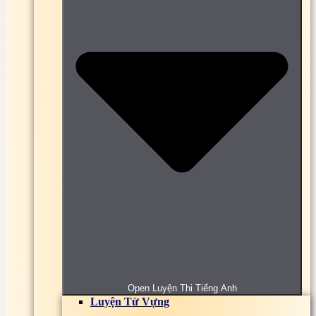
Online
Bài tập, đề thi trắc nghiệm Truyền số liệu Online
1000 + Bài tập, đề thi trắc nghiệm Tư tưởng Hồ Chí
Minh Online Có Đáp Án
Bài tập, đề thi Trắc Nghiệm Vật liệu cơ khí Online
Bài tập, đề thi trắc nghiệm Vật liệu kỹ thuật Online
Bài tập, đề thi trắc nghiệm Vật liệu điện Online
Bài tập, đề thi trắc nghiệm Vật lý đại cương Online
Bài tập, đề thi trắc nghiệm Vi sinh thực phẩm
Online
Bài tập, đề thi trắc nghiệm Vi sinh vật Online
Bài tập, đề thi trắc nghiệm Vi sinh đại cương Online
Bài tập, đề thi trắc nghiệm Vi xử lý Online
Bài tập, đề thi trắc nghiệm Xác suất thống kê
Online
Bài tập, đề thi trắc nghiệm Y học cổ truyền Online
Bài tập, đề thi trắc nghiệm Y sinh học di truyền
Online
Bài tập, đề thi trắc nghiệm Đại cương y học lao
động Online
Bài tập, đề thi trắc nghiệm Đại số tuyến tính Online
Bài tập, đề thi trắc nghiệm Đấu thầu Online
Bài tập, đề thi trắc nghiệm Địa lý du lịch Việt Nam
Open Luyện Thi Tiếng Anh
Online
Luyện Từ Vựng
Bài tập, đề thi trắc nghiệm Địa lý kinh tế Online