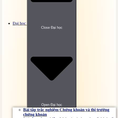
Đại học
Close Đại học
Open Đại học
Bài tập trắc nghiệm Chứng khoán và thị trường
chứng khoán