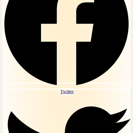
Bài tập, đề thi trắc nghiệm Dịch tễ học Online
Bài tập, đề thi trắc nghiệm Dinh dưỡng học Online
Bài tập, đề thi trắc nghiệm Dược lý Online
Bài tập, đề thi trắc nghiệm Gây mê hồi sức Online
Bài tập, đề thi trắc nghiệm Giải phẫu bệnh Online
Bài tập, đề thi trắc nghiệm Giải phẫu đại cương
Online
Bài tập, đề thi trắc nghiệm Giáo dục học đại cương
Online
Bài tập, đề thi trắc nghiệm Giáo dục nghề nghiệp
Online
Bài tập, đề thi trắc nghiệm Giáo dục quốc phòng
Online
Bài tập, đề thi trắc nghiệm Giao tiếp trong kinh
doanh
Bài tập, đề thi trắc nghiệm Hành vi tổ chức Online
Bài tập, đề thi trắc nghiệm Hệ điều hành Linux
Twitter
Online
Bài tập, đề thi trắc nghiệm Hệ điều hành Windows
Online
Bài tập, đề thi trắc nghiệm Hóa lí dược Online
Bài tập, đề thi trắc nghiệm Hóa phân tích Online
Bài tập, đề thi trắc nghiệm Hóa sinh Online
Bài tập, đề thi trắc nghiệm Hóa đại cương Online