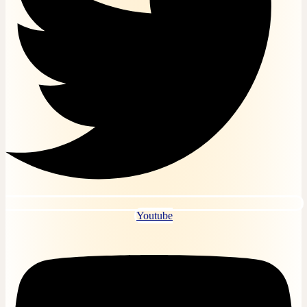
Bài tập, đề thi trắc nghiệm Huyết học – Truyền
máu Online
Bài tập, đề thi trắc nghiệm Kế toán công Online
Bài tập, đề thi trắc nghiệm Kế toán doanh nghiệp
Online
Bài tập, đề thi trắc nghiệm Kế toán hành chính sự
nghiệp
Bài tập, đề thi trắc nghiệm Kế toán máy Online
Bài tập, đề thi trắc nghiệm Kế toán quản trị Online
Bài tập, đề thi trắc nghiệm Kế toán quốc tế Online
Bài tập, đề thi trắc nghiệm Kế toán tài chính Online
Bài tập, đề thi trắc nghiệm Kế toán thuế Online
Bài tập, đề thi trắc nghiệm Khoa học quản lý
Online
Bài tập, đề thi trắc nghiệm Kiểm toán căn bản
Online
Bài tập, đề thi trắc nghiệm Kiến trúc máy tính
Online
Youtube
Bài tập, đề thi trắc nghiệm Kinh tế chính trị Online
Bài tập, đề thi trắc nghiệm Kinh tế học đại cương
Online
Bài tập, đề thi trắc nghiệm Kinh tế lượng Online
Bài tập, đề thi trắc nghiệm Kinh tế môi trường
Online
Bài tập, đề thi trắc nghiệm Kinh tế phát triển