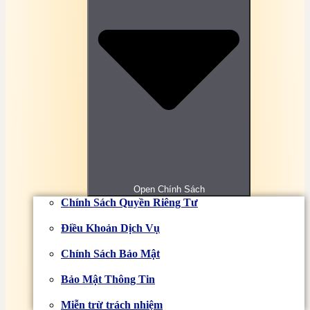
Online
Bài tập, đề thi trắc nghiệm Kỹ thuật nhiệt Online
Bài tập, đề thi trắc nghiệm Kỹ thuật thực phẩm
Online
Bài tập, đề thi trắc nghiệm Kỹ thuật điện Online
Bài tập, đề thi trắc nghiệm Lập trình Java Online
Bài tập, đề thi trắc nghiệm Lịch sử kinh tế quốc
dân
Bài tập, đề thi trắc nghiệm Lịch sử văn minh thế
giới
Bài tập, đề thi trắc nghiệm Lịch sử Đảng Online Có
đáp án
Bài tập, đề thi trắc nghiệm Linh kiện điện tử Online
Bài tập, đề thi trắc nghiệm Logic học Online
Bài tập, đề thi trắc nghiệm Luật an sinh xã hội
Open Chính Sách
Online
Chính Sách Quyền Riêng Tư
Bài tập, đề thi trắc nghiệm Luật bảo hiểm Online
Bài tập, đề thi trắc nghiệm Luật cạnh tranh Online
Điều Khoản Dịch Vụ
Bài tập, đề thi trắc nghiệm Luật dân sự Online
Bài tập, đề thi trắc nghiệm Luật doanh nghiệp
Chính Sách Bảo Mật
Online
Bài tập, đề thi trắc nghiệm Luật du lịch Online
Bảo Mật Thông Tin
Bài tập, đề thi trắc nghiệm Luật giáo dục Online
Bài tập, đề thi trắc nghiệm Luật hành chính Online
Miễn trừ trách nhiệm
Bài tập, đề thi trắc nghiệm Luật hiến pháp Online