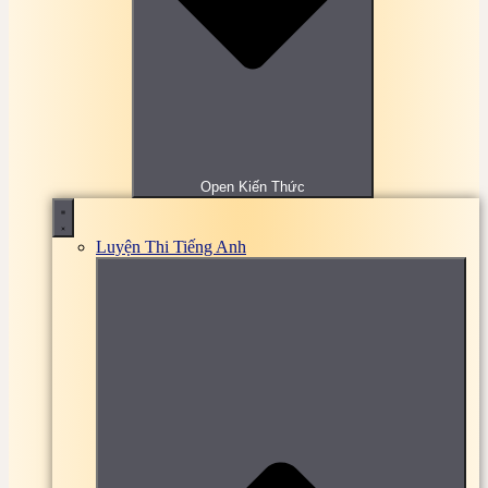
Bài tập, đề thi trắc nghiệm Quản trị xuất nhập
khẩu Online
Bài tập, đề thi trắc nghiệm Răng – Hàm – Mặt
Online
Bài tập, đề thi trắc nghiệm Sinh học đại cương
Online
Bài tập, đề thi trắc nghiệm Sinh lý học Online
Bài tập, đề thi trắc nghiệm SPSS Online
Bài tập, đề thi trắc nghiệm Tai – Mũi – Họng Online
Bài tập, đề thi trắc nghiệm Tài chính công Online
Open Kiến Thức
Bài tập, đề thi trắc nghiệm Tài chính doanh nghiệp
Online
Bài tập, đề thi trắc nghiệm Tài chính ngân hàng
Luyện Thi Tiếng Anh
Online
Bài tập, đề thi trắc Nghiệm Tài chính quốc tế
Online
Bài tập, đề thi trắc nghiệm Tài chính tiền tệ Online
Bài tập, đề thi trắc nghiệm Tâm lý học Online
Bài tập, đề thi trắc nghiệm Tâm lý y đức Online
Bài tập, đề thi trắc nghiệm Thanh toán quốc tế
Online
Bài tập, đề thi trắc nghiệm Thị trường tài chính
Online
Bài tập, đề thi trắc nghiệm Thiên văn học Online
Bài tập, đề thi trắc nghiệm Thiết kế cầu đường hầm