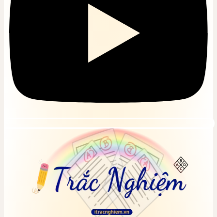
Online
Bài tập, đề thi trắc nghiệm Kinh tế quốc tế Online
Bài tập, đề thi trắc nghiệm Kinh tế vi mô Online
Bài tập, đề thi trắc nghiệm Kinh tế vĩ mô Online
Bài tập, đề thi trắc nghiệm Kỹ năng lãnh đạo
Online
Bài tập, đề thi trắc nghiệm Ký sinh trùng Online
Bài tập, đề thi trắc nghiệm Kỹ thuật an toàn lao
động
Bài tập, đề thi trắc nghiệm Kỹ thuật cảm biến
Online
Bài tập, đề thi trắc nghiệm Kỹ thuật lạnh Online
Bài tập, đề thi trắc nghiệm Kỹ thuật mạch điện tử
Online
Bài tập, đề thi trắc nghiệm Kỹ thuật môi trường
Online
Bài tập, đề thi trắc nghiệm Kỹ thuật nhiệt Online
Bài tập, đề thi trắc nghiệm Kỹ thuật thực phẩm
Online
Bài tập, đề thi trắc nghiệm Kỹ thuật điện Online
Bài tập, đề thi trắc nghiệm Lập trình Java Online
Bài tập, đề thi trắc nghiệm Lịch sử kinh tế quốc
dân
Bài tập, đề thi trắc nghiệm Lịch sử văn minh thế
giới