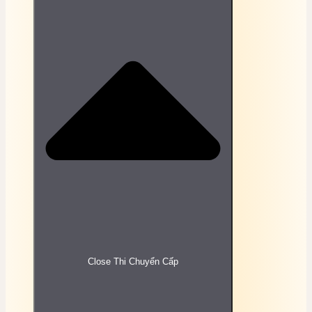
Bài tập, đề thi trắc nghiệm Công nghệ chế tạo máy
Online
Bài tập, đề thi trắc nghiệm Công nghệ hàn Online
Bài tập, đề thi trắc nghiệm Công nghệ phần mềm
Online
Bài tập, đề thi trắc nghiệm Công nghệ sản xuất
dược phẩm
Bài tập, đề thi trắc nghiệm Da liễu Online
Bài tập, đề thi trắc nghiệm Dẫn luận ngôn ngữ
Online
Bài tập, đề thi trắc nghiệm Dân số học Online
Bài tập, đề thi trắc nghiệm Dịch tễ học Online
Bài tập, đề thi trắc nghiệm Dinh dưỡng học Online
Bài tập, đề thi trắc nghiệm Dược lý Online
Bài tập, đề thi trắc nghiệm Gây mê hồi sức Online
Bài tập, đề thi trắc nghiệm Giải phẫu bệnh Online
Bài tập, đề thi trắc nghiệm Giải phẫu đại cương
Online
Bài tập, đề thi trắc nghiệm Giáo dục học đại cương
Online
Bài tập, đề thi trắc nghiệm Giáo dục nghề nghiệp
Close Thi Chuyển Cấp
Online
Bài tập, đề thi trắc nghiệm Giáo dục quốc phòng
Online
Bài tập, đề thi trắc nghiệm Giao tiếp trong kinh