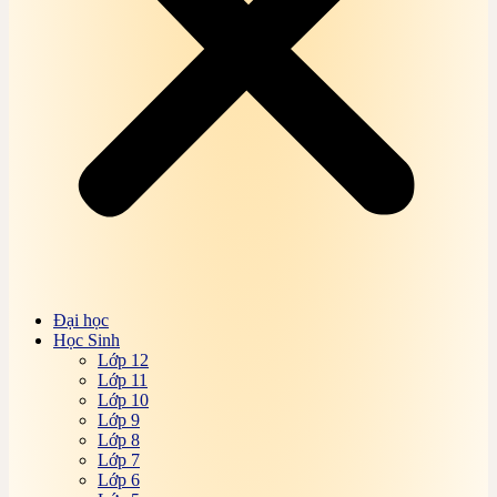
quốc tế
Bài tập, đề thi trắc nghiệm Quản trị logistics Online
Bài tập, đề thi trắc nghiệm Quản trị mạng Online
Bài tập, đề thi trắc nghiệm Quản trị marketing
Online
Bài tập, đề thi trắc nghiệm Quản trị nguồn nhân
lực
Bài tập, đề thi trắc nghiệm Quản trị sản xuất Online
Bài tập, đề thi trắc nghiệm Quản trị tài chính
Online
Bài tập, đề thi trắc nghiệm Quản trị thương mại
Online
Bài tập, đề thi trắc nghiệm Quản trị văn phòng
Online
Bài tập, đề thi trắc nghiệm Quản trị xuất nhập
khẩu Online
Đại học
Bài tập, đề thi trắc nghiệm Răng – Hàm – Mặt
Học Sinh
Online
Lớp 12
Bài tập, đề thi trắc nghiệm Sinh học đại cương
Lớp 11
Online
Lớp 10
Bài tập, đề thi trắc nghiệm Sinh lý học Online
Lớp 9
Bài tập, đề thi trắc nghiệm SPSS Online
Lớp 8
Bài tập, đề thi trắc nghiệm Tai – Mũi – Họng Online
Lớp 7
Bài tập, đề thi trắc nghiệm Tài chính công Online
Lớp 6
Bài tập, đề thi trắc nghiệm Tài chính doanh nghiệp