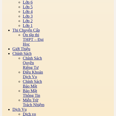
Lớp 6
Bài tập, đề thi trắc nghiệm Vi sinh đại cương Online
Lớp 5
Bài tập, đề thi trắc nghiệm Vi xử lý Online
Lớp 4
Bài tập, đề thi trắc nghiệm Xác suất thống kê
Lớp 3
Online
Lớp 2
Bài tập, đề thi trắc nghiệm Y học cổ truyền Online
Lớp 1
Bài tập, đề thi trắc nghiệm Y sinh học di truyền
Thi Chuyển Cấp
Online
Ôn tập thi
Bài tập, đề thi trắc nghiệm Đại cương y học lao
THPT – Đại
động Online
Học
Bài tập, đề thi trắc nghiệm Đại số tuyến tính Online
Giới Thiệu
Bài tập, đề thi trắc nghiệm Đấu thầu Online
Chính Sách
Bài tập, đề thi trắc nghiệm Địa lý du lịch Việt Nam
Chính Sách
Online
Quyền
Bài tập, đề thi trắc nghiệm Địa lý kinh tế Online
Riêng Tư
Bài tập, đề thi trắc nghiệm Điều dưỡng cơ bản
Điều Khoản
Bài tập, đề thi trắc nghiệm Định giá tài sản Online
Dịch Vụ
Bài tập, đề thi trắc nghiệm Đo lường điện và thiết bị
Chính Sách
đo Online
Bảo Mật
Quản trị nhân lực
Bảo Mật
Trắc nghiệm Kiến trúc máy tính
Thông Tin
Trắc nghiệm Kỹ thuật vi xử lý
Miễn Trừ
Trắc nghiệm Luật kinh doanh
Trách Nhiệm
Trắc nghiệm Luật kinh tế
Dịch Vụ
Trắc Nghiệm Nhập môn Internet và E-learning
Dịch vụ