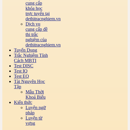
Trắc Nghiệm Quản Trị mạng
cung cấp
Trắc nghiệm Quản trị nhân lực
khóa học
Trắc nghiệm quảng quý nguồn lực
trực tuyến tại
Trắc Nghiệm Tâm lý học lứa tuổi và tâm lý học sư
dethitracnghiem.vn
phạm
Dịch vụ
Trắc nghiệm Tin học nghề phổ thông
cung cấp đề
Trắc Nghiệm Đường lối cách mạng của Đảng Cộng
thi trắc
sản Việt Nam
nghiệm của
dethitracnghiem.vn
Tuyển Dụng
Trắc Nghiệm Tính
Cách MBTI
Test DISC
Test IQ
Test EQ
Tài Nguyên Học
Tập
Mẫu Thời
Khoá Biểu
Kiến thức
Luyện ngữ
pháp
Luyện từ
vựng