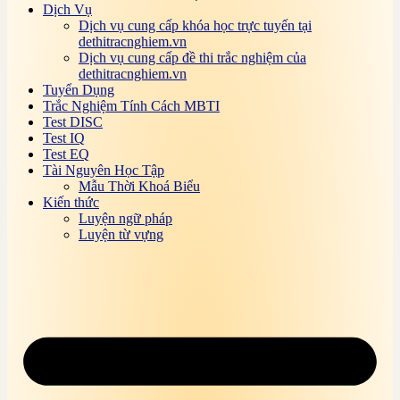
Bài tập, đề thi trắc nghiệm Luật tố tụng dân sự
Dịch Vụ
Online
Dịch vụ cung cấp khóa học trực tuyến tại
Bài tập, đề thi trắc nghiệm Luật đất đai Online
dethitracnghiem.vn
Bài tập, đề thi trắc nghiệm Luật đầu tư Online
Dịch vụ cung cấp đề thi trắc nghiệm của
Bài tập, đề thi trắc nghiệm Lý thuyết điều khiển tự
dethitracnghiem.vn
động
Tuyển Dụng
Bài tập, đề thi trắc nghiệm Mạng không dây Online
Trắc Nghiệm Tính Cách MBTI
Bài tập, đề thi trắc nghiệm Mạng máy tính Online
Test DISC
Bài tập, đề thi trắc nghiệm Marketing căn bản
Test IQ
Online
Test EQ
Bài tập, đề thi trắc nghiệm Miễn dịch học Online
Tài Nguyên Học Tập
Bài tập, đề thi trắc nghiệm Mô học đại cương
Mẫu Thời Khoá Biểu
Online
Kiến thức
Bài tập, đề thi trắc nghiệm Môi trường và con
Luyện ngữ pháp
người Online
Luyện từ vựng
Bài tập, đề thi trắc nghiệm Nghiệp vụ ngân hàng
Online
Bài tập, đề thi trắc nghiệm Nghiệp vụ ngoại thương
Online
Bài tập, đề thi trắc nghiệm Nguyên lý hệ điều hành
Online
Bài tập, đề thi trắc nghiệm Nguyên lý kế toán
Online
Bài tập, đề thi trắc nghiệm Nhi khoa Online
Bài tập, đề thi trắc nghiệm Nội khoa cơ sở Online