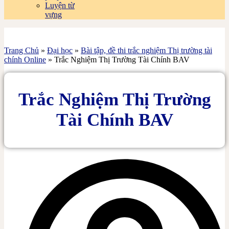
Luyện từ
vựng
Trang Chủ
»
Đại học
»
Bài tập, đề thi trắc nghiệm Thị trường tài
chính Online
»
Trắc Nghiệm Thị Trường Tài Chính BAV
Trắc Nghiệm Thị Trường
Tài Chính BAV