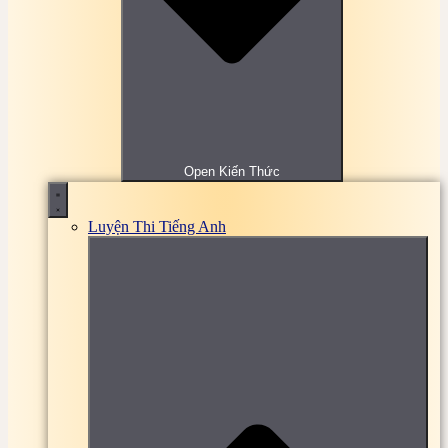
Bài tập, đề thi trắc nghiệm Quản trị xuất nhập
khẩu Online
Bài tập, đề thi trắc nghiệm Răng – Hàm – Mặt
Online
Bài tập, đề thi trắc nghiệm Sinh học đại cương
Online
Bài tập, đề thi trắc nghiệm Sinh lý học Online
Bài tập, đề thi trắc nghiệm SPSS Online
Bài tập, đề thi trắc nghiệm Tai – Mũi – Họng Online
Bài tập, đề thi trắc nghiệm Tài chính công Online
Open Kiến Thức
Bài tập, đề thi trắc nghiệm Tài chính doanh nghiệp
Online
Bài tập, đề thi trắc nghiệm Tài chính ngân hàng
Luyện Thi Tiếng Anh
Online
Bài tập, đề thi trắc Nghiệm Tài chính quốc tế
Online
Bài tập, đề thi trắc nghiệm Tài chính tiền tệ Online
Bài tập, đề thi trắc nghiệm Tâm lý học Online
Bài tập, đề thi trắc nghiệm Tâm lý y đức Online
Bài tập, đề thi trắc nghiệm Thanh toán quốc tế
Online
Bài tập, đề thi trắc nghiệm Thị trường tài chính
Online
Bài tập, đề thi trắc nghiệm Thiên văn học Online
Bài tập, đề thi trắc nghiệm Thiết kế cầu đường hầm