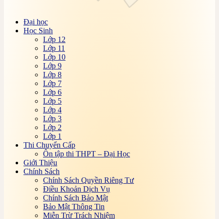
Bài tập, đề thi trắc nghiệm Lịch sử Đảng Online Có
đáp án
Bài tập, đề thi trắc nghiệm Linh kiện điện tử Online
Đại học
Bài tập, đề thi trắc nghiệm Logic học Online
Học Sinh
Bài tập, đề thi trắc nghiệm Luật an sinh xã hội
Lớp 12
Online
Lớp 11
Bài tập, đề thi trắc nghiệm Luật bảo hiểm Online
Lớp 10
Bài tập, đề thi trắc nghiệm Luật cạnh tranh Online
Lớp 9
Bài tập, đề thi trắc nghiệm Luật dân sự Online
Lớp 8
Bài tập, đề thi trắc nghiệm Luật doanh nghiệp
Lớp 7
Online
Lớp 6
Bài tập, đề thi trắc nghiệm Luật du lịch Online
Lớp 5
Bài tập, đề thi trắc nghiệm Luật giáo dục Online
Lớp 4
Bài tập, đề thi trắc nghiệm Luật hành chính Online
Lớp 3
Bài tập, đề thi trắc nghiệm Luật hiến pháp Online
Lớp 2
Bài tập, đề thi trắc nghiệm Luật hình sự Online
Lớp 1
Bài tập, đề thi trắc Nghiệm Luật hôn nhân và gia
Thi Chuyển Cấp
đình
Ôn tập thi THPT – Đại Học
Bài tập, đề thi trắc nghiệm Luật kinh doanh Online
Giới Thiệu
Bài tập, đề thi trắc nghiệm Luật kinh tế Online
Chính Sách
Bài tập, đề thi trắc nghiệm Luật lao động Online
Chính Sách Quyền Riêng Tư
Bài tập, đề thi trắc nghiệm Luật môi trường Online
Điều Khoản Dịch Vụ
Bài tập, đề thi trắc nghiệm Luật ngân hàng Online
Chính Sách Bảo Mật
Bài tập, đề thi trắc nghiệm Luật so sánh Online
Bảo Mật Thông Tin
Bài tập, đề thi trắc nghiệm Luật tài chính Online
Miễn Trừ Trách Nhiệm