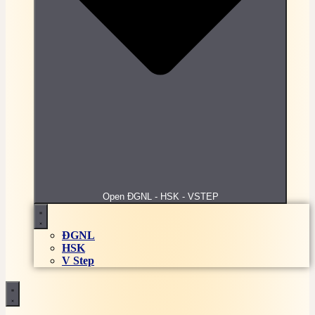
Bài tập trắc nghiệm Chứng khoán và thị trường
chứng khoán
Bài tập trắc nghiệm Lịch sử các học thuyết kinh tế
Open ĐGNL - HSK - VSTEP
Bài tập trắc nghiệm Phương pháp nghiên cứu khoa
học
Bài tập, đề thi trắc nghiệm An toàn vệ sinh thực
ĐGNL
phẩm Online
HSK
Bài tập, đề thi trắc nghiệm An toàn điện Online
V Step
Bài tập, đề thi trắc nghiệm Báo cáo tài chính hợp
nhất
Bài tập, đề thi trắc nghiệm Bảo hiểm đại cương
Online
Bài tập, đề thi trắc nghiệm Bảo mật an ninh mạng