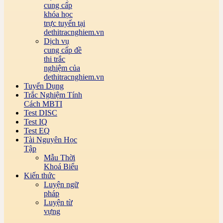
Trắc Nghiệm Quản Trị mạng
cung cấp
Trắc nghiệm Quản trị nhân lực
khóa học
Trắc nghiệm quảng quý nguồn lực
trực tuyến tại
Trắc Nghiệm Tâm lý học lứa tuổi và tâm lý học sư
dethitracnghiem.vn
phạm
Dịch vụ
Trắc nghiệm Tin học nghề phổ thông
cung cấp đề
Trắc Nghiệm Đường lối cách mạng của Đảng Cộng
thi trắc
sản Việt Nam
nghiệm của
dethitracnghiem.vn
Tuyển Dụng
Trắc Nghiệm Tính
Cách MBTI
Test DISC
Test IQ
Test EQ
Tài Nguyên Học
Tập
Mẫu Thời
Khoá Biểu
Kiến thức
Luyện ngữ
pháp
Luyện từ
vựng