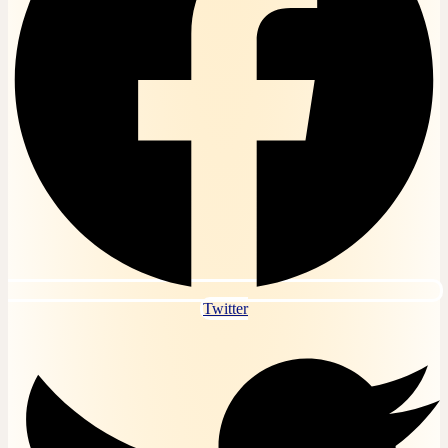
Bài tập, đề thi trắc nghiệm Dịch tễ học Online
Bài tập, đề thi trắc nghiệm Dinh dưỡng học Online
Bài tập, đề thi trắc nghiệm Dược lý Online
Bài tập, đề thi trắc nghiệm Gây mê hồi sức Online
Bài tập, đề thi trắc nghiệm Giải phẫu bệnh Online
Bài tập, đề thi trắc nghiệm Giải phẫu đại cương
Online
Bài tập, đề thi trắc nghiệm Giáo dục học đại cương
Online
Bài tập, đề thi trắc nghiệm Giáo dục nghề nghiệp
Online
Bài tập, đề thi trắc nghiệm Giáo dục quốc phòng
Online
Bài tập, đề thi trắc nghiệm Giao tiếp trong kinh
doanh
Bài tập, đề thi trắc nghiệm Hành vi tổ chức Online
Bài tập, đề thi trắc nghiệm Hệ điều hành Linux
Twitter
Online
Bài tập, đề thi trắc nghiệm Hệ điều hành Windows
Online
Bài tập, đề thi trắc nghiệm Hóa lí dược Online
Bài tập, đề thi trắc nghiệm Hóa phân tích Online
Bài tập, đề thi trắc nghiệm Hóa sinh Online
Bài tập, đề thi trắc nghiệm Hóa đại cương Online