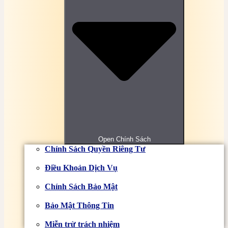
Online
Bài tập, đề thi trắc nghiệm Kỹ thuật nhiệt Online
Bài tập, đề thi trắc nghiệm Kỹ thuật thực phẩm
Online
Bài tập, đề thi trắc nghiệm Kỹ thuật điện Online
Bài tập, đề thi trắc nghiệm Lập trình Java Online
Bài tập, đề thi trắc nghiệm Lịch sử kinh tế quốc
dân
Bài tập, đề thi trắc nghiệm Lịch sử văn minh thế
giới
Bài tập, đề thi trắc nghiệm Lịch sử Đảng Online Có
đáp án
Bài tập, đề thi trắc nghiệm Linh kiện điện tử Online
Bài tập, đề thi trắc nghiệm Logic học Online
Bài tập, đề thi trắc nghiệm Luật an sinh xã hội
Open Chính Sách
Online
Chính Sách Quyền Riêng Tư
Bài tập, đề thi trắc nghiệm Luật bảo hiểm Online
Bài tập, đề thi trắc nghiệm Luật cạnh tranh Online
Điều Khoản Dịch Vụ
Bài tập, đề thi trắc nghiệm Luật dân sự Online
Bài tập, đề thi trắc nghiệm Luật doanh nghiệp
Chính Sách Bảo Mật
Online
Bài tập, đề thi trắc nghiệm Luật du lịch Online
Bảo Mật Thông Tin
Bài tập, đề thi trắc nghiệm Luật giáo dục Online
Bài tập, đề thi trắc nghiệm Luật hành chính Online
Miễn trừ trách nhiệm
Bài tập, đề thi trắc nghiệm Luật hiến pháp Online