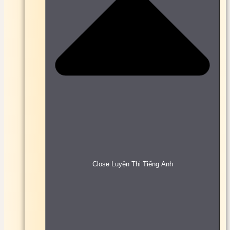
giao thông
Bài tập, đề thi trắc nghiệm Thủ tục hải quan Online
Bài tập, đề thi trắc nghiệm Thương mại quốc tế
Online
Bài tập, đề thi trắc nghiệm Thương mại điện tử
Online
Bài tập, đề thi trắc nghiệm Thủy khí Online
Bài tập, đề thi trắc nghiệm Tín dụng ngân hàng
Online
Bài tập, đề thi trắc nghiệm Tin học nghề phổ thông
Online
Bài tập, đề thi trắc nghiệm Tin học đại cương
Online
Bài tập, đề thi trắc nghiệm Tổ chức và quản lý y tế
Online
Bài tập, đề thi trắc nghiệm Toán cao cấp A1 Online
Bài tập, đề thi trắc nghiệm Toán cao cấp A2 Online
Bài tập, đề thi trắc nghiệm Toán cao cấp C1 Online
Close Luyện Thi Tiếng Anh
Bài tập, đề thi trắc nghiệm Toán cao cấp C2 Online
Bài tập, đề thi trắc nghiệm Toán kinh tế Online
Bài tập, đề thi trắc nghiệm Toán rời rạc Online
Bài tập, đề thi trắc nghiệm Toán tài chính Online
Bài tập, đề thi trắc nghiệm Tổng quát viễn thông
Online
Bài tập, đề thi trắc nghiệm Triết học Mác Lênin