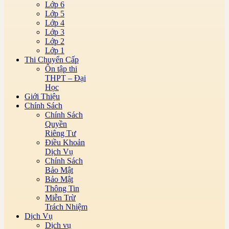
Lớp 6
Bài tập, đề thi trắc nghiệm Vi sinh đại cương Online
Lớp 5
Bài tập, đề thi trắc nghiệm Vi xử lý Online
Lớp 4
Bài tập, đề thi trắc nghiệm Xác suất thống kê
Lớp 3
Online
Lớp 2
Bài tập, đề thi trắc nghiệm Y học cổ truyền Online
Lớp 1
Bài tập, đề thi trắc nghiệm Y sinh học di truyền
Thi Chuyển Cấp
Online
Ôn tập thi
Bài tập, đề thi trắc nghiệm Đại cương y học lao
THPT – Đại
động Online
Học
Bài tập, đề thi trắc nghiệm Đại số tuyến tính Online
Giới Thiệu
Bài tập, đề thi trắc nghiệm Đấu thầu Online
Chính Sách
Bài tập, đề thi trắc nghiệm Địa lý du lịch Việt Nam
Chính Sách
Online
Quyền
Bài tập, đề thi trắc nghiệm Địa lý kinh tế Online
Riêng Tư
Bài tập, đề thi trắc nghiệm Điều dưỡng cơ bản
Điều Khoản
Bài tập, đề thi trắc nghiệm Định giá tài sản Online
Dịch Vụ
Bài tập, đề thi trắc nghiệm Đo lường điện và thiết bị
Chính Sách
đo Online
Bảo Mật
Quản trị nhân lực
Bảo Mật
Trắc nghiệm Kiến trúc máy tính
Thông Tin
Trắc nghiệm Kỹ thuật vi xử lý
Miễn Trừ
Trắc nghiệm Luật kinh doanh
Trách Nhiệm
Trắc nghiệm Luật kinh tế
Dịch Vụ
Trắc Nghiệm Nhập môn Internet và E-learning
Dịch vụ