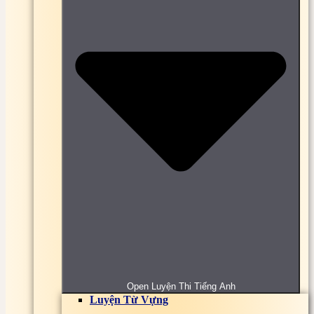
Online
Bài tập, đề thi trắc nghiệm Truyền số liệu Online
1000 + Bài tập, đề thi trắc nghiệm Tư tưởng Hồ Chí
Minh Online Có Đáp Án
Bài tập, đề thi Trắc Nghiệm Vật liệu cơ khí Online
Bài tập, đề thi trắc nghiệm Vật liệu kỹ thuật Online
Bài tập, đề thi trắc nghiệm Vật liệu điện Online
Bài tập, đề thi trắc nghiệm Vật lý đại cương Online
Bài tập, đề thi trắc nghiệm Vi sinh thực phẩm
Online
Bài tập, đề thi trắc nghiệm Vi sinh vật Online
Bài tập, đề thi trắc nghiệm Vi sinh đại cương Online
Bài tập, đề thi trắc nghiệm Vi xử lý Online
Bài tập, đề thi trắc nghiệm Xác suất thống kê
Online
Bài tập, đề thi trắc nghiệm Y học cổ truyền Online
Bài tập, đề thi trắc nghiệm Y sinh học di truyền
Online
Bài tập, đề thi trắc nghiệm Đại cương y học lao
động Online
Bài tập, đề thi trắc nghiệm Đại số tuyến tính Online
Bài tập, đề thi trắc nghiệm Đấu thầu Online
Bài tập, đề thi trắc nghiệm Địa lý du lịch Việt Nam
Open Luyện Thi Tiếng Anh
Online
Luyện Từ Vựng
Bài tập, đề thi trắc nghiệm Địa lý kinh tế Online