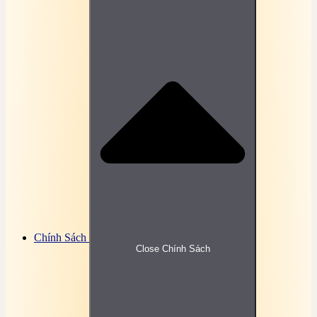
Online
Bài tập, đề thi trắc nghiệm Kiến trúc máy tính
Online
Bài tập, đề thi trắc nghiệm Kinh tế chính trị Online
Bài tập, đề thi trắc nghiệm Kinh tế học đại cương
Online
Bài tập, đề thi trắc nghiệm Kinh tế lượng Online
Bài tập, đề thi trắc nghiệm Kinh tế môi trường
Online
Bài tập, đề thi trắc nghiệm Kinh tế phát triển
Online
Bài tập, đề thi trắc nghiệm Kinh tế quốc tế Online
Bài tập, đề thi trắc nghiệm Kinh tế vi mô Online
Bài tập, đề thi trắc nghiệm Kinh tế vĩ mô Online
Bài tập, đề thi trắc nghiệm Kỹ năng lãnh đạo
Online
Bài tập, đề thi trắc nghiệm Ký sinh trùng Online
Bài tập, đề thi trắc nghiệm Kỹ thuật an toàn lao
động
Chính Sách
Bài tập, đề thi trắc nghiệm Kỹ thuật cảm biến
Close Chính Sách
Online
Bài tập, đề thi trắc nghiệm Kỹ thuật lạnh Online
Bài tập, đề thi trắc nghiệm Kỹ thuật mạch điện tử
Online
Bài tập, đề thi trắc nghiệm Kỹ thuật môi trường