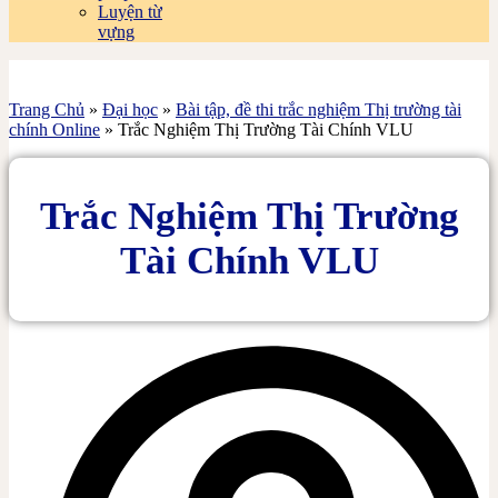
Luyện từ
vựng
Trang Chủ
»
Đại học
»
Bài tập, đề thi trắc nghiệm Thị trường tài
chính Online
»
Trắc Nghiệm Thị Trường Tài Chính VLU
Trắc Nghiệm Thị Trường
Tài Chính VLU