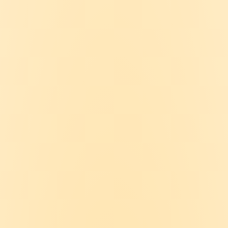
e
ine
ne
 Online
e
e
Online
ine
e
ne
giao thông