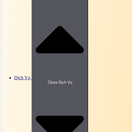
Bài tập, đề thi trắc nghiệm Quản trị logistics Online
Bài tập, đề thi trắc nghiệm Quản trị mạng Online
Bài tập, đề thi trắc nghiệm Quản trị marketing Onlin
Bài tập, đề thi trắc nghiệm Quản trị nguồn nhân lực
Bài tập, đề thi trắc nghiệm Quản trị sản xuất Online
Bài tập, đề thi trắc nghiệm Quản trị tài chính Online
Bài tập, đề thi trắc nghiệm Quản trị thương mại Onl
Bài tập, đề thi trắc nghiệm Quản trị văn phòng Onli
Bài tập, đề thi trắc nghiệm Quản trị xuất nhập khẩu
Bài tập, đề thi trắc nghiệm Răng – Hàm – Mặt Onlin
Bài tập, đề thi trắc nghiệm Sinh học đại cương Onlin
Bài tập, đề thi trắc nghiệm Sinh lý học Online
Bài tập, đề thi trắc nghiệm SPSS Online
Bài tập, đề thi trắc nghiệm Tai – Mũi – Họng Online
Dịch Vụ
Bài tập, đề thi trắc nghiệm Tài chính công Online
Close Dịch Vụ
Bài tập, đề thi trắc nghiệm Tài chính doanh nghiệp 
Bài tập, đề thi trắc nghiệm Tài chính ngân hàng Onl
Bài tập, đề thi trắc Nghiệm Tài chính quốc tế Online
Bài tập, đề thi trắc nghiệm Tài chính tiền tệ Online
Bài tập, đề thi trắc nghiệm Tâm lý học Online
Bài tập, đề thi trắc nghiệm Tâm lý y đức Online
Bài tập, đề thi trắc nghiệm Thanh toán quốc tế Onlin
Bài tập, đề thi trắc nghiệm Thị trường tài chính Onli
Bài tập, đề thi trắc nghiệm Thiên văn học Online
Bài tập, đề thi trắc nghiệm Thiết kế cầu đường hầm 