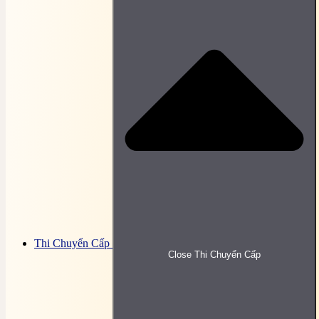
Bài tập, đề thi trắc nghiệm Giải phẫu bệnh Online
Bài tập, đề thi trắc nghiệm Giải phẫu đại cương Onli
Bài tập, đề thi trắc nghiệm Giáo dục học đại cương O
Bài tập, đề thi trắc nghiệm Giáo dục nghề nghiệp On
Bài tập, đề thi trắc nghiệm Giáo dục quốc phòng Onl
Bài tập, đề thi trắc nghiệm Giao tiếp trong kinh doa
Bài tập, đề thi trắc nghiệm Hành vi tổ chức Online
Bài tập, đề thi trắc nghiệm Hệ điều hành Linux Onli
Bài tập, đề thi trắc nghiệm Hệ điều hành Windows O
Bài tập, đề thi trắc nghiệm Hóa lí dược Online
Bài tập, đề thi trắc nghiệm Hóa phân tích Online
Bài tập, đề thi trắc nghiệm Hóa sinh Online
Bài tập, đề thi trắc nghiệm Hóa đại cương Online
Bài tập, đề thi trắc nghiệm Huyết học – Truyền máu 
Bài tập, đề thi trắc nghiệm Kế toán công Online
Bài tập, đề thi trắc nghiệm Kế toán doanh nghiệp On
Bài tập, đề thi trắc nghiệm Kế toán hành chính sự n
Bài tập, đề thi trắc nghiệm Kế toán máy Online
Bài tập, đề thi trắc nghiệm Kế toán quản trị Online
Thi Chuyển Cấp
Bài tập, đề thi trắc nghiệm Kế toán quốc tế Online
Close Thi Chuyển Cấp
Bài tập, đề thi trắc nghiệm Kế toán tài chính Online
Bài tập, đề thi trắc nghiệm Kế toán thuế Online
Bài tập, đề thi trắc nghiệm Khoa học quản lý Online
Bài tập, đề thi trắc nghiệm Kiểm toán căn bản Onlin
Bài tập, đề thi trắc nghiệm Kiến trúc máy tính Onlin