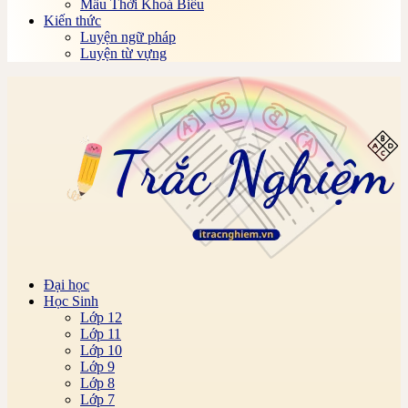
Mẫu Thời Khoá Biểu
Bài tập, đề thi trắc nghiệm Tin học đại cương
Kiến thức
Online
Luyện ngữ pháp
Bài tập, đề thi trắc nghiệm Tổ chức và quản lý y tế
Luyện từ vựng
Online
Bài tập, đề thi trắc nghiệm Toán cao cấp A1 Online
Bài tập, đề thi trắc nghiệm Toán cao cấp A2 Online
Bài tập, đề thi trắc nghiệm Toán cao cấp C1 Online
Bài tập, đề thi trắc nghiệm Toán cao cấp C2 Online
Bài tập, đề thi trắc nghiệm Toán kinh tế Online
Bài tập, đề thi trắc nghiệm Toán rời rạc Online
Bài tập, đề thi trắc nghiệm Toán tài chính Online
Bài tập, đề thi trắc nghiệm Tổng quát viễn thông
Online
Bài tập, đề thi trắc nghiệm Triết học Mác Lênin
Online
Bài tập, đề thi trắc nghiệm Truyền số liệu Online
1000 + Bài tập, đề thi trắc nghiệm Tư tưởng Hồ Chí
Đại học
Minh Online Có Đáp Án
Học Sinh
Bài tập, đề thi Trắc Nghiệm Vật liệu cơ khí Online
Lớp 12
Bài tập, đề thi trắc nghiệm Vật liệu kỹ thuật Online
Lớp 11
Bài tập, đề thi trắc nghiệm Vật liệu điện Online
Lớp 10
Bài tập, đề thi trắc nghiệm Vật lý đại cương Online
Lớp 9
Bài tập, đề thi trắc nghiệm Vi sinh thực phẩm
Lớp 8
Online
Lớp 7
Bài tập, đề thi trắc nghiệm Vi sinh vật Online