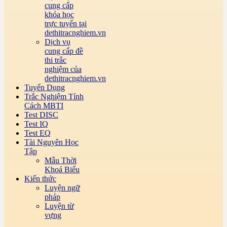
Trắc Nghiệm Quản Trị mạng
cung cấp
Trắc nghiệm Quản trị nhân lực
khóa học
Trắc nghiệm quảng quý nguồn lực
trực tuyến tại
Trắc Nghiệm Tâm lý học lứa tuổi và tâm lý học sư
dethitracnghiem.vn
phạm
Dịch vụ
Trắc nghiệm Tin học nghề phổ thông
cung cấp đề
Trắc Nghiệm Đường lối cách mạng của Đảng Cộng
thi trắc
sản Việt Nam
nghiệm của
dethitracnghiem.vn
Tuyển Dụng
Trắc Nghiệm Tính
Cách MBTI
Test DISC
Test IQ
Test EQ
Tài Nguyên Học
Tập
Mẫu Thời
Khoá Biểu
Kiến thức
Luyện ngữ
pháp
Luyện từ
vựng