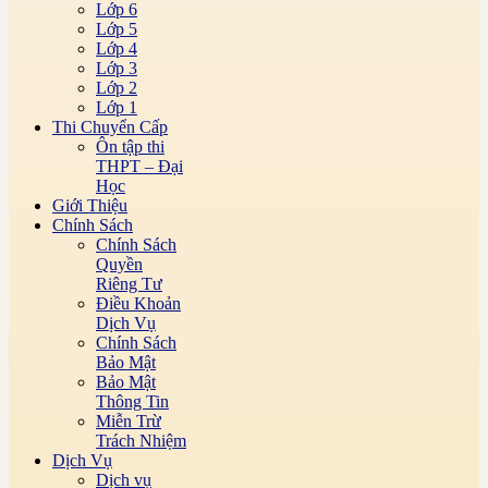
Lớp 6
Bài tập, đề thi trắc nghiệm Vi sinh đại cương Online
Lớp 5
Bài tập, đề thi trắc nghiệm Vi xử lý Online
Lớp 4
Bài tập, đề thi trắc nghiệm Xác suất thống kê
Lớp 3
Online
Lớp 2
Bài tập, đề thi trắc nghiệm Y học cổ truyền Online
Lớp 1
Bài tập, đề thi trắc nghiệm Y sinh học di truyền
Thi Chuyển Cấp
Online
Ôn tập thi
Bài tập, đề thi trắc nghiệm Đại cương y học lao
THPT – Đại
động Online
Học
Bài tập, đề thi trắc nghiệm Đại số tuyến tính Online
Giới Thiệu
Bài tập, đề thi trắc nghiệm Đấu thầu Online
Chính Sách
Bài tập, đề thi trắc nghiệm Địa lý du lịch Việt Nam
Chính Sách
Online
Quyền
Bài tập, đề thi trắc nghiệm Địa lý kinh tế Online
Riêng Tư
Bài tập, đề thi trắc nghiệm Điều dưỡng cơ bản
Điều Khoản
Bài tập, đề thi trắc nghiệm Định giá tài sản Online
Dịch Vụ
Bài tập, đề thi trắc nghiệm Đo lường điện và thiết bị
Chính Sách
đo Online
Bảo Mật
Quản trị nhân lực
Bảo Mật
Trắc nghiệm Kiến trúc máy tính
Thông Tin
Trắc nghiệm Kỹ thuật vi xử lý
Miễn Trừ
Trắc nghiệm Luật kinh doanh
Trách Nhiệm
Trắc nghiệm Luật kinh tế
Dịch Vụ
Trắc Nghiệm Nhập môn Internet và E-learning
Dịch vụ