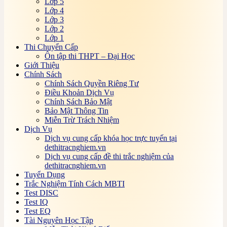
Lớp 5
Online
Lớp 4
Bài tập, đề thi trắc nghiệm Tài chính ngân hàng
Lớp 3
Online
Lớp 2
Bài tập, đề thi trắc Nghiệm Tài chính quốc tế
Lớp 1
Online
Thi Chuyển Cấp
Bài tập, đề thi trắc nghiệm Tài chính tiền tệ Online
Ôn tập thi THPT – Đại Học
Bài tập, đề thi trắc nghiệm Tâm lý học Online
Giới Thiệu
Bài tập, đề thi trắc nghiệm Tâm lý y đức Online
Chính Sách
Bài tập, đề thi trắc nghiệm Thanh toán quốc tế
Chính Sách Quyền Riêng Tư
Online
Điều Khoản Dịch Vụ
Bài tập, đề thi trắc nghiệm Thị trường tài chính
Chính Sách Bảo Mật
Online
Bảo Mật Thông Tin
Bài tập, đề thi trắc nghiệm Thiên văn học Online
Miễn Trừ Trách Nhiệm
Bài tập, đề thi trắc nghiệm Thiết kế cầu đường hầm
Dịch Vụ
giao thông
Dịch vụ cung cấp khóa học trực tuyến tại
Bài tập, đề thi trắc nghiệm Thủ tục hải quan Online
dethitracnghiem.vn
Bài tập, đề thi trắc nghiệm Thương mại quốc tế
Dịch vụ cung cấp đề thi trắc nghiệm của
Online
dethitracnghiem.vn
Bài tập, đề thi trắc nghiệm Thương mại điện tử
Tuyển Dụng
Online
Trắc Nghiệm Tính Cách MBTI
Bài tập, đề thi trắc nghiệm Thủy khí Online
Test DISC
Bài tập, đề thi trắc nghiệm Tín dụng ngân hàng
Test IQ
Online
Test EQ
Bài tập, đề thi trắc nghiệm Tin học nghề phổ thông
Tài Nguyên Học Tập
Online