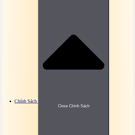
Online
Bài tập, đề thi trắc nghiệm Kiến trúc máy tính
Online
Bài tập, đề thi trắc nghiệm Kinh tế chính trị Online
Bài tập, đề thi trắc nghiệm Kinh tế học đại cương
Online
Bài tập, đề thi trắc nghiệm Kinh tế lượng Online
Bài tập, đề thi trắc nghiệm Kinh tế môi trường
Online
Bài tập, đề thi trắc nghiệm Kinh tế phát triển
Online
Bài tập, đề thi trắc nghiệm Kinh tế quốc tế Online
Bài tập, đề thi trắc nghiệm Kinh tế vi mô Online
Bài tập, đề thi trắc nghiệm Kinh tế vĩ mô Online
Bài tập, đề thi trắc nghiệm Kỹ năng lãnh đạo
Online
Bài tập, đề thi trắc nghiệm Ký sinh trùng Online
Bài tập, đề thi trắc nghiệm Kỹ thuật an toàn lao
động
Chính Sách
Bài tập, đề thi trắc nghiệm Kỹ thuật cảm biến
Close Chính Sách
Online
Bài tập, đề thi trắc nghiệm Kỹ thuật lạnh Online
Bài tập, đề thi trắc nghiệm Kỹ thuật mạch điện tử
Online
Bài tập, đề thi trắc nghiệm Kỹ thuật môi trường