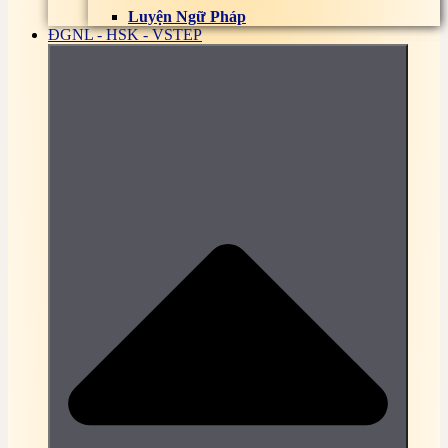
Bài tập, đề thi trắc nghiệm Điều dưỡng cơ bản
Luyện Ngữ Pháp
Bài tập, đề thi trắc nghiệm Định giá tài sản Online
ĐGNL - HSK - VSTEP
Bài tập, đề thi trắc nghiệm Đo lường điện và thiết bị
đo Online
Quản trị nhân lực
Trắc nghiệm Kiến trúc máy tính
Trắc nghiệm Kỹ thuật vi xử lý
Trắc nghiệm Luật kinh doanh
Trắc nghiệm Luật kinh tế
Trắc Nghiệm Nhập môn Internet và E-learning
Trắc Nghiệm Quản Trị mạng
Trắc nghiệm Quản trị nhân lực
Trắc nghiệm quảng quý nguồn lực
Trắc Nghiệm Tâm lý học lứa tuổi và tâm lý học sư
phạm
Trắc nghiệm Tin học nghề phổ thông
Trắc Nghiệm Đường lối cách mạng của Đảng Cộng
sản Việt Nam