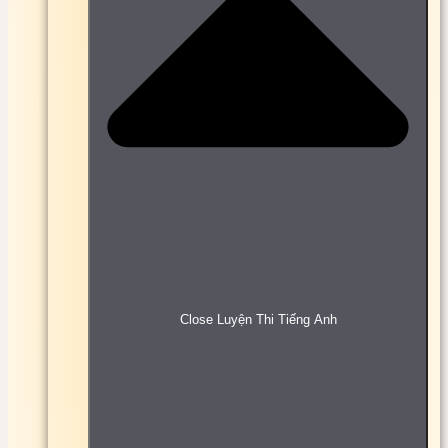
giao thông
Bài tập, đề thi trắc nghiệm Thủ tục hải quan Online
Bài tập, đề thi trắc nghiệm Thương mại quốc tế
Online
Bài tập, đề thi trắc nghiệm Thương mại điện tử
Online
Bài tập, đề thi trắc nghiệm Thủy khí Online
Bài tập, đề thi trắc nghiệm Tín dụng ngân hàng
Online
Bài tập, đề thi trắc nghiệm Tin học nghề phổ thông
Online
Bài tập, đề thi trắc nghiệm Tin học đại cương
Online
Bài tập, đề thi trắc nghiệm Tổ chức và quản lý y tế
Online
Bài tập, đề thi trắc nghiệm Toán cao cấp A1 Online
Bài tập, đề thi trắc nghiệm Toán cao cấp A2 Online
Bài tập, đề thi trắc nghiệm Toán cao cấp C1 Online
Close Luyện Thi Tiếng Anh
Bài tập, đề thi trắc nghiệm Toán cao cấp C2 Online
Bài tập, đề thi trắc nghiệm Toán kinh tế Online
Bài tập, đề thi trắc nghiệm Toán rời rạc Online
Bài tập, đề thi trắc nghiệm Toán tài chính Online
Bài tập, đề thi trắc nghiệm Tổng quát viễn thông
Online
Bài tập, đề thi trắc nghiệm Triết học Mác Lênin