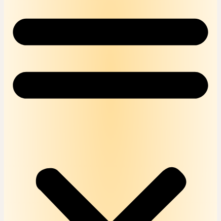
Bài tập, đề thi trắc nghiệm Nội ngoại cơ sở Online
Bài tập, đề thi trắc nghiệm Phân tích báo cáo tài
chính
Bài tập, đề thi trắc nghiệm Phân tích kinh doanh
Online
Bài tập, đề thi trắc nghiệm Pháp luật kinh tế Online
Bài tập, đề thi trắc nghiệm Pháp luật trong xây
dựng
Bài tập, đề thi trắc nghiệm Pháp luật đại cương
Online có đáp án
Bài tập, đề thi trắc nghiệm Quan hệ công chúng
(PR)
Bài tập, đề thi trắc nghiệm Quản lý bán hàng
Online
Bài tập, đề thi trắc Nghiệm Quản lý dự án đầu tư
Bài tập, đề thi trắc nghiệm Quản lý thuế Online
Bài tập, đề thi trắc nghiệm Quản trị chất lượng
Online
Bài tập, đề thi trắc nghiệm Quản trị chiến lược
Online
Bài tập, đề thi trắc nghiệm Quản trị cơ sở dữ liệu
Bài tập, đề thi trắc nghiệm Quản trị dịch vụ Online
Bài tập, đề thi trắc nghiệm Quản trị dự án Online
Bài tập, đề thi trắc nghiệm Quản trị học Online
Bài tập, đề thi trắc nghiệm Quản trị kinh doanh