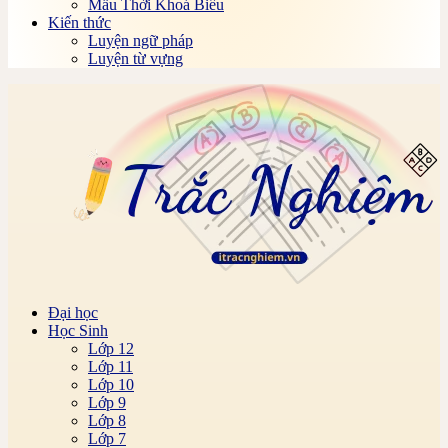
Mẫu Thời Khoá Biểu
Bài tập, đề thi trắc nghiệm Tin học đại cương
Kiến thức
Online
Luyện ngữ pháp
Bài tập, đề thi trắc nghiệm Tổ chức và quản lý y tế
Luyện từ vựng
Online
Bài tập, đề thi trắc nghiệm Toán cao cấp A1 Online
Bài tập, đề thi trắc nghiệm Toán cao cấp A2 Online
Bài tập, đề thi trắc nghiệm Toán cao cấp C1 Online
Bài tập, đề thi trắc nghiệm Toán cao cấp C2 Online
Bài tập, đề thi trắc nghiệm Toán kinh tế Online
Bài tập, đề thi trắc nghiệm Toán rời rạc Online
Bài tập, đề thi trắc nghiệm Toán tài chính Online
Bài tập, đề thi trắc nghiệm Tổng quát viễn thông
Online
Bài tập, đề thi trắc nghiệm Triết học Mác Lênin
Online
Bài tập, đề thi trắc nghiệm Truyền số liệu Online
1000 + Bài tập, đề thi trắc nghiệm Tư tưởng Hồ Chí
Đại học
Minh Online Có Đáp Án
Học Sinh
Bài tập, đề thi Trắc Nghiệm Vật liệu cơ khí Online
Lớp 12
Bài tập, đề thi trắc nghiệm Vật liệu kỹ thuật Online
Lớp 11
Bài tập, đề thi trắc nghiệm Vật liệu điện Online
Lớp 10
Bài tập, đề thi trắc nghiệm Vật lý đại cương Online
Lớp 9
Bài tập, đề thi trắc nghiệm Vi sinh thực phẩm
Lớp 8
Online
Lớp 7
Bài tập, đề thi trắc nghiệm Vi sinh vật Online