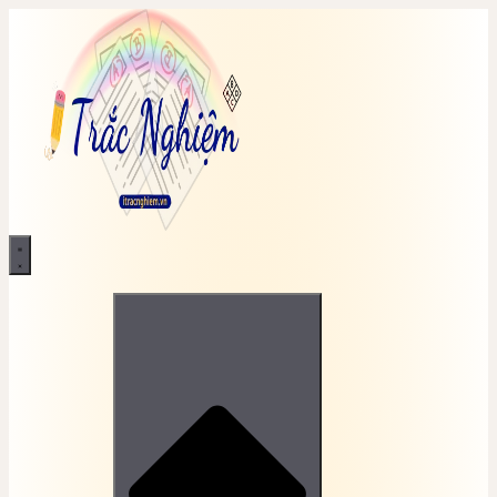
Chuyển
đến
nội
dung