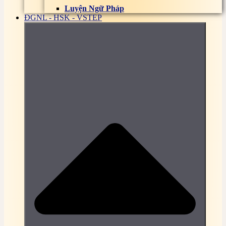
Bài tập, đề thi trắc nghiệm Điều dưỡng cơ bản
Luyện Ngữ Pháp
Bài tập, đề thi trắc nghiệm Định giá tài sản Online
ĐGNL - HSK - VSTEP
Bài tập, đề thi trắc nghiệm Đo lường điện và thiết bị
đo Online
Quản trị nhân lực
Trắc nghiệm Kiến trúc máy tính
Trắc nghiệm Kỹ thuật vi xử lý
Trắc nghiệm Luật kinh doanh
Trắc nghiệm Luật kinh tế
Trắc Nghiệm Nhập môn Internet và E-learning
Trắc Nghiệm Quản Trị mạng
Trắc nghiệm Quản trị nhân lực
Trắc nghiệm quảng quý nguồn lực
Trắc Nghiệm Tâm lý học lứa tuổi và tâm lý học sư
phạm
Trắc nghiệm Tin học nghề phổ thông
Trắc Nghiệm Đường lối cách mạng của Đảng Cộng
sản Việt Nam