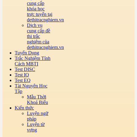
Trắc Nghiệm Quản Trị mạng
cung cấp
Trắc nghiệm Quản trị nhân lực
khóa học
Trắc nghiệm quảng quý nguồn lực
trực tuyến tại
Trắc Nghiệm Tâm lý học lứa tuổi và tâm lý học sư
dethitracnghiem.vn
phạm
Dịch vụ
Trắc nghiệm Tin học nghề phổ thông
cung cấp đề
Trắc Nghiệm Đường lối cách mạng của Đảng Cộng
thi trắc
sản Việt Nam
nghiệm của
dethitracnghiem.vn
Tuyển Dụng
Trắc Nghiệm Tính
Cách MBTI
Test DISC
Test IQ
Test EQ
Tài Nguyên Học
Tập
Mẫu Thời
Khoá Biểu
Kiến thức
Luyện ngữ
pháp
Luyện từ
vựng