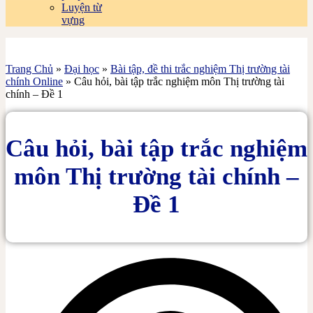
Luyện từ
vựng
Trang Chủ
»
Đại học
»
Bài tập, đề thi trắc nghiệm Thị trường tài
chính Online
»
Câu hỏi, bài tập trắc nghiệm môn Thị trường tài
chính – Đề 1
Câu hỏi, bài tập trắc nghiệm
môn Thị trường tài chính –
Đề 1