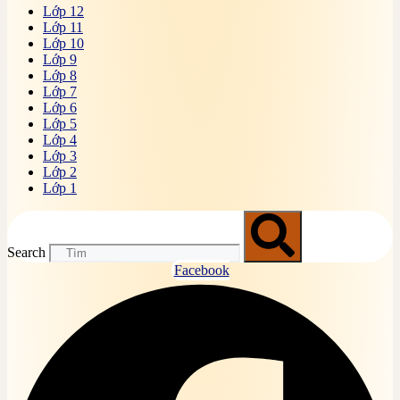
Lớp 12
Online
Lớp 11
Bài tập, đề thi trắc nghiệm Bệnh học truyền nhiễm
Lớp 10
Online
Lớp 9
Bài tập, đề thi trắc nghiệm Bệnh lý học Online
Lớp 8
Bài tập, đề thi trắc nghiệm Chi tiết máy Online
Lớp 7
Bài tập, đề thi trắc nghiệm Chủ nghĩa xã hội khoa
Lớp 6
học Online
Lớp 5
Bài tập, đề thi trắc nghiệm Chuẩn đoán hình ảnh
Lớp 4
Online
Lớp 3
Bài tập, đề thi trắc nghiệm Chứng chỉ hành nghề
Lớp 2
xây dựng
Lớp 1
Bài tập, đề thi trắc nghiệm Cơ học đất Online
Bài tập, đề thi trắc nghiệm Cơ sở văn hóa Việt Nam
Online
Bài tập, đề thi trắc nghiệm Công nghệ chế tạo máy
Search
Online
Facebook
Bài tập, đề thi trắc nghiệm Công nghệ hàn Online
Bài tập, đề thi trắc nghiệm Công nghệ phần mềm
Online
Bài tập, đề thi trắc nghiệm Công nghệ sản xuất
dược phẩm
Bài tập, đề thi trắc nghiệm Da liễu Online
Bài tập, đề thi trắc nghiệm Dẫn luận ngôn ngữ
Online
Bài tập, đề thi trắc nghiệm Dân số học Online