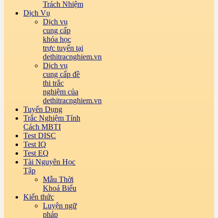
Trách Nhiệm
Dịch Vụ
Dịch vụ
cung cấp
khóa học
trực tuyến tại
dethitracnghiem.vn
Dịch vụ
cung cấp đề
thi trắc
nghiệm của
dethitracnghiem.vn
Tuyển Dụng
Trắc Nghiệm Tính
Cách MBTI
Test DISC
Test IQ
Test EQ
Tài Nguyên Học
Tập
Mẫu Thời
Khoá Biểu
Kiến thức
Luyện ngữ
pháp