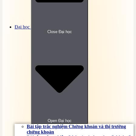
Đại học
Close Đại học
Open Đại học
Bài tập trắc nghiệm Chứng khoán và thị trường
chứng khoán