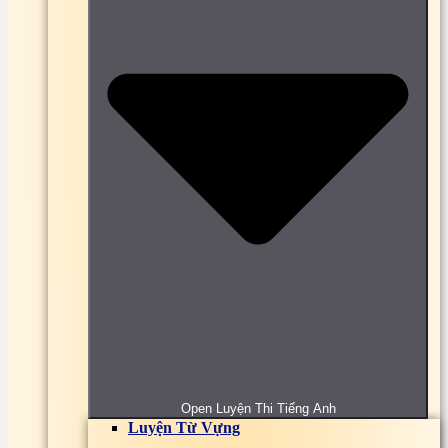
Online
Bài tập, đề thi trắc nghiệm Truyền số liệu Online
1000 + Bài tập, đề thi trắc nghiệm Tư tưởng Hồ Chí
Minh Online Có Đáp Án
Bài tập, đề thi Trắc Nghiệm Vật liệu cơ khí Online
Bài tập, đề thi trắc nghiệm Vật liệu kỹ thuật Online
Bài tập, đề thi trắc nghiệm Vật liệu điện Online
Bài tập, đề thi trắc nghiệm Vật lý đại cương Online
Bài tập, đề thi trắc nghiệm Vi sinh thực phẩm
Online
Bài tập, đề thi trắc nghiệm Vi sinh vật Online
Bài tập, đề thi trắc nghiệm Vi sinh đại cương Online
Bài tập, đề thi trắc nghiệm Vi xử lý Online
Bài tập, đề thi trắc nghiệm Xác suất thống kê
Online
Bài tập, đề thi trắc nghiệm Y học cổ truyền Online
Bài tập, đề thi trắc nghiệm Y sinh học di truyền
Online
Bài tập, đề thi trắc nghiệm Đại cương y học lao
động Online
Bài tập, đề thi trắc nghiệm Đại số tuyến tính Online
Bài tập, đề thi trắc nghiệm Đấu thầu Online
Bài tập, đề thi trắc nghiệm Địa lý du lịch Việt Nam
Open Luyện Thi Tiếng Anh
Online
Luyện Từ Vựng
Bài tập, đề thi trắc nghiệm Địa lý kinh tế Online