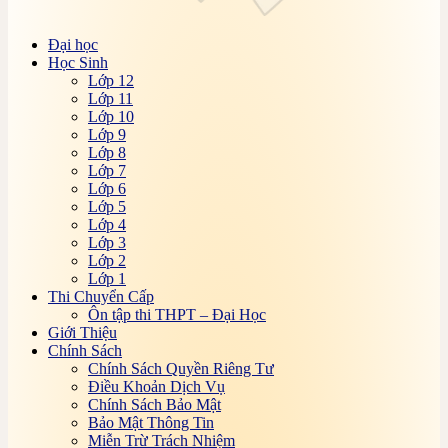
Bài tập, đề thi trắc nghiệm Lịch sử Đảng Online Có
đáp án
Bài tập, đề thi trắc nghiệm Linh kiện điện tử Online
Đại học
Bài tập, đề thi trắc nghiệm Logic học Online
Học Sinh
Bài tập, đề thi trắc nghiệm Luật an sinh xã hội
Lớp 12
Online
Lớp 11
Bài tập, đề thi trắc nghiệm Luật bảo hiểm Online
Lớp 10
Bài tập, đề thi trắc nghiệm Luật cạnh tranh Online
Lớp 9
Bài tập, đề thi trắc nghiệm Luật dân sự Online
Lớp 8
Bài tập, đề thi trắc nghiệm Luật doanh nghiệp
Lớp 7
Online
Lớp 6
Bài tập, đề thi trắc nghiệm Luật du lịch Online
Lớp 5
Bài tập, đề thi trắc nghiệm Luật giáo dục Online
Lớp 4
Bài tập, đề thi trắc nghiệm Luật hành chính Online
Lớp 3
Bài tập, đề thi trắc nghiệm Luật hiến pháp Online
Lớp 2
Bài tập, đề thi trắc nghiệm Luật hình sự Online
Lớp 1
Bài tập, đề thi trắc Nghiệm Luật hôn nhân và gia
Thi Chuyển Cấp
đình
Ôn tập thi THPT – Đại Học
Bài tập, đề thi trắc nghiệm Luật kinh doanh Online
Giới Thiệu
Bài tập, đề thi trắc nghiệm Luật kinh tế Online
Chính Sách
Bài tập, đề thi trắc nghiệm Luật lao động Online
Chính Sách Quyền Riêng Tư
Bài tập, đề thi trắc nghiệm Luật môi trường Online
Điều Khoản Dịch Vụ
Bài tập, đề thi trắc nghiệm Luật ngân hàng Online
Chính Sách Bảo Mật
Bài tập, đề thi trắc nghiệm Luật so sánh Online
Bảo Mật Thông Tin
Bài tập, đề thi trắc nghiệm Luật tài chính Online
Miễn Trừ Trách Nhiệm