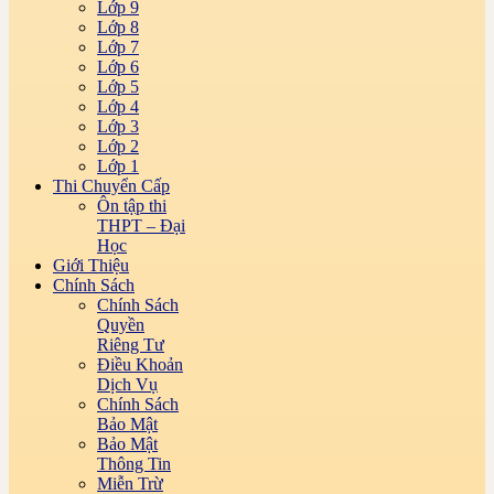
Lớp 9
Lớp 8
Lớp 7
Lớp 6
Lớp 5
Lớp 4
Lớp 3
Lớp 2
Lớp 1
Thi Chuyển Cấp
Ôn tập thi
THPT – Đại
Học
Giới Thiệu
Chính Sách
Chính Sách
Quyền
Riêng Tư
Điều Khoản
Dịch Vụ
Chính Sách
Bảo Mật
Bảo Mật
Thông Tin
Miễn Trừ