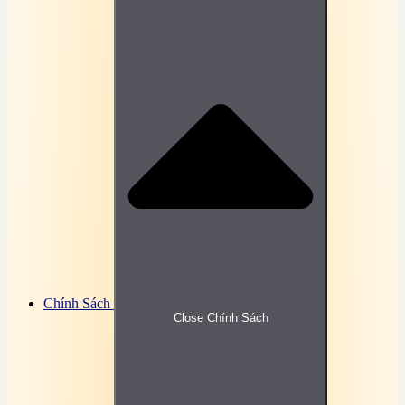
Online
Bài tập, đề thi trắc nghiệm Kiến trúc máy tính
Online
Bài tập, đề thi trắc nghiệm Kinh tế chính trị Online
Bài tập, đề thi trắc nghiệm Kinh tế học đại cương
Online
Bài tập, đề thi trắc nghiệm Kinh tế lượng Online
Bài tập, đề thi trắc nghiệm Kinh tế môi trường
Online
Bài tập, đề thi trắc nghiệm Kinh tế phát triển
Online
Bài tập, đề thi trắc nghiệm Kinh tế quốc tế Online
Bài tập, đề thi trắc nghiệm Kinh tế vi mô Online
Bài tập, đề thi trắc nghiệm Kinh tế vĩ mô Online
Bài tập, đề thi trắc nghiệm Kỹ năng lãnh đạo
Online
Bài tập, đề thi trắc nghiệm Ký sinh trùng Online
Bài tập, đề thi trắc nghiệm Kỹ thuật an toàn lao
động
Chính Sách
Bài tập, đề thi trắc nghiệm Kỹ thuật cảm biến
Close Chính Sách
Online
Bài tập, đề thi trắc nghiệm Kỹ thuật lạnh Online
Bài tập, đề thi trắc nghiệm Kỹ thuật mạch điện tử
Online
Bài tập, đề thi trắc nghiệm Kỹ thuật môi trường