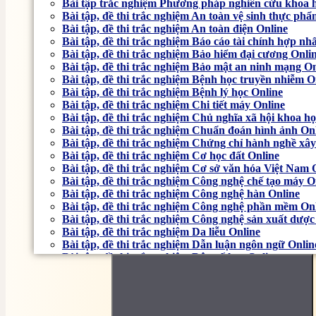
Bài tập trắc nghiệm Phương pháp nghiên cứu khoa 
Bài tập, đề thi trắc nghiệm An toàn vệ sinh thực ph
Bài tập, đề thi trắc nghiệm An toàn điện Online
Bài tập, đề thi trắc nghiệm Báo cáo tài chính hợp nh
Bài tập, đề thi trắc nghiệm Bảo hiểm đại cương Onli
Bài tập, đề thi trắc nghiệm Bảo mật an ninh mạng On
Bài tập, đề thi trắc nghiệm Bệnh học truyền nhiễm O
Bài tập, đề thi trắc nghiệm Bệnh lý học Online
Bài tập, đề thi trắc nghiệm Chi tiết máy Online
Bài tập, đề thi trắc nghiệm Chủ nghĩa xã hội khoa h
Bài tập, đề thi trắc nghiệm Chuẩn đoán hình ảnh On
Bài tập, đề thi trắc nghiệm Chứng chỉ hành nghề xâ
Bài tập, đề thi trắc nghiệm Cơ học đất Online
Bài tập, đề thi trắc nghiệm Cơ sở văn hóa Việt Nam 
Bài tập, đề thi trắc nghiệm Công nghệ chế tạo máy O
Bài tập, đề thi trắc nghiệm Công nghệ hàn Online
Bài tập, đề thi trắc nghiệm Công nghệ phần mềm On
Bài tập, đề thi trắc nghiệm Công nghệ sản xuất dượ
Bài tập, đề thi trắc nghiệm Da liễu Online
Bài tập, đề thi trắc nghiệm Dẫn luận ngôn ngữ Onlin
Bài tập, đề thi trắc nghiệm Dân số học Online
Bài tập, đề thi trắc nghiệm Dịch tễ học Online
Bài tập, đề thi trắc nghiệm Dinh dưỡng học Online
Bài tập, đề thi trắc nghiệm Dược lý Online
Bài tập, đề thi trắc nghiệm Gây mê hồi sức Online