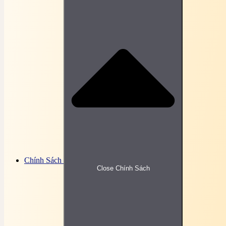
Bài tập, đề thi trắc nghiệm Luật bảo hiểm Online
Bài tập, đề thi trắc nghiệm Luật cạnh tranh Online
Bài tập, đề thi trắc nghiệm Luật dân sự Online
Bài tập, đề thi trắc nghiệm Luật doanh nghiệp Onlin
Bài tập, đề thi trắc nghiệm Luật du lịch Online
Bài tập, đề thi trắc nghiệm Luật giáo dục Online
Bài tập, đề thi trắc nghiệm Luật hành chính Online
Bài tập, đề thi trắc nghiệm Luật hiến pháp Online
Bài tập, đề thi trắc nghiệm Luật hình sự Online
Bài tập, đề thi trắc Nghiệm Luật hôn nhân và gia đì
Bài tập, đề thi trắc nghiệm Luật kinh doanh Online
Bài tập, đề thi trắc nghiệm Luật kinh tế Online
Bài tập, đề thi trắc nghiệm Luật lao động Online
Bài tập, đề thi trắc nghiệm Luật môi trường Online
Bài tập, đề thi trắc nghiệm Luật ngân hàng Online
Bài tập, đề thi trắc nghiệm Luật so sánh Online
Bài tập, đề thi trắc nghiệm Luật tài chính Online
Bài tập, đề thi trắc nghiệm Luật tố tụng dân sự Onli
Chính Sách
Bài tập, đề thi trắc nghiệm Luật đất đai Online
Close Chính Sách
Bài tập, đề thi trắc nghiệm Luật đầu tư Online
Bài tập, đề thi trắc nghiệm Lý thuyết điều khiển tự 
Bài tập, đề thi trắc nghiệm Mạng không dây Online
Bài tập, đề thi trắc nghiệm Mạng máy tính Online
Bài tập, đề thi trắc nghiệm Marketing căn bản Onlin
Bài tập, đề thi trắc nghiệm Miễn dịch học Online