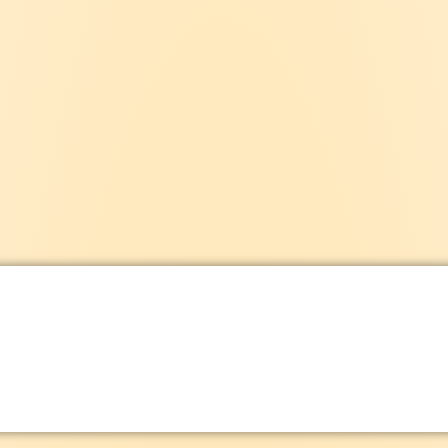
 Online
ine
Online
nline
nh
ine
ne có đáp án
ne
e
 tế