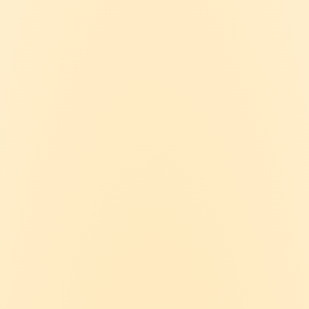
e
nh
ne
động
e