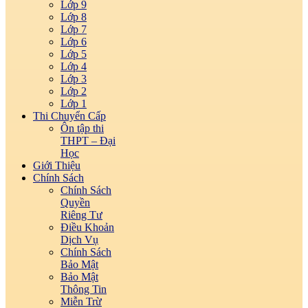
Lớp 9
Lớp 8
Lớp 7
Lớp 6
Lớp 5
Lớp 4
Lớp 3
Lớp 2
Lớp 1
Thi Chuyển Cấp
Ôn tập thi
THPT – Đại
Học
Giới Thiệu
Chính Sách
Chính Sách
Quyền
Riêng Tư
Điều Khoản
Dịch Vụ
Chính Sách
Bảo Mật
Bảo Mật
Thông Tin
Miễn Trừ