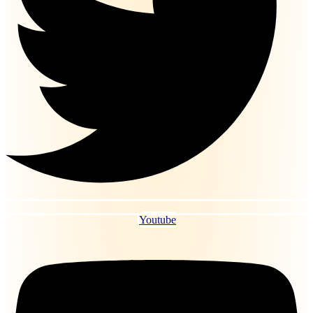
Bài tập, đề thi trắc nghiệm Huyết học – Truyền
máu Online
Bài tập, đề thi trắc nghiệm Kế toán công Online
Bài tập, đề thi trắc nghiệm Kế toán doanh nghiệp
Online
Bài tập, đề thi trắc nghiệm Kế toán hành chính sự
nghiệp
Bài tập, đề thi trắc nghiệm Kế toán máy Online
Bài tập, đề thi trắc nghiệm Kế toán quản trị Online
Bài tập, đề thi trắc nghiệm Kế toán quốc tế Online
Bài tập, đề thi trắc nghiệm Kế toán tài chính Online
Bài tập, đề thi trắc nghiệm Kế toán thuế Online
Bài tập, đề thi trắc nghiệm Khoa học quản lý
Online
Bài tập, đề thi trắc nghiệm Kiểm toán căn bản
Online
Bài tập, đề thi trắc nghiệm Kiến trúc máy tính
Online
Youtube
Bài tập, đề thi trắc nghiệm Kinh tế chính trị Online
Bài tập, đề thi trắc nghiệm Kinh tế học đại cương
Online
Bài tập, đề thi trắc nghiệm Kinh tế lượng Online
Bài tập, đề thi trắc nghiệm Kinh tế môi trường
Online
Bài tập, đề thi trắc nghiệm Kinh tế phát triển