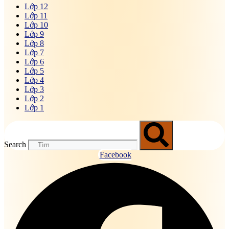
Lớp 12
Online
Lớp 11
Bài tập, đề thi trắc nghiệm Bệnh học truyền nhiễm
Lớp 10
Online
Lớp 9
Bài tập, đề thi trắc nghiệm Bệnh lý học Online
Lớp 8
Bài tập, đề thi trắc nghiệm Chi tiết máy Online
Lớp 7
Bài tập, đề thi trắc nghiệm Chủ nghĩa xã hội khoa
Lớp 6
học Online
Lớp 5
Bài tập, đề thi trắc nghiệm Chuẩn đoán hình ảnh
Lớp 4
Online
Lớp 3
Bài tập, đề thi trắc nghiệm Chứng chỉ hành nghề
Lớp 2
xây dựng
Lớp 1
Bài tập, đề thi trắc nghiệm Cơ học đất Online
Bài tập, đề thi trắc nghiệm Cơ sở văn hóa Việt Nam
Online
Bài tập, đề thi trắc nghiệm Công nghệ chế tạo máy
Search
Online
Facebook
Bài tập, đề thi trắc nghiệm Công nghệ hàn Online
Bài tập, đề thi trắc nghiệm Công nghệ phần mềm
Online
Bài tập, đề thi trắc nghiệm Công nghệ sản xuất
dược phẩm
Bài tập, đề thi trắc nghiệm Da liễu Online
Bài tập, đề thi trắc nghiệm Dẫn luận ngôn ngữ
Online
Bài tập, đề thi trắc nghiệm Dân số học Online