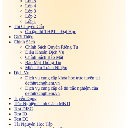
Lớp 5
Online
Lớp 4
Bài tập, đề thi trắc nghiệm Tài chính ngân hàng
Lớp 3
Online
Lớp 2
Bài tập, đề thi trắc Nghiệm Tài chính quốc tế
Lớp 1
Online
Thi Chuyển Cấp
Bài tập, đề thi trắc nghiệm Tài chính tiền tệ Online
Ôn tập thi THPT – Đại Học
Bài tập, đề thi trắc nghiệm Tâm lý học Online
Giới Thiệu
Bài tập, đề thi trắc nghiệm Tâm lý y đức Online
Chính Sách
Bài tập, đề thi trắc nghiệm Thanh toán quốc tế
Chính Sách Quyền Riêng Tư
Online
Điều Khoản Dịch Vụ
Bài tập, đề thi trắc nghiệm Thị trường tài chính
Chính Sách Bảo Mật
Online
Bảo Mật Thông Tin
Bài tập, đề thi trắc nghiệm Thiên văn học Online
Miễn Trừ Trách Nhiệm
Bài tập, đề thi trắc nghiệm Thiết kế cầu đường hầm
Dịch Vụ
giao thông
Dịch vụ cung cấp khóa học trực tuyến tại
Bài tập, đề thi trắc nghiệm Thủ tục hải quan Online
dethitracnghiem.vn
Bài tập, đề thi trắc nghiệm Thương mại quốc tế
Dịch vụ cung cấp đề thi trắc nghiệm của
Online
dethitracnghiem.vn
Bài tập, đề thi trắc nghiệm Thương mại điện tử
Tuyển Dụng
Online
Trắc Nghiệm Tính Cách MBTI
Bài tập, đề thi trắc nghiệm Thủy khí Online
Test DISC
Bài tập, đề thi trắc nghiệm Tín dụng ngân hàng
Test IQ
Online
Test EQ
Bài tập, đề thi trắc nghiệm Tin học nghề phổ thông
Tài Nguyên Học Tập
Online