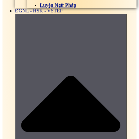
Bài tập, đề thi trắc nghiệm Điều dưỡng cơ bản
Luyện Ngữ Pháp
Bài tập, đề thi trắc nghiệm Định giá tài sản Online
ĐGNL - HSK - VSTEP
Bài tập, đề thi trắc nghiệm Đo lường điện và thiết bị
đo Online
Quản trị nhân lực
Trắc nghiệm Kiến trúc máy tính
Trắc nghiệm Kỹ thuật vi xử lý
Trắc nghiệm Luật kinh doanh
Trắc nghiệm Luật kinh tế
Trắc Nghiệm Nhập môn Internet và E-learning
Trắc Nghiệm Quản Trị mạng
Trắc nghiệm Quản trị nhân lực
Trắc nghiệm quảng quý nguồn lực
Trắc Nghiệm Tâm lý học lứa tuổi và tâm lý học sư
phạm
Trắc nghiệm Tin học nghề phổ thông
Trắc Nghiệm Đường lối cách mạng của Đảng Cộng
sản Việt Nam