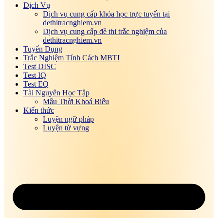
Bài tập, đề thi trắc nghiệm Luật tố tụng dân sự
Dịch Vụ
Online
Dịch vụ cung cấp khóa học trực tuyến tại
Bài tập, đề thi trắc nghiệm Luật đất đai Online
dethitracnghiem.vn
Bài tập, đề thi trắc nghiệm Luật đầu tư Online
Dịch vụ cung cấp đề thi trắc nghiệm của
Bài tập, đề thi trắc nghiệm Lý thuyết điều khiển tự
dethitracnghiem.vn
động
Tuyển Dụng
Bài tập, đề thi trắc nghiệm Mạng không dây Online
Trắc Nghiệm Tính Cách MBTI
Bài tập, đề thi trắc nghiệm Mạng máy tính Online
Test DISC
Bài tập, đề thi trắc nghiệm Marketing căn bản
Test IQ
Online
Test EQ
Bài tập, đề thi trắc nghiệm Miễn dịch học Online
Tài Nguyên Học Tập
Bài tập, đề thi trắc nghiệm Mô học đại cương
Mẫu Thời Khoá Biểu
Online
Kiến thức
Bài tập, đề thi trắc nghiệm Môi trường và con
Luyện ngữ pháp
người Online
Luyện từ vựng
Bài tập, đề thi trắc nghiệm Nghiệp vụ ngân hàng
Online
Bài tập, đề thi trắc nghiệm Nghiệp vụ ngoại thương
Online
Bài tập, đề thi trắc nghiệm Nguyên lý hệ điều hành
Online
Bài tập, đề thi trắc nghiệm Nguyên lý kế toán
Online
Bài tập, đề thi trắc nghiệm Nhi khoa Online
Bài tập, đề thi trắc nghiệm Nội khoa cơ sở Online