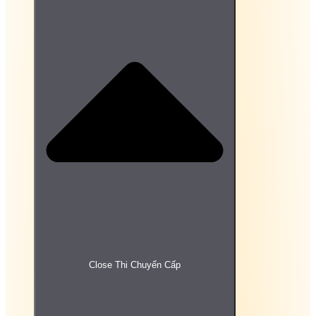
Bài tập, đề thi trắc nghiệm Công nghệ chế tạo máy
Online
Bài tập, đề thi trắc nghiệm Công nghệ hàn Online
Bài tập, đề thi trắc nghiệm Công nghệ phần mềm
Online
Bài tập, đề thi trắc nghiệm Công nghệ sản xuất
dược phẩm
Bài tập, đề thi trắc nghiệm Da liễu Online
Bài tập, đề thi trắc nghiệm Dẫn luận ngôn ngữ
Online
Bài tập, đề thi trắc nghiệm Dân số học Online
Bài tập, đề thi trắc nghiệm Dịch tễ học Online
Bài tập, đề thi trắc nghiệm Dinh dưỡng học Online
Bài tập, đề thi trắc nghiệm Dược lý Online
Bài tập, đề thi trắc nghiệm Gây mê hồi sức Online
Bài tập, đề thi trắc nghiệm Giải phẫu bệnh Online
Bài tập, đề thi trắc nghiệm Giải phẫu đại cương
Online
Bài tập, đề thi trắc nghiệm Giáo dục học đại cương
Online
Bài tập, đề thi trắc nghiệm Giáo dục nghề nghiệp
Close Thi Chuyển Cấp
Online
Bài tập, đề thi trắc nghiệm Giáo dục quốc phòng
Online
Bài tập, đề thi trắc nghiệm Giao tiếp trong kinh