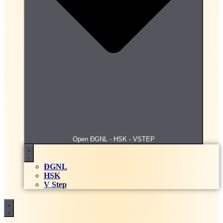
Bài tập trắc nghiệm Chứng khoán và thị trường
chứng khoán
Bài tập trắc nghiệm Lịch sử các học thuyết kinh tế
Open ĐGNL - HSK - VSTEP
Bài tập trắc nghiệm Phương pháp nghiên cứu khoa
học
Bài tập, đề thi trắc nghiệm An toàn vệ sinh thực
ĐGNL
phẩm Online
HSK
Bài tập, đề thi trắc nghiệm An toàn điện Online
V Step
Bài tập, đề thi trắc nghiệm Báo cáo tài chính hợp
nhất
Bài tập, đề thi trắc nghiệm Bảo hiểm đại cương
Online
Bài tập, đề thi trắc nghiệm Bảo mật an ninh mạng