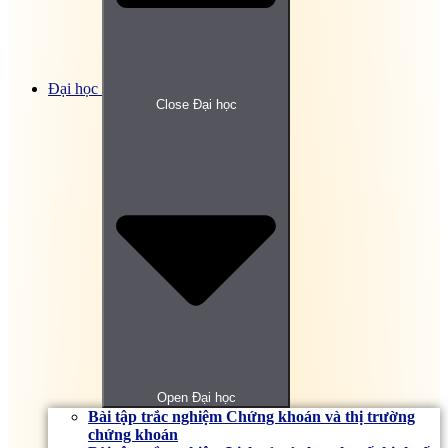
Đại học
Close Đại học
Open Đại học
Bài tập trắc nghiệm Chứng khoán và thị trường
chứng khoán