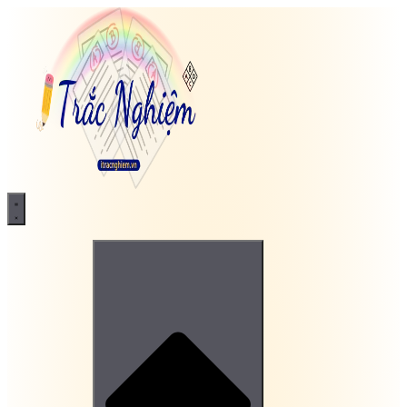
Chuyển
đến
nội
dung