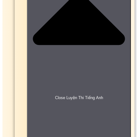
giao thông
Bài tập, đề thi trắc nghiệm Thủ tục hải quan Online
Bài tập, đề thi trắc nghiệm Thương mại quốc tế
Online
Bài tập, đề thi trắc nghiệm Thương mại điện tử
Online
Bài tập, đề thi trắc nghiệm Thủy khí Online
Bài tập, đề thi trắc nghiệm Tín dụng ngân hàng
Online
Bài tập, đề thi trắc nghiệm Tin học nghề phổ thông
Online
Bài tập, đề thi trắc nghiệm Tin học đại cương
Online
Bài tập, đề thi trắc nghiệm Tổ chức và quản lý y tế
Online
Bài tập, đề thi trắc nghiệm Toán cao cấp A1 Online
Bài tập, đề thi trắc nghiệm Toán cao cấp A2 Online
Bài tập, đề thi trắc nghiệm Toán cao cấp C1 Online
Close Luyện Thi Tiếng Anh
Bài tập, đề thi trắc nghiệm Toán cao cấp C2 Online
Bài tập, đề thi trắc nghiệm Toán kinh tế Online
Bài tập, đề thi trắc nghiệm Toán rời rạc Online
Bài tập, đề thi trắc nghiệm Toán tài chính Online
Bài tập, đề thi trắc nghiệm Tổng quát viễn thông
Online
Bài tập, đề thi trắc nghiệm Triết học Mác Lênin