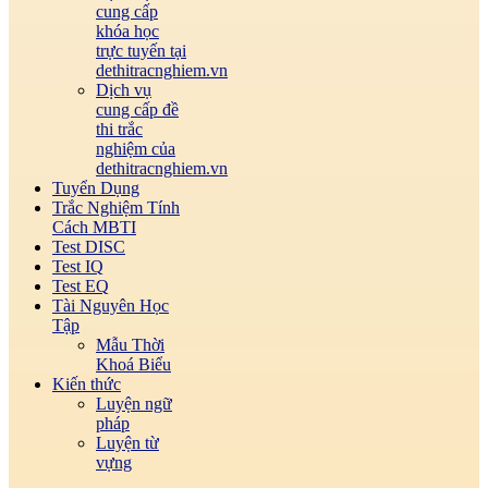
Trắc Nghiệm Quản Trị mạng
cung cấp
Trắc nghiệm Quản trị nhân lực
khóa học
Trắc nghiệm quảng quý nguồn lực
trực tuyến tại
Trắc Nghiệm Tâm lý học lứa tuổi và tâm lý học sư
dethitracnghiem.vn
phạm
Dịch vụ
Trắc nghiệm Tin học nghề phổ thông
cung cấp đề
Trắc Nghiệm Đường lối cách mạng của Đảng Cộng
thi trắc
sản Việt Nam
nghiệm của
dethitracnghiem.vn
Tuyển Dụng
Trắc Nghiệm Tính
Cách MBTI
Test DISC
Test IQ
Test EQ
Tài Nguyên Học
Tập
Mẫu Thời
Khoá Biểu
Kiến thức
Luyện ngữ
pháp
Luyện từ
vựng