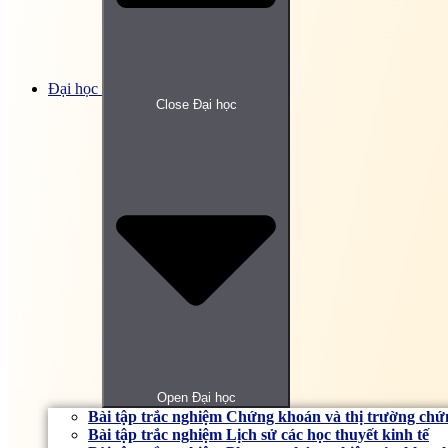
Đại học
Close Đại học
Open Đại học
Bài tập trắc nghiệm Chứng khoán và thị trường ch
Bài tập trắc nghiệm Lịch sử các học thuyết kinh tế