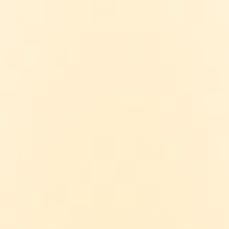
ne
nline
line
ine
nh
ne
nline
Online
line
ghiệp
e
e