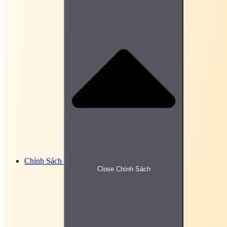
Bài tập, đề thi trắc nghiệm Luật bảo hiểm Online
Bài tập, đề thi trắc nghiệm Luật cạnh tranh Online
Bài tập, đề thi trắc nghiệm Luật dân sự Online
Bài tập, đề thi trắc nghiệm Luật doanh nghiệp Onlin
Bài tập, đề thi trắc nghiệm Luật du lịch Online
Bài tập, đề thi trắc nghiệm Luật giáo dục Online
Bài tập, đề thi trắc nghiệm Luật hành chính Online
Bài tập, đề thi trắc nghiệm Luật hiến pháp Online
Bài tập, đề thi trắc nghiệm Luật hình sự Online
Bài tập, đề thi trắc Nghiệm Luật hôn nhân và gia đì
Bài tập, đề thi trắc nghiệm Luật kinh doanh Online
Bài tập, đề thi trắc nghiệm Luật kinh tế Online
Bài tập, đề thi trắc nghiệm Luật lao động Online
Bài tập, đề thi trắc nghiệm Luật môi trường Online
Bài tập, đề thi trắc nghiệm Luật ngân hàng Online
Bài tập, đề thi trắc nghiệm Luật so sánh Online
Bài tập, đề thi trắc nghiệm Luật tài chính Online
Bài tập, đề thi trắc nghiệm Luật tố tụng dân sự Onli
Chính Sách
Bài tập, đề thi trắc nghiệm Luật đất đai Online
Close Chính Sách
Bài tập, đề thi trắc nghiệm Luật đầu tư Online
Bài tập, đề thi trắc nghiệm Lý thuyết điều khiển tự 
Bài tập, đề thi trắc nghiệm Mạng không dây Online
Bài tập, đề thi trắc nghiệm Mạng máy tính Online
Bài tập, đề thi trắc nghiệm Marketing căn bản Onlin
Bài tập, đề thi trắc nghiệm Miễn dịch học Online