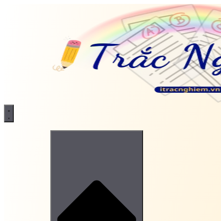
Chuyển
đến
nội
dung