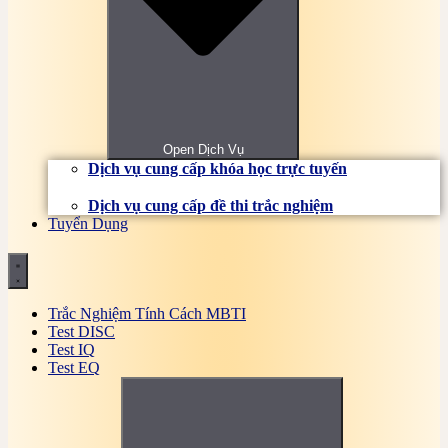
Bài tập, đề thi trắc nghiệm Nghiệp vụ ngân hàng
Online
Bài tập, đề thi trắc nghiệm Nghiệp vụ ngoại thương
Online
Bài tập, đề thi trắc nghiệm Nguyên lý hệ điều hành
Online
Bài tập, đề thi trắc nghiệm Nguyên lý kế toán
Online
Open Dịch Vụ
Bài tập, đề thi trắc nghiệm Nhi khoa Online
Dịch vụ cung cấp khóa học trực tuyến
Bài tập, đề thi trắc nghiệm Nội khoa cơ sở Online
Bài tập, đề thi trắc nghiệm Nội ngoại cơ sở Online
Dịch vụ cung cấp đề thi trắc nghiệm
Bài tập, đề thi trắc nghiệm Phân tích báo cáo tài
Tuyển Dụng
chính
Bài tập, đề thi trắc nghiệm Phân tích kinh doanh
Online
Bài tập, đề thi trắc nghiệm Pháp luật kinh tế Online
Bài tập, đề thi trắc nghiệm Pháp luật trong xây
Trắc Nghiệm Tính Cách MBTI
dựng
Test DISC
Bài tập, đề thi trắc nghiệm Pháp luật đại cương
Test IQ
Online có đáp án
Test EQ
Bài tập, đề thi trắc nghiệm Quan hệ công chúng
(PR)
Bài tập, đề thi trắc nghiệm Quản lý bán hàng
Online