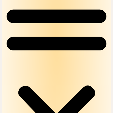
Bài tập, đề thi trắc nghiệm Nội ngoại cơ sở Online
Bài tập, đề thi trắc nghiệm Phân tích báo cáo tài
chính
Bài tập, đề thi trắc nghiệm Phân tích kinh doanh
Online
Bài tập, đề thi trắc nghiệm Pháp luật kinh tế Online
Bài tập, đề thi trắc nghiệm Pháp luật trong xây
dựng
Bài tập, đề thi trắc nghiệm Pháp luật đại cương
Online có đáp án
Bài tập, đề thi trắc nghiệm Quan hệ công chúng
(PR)
Bài tập, đề thi trắc nghiệm Quản lý bán hàng
Online
Bài tập, đề thi trắc Nghiệm Quản lý dự án đầu tư
Bài tập, đề thi trắc nghiệm Quản lý thuế Online
Bài tập, đề thi trắc nghiệm Quản trị chất lượng
Online
Bài tập, đề thi trắc nghiệm Quản trị chiến lược
Online
Bài tập, đề thi trắc nghiệm Quản trị cơ sở dữ liệu
Bài tập, đề thi trắc nghiệm Quản trị dịch vụ Online
Bài tập, đề thi trắc nghiệm Quản trị dự án Online
Bài tập, đề thi trắc nghiệm Quản trị học Online
Bài tập, đề thi trắc nghiệm Quản trị kinh doanh