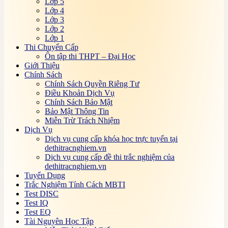
Lớp 5
Online
Lớp 4
Bài tập, đề thi trắc nghiệm Tài chính ngân hàng
Lớp 3
Online
Lớp 2
Bài tập, đề thi trắc Nghiệm Tài chính quốc tế
Lớp 1
Online
Thi Chuyển Cấp
Bài tập, đề thi trắc nghiệm Tài chính tiền tệ Online
Ôn tập thi THPT – Đại Học
Bài tập, đề thi trắc nghiệm Tâm lý học Online
Giới Thiệu
Bài tập, đề thi trắc nghiệm Tâm lý y đức Online
Chính Sách
Bài tập, đề thi trắc nghiệm Thanh toán quốc tế
Chính Sách Quyền Riêng Tư
Online
Điều Khoản Dịch Vụ
Bài tập, đề thi trắc nghiệm Thị trường tài chính
Chính Sách Bảo Mật
Online
Bảo Mật Thông Tin
Bài tập, đề thi trắc nghiệm Thiên văn học Online
Miễn Trừ Trách Nhiệm
Bài tập, đề thi trắc nghiệm Thiết kế cầu đường hầm
Dịch Vụ
giao thông
Dịch vụ cung cấp khóa học trực tuyến tại
Bài tập, đề thi trắc nghiệm Thủ tục hải quan Online
dethitracnghiem.vn
Bài tập, đề thi trắc nghiệm Thương mại quốc tế
Dịch vụ cung cấp đề thi trắc nghiệm của
Online
dethitracnghiem.vn
Bài tập, đề thi trắc nghiệm Thương mại điện tử
Tuyển Dụng
Online
Trắc Nghiệm Tính Cách MBTI
Bài tập, đề thi trắc nghiệm Thủy khí Online
Test DISC
Bài tập, đề thi trắc nghiệm Tín dụng ngân hàng
Test IQ
Online
Test EQ
Bài tập, đề thi trắc nghiệm Tin học nghề phổ thông
Tài Nguyên Học Tập
Online