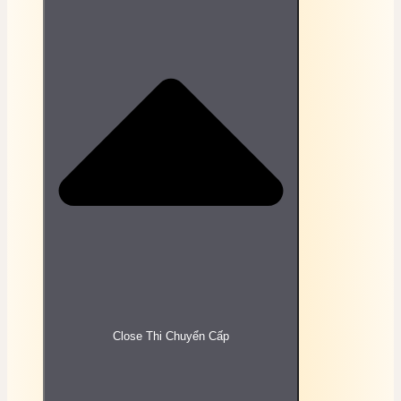
Bài tập, đề thi trắc nghiệm Công nghệ chế tạo máy
Online
Bài tập, đề thi trắc nghiệm Công nghệ hàn Online
Bài tập, đề thi trắc nghiệm Công nghệ phần mềm
Online
Bài tập, đề thi trắc nghiệm Công nghệ sản xuất
dược phẩm
Bài tập, đề thi trắc nghiệm Da liễu Online
Bài tập, đề thi trắc nghiệm Dẫn luận ngôn ngữ
Online
Bài tập, đề thi trắc nghiệm Dân số học Online
Bài tập, đề thi trắc nghiệm Dịch tễ học Online
Bài tập, đề thi trắc nghiệm Dinh dưỡng học Online
Bài tập, đề thi trắc nghiệm Dược lý Online
Bài tập, đề thi trắc nghiệm Gây mê hồi sức Online
Bài tập, đề thi trắc nghiệm Giải phẫu bệnh Online
Bài tập, đề thi trắc nghiệm Giải phẫu đại cương
Online
Bài tập, đề thi trắc nghiệm Giáo dục học đại cương
Online
Bài tập, đề thi trắc nghiệm Giáo dục nghề nghiệp
Close Thi Chuyển Cấp
Online
Bài tập, đề thi trắc nghiệm Giáo dục quốc phòng
Online
Bài tập, đề thi trắc nghiệm Giao tiếp trong kinh