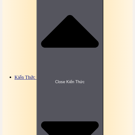
Bài tập, đề thi trắc Nghiệm Quản lý dự án đầu tư
Bài tập, đề thi trắc nghiệm Quản lý thuế Online
Bài tập, đề thi trắc nghiệm Quản trị chất lượng
Online
Bài tập, đề thi trắc nghiệm Quản trị chiến lược
Online
Bài tập, đề thi trắc nghiệm Quản trị cơ sở dữ liệu
Bài tập, đề thi trắc nghiệm Quản trị dịch vụ Online
Bài tập, đề thi trắc nghiệm Quản trị dự án Online
Bài tập, đề thi trắc nghiệm Quản trị học Online
Bài tập, đề thi trắc nghiệm Quản trị kinh doanh
quốc tế
Bài tập, đề thi trắc nghiệm Quản trị logistics Online
Bài tập, đề thi trắc nghiệm Quản trị mạng Online
Bài tập, đề thi trắc nghiệm Quản trị marketing
Kiến Thức
Online
Close Kiến Thức
Bài tập, đề thi trắc nghiệm Quản trị nguồn nhân
lực
Bài tập, đề thi trắc nghiệm Quản trị sản xuất Online
Bài tập, đề thi trắc nghiệm Quản trị tài chính
Online
Bài tập, đề thi trắc nghiệm Quản trị thương mại
Online
Bài tập, đề thi trắc nghiệm Quản trị văn phòng
Online