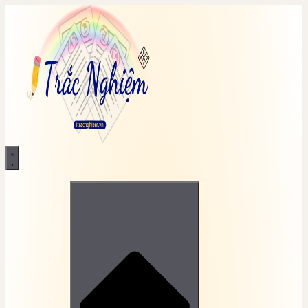
Chuyển
đến
nội
dung