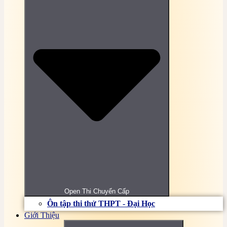
doanh
Bài tập, đề thi trắc nghiệm Hành vi tổ chức Online
Bài tập, đề thi trắc nghiệm Hệ điều hành Linux
Online
Bài tập, đề thi trắc nghiệm Hệ điều hành Windows
Online
Bài tập, đề thi trắc nghiệm Hóa lí dược Online
Bài tập, đề thi trắc nghiệm Hóa phân tích Online
Bài tập, đề thi trắc nghiệm Hóa sinh Online
Bài tập, đề thi trắc nghiệm Hóa đại cương Online
Bài tập, đề thi trắc nghiệm Huyết học – Truyền
máu Online
Bài tập, đề thi trắc nghiệm Kế toán công Online
Bài tập, đề thi trắc nghiệm Kế toán doanh nghiệp
Online
Bài tập, đề thi trắc nghiệm Kế toán hành chính sự
nghiệp
Bài tập, đề thi trắc nghiệm Kế toán máy Online
Bài tập, đề thi trắc nghiệm Kế toán quản trị Online
Bài tập, đề thi trắc nghiệm Kế toán quốc tế Online
Bài tập, đề thi trắc nghiệm Kế toán tài chính Online
Open Thi Chuyển Cấp
Bài tập, đề thi trắc nghiệm Kế toán thuế Online
Ôn tập thi thử THPT - Đại Học
Bài tập, đề thi trắc nghiệm Khoa học quản lý
Online
Giới Thiệu
Bài tập, đề thi trắc nghiệm Kiểm toán căn bản