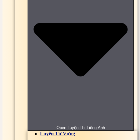
Online
Bài tập, đề thi trắc nghiệm Truyền số liệu Online
1000 + Bài tập, đề thi trắc nghiệm Tư tưởng Hồ Chí
Minh Online Có Đáp Án
Bài tập, đề thi Trắc Nghiệm Vật liệu cơ khí Online
Bài tập, đề thi trắc nghiệm Vật liệu kỹ thuật Online
Bài tập, đề thi trắc nghiệm Vật liệu điện Online
Bài tập, đề thi trắc nghiệm Vật lý đại cương Online
Bài tập, đề thi trắc nghiệm Vi sinh thực phẩm
Online
Bài tập, đề thi trắc nghiệm Vi sinh vật Online
Bài tập, đề thi trắc nghiệm Vi sinh đại cương Online
Bài tập, đề thi trắc nghiệm Vi xử lý Online
Bài tập, đề thi trắc nghiệm Xác suất thống kê
Online
Bài tập, đề thi trắc nghiệm Y học cổ truyền Online
Bài tập, đề thi trắc nghiệm Y sinh học di truyền
Online
Bài tập, đề thi trắc nghiệm Đại cương y học lao
động Online
Bài tập, đề thi trắc nghiệm Đại số tuyến tính Online
Bài tập, đề thi trắc nghiệm Đấu thầu Online
Bài tập, đề thi trắc nghiệm Địa lý du lịch Việt Nam
Open Luyện Thi Tiếng Anh
Online
Luyện Từ Vựng
Bài tập, đề thi trắc nghiệm Địa lý kinh tế Online