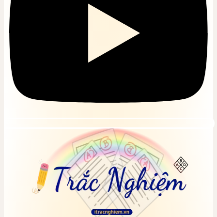
Online
Bài tập, đề thi trắc nghiệm Kinh tế quốc tế Online
Bài tập, đề thi trắc nghiệm Kinh tế vi mô Online
Bài tập, đề thi trắc nghiệm Kinh tế vĩ mô Online
Bài tập, đề thi trắc nghiệm Kỹ năng lãnh đạo
Online
Bài tập, đề thi trắc nghiệm Ký sinh trùng Online
Bài tập, đề thi trắc nghiệm Kỹ thuật an toàn lao
động
Bài tập, đề thi trắc nghiệm Kỹ thuật cảm biến
Online
Bài tập, đề thi trắc nghiệm Kỹ thuật lạnh Online
Bài tập, đề thi trắc nghiệm Kỹ thuật mạch điện tử
Online
Bài tập, đề thi trắc nghiệm Kỹ thuật môi trường
Online
Bài tập, đề thi trắc nghiệm Kỹ thuật nhiệt Online
Bài tập, đề thi trắc nghiệm Kỹ thuật thực phẩm
Online
Bài tập, đề thi trắc nghiệm Kỹ thuật điện Online
Bài tập, đề thi trắc nghiệm Lập trình Java Online
Bài tập, đề thi trắc nghiệm Lịch sử kinh tế quốc
dân
Bài tập, đề thi trắc nghiệm Lịch sử văn minh thế
giới