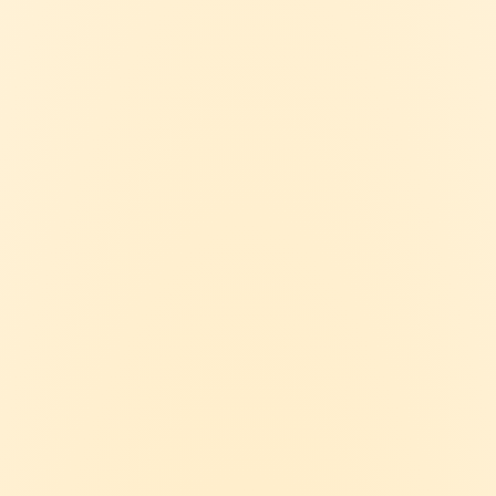
ne
nline
line
ine
nh
ne
nline
Online
line
ghiệp
e
e