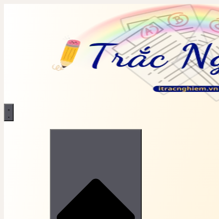
Chuyển
đến
nội
dung