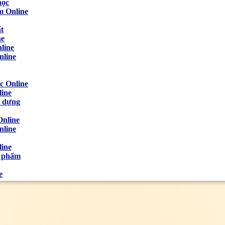
học
ẩm Online
ất
ne
line
nline
ọc Online
line
y dựng
Online
nline
line
c phẩm
e