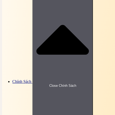
Bài tập, đề thi trắc nghiệm Luật bảo hiểm Online
Bài tập, đề thi trắc nghiệm Luật cạnh tranh Online
Bài tập, đề thi trắc nghiệm Luật dân sự Online
Bài tập, đề thi trắc nghiệm Luật doanh nghiệp Onlin
Bài tập, đề thi trắc nghiệm Luật du lịch Online
Bài tập, đề thi trắc nghiệm Luật giáo dục Online
Bài tập, đề thi trắc nghiệm Luật hành chính Online
Bài tập, đề thi trắc nghiệm Luật hiến pháp Online
Bài tập, đề thi trắc nghiệm Luật hình sự Online
Bài tập, đề thi trắc Nghiệm Luật hôn nhân và gia đì
Bài tập, đề thi trắc nghiệm Luật kinh doanh Online
Bài tập, đề thi trắc nghiệm Luật kinh tế Online
Bài tập, đề thi trắc nghiệm Luật lao động Online
Bài tập, đề thi trắc nghiệm Luật môi trường Online
Bài tập, đề thi trắc nghiệm Luật ngân hàng Online
Bài tập, đề thi trắc nghiệm Luật so sánh Online
Bài tập, đề thi trắc nghiệm Luật tài chính Online
Bài tập, đề thi trắc nghiệm Luật tố tụng dân sự Onli
Chính Sách
Bài tập, đề thi trắc nghiệm Luật đất đai Online
Close Chính Sách
Bài tập, đề thi trắc nghiệm Luật đầu tư Online
Bài tập, đề thi trắc nghiệm Lý thuyết điều khiển tự 
Bài tập, đề thi trắc nghiệm Mạng không dây Online
Bài tập, đề thi trắc nghiệm Mạng máy tính Online
Bài tập, đề thi trắc nghiệm Marketing căn bản Onlin
Bài tập, đề thi trắc nghiệm Miễn dịch học Online