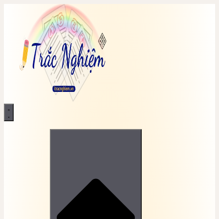
Chuyển
đến
nội
dung