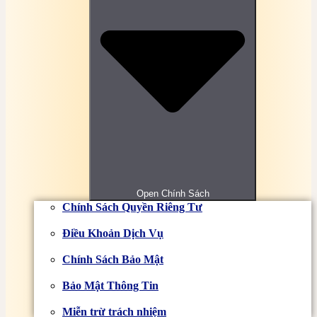
Online
Bài tập, đề thi trắc nghiệm Kỹ thuật nhiệt Online
Bài tập, đề thi trắc nghiệm Kỹ thuật thực phẩm
Online
Bài tập, đề thi trắc nghiệm Kỹ thuật điện Online
Bài tập, đề thi trắc nghiệm Lập trình Java Online
Bài tập, đề thi trắc nghiệm Lịch sử kinh tế quốc
dân
Bài tập, đề thi trắc nghiệm Lịch sử văn minh thế
giới
Bài tập, đề thi trắc nghiệm Lịch sử Đảng Online Có
đáp án
Bài tập, đề thi trắc nghiệm Linh kiện điện tử Online
Bài tập, đề thi trắc nghiệm Logic học Online
Bài tập, đề thi trắc nghiệm Luật an sinh xã hội
Open Chính Sách
Online
Chính Sách Quyền Riêng Tư
Bài tập, đề thi trắc nghiệm Luật bảo hiểm Online
Bài tập, đề thi trắc nghiệm Luật cạnh tranh Online
Điều Khoản Dịch Vụ
Bài tập, đề thi trắc nghiệm Luật dân sự Online
Bài tập, đề thi trắc nghiệm Luật doanh nghiệp
Chính Sách Bảo Mật
Online
Bài tập, đề thi trắc nghiệm Luật du lịch Online
Bảo Mật Thông Tin
Bài tập, đề thi trắc nghiệm Luật giáo dục Online
Bài tập, đề thi trắc nghiệm Luật hành chính Online
Miễn trừ trách nhiệm
Bài tập, đề thi trắc nghiệm Luật hiến pháp Online