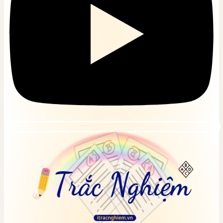
Online
Bài tập, đề thi trắc nghiệm Kinh tế quốc tế Online
Bài tập, đề thi trắc nghiệm Kinh tế vi mô Online
Bài tập, đề thi trắc nghiệm Kinh tế vĩ mô Online
Bài tập, đề thi trắc nghiệm Kỹ năng lãnh đạo
Online
Bài tập, đề thi trắc nghiệm Ký sinh trùng Online
Bài tập, đề thi trắc nghiệm Kỹ thuật an toàn lao
động
Bài tập, đề thi trắc nghiệm Kỹ thuật cảm biến
Online
Bài tập, đề thi trắc nghiệm Kỹ thuật lạnh Online
Bài tập, đề thi trắc nghiệm Kỹ thuật mạch điện tử
Online
Bài tập, đề thi trắc nghiệm Kỹ thuật môi trường
Online
Bài tập, đề thi trắc nghiệm Kỹ thuật nhiệt Online
Bài tập, đề thi trắc nghiệm Kỹ thuật thực phẩm
Online
Bài tập, đề thi trắc nghiệm Kỹ thuật điện Online
Bài tập, đề thi trắc nghiệm Lập trình Java Online
Bài tập, đề thi trắc nghiệm Lịch sử kinh tế quốc
dân
Bài tập, đề thi trắc nghiệm Lịch sử văn minh thế
giới