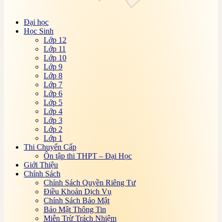
Bài tập, đề thi trắc nghiệm Lịch sử Đảng Online Có
đáp án
Bài tập, đề thi trắc nghiệm Linh kiện điện tử Online
Đại học
Bài tập, đề thi trắc nghiệm Logic học Online
Học Sinh
Bài tập, đề thi trắc nghiệm Luật an sinh xã hội
Lớp 12
Online
Lớp 11
Bài tập, đề thi trắc nghiệm Luật bảo hiểm Online
Lớp 10
Bài tập, đề thi trắc nghiệm Luật cạnh tranh Online
Lớp 9
Bài tập, đề thi trắc nghiệm Luật dân sự Online
Lớp 8
Bài tập, đề thi trắc nghiệm Luật doanh nghiệp
Lớp 7
Online
Lớp 6
Bài tập, đề thi trắc nghiệm Luật du lịch Online
Lớp 5
Bài tập, đề thi trắc nghiệm Luật giáo dục Online
Lớp 4
Bài tập, đề thi trắc nghiệm Luật hành chính Online
Lớp 3
Bài tập, đề thi trắc nghiệm Luật hiến pháp Online
Lớp 2
Bài tập, đề thi trắc nghiệm Luật hình sự Online
Lớp 1
Bài tập, đề thi trắc Nghiệm Luật hôn nhân và gia
Thi Chuyển Cấp
đình
Ôn tập thi THPT – Đại Học
Bài tập, đề thi trắc nghiệm Luật kinh doanh Online
Giới Thiệu
Bài tập, đề thi trắc nghiệm Luật kinh tế Online
Chính Sách
Bài tập, đề thi trắc nghiệm Luật lao động Online
Chính Sách Quyền Riêng Tư
Bài tập, đề thi trắc nghiệm Luật môi trường Online
Điều Khoản Dịch Vụ
Bài tập, đề thi trắc nghiệm Luật ngân hàng Online
Chính Sách Bảo Mật
Bài tập, đề thi trắc nghiệm Luật so sánh Online
Bảo Mật Thông Tin
Bài tập, đề thi trắc nghiệm Luật tài chính Online
Miễn Trừ Trách Nhiệm