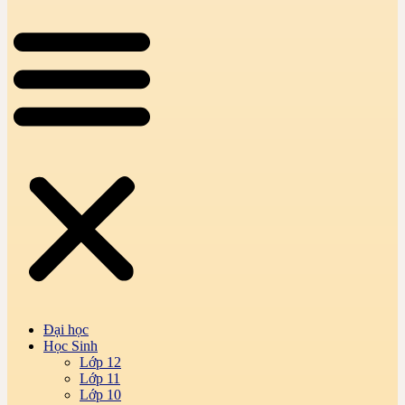
Đại học
Học Sinh
Lớp 12
Lớp 11
Lớp 10