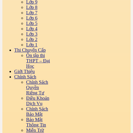
Lớp 9
Lớp 8
Lớp 7
Lớp 6
Lớp 5
Lớp 4
Lớp 3
Lớp 2
Lớp 1
Thi Chuyển Cấp
Ôn tập thi
THPT – Đại
Học
Giới Thiệu
Chính Sách
Chính Sách
Quyền
Riêng Tư
Điều Khoản
Dịch Vụ
Chính Sách
Bảo Mật
Bảo Mật
Thông Tin
Miễn Trừ