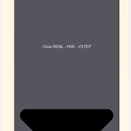
Close ĐGNL - HSK - VSTEP