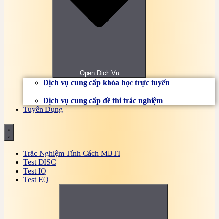
Bài tập, đề thi trắc nghiệm Nghiệp vụ ngân hàng
Online
Bài tập, đề thi trắc nghiệm Nghiệp vụ ngoại thương
Online
Bài tập, đề thi trắc nghiệm Nguyên lý hệ điều hành
Online
Bài tập, đề thi trắc nghiệm Nguyên lý kế toán
Online
Open Dịch Vụ
Bài tập, đề thi trắc nghiệm Nhi khoa Online
Dịch vụ cung cấp khóa học trực tuyến
Bài tập, đề thi trắc nghiệm Nội khoa cơ sở Online
Bài tập, đề thi trắc nghiệm Nội ngoại cơ sở Online
Dịch vụ cung cấp đề thi trắc nghiệm
Bài tập, đề thi trắc nghiệm Phân tích báo cáo tài
Tuyển Dụng
chính
Bài tập, đề thi trắc nghiệm Phân tích kinh doanh
Online
Bài tập, đề thi trắc nghiệm Pháp luật kinh tế Online
Bài tập, đề thi trắc nghiệm Pháp luật trong xây
Trắc Nghiệm Tính Cách MBTI
dựng
Test DISC
Bài tập, đề thi trắc nghiệm Pháp luật đại cương
Test IQ
Online có đáp án
Test EQ
Bài tập, đề thi trắc nghiệm Quan hệ công chúng
(PR)
Bài tập, đề thi trắc nghiệm Quản lý bán hàng
Online