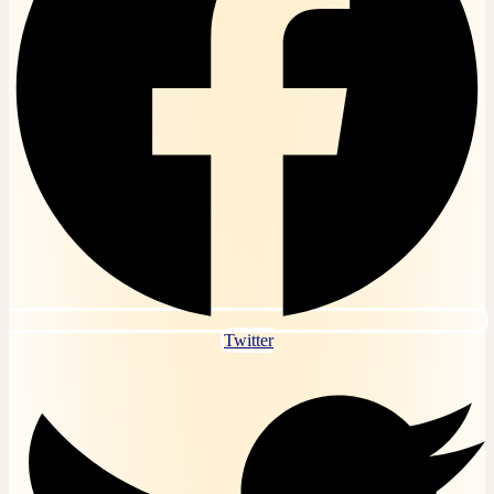
Bài tập, đề thi trắc nghiệm Dịch tễ học Online
Bài tập, đề thi trắc nghiệm Dinh dưỡng học Online
Bài tập, đề thi trắc nghiệm Dược lý Online
Bài tập, đề thi trắc nghiệm Gây mê hồi sức Online
Bài tập, đề thi trắc nghiệm Giải phẫu bệnh Online
Bài tập, đề thi trắc nghiệm Giải phẫu đại cương
Online
Bài tập, đề thi trắc nghiệm Giáo dục học đại cương
Online
Bài tập, đề thi trắc nghiệm Giáo dục nghề nghiệp
Online
Bài tập, đề thi trắc nghiệm Giáo dục quốc phòng
Online
Bài tập, đề thi trắc nghiệm Giao tiếp trong kinh
doanh
Bài tập, đề thi trắc nghiệm Hành vi tổ chức Online
Bài tập, đề thi trắc nghiệm Hệ điều hành Linux
Twitter
Online
Bài tập, đề thi trắc nghiệm Hệ điều hành Windows
Online
Bài tập, đề thi trắc nghiệm Hóa lí dược Online
Bài tập, đề thi trắc nghiệm Hóa phân tích Online
Bài tập, đề thi trắc nghiệm Hóa sinh Online
Bài tập, đề thi trắc nghiệm Hóa đại cương Online