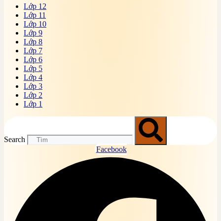
Lớp 12
Online
Lớp 11
Bài tập, đề thi trắc nghiệm Bệnh học truyền nhiễm
Lớp 10
Online
Lớp 9
Bài tập, đề thi trắc nghiệm Bệnh lý học Online
Lớp 8
Bài tập, đề thi trắc nghiệm Chi tiết máy Online
Lớp 7
Bài tập, đề thi trắc nghiệm Chủ nghĩa xã hội khoa
Lớp 6
học Online
Lớp 5
Bài tập, đề thi trắc nghiệm Chuẩn đoán hình ảnh
Lớp 4
Online
Lớp 3
Bài tập, đề thi trắc nghiệm Chứng chỉ hành nghề
Lớp 2
xây dựng
Lớp 1
Bài tập, đề thi trắc nghiệm Cơ học đất Online
Bài tập, đề thi trắc nghiệm Cơ sở văn hóa Việt Nam
Online
Bài tập, đề thi trắc nghiệm Công nghệ chế tạo máy
Search
Online
Facebook
Bài tập, đề thi trắc nghiệm Công nghệ hàn Online
Bài tập, đề thi trắc nghiệm Công nghệ phần mềm
Online
Bài tập, đề thi trắc nghiệm Công nghệ sản xuất
dược phẩm
Bài tập, đề thi trắc nghiệm Da liễu Online
Bài tập, đề thi trắc nghiệm Dẫn luận ngôn ngữ
Online
Bài tập, đề thi trắc nghiệm Dân số học Online