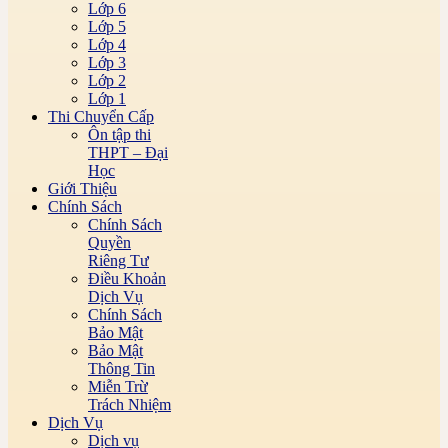
Lớp 6
Bài tập, đề thi trắc nghiệm Vi sinh đại cương Online
Lớp 5
Bài tập, đề thi trắc nghiệm Vi xử lý Online
Lớp 4
Bài tập, đề thi trắc nghiệm Xác suất thống kê
Lớp 3
Online
Lớp 2
Bài tập, đề thi trắc nghiệm Y học cổ truyền Online
Lớp 1
Bài tập, đề thi trắc nghiệm Y sinh học di truyền
Thi Chuyển Cấp
Online
Ôn tập thi
Bài tập, đề thi trắc nghiệm Đại cương y học lao
THPT – Đại
động Online
Học
Bài tập, đề thi trắc nghiệm Đại số tuyến tính Online
Giới Thiệu
Bài tập, đề thi trắc nghiệm Đấu thầu Online
Chính Sách
Bài tập, đề thi trắc nghiệm Địa lý du lịch Việt Nam
Chính Sách
Online
Quyền
Bài tập, đề thi trắc nghiệm Địa lý kinh tế Online
Riêng Tư
Bài tập, đề thi trắc nghiệm Điều dưỡng cơ bản
Điều Khoản
Bài tập, đề thi trắc nghiệm Định giá tài sản Online
Dịch Vụ
Bài tập, đề thi trắc nghiệm Đo lường điện và thiết bị
Chính Sách
đo Online
Bảo Mật
Quản trị nhân lực
Bảo Mật
Trắc nghiệm Kiến trúc máy tính
Thông Tin
Trắc nghiệm Kỹ thuật vi xử lý
Miễn Trừ
Trắc nghiệm Luật kinh doanh
Trách Nhiệm
Trắc nghiệm Luật kinh tế
Dịch Vụ
Trắc Nghiệm Nhập môn Internet và E-learning
Dịch vụ