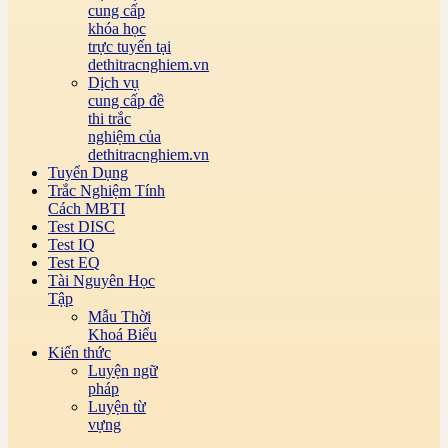
Trắc Nghiệm Quản Trị mạng
cung cấp
Trắc nghiệm Quản trị nhân lực
khóa học
Trắc nghiệm quảng quý nguồn lực
trực tuyến tại
Trắc Nghiệm Tâm lý học lứa tuổi và tâm lý học sư
dethitracnghiem.vn
phạm
Dịch vụ
Trắc nghiệm Tin học nghề phổ thông
cung cấp đề
Trắc Nghiệm Đường lối cách mạng của Đảng Cộng
thi trắc
sản Việt Nam
nghiệm của
dethitracnghiem.vn
Tuyển Dụng
Trắc Nghiệm Tính
Cách MBTI
Test DISC
Test IQ
Test EQ
Tài Nguyên Học
Tập
Mẫu Thời
Khoá Biểu
Kiến thức
Luyện ngữ
pháp
Luyện từ
vựng