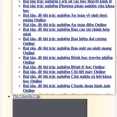
Bài tập trắc nghiệm Lịch sử các học thuyết kinh tế
Bài tập trắc nghiệm Phương pháp nghiên cứu khoa
học
Bài tập, đề thi trắc nghiệm An toàn vệ sinh thực
phẩm Online
Bài tập, đề thi trắc nghiệm An toàn điện Online
Bài tập, đề thi trắc nghiệm Báo cáo tài chính hợp
nhất
Bài tập, đề thi trắc nghiệm Bảo hiểm đại cương
Online
Bài tập, đề thi trắc nghiệm Bảo mật an ninh mạng
Online
Bài tập, đề thi trắc nghiệm Bệnh học truyền nhiễm
Online
Bài tập, đề thi trắc nghiệm Bệnh lý học Online
Bài tập, đề thi trắc nghiệm Chi tiết máy Online
Bài tập, đề thi trắc nghiệm Chủ nghĩa xã hội khoa
học Online
Bài tập, đề thi trắc nghiệm Chuẩn đoán hình ảnh
Online
Bài tập, đề thi trắc nghiệm Chứng chỉ hành nghề
Thi Chuyển Cấp
xây dựng
Bài tập, đề thi trắc nghiệm Cơ học đất Online
Bài tập, đề thi trắc nghiệm Cơ sở văn hóa Việt Nam
Online