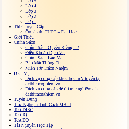
Lớp 5
Online
Lớp 4
Bài tập, đề thi trắc nghiệm Tài chính ngân hàng
Lớp 3
Online
Lớp 2
Bài tập, đề thi trắc Nghiệm Tài chính quốc tế
Lớp 1
Online
Thi Chuyển Cấp
Bài tập, đề thi trắc nghiệm Tài chính tiền tệ Online
Ôn tập thi THPT – Đại Học
Bài tập, đề thi trắc nghiệm Tâm lý học Online
Giới Thiệu
Bài tập, đề thi trắc nghiệm Tâm lý y đức Online
Chính Sách
Bài tập, đề thi trắc nghiệm Thanh toán quốc tế
Chính Sách Quyền Riêng Tư
Online
Điều Khoản Dịch Vụ
Bài tập, đề thi trắc nghiệm Thị trường tài chính
Chính Sách Bảo Mật
Online
Bảo Mật Thông Tin
Bài tập, đề thi trắc nghiệm Thiên văn học Online
Miễn Trừ Trách Nhiệm
Bài tập, đề thi trắc nghiệm Thiết kế cầu đường hầm
Dịch Vụ
giao thông
Dịch vụ cung cấp khóa học trực tuyến tại
Bài tập, đề thi trắc nghiệm Thủ tục hải quan Online
dethitracnghiem.vn
Bài tập, đề thi trắc nghiệm Thương mại quốc tế
Dịch vụ cung cấp đề thi trắc nghiệm của
Online
dethitracnghiem.vn
Bài tập, đề thi trắc nghiệm Thương mại điện tử
Tuyển Dụng
Online
Trắc Nghiệm Tính Cách MBTI
Bài tập, đề thi trắc nghiệm Thủy khí Online
Test DISC
Bài tập, đề thi trắc nghiệm Tín dụng ngân hàng
Test IQ
Online
Test EQ
Bài tập, đề thi trắc nghiệm Tin học nghề phổ thông
Tài Nguyên Học Tập
Online