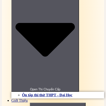
doanh
Bài tập, đề thi trắc nghiệm Hành vi tổ chức Online
Bài tập, đề thi trắc nghiệm Hệ điều hành Linux
Online
Bài tập, đề thi trắc nghiệm Hệ điều hành Windows
Online
Bài tập, đề thi trắc nghiệm Hóa lí dược Online
Bài tập, đề thi trắc nghiệm Hóa phân tích Online
Bài tập, đề thi trắc nghiệm Hóa sinh Online
Bài tập, đề thi trắc nghiệm Hóa đại cương Online
Bài tập, đề thi trắc nghiệm Huyết học – Truyền
máu Online
Bài tập, đề thi trắc nghiệm Kế toán công Online
Bài tập, đề thi trắc nghiệm Kế toán doanh nghiệp
Online
Bài tập, đề thi trắc nghiệm Kế toán hành chính sự
nghiệp
Bài tập, đề thi trắc nghiệm Kế toán máy Online
Bài tập, đề thi trắc nghiệm Kế toán quản trị Online
Bài tập, đề thi trắc nghiệm Kế toán quốc tế Online
Bài tập, đề thi trắc nghiệm Kế toán tài chính Online
Open Thi Chuyển Cấp
Bài tập, đề thi trắc nghiệm Kế toán thuế Online
Ôn tập thi thử THPT - Đại Học
Bài tập, đề thi trắc nghiệm Khoa học quản lý
Online
Giới Thiệu
Bài tập, đề thi trắc nghiệm Kiểm toán căn bản