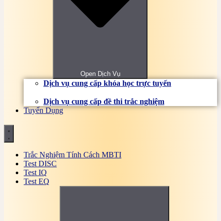
Bài tập, đề thi trắc nghiệm Nghiệp vụ ngân hàng
Online
Bài tập, đề thi trắc nghiệm Nghiệp vụ ngoại thương
Online
Bài tập, đề thi trắc nghiệm Nguyên lý hệ điều hành
Online
Bài tập, đề thi trắc nghiệm Nguyên lý kế toán
Online
Open Dịch Vụ
Bài tập, đề thi trắc nghiệm Nhi khoa Online
Dịch vụ cung cấp khóa học trực tuyến
Bài tập, đề thi trắc nghiệm Nội khoa cơ sở Online
Bài tập, đề thi trắc nghiệm Nội ngoại cơ sở Online
Dịch vụ cung cấp đề thi trắc nghiệm
Bài tập, đề thi trắc nghiệm Phân tích báo cáo tài
Tuyển Dụng
chính
Bài tập, đề thi trắc nghiệm Phân tích kinh doanh
Online
Bài tập, đề thi trắc nghiệm Pháp luật kinh tế Online
Bài tập, đề thi trắc nghiệm Pháp luật trong xây
Trắc Nghiệm Tính Cách MBTI
dựng
Test DISC
Bài tập, đề thi trắc nghiệm Pháp luật đại cương
Test IQ
Online có đáp án
Test EQ
Bài tập, đề thi trắc nghiệm Quan hệ công chúng
(PR)
Bài tập, đề thi trắc nghiệm Quản lý bán hàng
Online