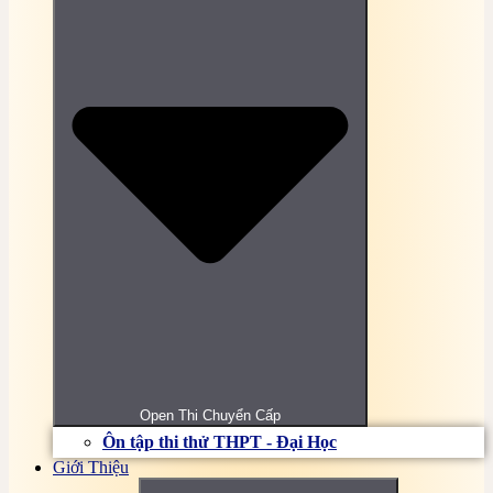
doanh
Bài tập, đề thi trắc nghiệm Hành vi tổ chức Online
Bài tập, đề thi trắc nghiệm Hệ điều hành Linux
Online
Bài tập, đề thi trắc nghiệm Hệ điều hành Windows
Online
Bài tập, đề thi trắc nghiệm Hóa lí dược Online
Bài tập, đề thi trắc nghiệm Hóa phân tích Online
Bài tập, đề thi trắc nghiệm Hóa sinh Online
Bài tập, đề thi trắc nghiệm Hóa đại cương Online
Bài tập, đề thi trắc nghiệm Huyết học – Truyền
máu Online
Bài tập, đề thi trắc nghiệm Kế toán công Online
Bài tập, đề thi trắc nghiệm Kế toán doanh nghiệp
Online
Bài tập, đề thi trắc nghiệm Kế toán hành chính sự
nghiệp
Bài tập, đề thi trắc nghiệm Kế toán máy Online
Bài tập, đề thi trắc nghiệm Kế toán quản trị Online
Bài tập, đề thi trắc nghiệm Kế toán quốc tế Online
Bài tập, đề thi trắc nghiệm Kế toán tài chính Online
Open Thi Chuyển Cấp
Bài tập, đề thi trắc nghiệm Kế toán thuế Online
Ôn tập thi thử THPT - Đại Học
Bài tập, đề thi trắc nghiệm Khoa học quản lý
Online
Giới Thiệu
Bài tập, đề thi trắc nghiệm Kiểm toán căn bản