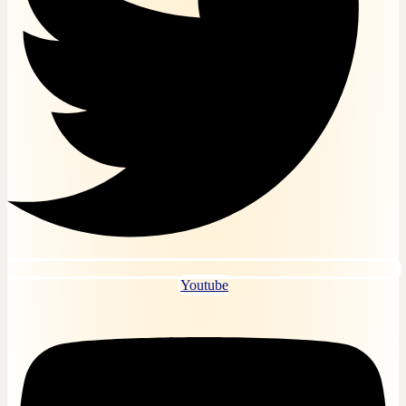
Bài tập, đề thi trắc nghiệm Huyết học – Truyền
máu Online
Bài tập, đề thi trắc nghiệm Kế toán công Online
Bài tập, đề thi trắc nghiệm Kế toán doanh nghiệp
Online
Bài tập, đề thi trắc nghiệm Kế toán hành chính sự
nghiệp
Bài tập, đề thi trắc nghiệm Kế toán máy Online
Bài tập, đề thi trắc nghiệm Kế toán quản trị Online
Bài tập, đề thi trắc nghiệm Kế toán quốc tế Online
Bài tập, đề thi trắc nghiệm Kế toán tài chính Online
Bài tập, đề thi trắc nghiệm Kế toán thuế Online
Bài tập, đề thi trắc nghiệm Khoa học quản lý
Online
Bài tập, đề thi trắc nghiệm Kiểm toán căn bản
Online
Bài tập, đề thi trắc nghiệm Kiến trúc máy tính
Online
Youtube
Bài tập, đề thi trắc nghiệm Kinh tế chính trị Online
Bài tập, đề thi trắc nghiệm Kinh tế học đại cương
Online
Bài tập, đề thi trắc nghiệm Kinh tế lượng Online
Bài tập, đề thi trắc nghiệm Kinh tế môi trường
Online
Bài tập, đề thi trắc nghiệm Kinh tế phát triển