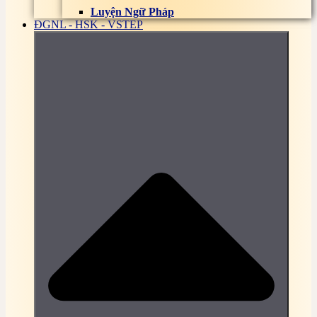
Bài tập, đề thi trắc nghiệm Điều dưỡng cơ bản
Luyện Ngữ Pháp
Bài tập, đề thi trắc nghiệm Định giá tài sản Online
ĐGNL - HSK - VSTEP
Bài tập, đề thi trắc nghiệm Đo lường điện và thiết bị
đo Online
Quản trị nhân lực
Trắc nghiệm Kiến trúc máy tính
Trắc nghiệm Kỹ thuật vi xử lý
Trắc nghiệm Luật kinh doanh
Trắc nghiệm Luật kinh tế
Trắc Nghiệm Nhập môn Internet và E-learning
Trắc Nghiệm Quản Trị mạng
Trắc nghiệm Quản trị nhân lực
Trắc nghiệm quảng quý nguồn lực
Trắc Nghiệm Tâm lý học lứa tuổi và tâm lý học sư
phạm
Trắc nghiệm Tin học nghề phổ thông
Trắc Nghiệm Đường lối cách mạng của Đảng Cộng
sản Việt Nam