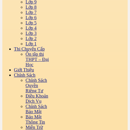
Lớp 9
Lớp 8
Lớp 7
Lớp 6
Lớp 5
Lớp 4
Lớp 3
Lớp 2
Lớp 1
Thi Chuyển Cấp
Ôn tập thi
THPT – Đại
Học
Giới Thiệu
Chính Sách
Chính Sách
Quyền
Riêng Tư
Điều Khoản
Dịch Vụ
Chính Sách
Bảo Mật
Bảo Mật
Thông Tin
Miễn Trừ