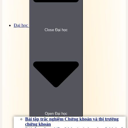
Đại học
Close Đại học
Open Đại học
Bài tập trắc nghiệm Chứng khoán và thị trường
chứng khoán