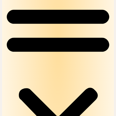
Bài tập, đề thi trắc nghiệm Nội ngoại cơ sở Online
Bài tập, đề thi trắc nghiệm Phân tích báo cáo tài
chính
Bài tập, đề thi trắc nghiệm Phân tích kinh doanh
Online
Bài tập, đề thi trắc nghiệm Pháp luật kinh tế Online
Bài tập, đề thi trắc nghiệm Pháp luật trong xây
dựng
Bài tập, đề thi trắc nghiệm Pháp luật đại cương
Online có đáp án
Bài tập, đề thi trắc nghiệm Quan hệ công chúng
(PR)
Bài tập, đề thi trắc nghiệm Quản lý bán hàng
Online
Bài tập, đề thi trắc Nghiệm Quản lý dự án đầu tư
Bài tập, đề thi trắc nghiệm Quản lý thuế Online
Bài tập, đề thi trắc nghiệm Quản trị chất lượng
Online
Bài tập, đề thi trắc nghiệm Quản trị chiến lược
Online
Bài tập, đề thi trắc nghiệm Quản trị cơ sở dữ liệu
Bài tập, đề thi trắc nghiệm Quản trị dịch vụ Online
Bài tập, đề thi trắc nghiệm Quản trị dự án Online
Bài tập, đề thi trắc nghiệm Quản trị học Online
Bài tập, đề thi trắc nghiệm Quản trị kinh doanh