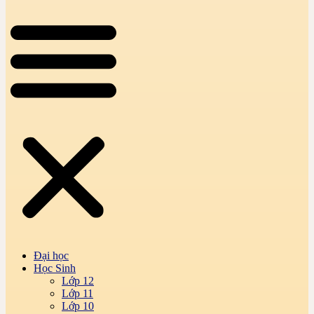
Đại học
Học Sinh
Lớp 12
Lớp 11
Lớp 10