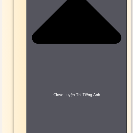
giao thông
Bài tập, đề thi trắc nghiệm Thủ tục hải quan Online
Bài tập, đề thi trắc nghiệm Thương mại quốc tế
Online
Bài tập, đề thi trắc nghiệm Thương mại điện tử
Online
Bài tập, đề thi trắc nghiệm Thủy khí Online
Bài tập, đề thi trắc nghiệm Tín dụng ngân hàng
Online
Bài tập, đề thi trắc nghiệm Tin học nghề phổ thông
Online
Bài tập, đề thi trắc nghiệm Tin học đại cương
Online
Bài tập, đề thi trắc nghiệm Tổ chức và quản lý y tế
Online
Bài tập, đề thi trắc nghiệm Toán cao cấp A1 Online
Bài tập, đề thi trắc nghiệm Toán cao cấp A2 Online
Bài tập, đề thi trắc nghiệm Toán cao cấp C1 Online
Close Luyện Thi Tiếng Anh
Bài tập, đề thi trắc nghiệm Toán cao cấp C2 Online
Bài tập, đề thi trắc nghiệm Toán kinh tế Online
Bài tập, đề thi trắc nghiệm Toán rời rạc Online
Bài tập, đề thi trắc nghiệm Toán tài chính Online
Bài tập, đề thi trắc nghiệm Tổng quát viễn thông
Online
Bài tập, đề thi trắc nghiệm Triết học Mác Lênin