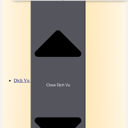
Bài tập, đề thi trắc nghiệm Luật hình sự Online
Bài tập, đề thi trắc Nghiệm Luật hôn nhân và gia
đình
Bài tập, đề thi trắc nghiệm Luật kinh doanh Online
Bài tập, đề thi trắc nghiệm Luật kinh tế Online
Bài tập, đề thi trắc nghiệm Luật lao động Online
Bài tập, đề thi trắc nghiệm Luật môi trường Online
Bài tập, đề thi trắc nghiệm Luật ngân hàng Online
Bài tập, đề thi trắc nghiệm Luật so sánh Online
Bài tập, đề thi trắc nghiệm Luật tài chính Online
Bài tập, đề thi trắc nghiệm Luật tố tụng dân sự
Online
Bài tập, đề thi trắc nghiệm Luật đất đai Online
Bài tập, đề thi trắc nghiệm Luật đầu tư Online
Bài tập, đề thi trắc nghiệm Lý thuyết điều khiển tự
Dịch Vụ
động
Close Dịch Vụ
Bài tập, đề thi trắc nghiệm Mạng không dây Online
Bài tập, đề thi trắc nghiệm Mạng máy tính Online
Bài tập, đề thi trắc nghiệm Marketing căn bản
Online
Bài tập, đề thi trắc nghiệm Miễn dịch học Online
Bài tập, đề thi trắc nghiệm Mô học đại cương
Online
Bài tập, đề thi trắc nghiệm Môi trường và con
người Online