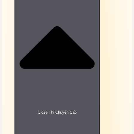
Bài tập, đề thi trắc nghiệm Công nghệ chế tạo máy
Online
Bài tập, đề thi trắc nghiệm Công nghệ hàn Online
Bài tập, đề thi trắc nghiệm Công nghệ phần mềm
Online
Bài tập, đề thi trắc nghiệm Công nghệ sản xuất
dược phẩm
Bài tập, đề thi trắc nghiệm Da liễu Online
Bài tập, đề thi trắc nghiệm Dẫn luận ngôn ngữ
Online
Bài tập, đề thi trắc nghiệm Dân số học Online
Bài tập, đề thi trắc nghiệm Dịch tễ học Online
Bài tập, đề thi trắc nghiệm Dinh dưỡng học Online
Bài tập, đề thi trắc nghiệm Dược lý Online
Bài tập, đề thi trắc nghiệm Gây mê hồi sức Online
Bài tập, đề thi trắc nghiệm Giải phẫu bệnh Online
Bài tập, đề thi trắc nghiệm Giải phẫu đại cương
Online
Bài tập, đề thi trắc nghiệm Giáo dục học đại cương
Online
Bài tập, đề thi trắc nghiệm Giáo dục nghề nghiệp
Close Thi Chuyển Cấp
Online
Bài tập, đề thi trắc nghiệm Giáo dục quốc phòng
Online
Bài tập, đề thi trắc nghiệm Giao tiếp trong kinh