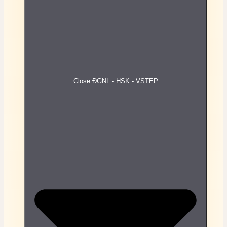
Close ĐGNL - HSK - VSTEP