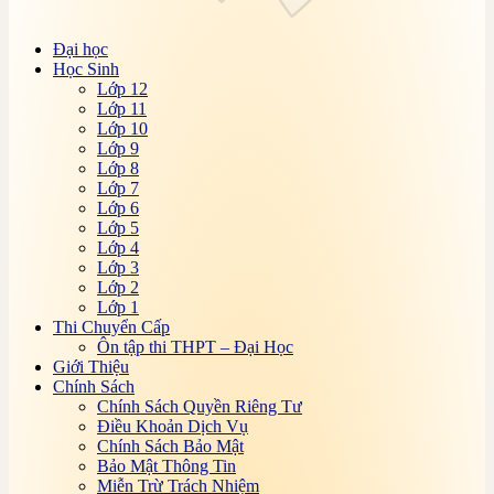
Bài tập, đề thi trắc nghiệm Lịch sử Đảng Online Có
đáp án
Bài tập, đề thi trắc nghiệm Linh kiện điện tử Online
Đại học
Bài tập, đề thi trắc nghiệm Logic học Online
Học Sinh
Bài tập, đề thi trắc nghiệm Luật an sinh xã hội
Lớp 12
Online
Lớp 11
Bài tập, đề thi trắc nghiệm Luật bảo hiểm Online
Lớp 10
Bài tập, đề thi trắc nghiệm Luật cạnh tranh Online
Lớp 9
Bài tập, đề thi trắc nghiệm Luật dân sự Online
Lớp 8
Bài tập, đề thi trắc nghiệm Luật doanh nghiệp
Lớp 7
Online
Lớp 6
Bài tập, đề thi trắc nghiệm Luật du lịch Online
Lớp 5
Bài tập, đề thi trắc nghiệm Luật giáo dục Online
Lớp 4
Bài tập, đề thi trắc nghiệm Luật hành chính Online
Lớp 3
Bài tập, đề thi trắc nghiệm Luật hiến pháp Online
Lớp 2
Bài tập, đề thi trắc nghiệm Luật hình sự Online
Lớp 1
Bài tập, đề thi trắc Nghiệm Luật hôn nhân và gia
Thi Chuyển Cấp
đình
Ôn tập thi THPT – Đại Học
Bài tập, đề thi trắc nghiệm Luật kinh doanh Online
Giới Thiệu
Bài tập, đề thi trắc nghiệm Luật kinh tế Online
Chính Sách
Bài tập, đề thi trắc nghiệm Luật lao động Online
Chính Sách Quyền Riêng Tư
Bài tập, đề thi trắc nghiệm Luật môi trường Online
Điều Khoản Dịch Vụ
Bài tập, đề thi trắc nghiệm Luật ngân hàng Online
Chính Sách Bảo Mật
Bài tập, đề thi trắc nghiệm Luật so sánh Online
Bảo Mật Thông Tin
Bài tập, đề thi trắc nghiệm Luật tài chính Online
Miễn Trừ Trách Nhiệm