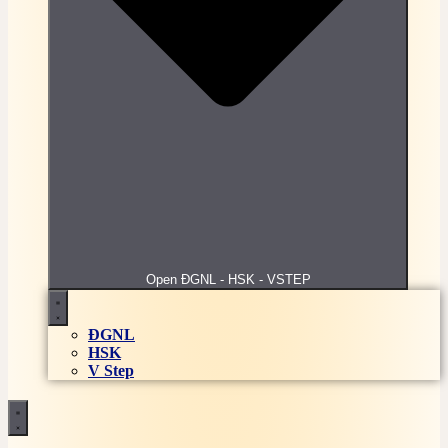
Bài tập trắc nghiệm Chứng khoán và thị trường
chứng khoán
Bài tập trắc nghiệm Lịch sử các học thuyết kinh tế
Open ĐGNL - HSK - VSTEP
Bài tập trắc nghiệm Phương pháp nghiên cứu khoa
học
Bài tập, đề thi trắc nghiệm An toàn vệ sinh thực
ĐGNL
phẩm Online
HSK
Bài tập, đề thi trắc nghiệm An toàn điện Online
V Step
Bài tập, đề thi trắc nghiệm Báo cáo tài chính hợp
nhất
Bài tập, đề thi trắc nghiệm Bảo hiểm đại cương
Online
Bài tập, đề thi trắc nghiệm Bảo mật an ninh mạng