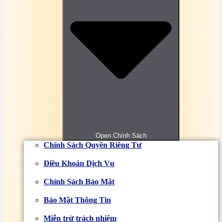
Online
Bài tập, đề thi trắc nghiệm Kỹ thuật nhiệt Online
Bài tập, đề thi trắc nghiệm Kỹ thuật thực phẩm
Online
Bài tập, đề thi trắc nghiệm Kỹ thuật điện Online
Bài tập, đề thi trắc nghiệm Lập trình Java Online
Bài tập, đề thi trắc nghiệm Lịch sử kinh tế quốc
dân
Bài tập, đề thi trắc nghiệm Lịch sử văn minh thế
giới
Bài tập, đề thi trắc nghiệm Lịch sử Đảng Online Có
đáp án
Bài tập, đề thi trắc nghiệm Linh kiện điện tử Online
Bài tập, đề thi trắc nghiệm Logic học Online
Bài tập, đề thi trắc nghiệm Luật an sinh xã hội
Open Chính Sách
Online
Chính Sách Quyền Riêng Tư
Bài tập, đề thi trắc nghiệm Luật bảo hiểm Online
Bài tập, đề thi trắc nghiệm Luật cạnh tranh Online
Điều Khoản Dịch Vụ
Bài tập, đề thi trắc nghiệm Luật dân sự Online
Bài tập, đề thi trắc nghiệm Luật doanh nghiệp
Chính Sách Bảo Mật
Online
Bài tập, đề thi trắc nghiệm Luật du lịch Online
Bảo Mật Thông Tin
Bài tập, đề thi trắc nghiệm Luật giáo dục Online
Bài tập, đề thi trắc nghiệm Luật hành chính Online
Miễn trừ trách nhiệm
Bài tập, đề thi trắc nghiệm Luật hiến pháp Online