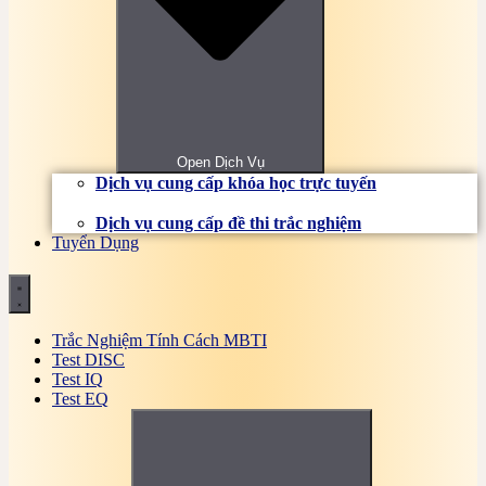
Bài tập, đề thi trắc nghiệm Nghiệp vụ ngân hàng
Online
Bài tập, đề thi trắc nghiệm Nghiệp vụ ngoại thương
Online
Bài tập, đề thi trắc nghiệm Nguyên lý hệ điều hành
Online
Bài tập, đề thi trắc nghiệm Nguyên lý kế toán
Online
Open Dịch Vụ
Bài tập, đề thi trắc nghiệm Nhi khoa Online
Dịch vụ cung cấp khóa học trực tuyến
Bài tập, đề thi trắc nghiệm Nội khoa cơ sở Online
Bài tập, đề thi trắc nghiệm Nội ngoại cơ sở Online
Dịch vụ cung cấp đề thi trắc nghiệm
Bài tập, đề thi trắc nghiệm Phân tích báo cáo tài
Tuyển Dụng
chính
Bài tập, đề thi trắc nghiệm Phân tích kinh doanh
Online
Bài tập, đề thi trắc nghiệm Pháp luật kinh tế Online
Bài tập, đề thi trắc nghiệm Pháp luật trong xây
Trắc Nghiệm Tính Cách MBTI
dựng
Test DISC
Bài tập, đề thi trắc nghiệm Pháp luật đại cương
Test IQ
Online có đáp án
Test EQ
Bài tập, đề thi trắc nghiệm Quan hệ công chúng
(PR)
Bài tập, đề thi trắc nghiệm Quản lý bán hàng
Online