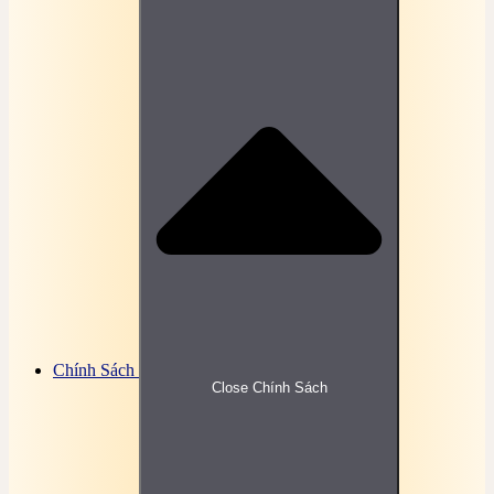
Online
Bài tập, đề thi trắc nghiệm Kiến trúc máy tính
Online
Bài tập, đề thi trắc nghiệm Kinh tế chính trị Online
Bài tập, đề thi trắc nghiệm Kinh tế học đại cương
Online
Bài tập, đề thi trắc nghiệm Kinh tế lượng Online
Bài tập, đề thi trắc nghiệm Kinh tế môi trường
Online
Bài tập, đề thi trắc nghiệm Kinh tế phát triển
Online
Bài tập, đề thi trắc nghiệm Kinh tế quốc tế Online
Bài tập, đề thi trắc nghiệm Kinh tế vi mô Online
Bài tập, đề thi trắc nghiệm Kinh tế vĩ mô Online
Bài tập, đề thi trắc nghiệm Kỹ năng lãnh đạo
Online
Bài tập, đề thi trắc nghiệm Ký sinh trùng Online
Bài tập, đề thi trắc nghiệm Kỹ thuật an toàn lao
động
Chính Sách
Bài tập, đề thi trắc nghiệm Kỹ thuật cảm biến
Close Chính Sách
Online
Bài tập, đề thi trắc nghiệm Kỹ thuật lạnh Online
Bài tập, đề thi trắc nghiệm Kỹ thuật mạch điện tử
Online
Bài tập, đề thi trắc nghiệm Kỹ thuật môi trường