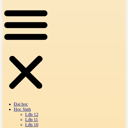
Đại học
Học Sinh
Lớp 12
Lớp 11
Lớp 10