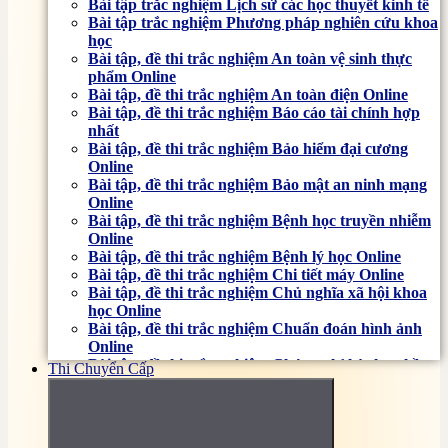
Bài tập trắc nghiệm Lịch sử các học thuyết kinh tế
Bài tập trắc nghiệm Phương pháp nghiên cứu khoa
học
Bài tập, đề thi trắc nghiệm An toàn vệ sinh thực
phẩm Online
Bài tập, đề thi trắc nghiệm An toàn điện Online
Bài tập, đề thi trắc nghiệm Báo cáo tài chính hợp
nhất
Bài tập, đề thi trắc nghiệm Bảo hiểm đại cương
Online
Bài tập, đề thi trắc nghiệm Bảo mật an ninh mạng
Online
Bài tập, đề thi trắc nghiệm Bệnh học truyền nhiễm
Online
Bài tập, đề thi trắc nghiệm Bệnh lý học Online
Bài tập, đề thi trắc nghiệm Chi tiết máy Online
Bài tập, đề thi trắc nghiệm Chủ nghĩa xã hội khoa
học Online
Bài tập, đề thi trắc nghiệm Chuẩn đoán hình ảnh
Online
Bài tập, đề thi trắc nghiệm Chứng chỉ hành nghề
Thi Chuyển Cấp
xây dựng
Bài tập, đề thi trắc nghiệm Cơ học đất Online
Bài tập, đề thi trắc nghiệm Cơ sở văn hóa Việt Nam
Online