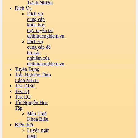
Trách Nhiệm
Dịch Vụ
Dịch vụ
cung cấp
khóa học
trực tuyến tại
dethitracnghiem.vn
Dịch vụ
cung cấp đề
thi trắc
nghiệm của
dethitracnghiem.vn
Tuyển Dụng
Trắc Nghiệm Tính
Cách MBTI
Test DISC
Test IQ
Test EQ
Tài Nguyên Học
Tập
Mẫu Thời
Khoá Biểu
Kiến thức
Luyện ngữ
pháp