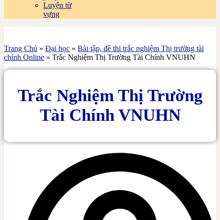
Luyện từ
vựng
Trang Chủ
»
Đại học
»
Bài tập, đề thi trắc nghiệm Thị trường tài
chính Online
»
Trắc Nghiệm Thị Trường Tài Chính VNUHN
Trắc Nghiệm Thị Trường
Tài Chính VNUHN