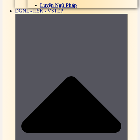
Bài tập, đề thi trắc nghiệm Điều dưỡng cơ bản
Luyện Ngữ Pháp
Bài tập, đề thi trắc nghiệm Định giá tài sản Online
ĐGNL - HSK - VSTEP
Bài tập, đề thi trắc nghiệm Đo lường điện và thiết bị
đo Online
Quản trị nhân lực
Trắc nghiệm Kiến trúc máy tính
Trắc nghiệm Kỹ thuật vi xử lý
Trắc nghiệm Luật kinh doanh
Trắc nghiệm Luật kinh tế
Trắc Nghiệm Nhập môn Internet và E-learning
Trắc Nghiệm Quản Trị mạng
Trắc nghiệm Quản trị nhân lực
Trắc nghiệm quảng quý nguồn lực
Trắc Nghiệm Tâm lý học lứa tuổi và tâm lý học sư
phạm
Trắc nghiệm Tin học nghề phổ thông
Trắc Nghiệm Đường lối cách mạng của Đảng Cộng
sản Việt Nam