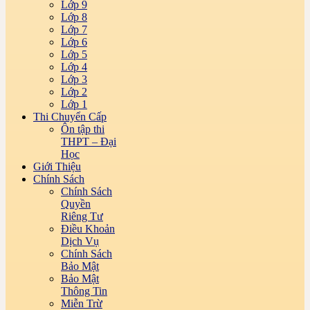
Lớp 9
Lớp 8
Lớp 7
Lớp 6
Lớp 5
Lớp 4
Lớp 3
Lớp 2
Lớp 1
Thi Chuyển Cấp
Ôn tập thi
THPT – Đại
Học
Giới Thiệu
Chính Sách
Chính Sách
Quyền
Riêng Tư
Điều Khoản
Dịch Vụ
Chính Sách
Bảo Mật
Bảo Mật
Thông Tin
Miễn Trừ