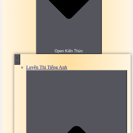
Bài tập, đề thi trắc nghiệm Quản trị xuất nhập
khẩu Online
Bài tập, đề thi trắc nghiệm Răng – Hàm – Mặt
Online
Bài tập, đề thi trắc nghiệm Sinh học đại cương
Online
Bài tập, đề thi trắc nghiệm Sinh lý học Online
Bài tập, đề thi trắc nghiệm SPSS Online
Bài tập, đề thi trắc nghiệm Tai – Mũi – Họng Online
Bài tập, đề thi trắc nghiệm Tài chính công Online
Open Kiến Thức
Bài tập, đề thi trắc nghiệm Tài chính doanh nghiệp
Online
Bài tập, đề thi trắc nghiệm Tài chính ngân hàng
Luyện Thi Tiếng Anh
Online
Bài tập, đề thi trắc Nghiệm Tài chính quốc tế
Online
Bài tập, đề thi trắc nghiệm Tài chính tiền tệ Online
Bài tập, đề thi trắc nghiệm Tâm lý học Online
Bài tập, đề thi trắc nghiệm Tâm lý y đức Online
Bài tập, đề thi trắc nghiệm Thanh toán quốc tế
Online
Bài tập, đề thi trắc nghiệm Thị trường tài chính
Online
Bài tập, đề thi trắc nghiệm Thiên văn học Online
Bài tập, đề thi trắc nghiệm Thiết kế cầu đường hầm