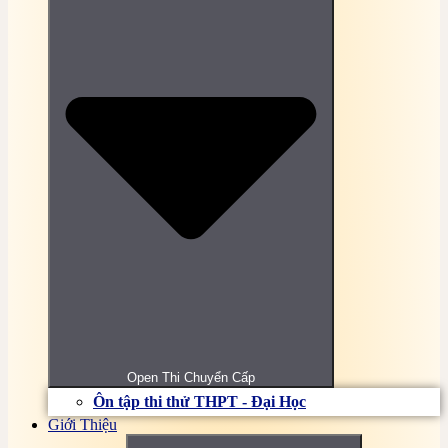
doanh
Bài tập, đề thi trắc nghiệm Hành vi tổ chức Online
Bài tập, đề thi trắc nghiệm Hệ điều hành Linux
Online
Bài tập, đề thi trắc nghiệm Hệ điều hành Windows
Online
Bài tập, đề thi trắc nghiệm Hóa lí dược Online
Bài tập, đề thi trắc nghiệm Hóa phân tích Online
Bài tập, đề thi trắc nghiệm Hóa sinh Online
Bài tập, đề thi trắc nghiệm Hóa đại cương Online
Bài tập, đề thi trắc nghiệm Huyết học – Truyền
máu Online
Bài tập, đề thi trắc nghiệm Kế toán công Online
Bài tập, đề thi trắc nghiệm Kế toán doanh nghiệp
Online
Bài tập, đề thi trắc nghiệm Kế toán hành chính sự
nghiệp
Bài tập, đề thi trắc nghiệm Kế toán máy Online
Bài tập, đề thi trắc nghiệm Kế toán quản trị Online
Bài tập, đề thi trắc nghiệm Kế toán quốc tế Online
Bài tập, đề thi trắc nghiệm Kế toán tài chính Online
Open Thi Chuyển Cấp
Bài tập, đề thi trắc nghiệm Kế toán thuế Online
Ôn tập thi thử THPT - Đại Học
Bài tập, đề thi trắc nghiệm Khoa học quản lý
Online
Giới Thiệu
Bài tập, đề thi trắc nghiệm Kiểm toán căn bản