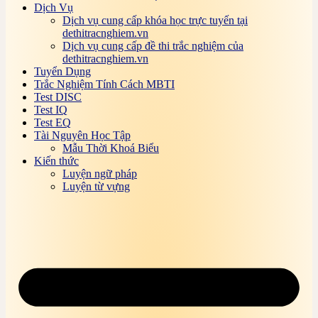
Bài tập, đề thi trắc nghiệm Luật tố tụng dân sự
Dịch Vụ
Online
Dịch vụ cung cấp khóa học trực tuyến tại
Bài tập, đề thi trắc nghiệm Luật đất đai Online
dethitracnghiem.vn
Bài tập, đề thi trắc nghiệm Luật đầu tư Online
Dịch vụ cung cấp đề thi trắc nghiệm của
Bài tập, đề thi trắc nghiệm Lý thuyết điều khiển tự
dethitracnghiem.vn
động
Tuyển Dụng
Bài tập, đề thi trắc nghiệm Mạng không dây Online
Trắc Nghiệm Tính Cách MBTI
Bài tập, đề thi trắc nghiệm Mạng máy tính Online
Test DISC
Bài tập, đề thi trắc nghiệm Marketing căn bản
Test IQ
Online
Test EQ
Bài tập, đề thi trắc nghiệm Miễn dịch học Online
Tài Nguyên Học Tập
Bài tập, đề thi trắc nghiệm Mô học đại cương
Mẫu Thời Khoá Biểu
Online
Kiến thức
Bài tập, đề thi trắc nghiệm Môi trường và con
Luyện ngữ pháp
người Online
Luyện từ vựng
Bài tập, đề thi trắc nghiệm Nghiệp vụ ngân hàng
Online
Bài tập, đề thi trắc nghiệm Nghiệp vụ ngoại thương
Online
Bài tập, đề thi trắc nghiệm Nguyên lý hệ điều hành
Online
Bài tập, đề thi trắc nghiệm Nguyên lý kế toán
Online
Bài tập, đề thi trắc nghiệm Nhi khoa Online
Bài tập, đề thi trắc nghiệm Nội khoa cơ sở Online