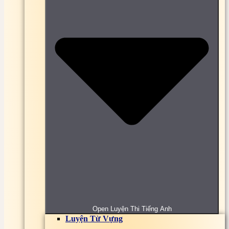
Online
Bài tập, đề thi trắc nghiệm Truyền số liệu Online
1000 + Bài tập, đề thi trắc nghiệm Tư tưởng Hồ Chí
Minh Online Có Đáp Án
Bài tập, đề thi Trắc Nghiệm Vật liệu cơ khí Online
Bài tập, đề thi trắc nghiệm Vật liệu kỹ thuật Online
Bài tập, đề thi trắc nghiệm Vật liệu điện Online
Bài tập, đề thi trắc nghiệm Vật lý đại cương Online
Bài tập, đề thi trắc nghiệm Vi sinh thực phẩm
Online
Bài tập, đề thi trắc nghiệm Vi sinh vật Online
Bài tập, đề thi trắc nghiệm Vi sinh đại cương Online
Bài tập, đề thi trắc nghiệm Vi xử lý Online
Bài tập, đề thi trắc nghiệm Xác suất thống kê
Online
Bài tập, đề thi trắc nghiệm Y học cổ truyền Online
Bài tập, đề thi trắc nghiệm Y sinh học di truyền
Online
Bài tập, đề thi trắc nghiệm Đại cương y học lao
động Online
Bài tập, đề thi trắc nghiệm Đại số tuyến tính Online
Bài tập, đề thi trắc nghiệm Đấu thầu Online
Bài tập, đề thi trắc nghiệm Địa lý du lịch Việt Nam
Open Luyện Thi Tiếng Anh
Online
Luyện Từ Vựng
Bài tập, đề thi trắc nghiệm Địa lý kinh tế Online