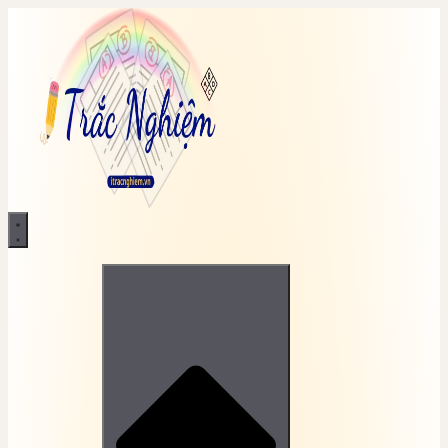
Chuyển
đến
nội
dung