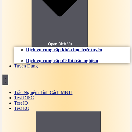
Bài tập, đề thi trắc nghiệm Nghiệp vụ ngân hàng
Online
Bài tập, đề thi trắc nghiệm Nghiệp vụ ngoại thương
Online
Bài tập, đề thi trắc nghiệm Nguyên lý hệ điều hành
Online
Bài tập, đề thi trắc nghiệm Nguyên lý kế toán
Online
Open Dịch Vụ
Bài tập, đề thi trắc nghiệm Nhi khoa Online
Dịch vụ cung cấp khóa học trực tuyến
Bài tập, đề thi trắc nghiệm Nội khoa cơ sở Online
Bài tập, đề thi trắc nghiệm Nội ngoại cơ sở Online
Dịch vụ cung cấp đề thi trắc nghiệm
Bài tập, đề thi trắc nghiệm Phân tích báo cáo tài
Tuyển Dụng
chính
Bài tập, đề thi trắc nghiệm Phân tích kinh doanh
Online
Bài tập, đề thi trắc nghiệm Pháp luật kinh tế Online
Bài tập, đề thi trắc nghiệm Pháp luật trong xây
Trắc Nghiệm Tính Cách MBTI
dựng
Test DISC
Bài tập, đề thi trắc nghiệm Pháp luật đại cương
Test IQ
Online có đáp án
Test EQ
Bài tập, đề thi trắc nghiệm Quan hệ công chúng
(PR)
Bài tập, đề thi trắc nghiệm Quản lý bán hàng
Online