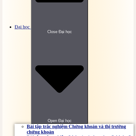
Đại học
Close Đại học
Open Đại học
Bài tập trắc nghiệm Chứng khoán và thị trường
chứng khoán