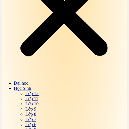
quốc tế
Bài tập, đề thi trắc nghiệm Quản trị logistics Online
Bài tập, đề thi trắc nghiệm Quản trị mạng Online
Bài tập, đề thi trắc nghiệm Quản trị marketing
Online
Bài tập, đề thi trắc nghiệm Quản trị nguồn nhân
lực
Bài tập, đề thi trắc nghiệm Quản trị sản xuất Online
Bài tập, đề thi trắc nghiệm Quản trị tài chính
Online
Bài tập, đề thi trắc nghiệm Quản trị thương mại
Online
Bài tập, đề thi trắc nghiệm Quản trị văn phòng
Online
Bài tập, đề thi trắc nghiệm Quản trị xuất nhập
khẩu Online
Đại học
Bài tập, đề thi trắc nghiệm Răng – Hàm – Mặt
Học Sinh
Online
Lớp 12
Bài tập, đề thi trắc nghiệm Sinh học đại cương
Lớp 11
Online
Lớp 10
Bài tập, đề thi trắc nghiệm Sinh lý học Online
Lớp 9
Bài tập, đề thi trắc nghiệm SPSS Online
Lớp 8
Bài tập, đề thi trắc nghiệm Tai – Mũi – Họng Online
Lớp 7
Bài tập, đề thi trắc nghiệm Tài chính công Online
Lớp 6
Bài tập, đề thi trắc nghiệm Tài chính doanh nghiệp