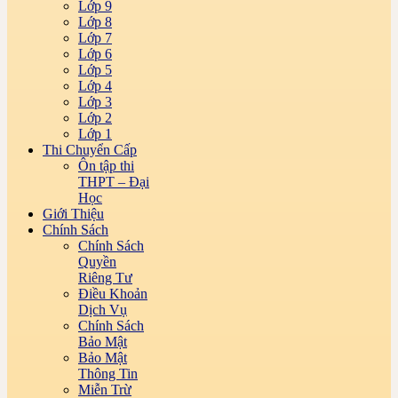
Lớp 9
Lớp 8
Lớp 7
Lớp 6
Lớp 5
Lớp 4
Lớp 3
Lớp 2
Lớp 1
Thi Chuyển Cấp
Ôn tập thi
THPT – Đại
Học
Giới Thiệu
Chính Sách
Chính Sách
Quyền
Riêng Tư
Điều Khoản
Dịch Vụ
Chính Sách
Bảo Mật
Bảo Mật
Thông Tin
Miễn Trừ