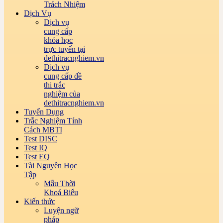
Trách Nhiệm
Dịch Vụ
Dịch vụ
cung cấp
khóa học
trực tuyến tại
dethitracnghiem.vn
Dịch vụ
cung cấp đề
thi trắc
nghiệm của
dethitracnghiem.vn
Tuyển Dụng
Trắc Nghiệm Tính
Cách MBTI
Test DISC
Test IQ
Test EQ
Tài Nguyên Học
Tập
Mẫu Thời
Khoá Biểu
Kiến thức
Luyện ngữ
pháp