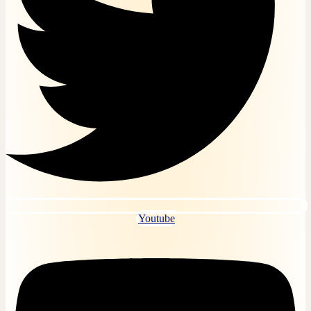
Bài tập, đề thi trắc nghiệm Huyết học – Truyền
máu Online
Bài tập, đề thi trắc nghiệm Kế toán công Online
Bài tập, đề thi trắc nghiệm Kế toán doanh nghiệp
Online
Bài tập, đề thi trắc nghiệm Kế toán hành chính sự
nghiệp
Bài tập, đề thi trắc nghiệm Kế toán máy Online
Bài tập, đề thi trắc nghiệm Kế toán quản trị Online
Bài tập, đề thi trắc nghiệm Kế toán quốc tế Online
Bài tập, đề thi trắc nghiệm Kế toán tài chính Online
Bài tập, đề thi trắc nghiệm Kế toán thuế Online
Bài tập, đề thi trắc nghiệm Khoa học quản lý
Online
Bài tập, đề thi trắc nghiệm Kiểm toán căn bản
Online
Bài tập, đề thi trắc nghiệm Kiến trúc máy tính
Online
Youtube
Bài tập, đề thi trắc nghiệm Kinh tế chính trị Online
Bài tập, đề thi trắc nghiệm Kinh tế học đại cương
Online
Bài tập, đề thi trắc nghiệm Kinh tế lượng Online
Bài tập, đề thi trắc nghiệm Kinh tế môi trường
Online
Bài tập, đề thi trắc nghiệm Kinh tế phát triển