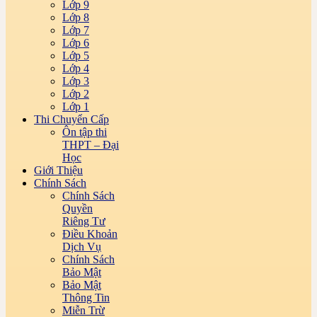
Lớp 9
Lớp 8
Lớp 7
Lớp 6
Lớp 5
Lớp 4
Lớp 3
Lớp 2
Lớp 1
Thi Chuyển Cấp
Ôn tập thi
THPT – Đại
Học
Giới Thiệu
Chính Sách
Chính Sách
Quyền
Riêng Tư
Điều Khoản
Dịch Vụ
Chính Sách
Bảo Mật
Bảo Mật
Thông Tin
Miễn Trừ