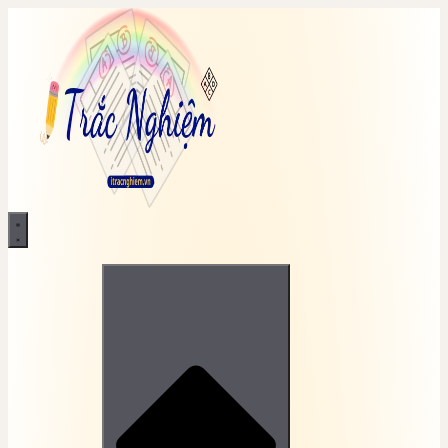
Chuyển
đến
nội
dung