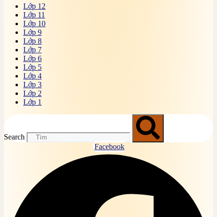
Lớp 12
Online
Lớp 11
Bài tập, đề thi trắc nghiệm Bệnh học truyền nhiễm
Lớp 10
Online
Lớp 9
Bài tập, đề thi trắc nghiệm Bệnh lý học Online
Lớp 8
Bài tập, đề thi trắc nghiệm Chi tiết máy Online
Lớp 7
Bài tập, đề thi trắc nghiệm Chủ nghĩa xã hội khoa
Lớp 6
học Online
Lớp 5
Bài tập, đề thi trắc nghiệm Chuẩn đoán hình ảnh
Lớp 4
Online
Lớp 3
Bài tập, đề thi trắc nghiệm Chứng chỉ hành nghề
Lớp 2
xây dựng
Lớp 1
Bài tập, đề thi trắc nghiệm Cơ học đất Online
Bài tập, đề thi trắc nghiệm Cơ sở văn hóa Việt Nam
Online
Bài tập, đề thi trắc nghiệm Công nghệ chế tạo máy
Search
Online
Facebook
Bài tập, đề thi trắc nghiệm Công nghệ hàn Online
Bài tập, đề thi trắc nghiệm Công nghệ phần mềm
Online
Bài tập, đề thi trắc nghiệm Công nghệ sản xuất
dược phẩm
Bài tập, đề thi trắc nghiệm Da liễu Online
Bài tập, đề thi trắc nghiệm Dẫn luận ngôn ngữ
Online
Bài tập, đề thi trắc nghiệm Dân số học Online