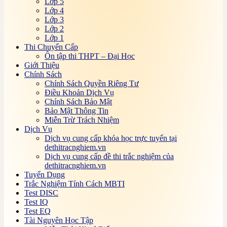
Lớp 5
Online
Lớp 4
Bài tập, đề thi trắc nghiệm Tài chính ngân hàng
Lớp 3
Online
Lớp 2
Bài tập, đề thi trắc Nghiệm Tài chính quốc tế
Lớp 1
Online
Thi Chuyển Cấp
Bài tập, đề thi trắc nghiệm Tài chính tiền tệ Online
Ôn tập thi THPT – Đại Học
Bài tập, đề thi trắc nghiệm Tâm lý học Online
Giới Thiệu
Bài tập, đề thi trắc nghiệm Tâm lý y đức Online
Chính Sách
Bài tập, đề thi trắc nghiệm Thanh toán quốc tế
Chính Sách Quyền Riêng Tư
Online
Điều Khoản Dịch Vụ
Bài tập, đề thi trắc nghiệm Thị trường tài chính
Chính Sách Bảo Mật
Online
Bảo Mật Thông Tin
Bài tập, đề thi trắc nghiệm Thiên văn học Online
Miễn Trừ Trách Nhiệm
Bài tập, đề thi trắc nghiệm Thiết kế cầu đường hầm
Dịch Vụ
giao thông
Dịch vụ cung cấp khóa học trực tuyến tại
Bài tập, đề thi trắc nghiệm Thủ tục hải quan Online
dethitracnghiem.vn
Bài tập, đề thi trắc nghiệm Thương mại quốc tế
Dịch vụ cung cấp đề thi trắc nghiệm của
Online
dethitracnghiem.vn
Bài tập, đề thi trắc nghiệm Thương mại điện tử
Tuyển Dụng
Online
Trắc Nghiệm Tính Cách MBTI
Bài tập, đề thi trắc nghiệm Thủy khí Online
Test DISC
Bài tập, đề thi trắc nghiệm Tín dụng ngân hàng
Test IQ
Online
Test EQ
Bài tập, đề thi trắc nghiệm Tin học nghề phổ thông
Tài Nguyên Học Tập
Online