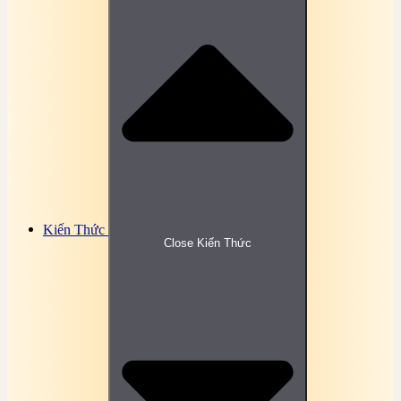
Bài tập, đề thi trắc Nghiệm Quản lý dự án đầu tư
Bài tập, đề thi trắc nghiệm Quản lý thuế Online
Bài tập, đề thi trắc nghiệm Quản trị chất lượng
Online
Bài tập, đề thi trắc nghiệm Quản trị chiến lược
Online
Bài tập, đề thi trắc nghiệm Quản trị cơ sở dữ liệu
Bài tập, đề thi trắc nghiệm Quản trị dịch vụ Online
Bài tập, đề thi trắc nghiệm Quản trị dự án Online
Bài tập, đề thi trắc nghiệm Quản trị học Online
Bài tập, đề thi trắc nghiệm Quản trị kinh doanh
quốc tế
Bài tập, đề thi trắc nghiệm Quản trị logistics Online
Bài tập, đề thi trắc nghiệm Quản trị mạng Online
Bài tập, đề thi trắc nghiệm Quản trị marketing
Kiến Thức
Online
Close Kiến Thức
Bài tập, đề thi trắc nghiệm Quản trị nguồn nhân
lực
Bài tập, đề thi trắc nghiệm Quản trị sản xuất Online
Bài tập, đề thi trắc nghiệm Quản trị tài chính
Online
Bài tập, đề thi trắc nghiệm Quản trị thương mại
Online
Bài tập, đề thi trắc nghiệm Quản trị văn phòng
Online