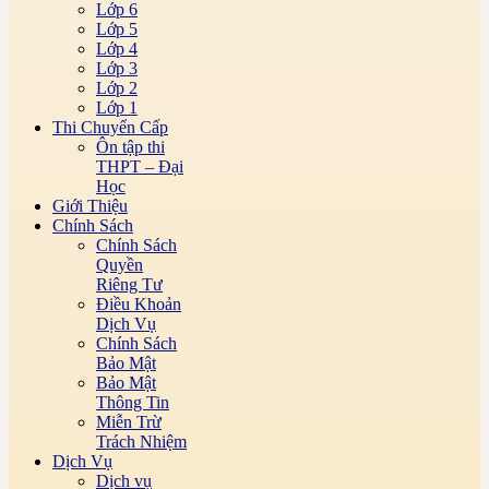
Lớp 6
Bài tập, đề thi trắc nghiệm Vi sinh đại cương Online
Lớp 5
Bài tập, đề thi trắc nghiệm Vi xử lý Online
Lớp 4
Bài tập, đề thi trắc nghiệm Xác suất thống kê
Lớp 3
Online
Lớp 2
Bài tập, đề thi trắc nghiệm Y học cổ truyền Online
Lớp 1
Bài tập, đề thi trắc nghiệm Y sinh học di truyền
Thi Chuyển Cấp
Online
Ôn tập thi
Bài tập, đề thi trắc nghiệm Đại cương y học lao
THPT – Đại
động Online
Học
Bài tập, đề thi trắc nghiệm Đại số tuyến tính Online
Giới Thiệu
Bài tập, đề thi trắc nghiệm Đấu thầu Online
Chính Sách
Bài tập, đề thi trắc nghiệm Địa lý du lịch Việt Nam
Chính Sách
Online
Quyền
Bài tập, đề thi trắc nghiệm Địa lý kinh tế Online
Riêng Tư
Bài tập, đề thi trắc nghiệm Điều dưỡng cơ bản
Điều Khoản
Bài tập, đề thi trắc nghiệm Định giá tài sản Online
Dịch Vụ
Bài tập, đề thi trắc nghiệm Đo lường điện và thiết bị
Chính Sách
đo Online
Bảo Mật
Quản trị nhân lực
Bảo Mật
Trắc nghiệm Kiến trúc máy tính
Thông Tin
Trắc nghiệm Kỹ thuật vi xử lý
Miễn Trừ
Trắc nghiệm Luật kinh doanh
Trách Nhiệm
Trắc nghiệm Luật kinh tế
Dịch Vụ
Trắc Nghiệm Nhập môn Internet và E-learning
Dịch vụ