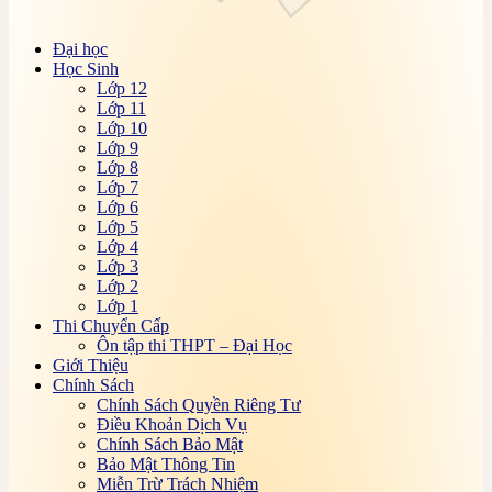
Bài tập, đề thi trắc nghiệm Lịch sử Đảng Online Có
đáp án
Bài tập, đề thi trắc nghiệm Linh kiện điện tử Online
Đại học
Bài tập, đề thi trắc nghiệm Logic học Online
Học Sinh
Bài tập, đề thi trắc nghiệm Luật an sinh xã hội
Lớp 12
Online
Lớp 11
Bài tập, đề thi trắc nghiệm Luật bảo hiểm Online
Lớp 10
Bài tập, đề thi trắc nghiệm Luật cạnh tranh Online
Lớp 9
Bài tập, đề thi trắc nghiệm Luật dân sự Online
Lớp 8
Bài tập, đề thi trắc nghiệm Luật doanh nghiệp
Lớp 7
Online
Lớp 6
Bài tập, đề thi trắc nghiệm Luật du lịch Online
Lớp 5
Bài tập, đề thi trắc nghiệm Luật giáo dục Online
Lớp 4
Bài tập, đề thi trắc nghiệm Luật hành chính Online
Lớp 3
Bài tập, đề thi trắc nghiệm Luật hiến pháp Online
Lớp 2
Bài tập, đề thi trắc nghiệm Luật hình sự Online
Lớp 1
Bài tập, đề thi trắc Nghiệm Luật hôn nhân và gia
Thi Chuyển Cấp
đình
Ôn tập thi THPT – Đại Học
Bài tập, đề thi trắc nghiệm Luật kinh doanh Online
Giới Thiệu
Bài tập, đề thi trắc nghiệm Luật kinh tế Online
Chính Sách
Bài tập, đề thi trắc nghiệm Luật lao động Online
Chính Sách Quyền Riêng Tư
Bài tập, đề thi trắc nghiệm Luật môi trường Online
Điều Khoản Dịch Vụ
Bài tập, đề thi trắc nghiệm Luật ngân hàng Online
Chính Sách Bảo Mật
Bài tập, đề thi trắc nghiệm Luật so sánh Online
Bảo Mật Thông Tin
Bài tập, đề thi trắc nghiệm Luật tài chính Online
Miễn Trừ Trách Nhiệm