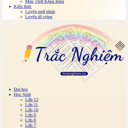
Mẫu Thời Khoá Biểu
Bài tập, đề thi trắc nghiệm Tin học đại cương
Kiến thức
Online
Luyện ngữ pháp
Bài tập, đề thi trắc nghiệm Tổ chức và quản lý y tế
Luyện từ vựng
Online
Bài tập, đề thi trắc nghiệm Toán cao cấp A1 Online
Bài tập, đề thi trắc nghiệm Toán cao cấp A2 Online
Bài tập, đề thi trắc nghiệm Toán cao cấp C1 Online
Bài tập, đề thi trắc nghiệm Toán cao cấp C2 Online
Bài tập, đề thi trắc nghiệm Toán kinh tế Online
Bài tập, đề thi trắc nghiệm Toán rời rạc Online
Bài tập, đề thi trắc nghiệm Toán tài chính Online
Bài tập, đề thi trắc nghiệm Tổng quát viễn thông
Online
Bài tập, đề thi trắc nghiệm Triết học Mác Lênin
Online
Bài tập, đề thi trắc nghiệm Truyền số liệu Online
1000 + Bài tập, đề thi trắc nghiệm Tư tưởng Hồ Chí
Đại học
Minh Online Có Đáp Án
Học Sinh
Bài tập, đề thi Trắc Nghiệm Vật liệu cơ khí Online
Lớp 12
Bài tập, đề thi trắc nghiệm Vật liệu kỹ thuật Online
Lớp 11
Bài tập, đề thi trắc nghiệm Vật liệu điện Online
Lớp 10
Bài tập, đề thi trắc nghiệm Vật lý đại cương Online
Lớp 9
Bài tập, đề thi trắc nghiệm Vi sinh thực phẩm
Lớp 8
Online
Lớp 7
Bài tập, đề thi trắc nghiệm Vi sinh vật Online