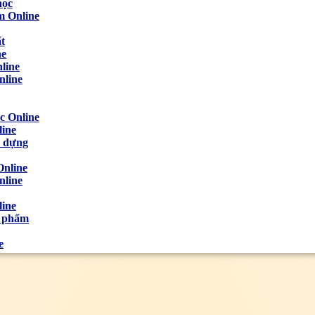
học
ẩm Online
ất
ne
line
nline
ọc Online
line
y dựng
Online
nline
line
c phẩm
e