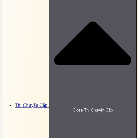
Bài tập, đề thi trắc nghiệm Giải phẫu bệnh Online
Bài tập, đề thi trắc nghiệm Giải phẫu đại cương Onli
Bài tập, đề thi trắc nghiệm Giáo dục học đại cương O
Bài tập, đề thi trắc nghiệm Giáo dục nghề nghiệp On
Bài tập, đề thi trắc nghiệm Giáo dục quốc phòng Onl
Bài tập, đề thi trắc nghiệm Giao tiếp trong kinh doa
Bài tập, đề thi trắc nghiệm Hành vi tổ chức Online
Bài tập, đề thi trắc nghiệm Hệ điều hành Linux Onli
Bài tập, đề thi trắc nghiệm Hệ điều hành Windows O
Bài tập, đề thi trắc nghiệm Hóa lí dược Online
Bài tập, đề thi trắc nghiệm Hóa phân tích Online
Bài tập, đề thi trắc nghiệm Hóa sinh Online
Bài tập, đề thi trắc nghiệm Hóa đại cương Online
Bài tập, đề thi trắc nghiệm Huyết học – Truyền máu 
Bài tập, đề thi trắc nghiệm Kế toán công Online
Bài tập, đề thi trắc nghiệm Kế toán doanh nghiệp On
Bài tập, đề thi trắc nghiệm Kế toán hành chính sự n
Bài tập, đề thi trắc nghiệm Kế toán máy Online
Bài tập, đề thi trắc nghiệm Kế toán quản trị Online
Thi Chuyển Cấp
Bài tập, đề thi trắc nghiệm Kế toán quốc tế Online
Close Thi Chuyển Cấp
Bài tập, đề thi trắc nghiệm Kế toán tài chính Online
Bài tập, đề thi trắc nghiệm Kế toán thuế Online
Bài tập, đề thi trắc nghiệm Khoa học quản lý Online
Bài tập, đề thi trắc nghiệm Kiểm toán căn bản Onlin
Bài tập, đề thi trắc nghiệm Kiến trúc máy tính Onlin