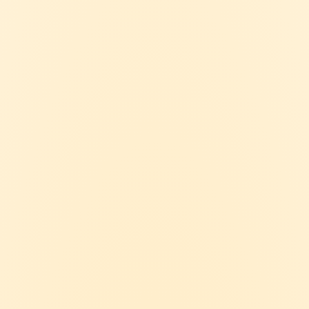
ne
nline
line
ine
nh
ne
nline
Online
line
ghiệp
e
e