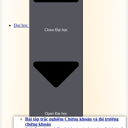
Đại học
Close Đại học
Open Đại học
Bài tập trắc nghiệm Chứng khoán và thị trường
chứng khoán