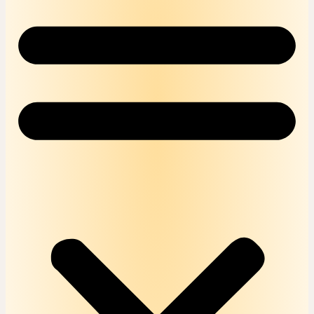
Bài tập, đề thi trắc nghiệm Nội ngoại cơ sở Online
Bài tập, đề thi trắc nghiệm Phân tích báo cáo tài
chính
Bài tập, đề thi trắc nghiệm Phân tích kinh doanh
Online
Bài tập, đề thi trắc nghiệm Pháp luật kinh tế Online
Bài tập, đề thi trắc nghiệm Pháp luật trong xây
dựng
Bài tập, đề thi trắc nghiệm Pháp luật đại cương
Online có đáp án
Bài tập, đề thi trắc nghiệm Quan hệ công chúng
(PR)
Bài tập, đề thi trắc nghiệm Quản lý bán hàng
Online
Bài tập, đề thi trắc Nghiệm Quản lý dự án đầu tư
Bài tập, đề thi trắc nghiệm Quản lý thuế Online
Bài tập, đề thi trắc nghiệm Quản trị chất lượng
Online
Bài tập, đề thi trắc nghiệm Quản trị chiến lược
Online
Bài tập, đề thi trắc nghiệm Quản trị cơ sở dữ liệu
Bài tập, đề thi trắc nghiệm Quản trị dịch vụ Online
Bài tập, đề thi trắc nghiệm Quản trị dự án Online
Bài tập, đề thi trắc nghiệm Quản trị học Online
Bài tập, đề thi trắc nghiệm Quản trị kinh doanh