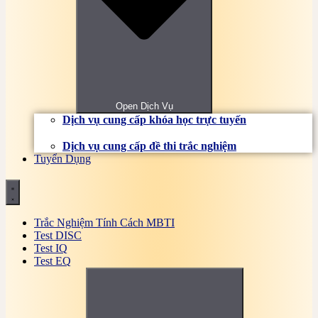
Bài tập, đề thi trắc nghiệm Nghiệp vụ ngân hàng
Online
Bài tập, đề thi trắc nghiệm Nghiệp vụ ngoại thương
Online
Bài tập, đề thi trắc nghiệm Nguyên lý hệ điều hành
Online
Bài tập, đề thi trắc nghiệm Nguyên lý kế toán
Online
Open Dịch Vụ
Bài tập, đề thi trắc nghiệm Nhi khoa Online
Dịch vụ cung cấp khóa học trực tuyến
Bài tập, đề thi trắc nghiệm Nội khoa cơ sở Online
Bài tập, đề thi trắc nghiệm Nội ngoại cơ sở Online
Dịch vụ cung cấp đề thi trắc nghiệm
Bài tập, đề thi trắc nghiệm Phân tích báo cáo tài
Tuyển Dụng
chính
Bài tập, đề thi trắc nghiệm Phân tích kinh doanh
Online
Bài tập, đề thi trắc nghiệm Pháp luật kinh tế Online
Bài tập, đề thi trắc nghiệm Pháp luật trong xây
Trắc Nghiệm Tính Cách MBTI
dựng
Test DISC
Bài tập, đề thi trắc nghiệm Pháp luật đại cương
Test IQ
Online có đáp án
Test EQ
Bài tập, đề thi trắc nghiệm Quan hệ công chúng
(PR)
Bài tập, đề thi trắc nghiệm Quản lý bán hàng
Online