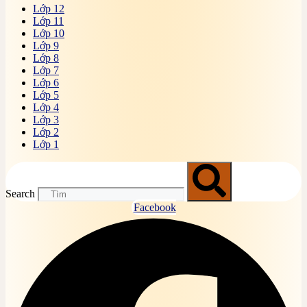
Lớp 12
Online
Lớp 11
Bài tập, đề thi trắc nghiệm Bệnh học truyền nhiễm
Lớp 10
Online
Lớp 9
Bài tập, đề thi trắc nghiệm Bệnh lý học Online
Lớp 8
Bài tập, đề thi trắc nghiệm Chi tiết máy Online
Lớp 7
Bài tập, đề thi trắc nghiệm Chủ nghĩa xã hội khoa
Lớp 6
học Online
Lớp 5
Bài tập, đề thi trắc nghiệm Chuẩn đoán hình ảnh
Lớp 4
Online
Lớp 3
Bài tập, đề thi trắc nghiệm Chứng chỉ hành nghề
Lớp 2
xây dựng
Lớp 1
Bài tập, đề thi trắc nghiệm Cơ học đất Online
Bài tập, đề thi trắc nghiệm Cơ sở văn hóa Việt Nam
Online
Bài tập, đề thi trắc nghiệm Công nghệ chế tạo máy
Search
Online
Facebook
Bài tập, đề thi trắc nghiệm Công nghệ hàn Online
Bài tập, đề thi trắc nghiệm Công nghệ phần mềm
Online
Bài tập, đề thi trắc nghiệm Công nghệ sản xuất
dược phẩm
Bài tập, đề thi trắc nghiệm Da liễu Online
Bài tập, đề thi trắc nghiệm Dẫn luận ngôn ngữ
Online
Bài tập, đề thi trắc nghiệm Dân số học Online