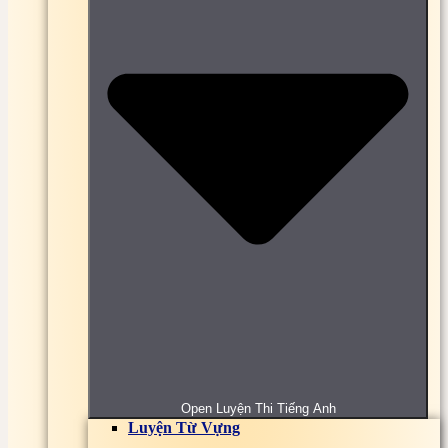
Online
Bài tập, đề thi trắc nghiệm Truyền số liệu Online
1000 + Bài tập, đề thi trắc nghiệm Tư tưởng Hồ Chí
Minh Online Có Đáp Án
Bài tập, đề thi Trắc Nghiệm Vật liệu cơ khí Online
Bài tập, đề thi trắc nghiệm Vật liệu kỹ thuật Online
Bài tập, đề thi trắc nghiệm Vật liệu điện Online
Bài tập, đề thi trắc nghiệm Vật lý đại cương Online
Bài tập, đề thi trắc nghiệm Vi sinh thực phẩm
Online
Bài tập, đề thi trắc nghiệm Vi sinh vật Online
Bài tập, đề thi trắc nghiệm Vi sinh đại cương Online
Bài tập, đề thi trắc nghiệm Vi xử lý Online
Bài tập, đề thi trắc nghiệm Xác suất thống kê
Online
Bài tập, đề thi trắc nghiệm Y học cổ truyền Online
Bài tập, đề thi trắc nghiệm Y sinh học di truyền
Online
Bài tập, đề thi trắc nghiệm Đại cương y học lao
động Online
Bài tập, đề thi trắc nghiệm Đại số tuyến tính Online
Bài tập, đề thi trắc nghiệm Đấu thầu Online
Bài tập, đề thi trắc nghiệm Địa lý du lịch Việt Nam
Open Luyện Thi Tiếng Anh
Online
Luyện Từ Vựng
Bài tập, đề thi trắc nghiệm Địa lý kinh tế Online