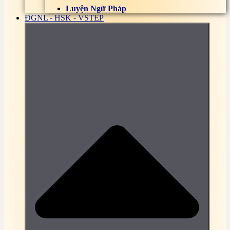
Bài tập, đề thi trắc nghiệm Điều dưỡng cơ bản
Luyện Ngữ Pháp
Bài tập, đề thi trắc nghiệm Định giá tài sản Online
ĐGNL - HSK - VSTEP
Bài tập, đề thi trắc nghiệm Đo lường điện và thiết bị
đo Online
Quản trị nhân lực
Trắc nghiệm Kiến trúc máy tính
Trắc nghiệm Kỹ thuật vi xử lý
Trắc nghiệm Luật kinh doanh
Trắc nghiệm Luật kinh tế
Trắc Nghiệm Nhập môn Internet và E-learning
Trắc Nghiệm Quản Trị mạng
Trắc nghiệm Quản trị nhân lực
Trắc nghiệm quảng quý nguồn lực
Trắc Nghiệm Tâm lý học lứa tuổi và tâm lý học sư
phạm
Trắc nghiệm Tin học nghề phổ thông
Trắc Nghiệm Đường lối cách mạng của Đảng Cộng
sản Việt Nam