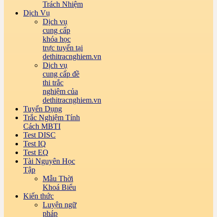
Trách Nhiệm
Dịch Vụ
Dịch vụ
cung cấp
khóa học
trực tuyến tại
dethitracnghiem.vn
Dịch vụ
cung cấp đề
thi trắc
nghiệm của
dethitracnghiem.vn
Tuyển Dụng
Trắc Nghiệm Tính
Cách MBTI
Test DISC
Test IQ
Test EQ
Tài Nguyên Học
Tập
Mẫu Thời
Khoá Biểu
Kiến thức
Luyện ngữ
pháp