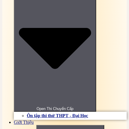
doanh
Bài tập, đề thi trắc nghiệm Hành vi tổ chức Online
Bài tập, đề thi trắc nghiệm Hệ điều hành Linux
Online
Bài tập, đề thi trắc nghiệm Hệ điều hành Windows
Online
Bài tập, đề thi trắc nghiệm Hóa lí dược Online
Bài tập, đề thi trắc nghiệm Hóa phân tích Online
Bài tập, đề thi trắc nghiệm Hóa sinh Online
Bài tập, đề thi trắc nghiệm Hóa đại cương Online
Bài tập, đề thi trắc nghiệm Huyết học – Truyền
máu Online
Bài tập, đề thi trắc nghiệm Kế toán công Online
Bài tập, đề thi trắc nghiệm Kế toán doanh nghiệp
Online
Bài tập, đề thi trắc nghiệm Kế toán hành chính sự
nghiệp
Bài tập, đề thi trắc nghiệm Kế toán máy Online
Bài tập, đề thi trắc nghiệm Kế toán quản trị Online
Bài tập, đề thi trắc nghiệm Kế toán quốc tế Online
Bài tập, đề thi trắc nghiệm Kế toán tài chính Online
Open Thi Chuyển Cấp
Bài tập, đề thi trắc nghiệm Kế toán thuế Online
Ôn tập thi thử THPT - Đại Học
Bài tập, đề thi trắc nghiệm Khoa học quản lý
Online
Giới Thiệu
Bài tập, đề thi trắc nghiệm Kiểm toán căn bản