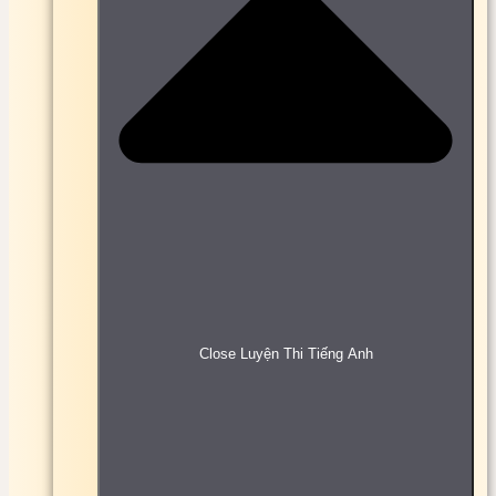
giao thông
Bài tập, đề thi trắc nghiệm Thủ tục hải quan Online
Bài tập, đề thi trắc nghiệm Thương mại quốc tế
Online
Bài tập, đề thi trắc nghiệm Thương mại điện tử
Online
Bài tập, đề thi trắc nghiệm Thủy khí Online
Bài tập, đề thi trắc nghiệm Tín dụng ngân hàng
Online
Bài tập, đề thi trắc nghiệm Tin học nghề phổ thông
Online
Bài tập, đề thi trắc nghiệm Tin học đại cương
Online
Bài tập, đề thi trắc nghiệm Tổ chức và quản lý y tế
Online
Bài tập, đề thi trắc nghiệm Toán cao cấp A1 Online
Bài tập, đề thi trắc nghiệm Toán cao cấp A2 Online
Bài tập, đề thi trắc nghiệm Toán cao cấp C1 Online
Close Luyện Thi Tiếng Anh
Bài tập, đề thi trắc nghiệm Toán cao cấp C2 Online
Bài tập, đề thi trắc nghiệm Toán kinh tế Online
Bài tập, đề thi trắc nghiệm Toán rời rạc Online
Bài tập, đề thi trắc nghiệm Toán tài chính Online
Bài tập, đề thi trắc nghiệm Tổng quát viễn thông
Online
Bài tập, đề thi trắc nghiệm Triết học Mác Lênin