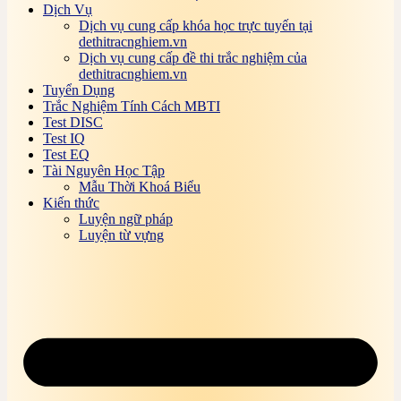
Bài tập, đề thi trắc nghiệm Luật tố tụng dân sự
Dịch Vụ
Online
Dịch vụ cung cấp khóa học trực tuyến tại
Bài tập, đề thi trắc nghiệm Luật đất đai Online
dethitracnghiem.vn
Bài tập, đề thi trắc nghiệm Luật đầu tư Online
Dịch vụ cung cấp đề thi trắc nghiệm của
Bài tập, đề thi trắc nghiệm Lý thuyết điều khiển tự
dethitracnghiem.vn
động
Tuyển Dụng
Bài tập, đề thi trắc nghiệm Mạng không dây Online
Trắc Nghiệm Tính Cách MBTI
Bài tập, đề thi trắc nghiệm Mạng máy tính Online
Test DISC
Bài tập, đề thi trắc nghiệm Marketing căn bản
Test IQ
Online
Test EQ
Bài tập, đề thi trắc nghiệm Miễn dịch học Online
Tài Nguyên Học Tập
Bài tập, đề thi trắc nghiệm Mô học đại cương
Mẫu Thời Khoá Biểu
Online
Kiến thức
Bài tập, đề thi trắc nghiệm Môi trường và con
Luyện ngữ pháp
người Online
Luyện từ vựng
Bài tập, đề thi trắc nghiệm Nghiệp vụ ngân hàng
Online
Bài tập, đề thi trắc nghiệm Nghiệp vụ ngoại thương
Online
Bài tập, đề thi trắc nghiệm Nguyên lý hệ điều hành
Online
Bài tập, đề thi trắc nghiệm Nguyên lý kế toán
Online
Bài tập, đề thi trắc nghiệm Nhi khoa Online
Bài tập, đề thi trắc nghiệm Nội khoa cơ sở Online