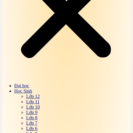
quốc tế
Bài tập, đề thi trắc nghiệm Quản trị logistics Online
Bài tập, đề thi trắc nghiệm Quản trị mạng Online
Bài tập, đề thi trắc nghiệm Quản trị marketing
Online
Bài tập, đề thi trắc nghiệm Quản trị nguồn nhân
lực
Bài tập, đề thi trắc nghiệm Quản trị sản xuất Online
Bài tập, đề thi trắc nghiệm Quản trị tài chính
Online
Bài tập, đề thi trắc nghiệm Quản trị thương mại
Online
Bài tập, đề thi trắc nghiệm Quản trị văn phòng
Online
Bài tập, đề thi trắc nghiệm Quản trị xuất nhập
khẩu Online
Đại học
Bài tập, đề thi trắc nghiệm Răng – Hàm – Mặt
Học Sinh
Online
Lớp 12
Bài tập, đề thi trắc nghiệm Sinh học đại cương
Lớp 11
Online
Lớp 10
Bài tập, đề thi trắc nghiệm Sinh lý học Online
Lớp 9
Bài tập, đề thi trắc nghiệm SPSS Online
Lớp 8
Bài tập, đề thi trắc nghiệm Tai – Mũi – Họng Online
Lớp 7
Bài tập, đề thi trắc nghiệm Tài chính công Online
Lớp 6
Bài tập, đề thi trắc nghiệm Tài chính doanh nghiệp