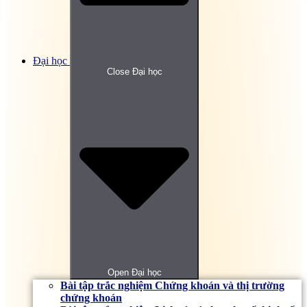
Đại học
Close Đại học
Open Đại học
Bài tập trắc nghiệm Chứng khoán và thị trường
chứng khoán