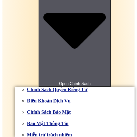
Online
Bài tập, đề thi trắc nghiệm Kỹ thuật nhiệt Online
Bài tập, đề thi trắc nghiệm Kỹ thuật thực phẩm
Online
Bài tập, đề thi trắc nghiệm Kỹ thuật điện Online
Bài tập, đề thi trắc nghiệm Lập trình Java Online
Bài tập, đề thi trắc nghiệm Lịch sử kinh tế quốc
dân
Bài tập, đề thi trắc nghiệm Lịch sử văn minh thế
giới
Bài tập, đề thi trắc nghiệm Lịch sử Đảng Online Có
đáp án
Bài tập, đề thi trắc nghiệm Linh kiện điện tử Online
Bài tập, đề thi trắc nghiệm Logic học Online
Bài tập, đề thi trắc nghiệm Luật an sinh xã hội
Open Chính Sách
Online
Chính Sách Quyền Riêng Tư
Bài tập, đề thi trắc nghiệm Luật bảo hiểm Online
Bài tập, đề thi trắc nghiệm Luật cạnh tranh Online
Điều Khoản Dịch Vụ
Bài tập, đề thi trắc nghiệm Luật dân sự Online
Bài tập, đề thi trắc nghiệm Luật doanh nghiệp
Chính Sách Bảo Mật
Online
Bài tập, đề thi trắc nghiệm Luật du lịch Online
Bảo Mật Thông Tin
Bài tập, đề thi trắc nghiệm Luật giáo dục Online
Bài tập, đề thi trắc nghiệm Luật hành chính Online
Miễn trừ trách nhiệm
Bài tập, đề thi trắc nghiệm Luật hiến pháp Online