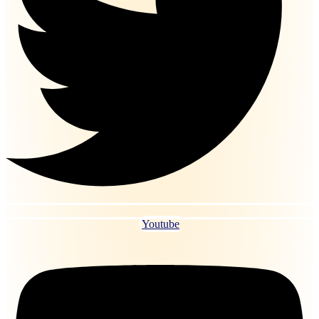
Bài tập, đề thi trắc nghiệm Huyết học – Truyền
máu Online
Bài tập, đề thi trắc nghiệm Kế toán công Online
Bài tập, đề thi trắc nghiệm Kế toán doanh nghiệp
Online
Bài tập, đề thi trắc nghiệm Kế toán hành chính sự
nghiệp
Bài tập, đề thi trắc nghiệm Kế toán máy Online
Bài tập, đề thi trắc nghiệm Kế toán quản trị Online
Bài tập, đề thi trắc nghiệm Kế toán quốc tế Online
Bài tập, đề thi trắc nghiệm Kế toán tài chính Online
Bài tập, đề thi trắc nghiệm Kế toán thuế Online
Bài tập, đề thi trắc nghiệm Khoa học quản lý
Online
Bài tập, đề thi trắc nghiệm Kiểm toán căn bản
Online
Bài tập, đề thi trắc nghiệm Kiến trúc máy tính
Online
Youtube
Bài tập, đề thi trắc nghiệm Kinh tế chính trị Online
Bài tập, đề thi trắc nghiệm Kinh tế học đại cương
Online
Bài tập, đề thi trắc nghiệm Kinh tế lượng Online
Bài tập, đề thi trắc nghiệm Kinh tế môi trường
Online
Bài tập, đề thi trắc nghiệm Kinh tế phát triển