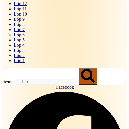
Lớp 12
Online
Lớp 11
Bài tập, đề thi trắc nghiệm Bệnh học truyền nhiễm
Lớp 10
Online
Lớp 9
Bài tập, đề thi trắc nghiệm Bệnh lý học Online
Lớp 8
Bài tập, đề thi trắc nghiệm Chi tiết máy Online
Lớp 7
Bài tập, đề thi trắc nghiệm Chủ nghĩa xã hội khoa
Lớp 6
học Online
Lớp 5
Bài tập, đề thi trắc nghiệm Chuẩn đoán hình ảnh
Lớp 4
Online
Lớp 3
Bài tập, đề thi trắc nghiệm Chứng chỉ hành nghề
Lớp 2
xây dựng
Lớp 1
Bài tập, đề thi trắc nghiệm Cơ học đất Online
Bài tập, đề thi trắc nghiệm Cơ sở văn hóa Việt Nam
Online
Bài tập, đề thi trắc nghiệm Công nghệ chế tạo máy
Search
Online
Facebook
Bài tập, đề thi trắc nghiệm Công nghệ hàn Online
Bài tập, đề thi trắc nghiệm Công nghệ phần mềm
Online
Bài tập, đề thi trắc nghiệm Công nghệ sản xuất
dược phẩm
Bài tập, đề thi trắc nghiệm Da liễu Online
Bài tập, đề thi trắc nghiệm Dẫn luận ngôn ngữ
Online
Bài tập, đề thi trắc nghiệm Dân số học Online