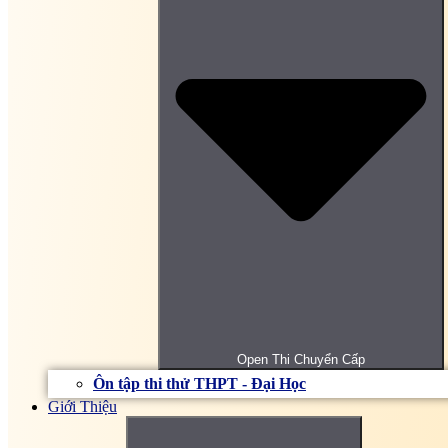
Bài tập, đề thi trắc nghiệm Kinh tế chính trị Online
Bài tập, đề thi trắc nghiệm Kinh tế học đại cương On
Bài tập, đề thi trắc nghiệm Kinh tế lượng Online
Bài tập, đề thi trắc nghiệm Kinh tế môi trường Onlin
Bài tập, đề thi trắc nghiệm Kinh tế phát triển Online
Bài tập, đề thi trắc nghiệm Kinh tế quốc tế Online
Bài tập, đề thi trắc nghiệm Kinh tế vi mô Online
Bài tập, đề thi trắc nghiệm Kinh tế vĩ mô Online
Bài tập, đề thi trắc nghiệm Kỹ năng lãnh đạo Online
Bài tập, đề thi trắc nghiệm Ký sinh trùng Online
Bài tập, đề thi trắc nghiệm Kỹ thuật an toàn lao độn
Bài tập, đề thi trắc nghiệm Kỹ thuật cảm biến Online
Bài tập, đề thi trắc nghiệm Kỹ thuật lạnh Online
Bài tập, đề thi trắc nghiệm Kỹ thuật mạch điện tử On
Bài tập, đề thi trắc nghiệm Kỹ thuật môi trường Onl
Bài tập, đề thi trắc nghiệm Kỹ thuật nhiệt Online
Bài tập, đề thi trắc nghiệm Kỹ thuật thực phẩm Onli
Bài tập, đề thi trắc nghiệm Kỹ thuật điện Online
Bài tập, đề thi trắc nghiệm Lập trình Java Online
Bài tập, đề thi trắc nghiệm Lịch sử kinh tế quốc dân
Open Thi Chuyển Cấp
Bài tập, đề thi trắc nghiệm Lịch sử văn minh thế giới
Ôn tập thi thử THPT - Đại Học
Bài tập, đề thi trắc nghiệm Lịch sử Đảng Online Có 
Bài tập, đề thi trắc nghiệm Linh kiện điện tử Online
Giới Thiệu
Bài tập, đề thi trắc nghiệm Logic học Online
Bài tập, đề thi trắc nghiệm Luật an sinh xã hội Onlin