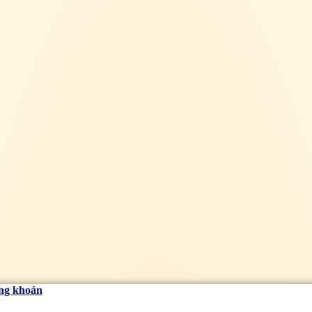
ứng khoán