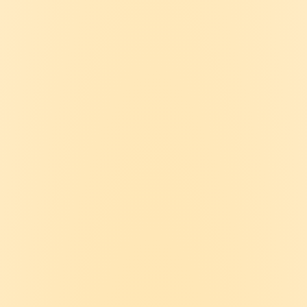
e
ine
ne
 Online
e
e
Online
ine
e
ne
giao thông