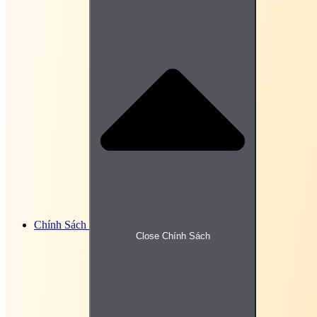
Bài tập, đề thi trắc nghiệm Luật bảo hiểm Online
Bài tập, đề thi trắc nghiệm Luật cạnh tranh Online
Bài tập, đề thi trắc nghiệm Luật dân sự Online
Bài tập, đề thi trắc nghiệm Luật doanh nghiệp Onlin
Bài tập, đề thi trắc nghiệm Luật du lịch Online
Bài tập, đề thi trắc nghiệm Luật giáo dục Online
Bài tập, đề thi trắc nghiệm Luật hành chính Online
Bài tập, đề thi trắc nghiệm Luật hiến pháp Online
Bài tập, đề thi trắc nghiệm Luật hình sự Online
Bài tập, đề thi trắc Nghiệm Luật hôn nhân và gia đì
Bài tập, đề thi trắc nghiệm Luật kinh doanh Online
Bài tập, đề thi trắc nghiệm Luật kinh tế Online
Bài tập, đề thi trắc nghiệm Luật lao động Online
Bài tập, đề thi trắc nghiệm Luật môi trường Online
Bài tập, đề thi trắc nghiệm Luật ngân hàng Online
Bài tập, đề thi trắc nghiệm Luật so sánh Online
Bài tập, đề thi trắc nghiệm Luật tài chính Online
Bài tập, đề thi trắc nghiệm Luật tố tụng dân sự Onli
Chính Sách
Bài tập, đề thi trắc nghiệm Luật đất đai Online
Close Chính Sách
Bài tập, đề thi trắc nghiệm Luật đầu tư Online
Bài tập, đề thi trắc nghiệm Lý thuyết điều khiển tự 
Bài tập, đề thi trắc nghiệm Mạng không dây Online
Bài tập, đề thi trắc nghiệm Mạng máy tính Online
Bài tập, đề thi trắc nghiệm Marketing căn bản Onlin
Bài tập, đề thi trắc nghiệm Miễn dịch học Online