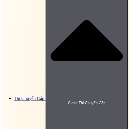
Bài tập, đề thi trắc nghiệm Giải phẫu bệnh Online
Bài tập, đề thi trắc nghiệm Giải phẫu đại cương Onli
Bài tập, đề thi trắc nghiệm Giáo dục học đại cương O
Bài tập, đề thi trắc nghiệm Giáo dục nghề nghiệp On
Bài tập, đề thi trắc nghiệm Giáo dục quốc phòng Onl
Bài tập, đề thi trắc nghiệm Giao tiếp trong kinh doa
Bài tập, đề thi trắc nghiệm Hành vi tổ chức Online
Bài tập, đề thi trắc nghiệm Hệ điều hành Linux Onli
Bài tập, đề thi trắc nghiệm Hệ điều hành Windows O
Bài tập, đề thi trắc nghiệm Hóa lí dược Online
Bài tập, đề thi trắc nghiệm Hóa phân tích Online
Bài tập, đề thi trắc nghiệm Hóa sinh Online
Bài tập, đề thi trắc nghiệm Hóa đại cương Online
Bài tập, đề thi trắc nghiệm Huyết học – Truyền máu 
Bài tập, đề thi trắc nghiệm Kế toán công Online
Bài tập, đề thi trắc nghiệm Kế toán doanh nghiệp On
Bài tập, đề thi trắc nghiệm Kế toán hành chính sự n
Bài tập, đề thi trắc nghiệm Kế toán máy Online
Bài tập, đề thi trắc nghiệm Kế toán quản trị Online
Thi Chuyển Cấp
Bài tập, đề thi trắc nghiệm Kế toán quốc tế Online
Close Thi Chuyển Cấp
Bài tập, đề thi trắc nghiệm Kế toán tài chính Online
Bài tập, đề thi trắc nghiệm Kế toán thuế Online
Bài tập, đề thi trắc nghiệm Khoa học quản lý Online
Bài tập, đề thi trắc nghiệm Kiểm toán căn bản Onlin
Bài tập, đề thi trắc nghiệm Kiến trúc máy tính Onlin