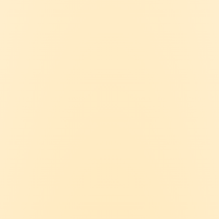
e
nh
ne
động
e