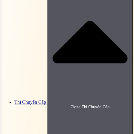
Bài tập, đề thi trắc nghiệm Giải phẫu bệnh Online
Bài tập, đề thi trắc nghiệm Giải phẫu đại cương Onli
Bài tập, đề thi trắc nghiệm Giáo dục học đại cương O
Bài tập, đề thi trắc nghiệm Giáo dục nghề nghiệp On
Bài tập, đề thi trắc nghiệm Giáo dục quốc phòng Onl
Bài tập, đề thi trắc nghiệm Giao tiếp trong kinh doa
Bài tập, đề thi trắc nghiệm Hành vi tổ chức Online
Bài tập, đề thi trắc nghiệm Hệ điều hành Linux Onli
Bài tập, đề thi trắc nghiệm Hệ điều hành Windows O
Bài tập, đề thi trắc nghiệm Hóa lí dược Online
Bài tập, đề thi trắc nghiệm Hóa phân tích Online
Bài tập, đề thi trắc nghiệm Hóa sinh Online
Bài tập, đề thi trắc nghiệm Hóa đại cương Online
Bài tập, đề thi trắc nghiệm Huyết học – Truyền máu 
Bài tập, đề thi trắc nghiệm Kế toán công Online
Bài tập, đề thi trắc nghiệm Kế toán doanh nghiệp On
Bài tập, đề thi trắc nghiệm Kế toán hành chính sự n
Bài tập, đề thi trắc nghiệm Kế toán máy Online
Bài tập, đề thi trắc nghiệm Kế toán quản trị Online
Thi Chuyển Cấp
Bài tập, đề thi trắc nghiệm Kế toán quốc tế Online
Close Thi Chuyển Cấp
Bài tập, đề thi trắc nghiệm Kế toán tài chính Online
Bài tập, đề thi trắc nghiệm Kế toán thuế Online
Bài tập, đề thi trắc nghiệm Khoa học quản lý Online
Bài tập, đề thi trắc nghiệm Kiểm toán căn bản Onlin
Bài tập, đề thi trắc nghiệm Kiến trúc máy tính Onlin