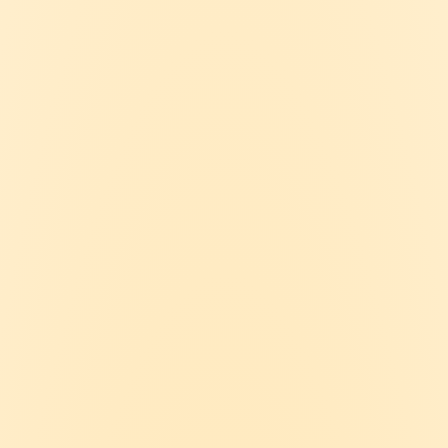
e
nh
ne
động
e