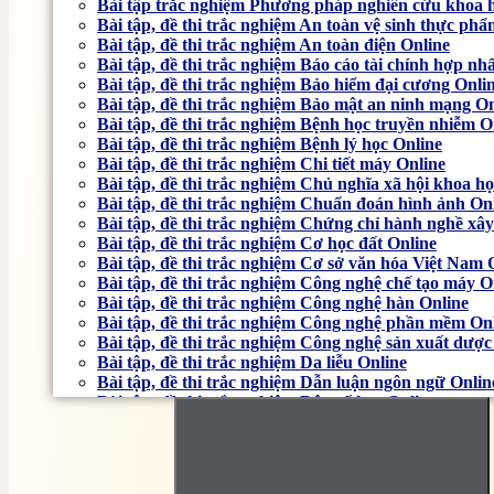
Bài tập trắc nghiệm Phương pháp nghiên cứu khoa 
Bài tập, đề thi trắc nghiệm An toàn vệ sinh thực ph
Bài tập, đề thi trắc nghiệm An toàn điện Online
Bài tập, đề thi trắc nghiệm Báo cáo tài chính hợp nh
Bài tập, đề thi trắc nghiệm Bảo hiểm đại cương Onli
Bài tập, đề thi trắc nghiệm Bảo mật an ninh mạng On
Bài tập, đề thi trắc nghiệm Bệnh học truyền nhiễm O
Bài tập, đề thi trắc nghiệm Bệnh lý học Online
Bài tập, đề thi trắc nghiệm Chi tiết máy Online
Bài tập, đề thi trắc nghiệm Chủ nghĩa xã hội khoa h
Bài tập, đề thi trắc nghiệm Chuẩn đoán hình ảnh On
Bài tập, đề thi trắc nghiệm Chứng chỉ hành nghề xâ
Bài tập, đề thi trắc nghiệm Cơ học đất Online
Bài tập, đề thi trắc nghiệm Cơ sở văn hóa Việt Nam 
Bài tập, đề thi trắc nghiệm Công nghệ chế tạo máy O
Bài tập, đề thi trắc nghiệm Công nghệ hàn Online
Bài tập, đề thi trắc nghiệm Công nghệ phần mềm On
Bài tập, đề thi trắc nghiệm Công nghệ sản xuất dượ
Bài tập, đề thi trắc nghiệm Da liễu Online
Bài tập, đề thi trắc nghiệm Dẫn luận ngôn ngữ Onlin
Bài tập, đề thi trắc nghiệm Dân số học Online
Bài tập, đề thi trắc nghiệm Dịch tễ học Online
Bài tập, đề thi trắc nghiệm Dinh dưỡng học Online
Bài tập, đề thi trắc nghiệm Dược lý Online
Bài tập, đề thi trắc nghiệm Gây mê hồi sức Online