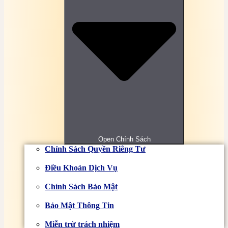
Online
Bài tập, đề thi trắc nghiệm Kỹ thuật nhiệt Online
Bài tập, đề thi trắc nghiệm Kỹ thuật thực phẩm
Online
Bài tập, đề thi trắc nghiệm Kỹ thuật điện Online
Bài tập, đề thi trắc nghiệm Lập trình Java Online
Bài tập, đề thi trắc nghiệm Lịch sử kinh tế quốc
dân
Bài tập, đề thi trắc nghiệm Lịch sử văn minh thế
giới
Bài tập, đề thi trắc nghiệm Lịch sử Đảng Online Có
đáp án
Bài tập, đề thi trắc nghiệm Linh kiện điện tử Online
Bài tập, đề thi trắc nghiệm Logic học Online
Bài tập, đề thi trắc nghiệm Luật an sinh xã hội
Open Chính Sách
Online
Chính Sách Quyền Riêng Tư
Bài tập, đề thi trắc nghiệm Luật bảo hiểm Online
Bài tập, đề thi trắc nghiệm Luật cạnh tranh Online
Điều Khoản Dịch Vụ
Bài tập, đề thi trắc nghiệm Luật dân sự Online
Bài tập, đề thi trắc nghiệm Luật doanh nghiệp
Chính Sách Bảo Mật
Online
Bài tập, đề thi trắc nghiệm Luật du lịch Online
Bảo Mật Thông Tin
Bài tập, đề thi trắc nghiệm Luật giáo dục Online
Bài tập, đề thi trắc nghiệm Luật hành chính Online
Miễn trừ trách nhiệm
Bài tập, đề thi trắc nghiệm Luật hiến pháp Online