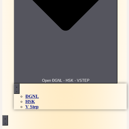
Bài tập trắc nghiệm Chứng khoán và thị trường
chứng khoán
Bài tập trắc nghiệm Lịch sử các học thuyết kinh tế
Open ĐGNL - HSK - VSTEP
Bài tập trắc nghiệm Phương pháp nghiên cứu khoa
học
Bài tập, đề thi trắc nghiệm An toàn vệ sinh thực
ĐGNL
phẩm Online
HSK
Bài tập, đề thi trắc nghiệm An toàn điện Online
V Step
Bài tập, đề thi trắc nghiệm Báo cáo tài chính hợp
nhất
Bài tập, đề thi trắc nghiệm Bảo hiểm đại cương
Online
Bài tập, đề thi trắc nghiệm Bảo mật an ninh mạng