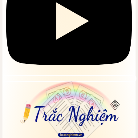
Online
Bài tập, đề thi trắc nghiệm Kinh tế quốc tế Online
Bài tập, đề thi trắc nghiệm Kinh tế vi mô Online
Bài tập, đề thi trắc nghiệm Kinh tế vĩ mô Online
Bài tập, đề thi trắc nghiệm Kỹ năng lãnh đạo
Online
Bài tập, đề thi trắc nghiệm Ký sinh trùng Online
Bài tập, đề thi trắc nghiệm Kỹ thuật an toàn lao
động
Bài tập, đề thi trắc nghiệm Kỹ thuật cảm biến
Online
Bài tập, đề thi trắc nghiệm Kỹ thuật lạnh Online
Bài tập, đề thi trắc nghiệm Kỹ thuật mạch điện tử
Online
Bài tập, đề thi trắc nghiệm Kỹ thuật môi trường
Online
Bài tập, đề thi trắc nghiệm Kỹ thuật nhiệt Online
Bài tập, đề thi trắc nghiệm Kỹ thuật thực phẩm
Online
Bài tập, đề thi trắc nghiệm Kỹ thuật điện Online
Bài tập, đề thi trắc nghiệm Lập trình Java Online
Bài tập, đề thi trắc nghiệm Lịch sử kinh tế quốc
dân
Bài tập, đề thi trắc nghiệm Lịch sử văn minh thế
giới