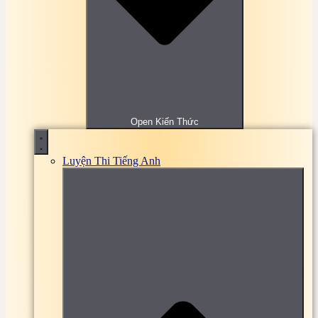
Bài tập, đề thi trắc nghiệm Quản trị xuất nhập
khẩu Online
Bài tập, đề thi trắc nghiệm Răng – Hàm – Mặt
Online
Bài tập, đề thi trắc nghiệm Sinh học đại cương
Online
Bài tập, đề thi trắc nghiệm Sinh lý học Online
Bài tập, đề thi trắc nghiệm SPSS Online
Bài tập, đề thi trắc nghiệm Tai – Mũi – Họng Online
Bài tập, đề thi trắc nghiệm Tài chính công Online
Open Kiến Thức
Bài tập, đề thi trắc nghiệm Tài chính doanh nghiệp
Online
Bài tập, đề thi trắc nghiệm Tài chính ngân hàng
Luyện Thi Tiếng Anh
Online
Bài tập, đề thi trắc Nghiệm Tài chính quốc tế
Online
Bài tập, đề thi trắc nghiệm Tài chính tiền tệ Online
Bài tập, đề thi trắc nghiệm Tâm lý học Online
Bài tập, đề thi trắc nghiệm Tâm lý y đức Online
Bài tập, đề thi trắc nghiệm Thanh toán quốc tế
Online
Bài tập, đề thi trắc nghiệm Thị trường tài chính
Online
Bài tập, đề thi trắc nghiệm Thiên văn học Online
Bài tập, đề thi trắc nghiệm Thiết kế cầu đường hầm