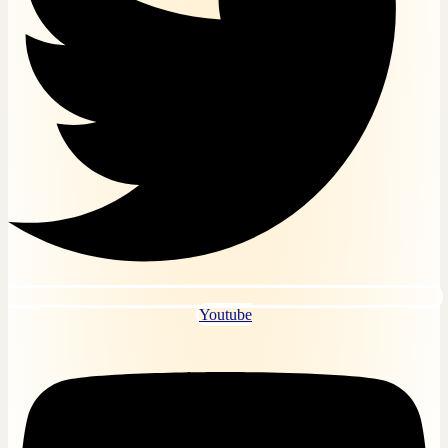
Bài tập, đề thi trắc nghiệm Huyết học – Truyền
máu Online
Bài tập, đề thi trắc nghiệm Kế toán công Online
Bài tập, đề thi trắc nghiệm Kế toán doanh nghiệp
Online
Bài tập, đề thi trắc nghiệm Kế toán hành chính sự
nghiệp
Bài tập, đề thi trắc nghiệm Kế toán máy Online
Bài tập, đề thi trắc nghiệm Kế toán quản trị Online
Bài tập, đề thi trắc nghiệm Kế toán quốc tế Online
Bài tập, đề thi trắc nghiệm Kế toán tài chính Online
Bài tập, đề thi trắc nghiệm Kế toán thuế Online
Bài tập, đề thi trắc nghiệm Khoa học quản lý
Online
Bài tập, đề thi trắc nghiệm Kiểm toán căn bản
Online
Bài tập, đề thi trắc nghiệm Kiến trúc máy tính
Online
Youtube
Bài tập, đề thi trắc nghiệm Kinh tế chính trị Online
Bài tập, đề thi trắc nghiệm Kinh tế học đại cương
Online
Bài tập, đề thi trắc nghiệm Kinh tế lượng Online
Bài tập, đề thi trắc nghiệm Kinh tế môi trường
Online
Bài tập, đề thi trắc nghiệm Kinh tế phát triển