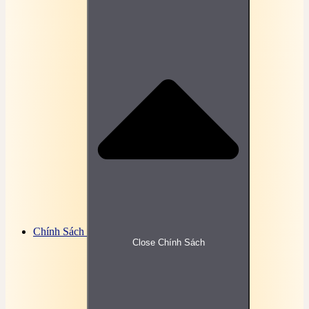
Online
Bài tập, đề thi trắc nghiệm Kiến trúc máy tính
Online
Bài tập, đề thi trắc nghiệm Kinh tế chính trị Online
Bài tập, đề thi trắc nghiệm Kinh tế học đại cương
Online
Bài tập, đề thi trắc nghiệm Kinh tế lượng Online
Bài tập, đề thi trắc nghiệm Kinh tế môi trường
Online
Bài tập, đề thi trắc nghiệm Kinh tế phát triển
Online
Bài tập, đề thi trắc nghiệm Kinh tế quốc tế Online
Bài tập, đề thi trắc nghiệm Kinh tế vi mô Online
Bài tập, đề thi trắc nghiệm Kinh tế vĩ mô Online
Bài tập, đề thi trắc nghiệm Kỹ năng lãnh đạo
Online
Bài tập, đề thi trắc nghiệm Ký sinh trùng Online
Bài tập, đề thi trắc nghiệm Kỹ thuật an toàn lao
động
Chính Sách
Bài tập, đề thi trắc nghiệm Kỹ thuật cảm biến
Close Chính Sách
Online
Bài tập, đề thi trắc nghiệm Kỹ thuật lạnh Online
Bài tập, đề thi trắc nghiệm Kỹ thuật mạch điện tử
Online
Bài tập, đề thi trắc nghiệm Kỹ thuật môi trường