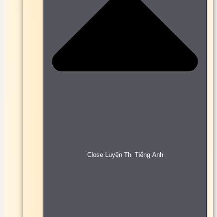
giao thông
Bài tập, đề thi trắc nghiệm Thủ tục hải quan Online
Bài tập, đề thi trắc nghiệm Thương mại quốc tế
Online
Bài tập, đề thi trắc nghiệm Thương mại điện tử
Online
Bài tập, đề thi trắc nghiệm Thủy khí Online
Bài tập, đề thi trắc nghiệm Tín dụng ngân hàng
Online
Bài tập, đề thi trắc nghiệm Tin học nghề phổ thông
Online
Bài tập, đề thi trắc nghiệm Tin học đại cương
Online
Bài tập, đề thi trắc nghiệm Tổ chức và quản lý y tế
Online
Bài tập, đề thi trắc nghiệm Toán cao cấp A1 Online
Bài tập, đề thi trắc nghiệm Toán cao cấp A2 Online
Bài tập, đề thi trắc nghiệm Toán cao cấp C1 Online
Close Luyện Thi Tiếng Anh
Bài tập, đề thi trắc nghiệm Toán cao cấp C2 Online
Bài tập, đề thi trắc nghiệm Toán kinh tế Online
Bài tập, đề thi trắc nghiệm Toán rời rạc Online
Bài tập, đề thi trắc nghiệm Toán tài chính Online
Bài tập, đề thi trắc nghiệm Tổng quát viễn thông
Online
Bài tập, đề thi trắc nghiệm Triết học Mác Lênin