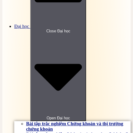
Đại học
Close Đại học
Open Đại học
Bài tập trắc nghiệm Chứng khoán và thị trường
chứng khoán