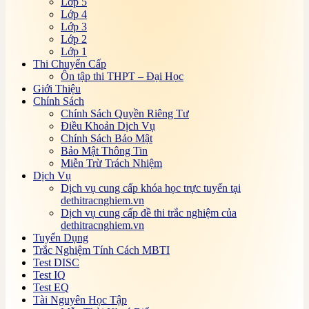
Lớp 5
Online
Lớp 4
Bài tập, đề thi trắc nghiệm Tài chính ngân hàng
Lớp 3
Online
Lớp 2
Bài tập, đề thi trắc Nghiệm Tài chính quốc tế
Lớp 1
Online
Thi Chuyển Cấp
Bài tập, đề thi trắc nghiệm Tài chính tiền tệ Online
Ôn tập thi THPT – Đại Học
Bài tập, đề thi trắc nghiệm Tâm lý học Online
Giới Thiệu
Bài tập, đề thi trắc nghiệm Tâm lý y đức Online
Chính Sách
Bài tập, đề thi trắc nghiệm Thanh toán quốc tế
Chính Sách Quyền Riêng Tư
Online
Điều Khoản Dịch Vụ
Bài tập, đề thi trắc nghiệm Thị trường tài chính
Chính Sách Bảo Mật
Online
Bảo Mật Thông Tin
Bài tập, đề thi trắc nghiệm Thiên văn học Online
Miễn Trừ Trách Nhiệm
Bài tập, đề thi trắc nghiệm Thiết kế cầu đường hầm
Dịch Vụ
giao thông
Dịch vụ cung cấp khóa học trực tuyến tại
Bài tập, đề thi trắc nghiệm Thủ tục hải quan Online
dethitracnghiem.vn
Bài tập, đề thi trắc nghiệm Thương mại quốc tế
Dịch vụ cung cấp đề thi trắc nghiệm của
Online
dethitracnghiem.vn
Bài tập, đề thi trắc nghiệm Thương mại điện tử
Tuyển Dụng
Online
Trắc Nghiệm Tính Cách MBTI
Bài tập, đề thi trắc nghiệm Thủy khí Online
Test DISC
Bài tập, đề thi trắc nghiệm Tín dụng ngân hàng
Test IQ
Online
Test EQ
Bài tập, đề thi trắc nghiệm Tin học nghề phổ thông
Tài Nguyên Học Tập
Online