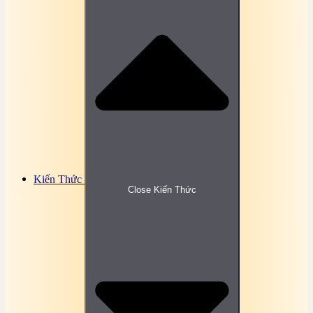
Bài tập, đề thi trắc Nghiệm Quản lý dự án đầu tư
Bài tập, đề thi trắc nghiệm Quản lý thuế Online
Bài tập, đề thi trắc nghiệm Quản trị chất lượng
Online
Bài tập, đề thi trắc nghiệm Quản trị chiến lược
Online
Bài tập, đề thi trắc nghiệm Quản trị cơ sở dữ liệu
Bài tập, đề thi trắc nghiệm Quản trị dịch vụ Online
Bài tập, đề thi trắc nghiệm Quản trị dự án Online
Bài tập, đề thi trắc nghiệm Quản trị học Online
Bài tập, đề thi trắc nghiệm Quản trị kinh doanh
quốc tế
Bài tập, đề thi trắc nghiệm Quản trị logistics Online
Bài tập, đề thi trắc nghiệm Quản trị mạng Online
Bài tập, đề thi trắc nghiệm Quản trị marketing
Kiến Thức
Online
Close Kiến Thức
Bài tập, đề thi trắc nghiệm Quản trị nguồn nhân
lực
Bài tập, đề thi trắc nghiệm Quản trị sản xuất Online
Bài tập, đề thi trắc nghiệm Quản trị tài chính
Online
Bài tập, đề thi trắc nghiệm Quản trị thương mại
Online
Bài tập, đề thi trắc nghiệm Quản trị văn phòng
Online