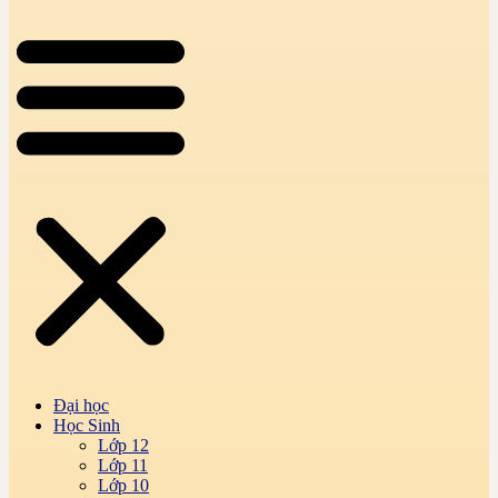
Đại học
Học Sinh
Lớp 12
Lớp 11
Lớp 10