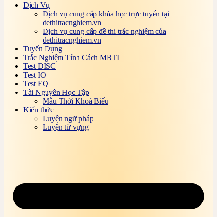
Bài tập, đề thi trắc nghiệm Luật tố tụng dân sự
Dịch Vụ
Online
Dịch vụ cung cấp khóa học trực tuyến tại
Bài tập, đề thi trắc nghiệm Luật đất đai Online
dethitracnghiem.vn
Bài tập, đề thi trắc nghiệm Luật đầu tư Online
Dịch vụ cung cấp đề thi trắc nghiệm của
Bài tập, đề thi trắc nghiệm Lý thuyết điều khiển tự
dethitracnghiem.vn
động
Tuyển Dụng
Bài tập, đề thi trắc nghiệm Mạng không dây Online
Trắc Nghiệm Tính Cách MBTI
Bài tập, đề thi trắc nghiệm Mạng máy tính Online
Test DISC
Bài tập, đề thi trắc nghiệm Marketing căn bản
Test IQ
Online
Test EQ
Bài tập, đề thi trắc nghiệm Miễn dịch học Online
Tài Nguyên Học Tập
Bài tập, đề thi trắc nghiệm Mô học đại cương
Mẫu Thời Khoá Biểu
Online
Kiến thức
Bài tập, đề thi trắc nghiệm Môi trường và con
Luyện ngữ pháp
người Online
Luyện từ vựng
Bài tập, đề thi trắc nghiệm Nghiệp vụ ngân hàng
Online
Bài tập, đề thi trắc nghiệm Nghiệp vụ ngoại thương
Online
Bài tập, đề thi trắc nghiệm Nguyên lý hệ điều hành
Online
Bài tập, đề thi trắc nghiệm Nguyên lý kế toán
Online
Bài tập, đề thi trắc nghiệm Nhi khoa Online
Bài tập, đề thi trắc nghiệm Nội khoa cơ sở Online