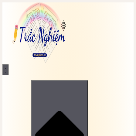
Chuyển
đến
nội
dung