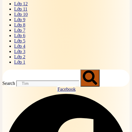
Lớp 12
Online
Lớp 11
Bài tập, đề thi trắc nghiệm Bệnh học truyền nhiễm
Lớp 10
Online
Lớp 9
Bài tập, đề thi trắc nghiệm Bệnh lý học Online
Lớp 8
Bài tập, đề thi trắc nghiệm Chi tiết máy Online
Lớp 7
Bài tập, đề thi trắc nghiệm Chủ nghĩa xã hội khoa
Lớp 6
học Online
Lớp 5
Bài tập, đề thi trắc nghiệm Chuẩn đoán hình ảnh
Lớp 4
Online
Lớp 3
Bài tập, đề thi trắc nghiệm Chứng chỉ hành nghề
Lớp 2
xây dựng
Lớp 1
Bài tập, đề thi trắc nghiệm Cơ học đất Online
Bài tập, đề thi trắc nghiệm Cơ sở văn hóa Việt Nam
Online
Bài tập, đề thi trắc nghiệm Công nghệ chế tạo máy
Search
Online
Facebook
Bài tập, đề thi trắc nghiệm Công nghệ hàn Online
Bài tập, đề thi trắc nghiệm Công nghệ phần mềm
Online
Bài tập, đề thi trắc nghiệm Công nghệ sản xuất
dược phẩm
Bài tập, đề thi trắc nghiệm Da liễu Online
Bài tập, đề thi trắc nghiệm Dẫn luận ngôn ngữ
Online
Bài tập, đề thi trắc nghiệm Dân số học Online