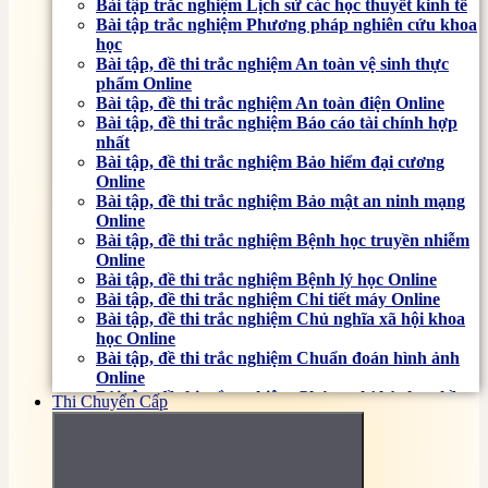
Bài tập trắc nghiệm Lịch sử các học thuyết kinh tế
Bài tập trắc nghiệm Phương pháp nghiên cứu khoa
học
Bài tập, đề thi trắc nghiệm An toàn vệ sinh thực
phẩm Online
Bài tập, đề thi trắc nghiệm An toàn điện Online
Bài tập, đề thi trắc nghiệm Báo cáo tài chính hợp
nhất
Bài tập, đề thi trắc nghiệm Bảo hiểm đại cương
Online
Bài tập, đề thi trắc nghiệm Bảo mật an ninh mạng
Online
Bài tập, đề thi trắc nghiệm Bệnh học truyền nhiễm
Online
Bài tập, đề thi trắc nghiệm Bệnh lý học Online
Bài tập, đề thi trắc nghiệm Chi tiết máy Online
Bài tập, đề thi trắc nghiệm Chủ nghĩa xã hội khoa
học Online
Bài tập, đề thi trắc nghiệm Chuẩn đoán hình ảnh
Online
Bài tập, đề thi trắc nghiệm Chứng chỉ hành nghề
Thi Chuyển Cấp
xây dựng
Bài tập, đề thi trắc nghiệm Cơ học đất Online
Bài tập, đề thi trắc nghiệm Cơ sở văn hóa Việt Nam
Online