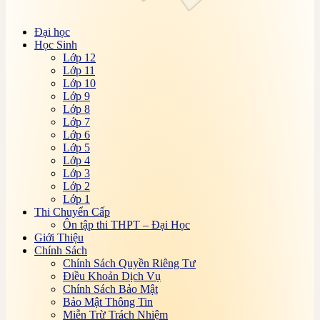
Bài tập, đề thi trắc nghiệm Lịch sử Đảng Online Có
đáp án
Bài tập, đề thi trắc nghiệm Linh kiện điện tử Online
Đại học
Bài tập, đề thi trắc nghiệm Logic học Online
Học Sinh
Bài tập, đề thi trắc nghiệm Luật an sinh xã hội
Lớp 12
Online
Lớp 11
Bài tập, đề thi trắc nghiệm Luật bảo hiểm Online
Lớp 10
Bài tập, đề thi trắc nghiệm Luật cạnh tranh Online
Lớp 9
Bài tập, đề thi trắc nghiệm Luật dân sự Online
Lớp 8
Bài tập, đề thi trắc nghiệm Luật doanh nghiệp
Lớp 7
Online
Lớp 6
Bài tập, đề thi trắc nghiệm Luật du lịch Online
Lớp 5
Bài tập, đề thi trắc nghiệm Luật giáo dục Online
Lớp 4
Bài tập, đề thi trắc nghiệm Luật hành chính Online
Lớp 3
Bài tập, đề thi trắc nghiệm Luật hiến pháp Online
Lớp 2
Bài tập, đề thi trắc nghiệm Luật hình sự Online
Lớp 1
Bài tập, đề thi trắc Nghiệm Luật hôn nhân và gia
Thi Chuyển Cấp
đình
Ôn tập thi THPT – Đại Học
Bài tập, đề thi trắc nghiệm Luật kinh doanh Online
Giới Thiệu
Bài tập, đề thi trắc nghiệm Luật kinh tế Online
Chính Sách
Bài tập, đề thi trắc nghiệm Luật lao động Online
Chính Sách Quyền Riêng Tư
Bài tập, đề thi trắc nghiệm Luật môi trường Online
Điều Khoản Dịch Vụ
Bài tập, đề thi trắc nghiệm Luật ngân hàng Online
Chính Sách Bảo Mật
Bài tập, đề thi trắc nghiệm Luật so sánh Online
Bảo Mật Thông Tin
Bài tập, đề thi trắc nghiệm Luật tài chính Online
Miễn Trừ Trách Nhiệm