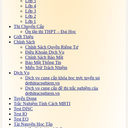
Lớp 5
Online
Lớp 4
Bài tập, đề thi trắc nghiệm Tài chính ngân hàng
Lớp 3
Online
Lớp 2
Bài tập, đề thi trắc Nghiệm Tài chính quốc tế
Lớp 1
Online
Thi Chuyển Cấp
Bài tập, đề thi trắc nghiệm Tài chính tiền tệ Online
Ôn tập thi THPT – Đại Học
Bài tập, đề thi trắc nghiệm Tâm lý học Online
Giới Thiệu
Bài tập, đề thi trắc nghiệm Tâm lý y đức Online
Chính Sách
Bài tập, đề thi trắc nghiệm Thanh toán quốc tế
Chính Sách Quyền Riêng Tư
Online
Điều Khoản Dịch Vụ
Bài tập, đề thi trắc nghiệm Thị trường tài chính
Chính Sách Bảo Mật
Online
Bảo Mật Thông Tin
Bài tập, đề thi trắc nghiệm Thiên văn học Online
Miễn Trừ Trách Nhiệm
Bài tập, đề thi trắc nghiệm Thiết kế cầu đường hầm
Dịch Vụ
giao thông
Dịch vụ cung cấp khóa học trực tuyến tại
Bài tập, đề thi trắc nghiệm Thủ tục hải quan Online
dethitracnghiem.vn
Bài tập, đề thi trắc nghiệm Thương mại quốc tế
Dịch vụ cung cấp đề thi trắc nghiệm của
Online
dethitracnghiem.vn
Bài tập, đề thi trắc nghiệm Thương mại điện tử
Tuyển Dụng
Online
Trắc Nghiệm Tính Cách MBTI
Bài tập, đề thi trắc nghiệm Thủy khí Online
Test DISC
Bài tập, đề thi trắc nghiệm Tín dụng ngân hàng
Test IQ
Online
Test EQ
Bài tập, đề thi trắc nghiệm Tin học nghề phổ thông
Tài Nguyên Học Tập
Online