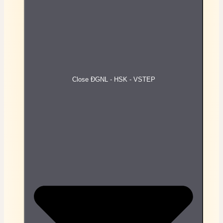
Close ĐGNL - HSK - VSTEP