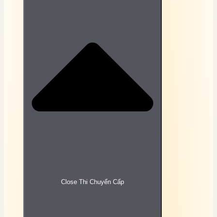
Bài tập, đề thi trắc nghiệm Công nghệ chế tạo máy
Online
Bài tập, đề thi trắc nghiệm Công nghệ hàn Online
Bài tập, đề thi trắc nghiệm Công nghệ phần mềm
Online
Bài tập, đề thi trắc nghiệm Công nghệ sản xuất
dược phẩm
Bài tập, đề thi trắc nghiệm Da liễu Online
Bài tập, đề thi trắc nghiệm Dẫn luận ngôn ngữ
Online
Bài tập, đề thi trắc nghiệm Dân số học Online
Bài tập, đề thi trắc nghiệm Dịch tễ học Online
Bài tập, đề thi trắc nghiệm Dinh dưỡng học Online
Bài tập, đề thi trắc nghiệm Dược lý Online
Bài tập, đề thi trắc nghiệm Gây mê hồi sức Online
Bài tập, đề thi trắc nghiệm Giải phẫu bệnh Online
Bài tập, đề thi trắc nghiệm Giải phẫu đại cương
Online
Bài tập, đề thi trắc nghiệm Giáo dục học đại cương
Online
Bài tập, đề thi trắc nghiệm Giáo dục nghề nghiệp
Close Thi Chuyển Cấp
Online
Bài tập, đề thi trắc nghiệm Giáo dục quốc phòng
Online
Bài tập, đề thi trắc nghiệm Giao tiếp trong kinh