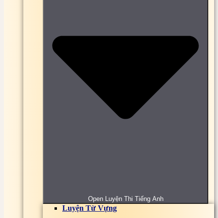
Online
Bài tập, đề thi trắc nghiệm Truyền số liệu Online
1000 + Bài tập, đề thi trắc nghiệm Tư tưởng Hồ Chí
Minh Online Có Đáp Án
Bài tập, đề thi Trắc Nghiệm Vật liệu cơ khí Online
Bài tập, đề thi trắc nghiệm Vật liệu kỹ thuật Online
Bài tập, đề thi trắc nghiệm Vật liệu điện Online
Bài tập, đề thi trắc nghiệm Vật lý đại cương Online
Bài tập, đề thi trắc nghiệm Vi sinh thực phẩm
Online
Bài tập, đề thi trắc nghiệm Vi sinh vật Online
Bài tập, đề thi trắc nghiệm Vi sinh đại cương Online
Bài tập, đề thi trắc nghiệm Vi xử lý Online
Bài tập, đề thi trắc nghiệm Xác suất thống kê
Online
Bài tập, đề thi trắc nghiệm Y học cổ truyền Online
Bài tập, đề thi trắc nghiệm Y sinh học di truyền
Online
Bài tập, đề thi trắc nghiệm Đại cương y học lao
động Online
Bài tập, đề thi trắc nghiệm Đại số tuyến tính Online
Bài tập, đề thi trắc nghiệm Đấu thầu Online
Bài tập, đề thi trắc nghiệm Địa lý du lịch Việt Nam
Open Luyện Thi Tiếng Anh
Online
Luyện Từ Vựng
Bài tập, đề thi trắc nghiệm Địa lý kinh tế Online