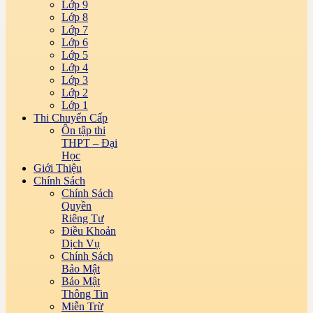
Lớp 9
Lớp 8
Lớp 7
Lớp 6
Lớp 5
Lớp 4
Lớp 3
Lớp 2
Lớp 1
Thi Chuyển Cấp
Ôn tập thi
THPT – Đại
Học
Giới Thiệu
Chính Sách
Chính Sách
Quyền
Riêng Tư
Điều Khoản
Dịch Vụ
Chính Sách
Bảo Mật
Bảo Mật
Thông Tin
Miễn Trừ