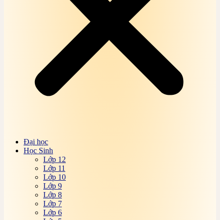
quốc tế
Bài tập, đề thi trắc nghiệm Quản trị logistics Online
Bài tập, đề thi trắc nghiệm Quản trị mạng Online
Bài tập, đề thi trắc nghiệm Quản trị marketing
Online
Bài tập, đề thi trắc nghiệm Quản trị nguồn nhân
lực
Bài tập, đề thi trắc nghiệm Quản trị sản xuất Online
Bài tập, đề thi trắc nghiệm Quản trị tài chính
Online
Bài tập, đề thi trắc nghiệm Quản trị thương mại
Online
Bài tập, đề thi trắc nghiệm Quản trị văn phòng
Online
Bài tập, đề thi trắc nghiệm Quản trị xuất nhập
khẩu Online
Đại học
Bài tập, đề thi trắc nghiệm Răng – Hàm – Mặt
Học Sinh
Online
Lớp 12
Bài tập, đề thi trắc nghiệm Sinh học đại cương
Lớp 11
Online
Lớp 10
Bài tập, đề thi trắc nghiệm Sinh lý học Online
Lớp 9
Bài tập, đề thi trắc nghiệm SPSS Online
Lớp 8
Bài tập, đề thi trắc nghiệm Tai – Mũi – Họng Online
Lớp 7
Bài tập, đề thi trắc nghiệm Tài chính công Online
Lớp 6
Bài tập, đề thi trắc nghiệm Tài chính doanh nghiệp