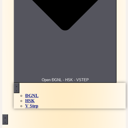
Bài tập trắc nghiệm Chứng khoán và thị trường
chứng khoán
Bài tập trắc nghiệm Lịch sử các học thuyết kinh tế
Open ĐGNL - HSK - VSTEP
Bài tập trắc nghiệm Phương pháp nghiên cứu khoa
học
Bài tập, đề thi trắc nghiệm An toàn vệ sinh thực
ĐGNL
phẩm Online
HSK
Bài tập, đề thi trắc nghiệm An toàn điện Online
V Step
Bài tập, đề thi trắc nghiệm Báo cáo tài chính hợp
nhất
Bài tập, đề thi trắc nghiệm Bảo hiểm đại cương
Online
Bài tập, đề thi trắc nghiệm Bảo mật an ninh mạng