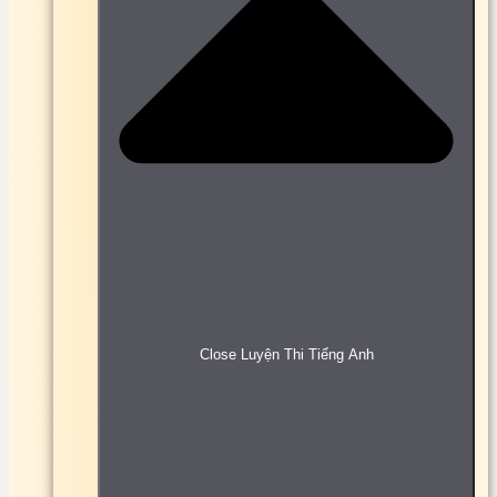
giao thông
Bài tập, đề thi trắc nghiệm Thủ tục hải quan Online
Bài tập, đề thi trắc nghiệm Thương mại quốc tế
Online
Bài tập, đề thi trắc nghiệm Thương mại điện tử
Online
Bài tập, đề thi trắc nghiệm Thủy khí Online
Bài tập, đề thi trắc nghiệm Tín dụng ngân hàng
Online
Bài tập, đề thi trắc nghiệm Tin học nghề phổ thông
Online
Bài tập, đề thi trắc nghiệm Tin học đại cương
Online
Bài tập, đề thi trắc nghiệm Tổ chức và quản lý y tế
Online
Bài tập, đề thi trắc nghiệm Toán cao cấp A1 Online
Bài tập, đề thi trắc nghiệm Toán cao cấp A2 Online
Bài tập, đề thi trắc nghiệm Toán cao cấp C1 Online
Close Luyện Thi Tiếng Anh
Bài tập, đề thi trắc nghiệm Toán cao cấp C2 Online
Bài tập, đề thi trắc nghiệm Toán kinh tế Online
Bài tập, đề thi trắc nghiệm Toán rời rạc Online
Bài tập, đề thi trắc nghiệm Toán tài chính Online
Bài tập, đề thi trắc nghiệm Tổng quát viễn thông
Online
Bài tập, đề thi trắc nghiệm Triết học Mác Lênin