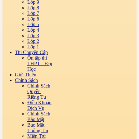
Lớp 9
Lớp 8
Lớp 7
Lớp 6
Lớp 5
Lớp 4
Lớp 3
Lớp 2
Lớp 1
Thi Chuyển Cấp
Ôn tập thi
THPT – Đại
Học
Giới Thiệu
Chính Sách
Chính Sách
Quyền
Riêng Tư
Điều Khoản
Dịch Vụ
Chính Sách
Bảo Mật
Bảo Mật
Thông Tin
Miễn Trừ