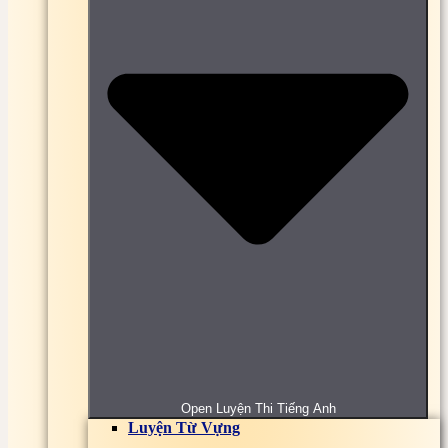
Online
Bài tập, đề thi trắc nghiệm Truyền số liệu Online
1000 + Bài tập, đề thi trắc nghiệm Tư tưởng Hồ Chí
Minh Online Có Đáp Án
Bài tập, đề thi Trắc Nghiệm Vật liệu cơ khí Online
Bài tập, đề thi trắc nghiệm Vật liệu kỹ thuật Online
Bài tập, đề thi trắc nghiệm Vật liệu điện Online
Bài tập, đề thi trắc nghiệm Vật lý đại cương Online
Bài tập, đề thi trắc nghiệm Vi sinh thực phẩm
Online
Bài tập, đề thi trắc nghiệm Vi sinh vật Online
Bài tập, đề thi trắc nghiệm Vi sinh đại cương Online
Bài tập, đề thi trắc nghiệm Vi xử lý Online
Bài tập, đề thi trắc nghiệm Xác suất thống kê
Online
Bài tập, đề thi trắc nghiệm Y học cổ truyền Online
Bài tập, đề thi trắc nghiệm Y sinh học di truyền
Online
Bài tập, đề thi trắc nghiệm Đại cương y học lao
động Online
Bài tập, đề thi trắc nghiệm Đại số tuyến tính Online
Bài tập, đề thi trắc nghiệm Đấu thầu Online
Bài tập, đề thi trắc nghiệm Địa lý du lịch Việt Nam
Open Luyện Thi Tiếng Anh
Online
Luyện Từ Vựng
Bài tập, đề thi trắc nghiệm Địa lý kinh tế Online