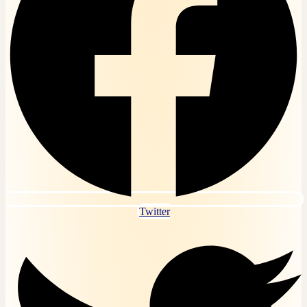
Bài tập, đề thi trắc nghiệm Dịch tễ học Online
Bài tập, đề thi trắc nghiệm Dinh dưỡng học Online
Bài tập, đề thi trắc nghiệm Dược lý Online
Bài tập, đề thi trắc nghiệm Gây mê hồi sức Online
Bài tập, đề thi trắc nghiệm Giải phẫu bệnh Online
Bài tập, đề thi trắc nghiệm Giải phẫu đại cương
Online
Bài tập, đề thi trắc nghiệm Giáo dục học đại cương
Online
Bài tập, đề thi trắc nghiệm Giáo dục nghề nghiệp
Online
Bài tập, đề thi trắc nghiệm Giáo dục quốc phòng
Online
Bài tập, đề thi trắc nghiệm Giao tiếp trong kinh
doanh
Bài tập, đề thi trắc nghiệm Hành vi tổ chức Online
Bài tập, đề thi trắc nghiệm Hệ điều hành Linux
Twitter
Online
Bài tập, đề thi trắc nghiệm Hệ điều hành Windows
Online
Bài tập, đề thi trắc nghiệm Hóa lí dược Online
Bài tập, đề thi trắc nghiệm Hóa phân tích Online
Bài tập, đề thi trắc nghiệm Hóa sinh Online
Bài tập, đề thi trắc nghiệm Hóa đại cương Online