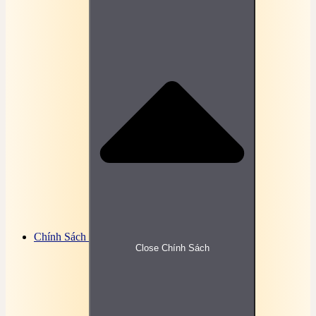
Online
Bài tập, đề thi trắc nghiệm Kiến trúc máy tính
Online
Bài tập, đề thi trắc nghiệm Kinh tế chính trị Online
Bài tập, đề thi trắc nghiệm Kinh tế học đại cương
Online
Bài tập, đề thi trắc nghiệm Kinh tế lượng Online
Bài tập, đề thi trắc nghiệm Kinh tế môi trường
Online
Bài tập, đề thi trắc nghiệm Kinh tế phát triển
Online
Bài tập, đề thi trắc nghiệm Kinh tế quốc tế Online
Bài tập, đề thi trắc nghiệm Kinh tế vi mô Online
Bài tập, đề thi trắc nghiệm Kinh tế vĩ mô Online
Bài tập, đề thi trắc nghiệm Kỹ năng lãnh đạo
Online
Bài tập, đề thi trắc nghiệm Ký sinh trùng Online
Bài tập, đề thi trắc nghiệm Kỹ thuật an toàn lao
động
Chính Sách
Bài tập, đề thi trắc nghiệm Kỹ thuật cảm biến
Close Chính Sách
Online
Bài tập, đề thi trắc nghiệm Kỹ thuật lạnh Online
Bài tập, đề thi trắc nghiệm Kỹ thuật mạch điện tử
Online
Bài tập, đề thi trắc nghiệm Kỹ thuật môi trường