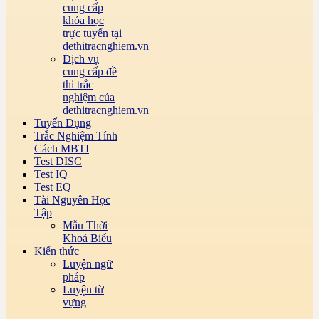
Trắc Nghiệm Quản Trị mạng
cung cấp
Trắc nghiệm Quản trị nhân lực
khóa học
Trắc nghiệm quảng quý nguồn lực
trực tuyến tại
Trắc Nghiệm Tâm lý học lứa tuổi và tâm lý học sư
dethitracnghiem.vn
phạm
Dịch vụ
Trắc nghiệm Tin học nghề phổ thông
cung cấp đề
Trắc Nghiệm Đường lối cách mạng của Đảng Cộng
thi trắc
sản Việt Nam
nghiệm của
dethitracnghiem.vn
Tuyển Dụng
Trắc Nghiệm Tính
Cách MBTI
Test DISC
Test IQ
Test EQ
Tài Nguyên Học
Tập
Mẫu Thời
Khoá Biểu
Kiến thức
Luyện ngữ
pháp
Luyện từ
vựng