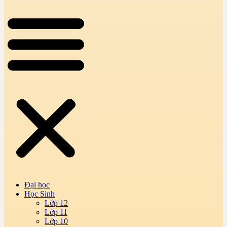
Đại học
Học Sinh
Lớp 12
Lớp 11
Lớp 10