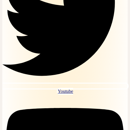
Bài tập, đề thi trắc nghiệm Huyết học – Truyền
máu Online
Bài tập, đề thi trắc nghiệm Kế toán công Online
Bài tập, đề thi trắc nghiệm Kế toán doanh nghiệp
Online
Bài tập, đề thi trắc nghiệm Kế toán hành chính sự
nghiệp
Bài tập, đề thi trắc nghiệm Kế toán máy Online
Bài tập, đề thi trắc nghiệm Kế toán quản trị Online
Bài tập, đề thi trắc nghiệm Kế toán quốc tế Online
Bài tập, đề thi trắc nghiệm Kế toán tài chính Online
Bài tập, đề thi trắc nghiệm Kế toán thuế Online
Bài tập, đề thi trắc nghiệm Khoa học quản lý
Online
Bài tập, đề thi trắc nghiệm Kiểm toán căn bản
Online
Bài tập, đề thi trắc nghiệm Kiến trúc máy tính
Online
Youtube
Bài tập, đề thi trắc nghiệm Kinh tế chính trị Online
Bài tập, đề thi trắc nghiệm Kinh tế học đại cương
Online
Bài tập, đề thi trắc nghiệm Kinh tế lượng Online
Bài tập, đề thi trắc nghiệm Kinh tế môi trường
Online
Bài tập, đề thi trắc nghiệm Kinh tế phát triển