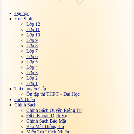
Bài tập, đề thi trắc nghiệm Lịch sử Đảng Online Có
đáp án
Bài tập, đề thi trắc nghiệm Linh kiện điện tử Online
Đại học
Bài tập, đề thi trắc nghiệm Logic học Online
Học Sinh
Bài tập, đề thi trắc nghiệm Luật an sinh xã hội
Lớp 12
Online
Lớp 11
Bài tập, đề thi trắc nghiệm Luật bảo hiểm Online
Lớp 10
Bài tập, đề thi trắc nghiệm Luật cạnh tranh Online
Lớp 9
Bài tập, đề thi trắc nghiệm Luật dân sự Online
Lớp 8
Bài tập, đề thi trắc nghiệm Luật doanh nghiệp
Lớp 7
Online
Lớp 6
Bài tập, đề thi trắc nghiệm Luật du lịch Online
Lớp 5
Bài tập, đề thi trắc nghiệm Luật giáo dục Online
Lớp 4
Bài tập, đề thi trắc nghiệm Luật hành chính Online
Lớp 3
Bài tập, đề thi trắc nghiệm Luật hiến pháp Online
Lớp 2
Bài tập, đề thi trắc nghiệm Luật hình sự Online
Lớp 1
Bài tập, đề thi trắc Nghiệm Luật hôn nhân và gia
Thi Chuyển Cấp
đình
Ôn tập thi THPT – Đại Học
Bài tập, đề thi trắc nghiệm Luật kinh doanh Online
Giới Thiệu
Bài tập, đề thi trắc nghiệm Luật kinh tế Online
Chính Sách
Bài tập, đề thi trắc nghiệm Luật lao động Online
Chính Sách Quyền Riêng Tư
Bài tập, đề thi trắc nghiệm Luật môi trường Online
Điều Khoản Dịch Vụ
Bài tập, đề thi trắc nghiệm Luật ngân hàng Online
Chính Sách Bảo Mật
Bài tập, đề thi trắc nghiệm Luật so sánh Online
Bảo Mật Thông Tin
Bài tập, đề thi trắc nghiệm Luật tài chính Online
Miễn Trừ Trách Nhiệm