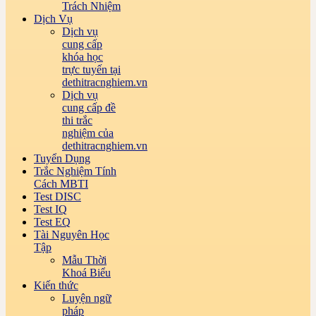
Trách Nhiệm
Dịch Vụ
Dịch vụ
cung cấp
khóa học
trực tuyến tại
dethitracnghiem.vn
Dịch vụ
cung cấp đề
thi trắc
nghiệm của
dethitracnghiem.vn
Tuyển Dụng
Trắc Nghiệm Tính
Cách MBTI
Test DISC
Test IQ
Test EQ
Tài Nguyên Học
Tập
Mẫu Thời
Khoá Biểu
Kiến thức
Luyện ngữ
pháp