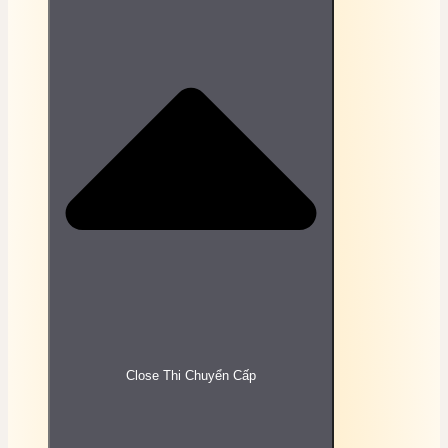
Bài tập, đề thi trắc nghiệm Công nghệ chế tạo máy
Online
Bài tập, đề thi trắc nghiệm Công nghệ hàn Online
Bài tập, đề thi trắc nghiệm Công nghệ phần mềm
Online
Bài tập, đề thi trắc nghiệm Công nghệ sản xuất
dược phẩm
Bài tập, đề thi trắc nghiệm Da liễu Online
Bài tập, đề thi trắc nghiệm Dẫn luận ngôn ngữ
Online
Bài tập, đề thi trắc nghiệm Dân số học Online
Bài tập, đề thi trắc nghiệm Dịch tễ học Online
Bài tập, đề thi trắc nghiệm Dinh dưỡng học Online
Bài tập, đề thi trắc nghiệm Dược lý Online
Bài tập, đề thi trắc nghiệm Gây mê hồi sức Online
Bài tập, đề thi trắc nghiệm Giải phẫu bệnh Online
Bài tập, đề thi trắc nghiệm Giải phẫu đại cương
Online
Bài tập, đề thi trắc nghiệm Giáo dục học đại cương
Online
Bài tập, đề thi trắc nghiệm Giáo dục nghề nghiệp
Close Thi Chuyển Cấp
Online
Bài tập, đề thi trắc nghiệm Giáo dục quốc phòng
Online
Bài tập, đề thi trắc nghiệm Giao tiếp trong kinh