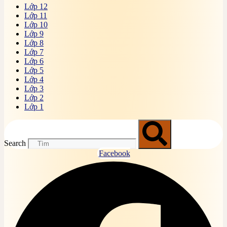
Lớp 12
Online
Lớp 11
Bài tập, đề thi trắc nghiệm Bệnh học truyền nhiễm
Lớp 10
Online
Lớp 9
Bài tập, đề thi trắc nghiệm Bệnh lý học Online
Lớp 8
Bài tập, đề thi trắc nghiệm Chi tiết máy Online
Lớp 7
Bài tập, đề thi trắc nghiệm Chủ nghĩa xã hội khoa
Lớp 6
học Online
Lớp 5
Bài tập, đề thi trắc nghiệm Chuẩn đoán hình ảnh
Lớp 4
Online
Lớp 3
Bài tập, đề thi trắc nghiệm Chứng chỉ hành nghề
Lớp 2
xây dựng
Lớp 1
Bài tập, đề thi trắc nghiệm Cơ học đất Online
Bài tập, đề thi trắc nghiệm Cơ sở văn hóa Việt Nam
Online
Bài tập, đề thi trắc nghiệm Công nghệ chế tạo máy
Search
Online
Facebook
Bài tập, đề thi trắc nghiệm Công nghệ hàn Online
Bài tập, đề thi trắc nghiệm Công nghệ phần mềm
Online
Bài tập, đề thi trắc nghiệm Công nghệ sản xuất
dược phẩm
Bài tập, đề thi trắc nghiệm Da liễu Online
Bài tập, đề thi trắc nghiệm Dẫn luận ngôn ngữ
Online
Bài tập, đề thi trắc nghiệm Dân số học Online