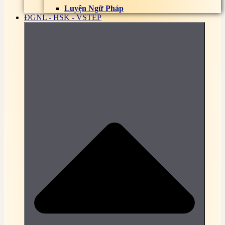
Bài tập, đề thi trắc nghiệm Điều dưỡng cơ bản
Luyện Ngữ Pháp
Bài tập, đề thi trắc nghiệm Định giá tài sản Online
ĐGNL - HSK - VSTEP
Bài tập, đề thi trắc nghiệm Đo lường điện và thiết bị
đo Online
Quản trị nhân lực
Trắc nghiệm Kiến trúc máy tính
Trắc nghiệm Kỹ thuật vi xử lý
Trắc nghiệm Luật kinh doanh
Trắc nghiệm Luật kinh tế
Trắc Nghiệm Nhập môn Internet và E-learning
Trắc Nghiệm Quản Trị mạng
Trắc nghiệm Quản trị nhân lực
Trắc nghiệm quảng quý nguồn lực
Trắc Nghiệm Tâm lý học lứa tuổi và tâm lý học sư
phạm
Trắc nghiệm Tin học nghề phổ thông
Trắc Nghiệm Đường lối cách mạng của Đảng Cộng
sản Việt Nam