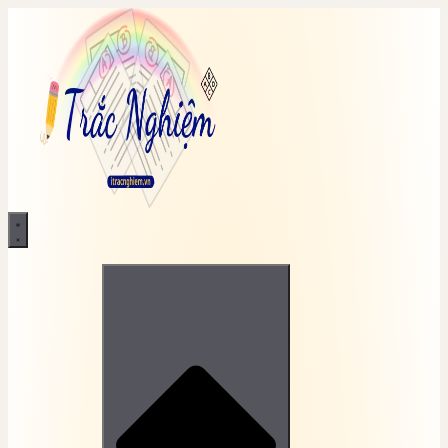
Chuyển
đến
nội
dung