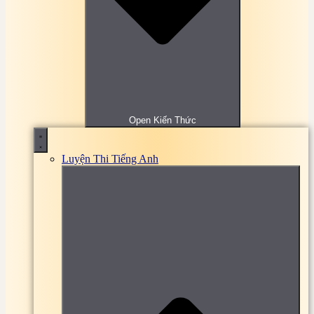
Bài tập, đề thi trắc nghiệm Quản trị xuất nhập
khẩu Online
Bài tập, đề thi trắc nghiệm Răng – Hàm – Mặt
Online
Bài tập, đề thi trắc nghiệm Sinh học đại cương
Online
Bài tập, đề thi trắc nghiệm Sinh lý học Online
Bài tập, đề thi trắc nghiệm SPSS Online
Bài tập, đề thi trắc nghiệm Tai – Mũi – Họng Online
Bài tập, đề thi trắc nghiệm Tài chính công Online
Open Kiến Thức
Bài tập, đề thi trắc nghiệm Tài chính doanh nghiệp
Online
Bài tập, đề thi trắc nghiệm Tài chính ngân hàng
Luyện Thi Tiếng Anh
Online
Bài tập, đề thi trắc Nghiệm Tài chính quốc tế
Online
Bài tập, đề thi trắc nghiệm Tài chính tiền tệ Online
Bài tập, đề thi trắc nghiệm Tâm lý học Online
Bài tập, đề thi trắc nghiệm Tâm lý y đức Online
Bài tập, đề thi trắc nghiệm Thanh toán quốc tế
Online
Bài tập, đề thi trắc nghiệm Thị trường tài chính
Online
Bài tập, đề thi trắc nghiệm Thiên văn học Online
Bài tập, đề thi trắc nghiệm Thiết kế cầu đường hầm