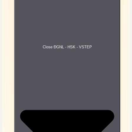
Close ĐGNL - HSK - VSTEP