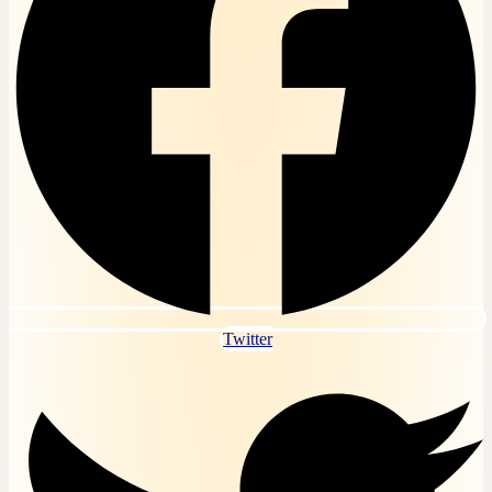
Bài tập, đề thi trắc nghiệm Dịch tễ học Online
Bài tập, đề thi trắc nghiệm Dinh dưỡng học Online
Bài tập, đề thi trắc nghiệm Dược lý Online
Bài tập, đề thi trắc nghiệm Gây mê hồi sức Online
Bài tập, đề thi trắc nghiệm Giải phẫu bệnh Online
Bài tập, đề thi trắc nghiệm Giải phẫu đại cương
Online
Bài tập, đề thi trắc nghiệm Giáo dục học đại cương
Online
Bài tập, đề thi trắc nghiệm Giáo dục nghề nghiệp
Online
Bài tập, đề thi trắc nghiệm Giáo dục quốc phòng
Online
Bài tập, đề thi trắc nghiệm Giao tiếp trong kinh
doanh
Bài tập, đề thi trắc nghiệm Hành vi tổ chức Online
Bài tập, đề thi trắc nghiệm Hệ điều hành Linux
Twitter
Online
Bài tập, đề thi trắc nghiệm Hệ điều hành Windows
Online
Bài tập, đề thi trắc nghiệm Hóa lí dược Online
Bài tập, đề thi trắc nghiệm Hóa phân tích Online
Bài tập, đề thi trắc nghiệm Hóa sinh Online
Bài tập, đề thi trắc nghiệm Hóa đại cương Online