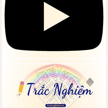
Online
Bài tập, đề thi trắc nghiệm Kinh tế quốc tế Online
Bài tập, đề thi trắc nghiệm Kinh tế vi mô Online
Bài tập, đề thi trắc nghiệm Kinh tế vĩ mô Online
Bài tập, đề thi trắc nghiệm Kỹ năng lãnh đạo
Online
Bài tập, đề thi trắc nghiệm Ký sinh trùng Online
Bài tập, đề thi trắc nghiệm Kỹ thuật an toàn lao
động
Bài tập, đề thi trắc nghiệm Kỹ thuật cảm biến
Online
Bài tập, đề thi trắc nghiệm Kỹ thuật lạnh Online
Bài tập, đề thi trắc nghiệm Kỹ thuật mạch điện tử
Online
Bài tập, đề thi trắc nghiệm Kỹ thuật môi trường
Online
Bài tập, đề thi trắc nghiệm Kỹ thuật nhiệt Online
Bài tập, đề thi trắc nghiệm Kỹ thuật thực phẩm
Online
Bài tập, đề thi trắc nghiệm Kỹ thuật điện Online
Bài tập, đề thi trắc nghiệm Lập trình Java Online
Bài tập, đề thi trắc nghiệm Lịch sử kinh tế quốc
dân
Bài tập, đề thi trắc nghiệm Lịch sử văn minh thế
giới