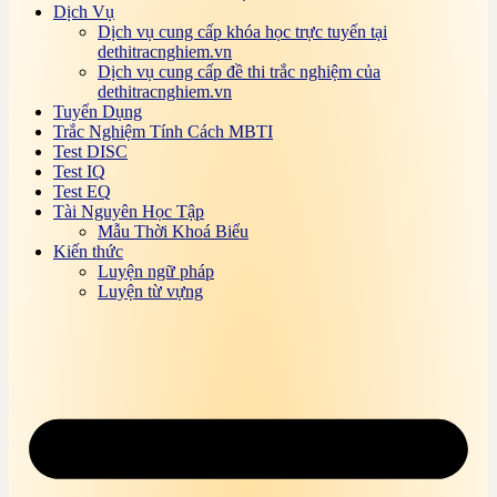
Bài tập, đề thi trắc nghiệm Luật tố tụng dân sự
Dịch Vụ
Online
Dịch vụ cung cấp khóa học trực tuyến tại
Bài tập, đề thi trắc nghiệm Luật đất đai Online
dethitracnghiem.vn
Bài tập, đề thi trắc nghiệm Luật đầu tư Online
Dịch vụ cung cấp đề thi trắc nghiệm của
Bài tập, đề thi trắc nghiệm Lý thuyết điều khiển tự
dethitracnghiem.vn
động
Tuyển Dụng
Bài tập, đề thi trắc nghiệm Mạng không dây Online
Trắc Nghiệm Tính Cách MBTI
Bài tập, đề thi trắc nghiệm Mạng máy tính Online
Test DISC
Bài tập, đề thi trắc nghiệm Marketing căn bản
Test IQ
Online
Test EQ
Bài tập, đề thi trắc nghiệm Miễn dịch học Online
Tài Nguyên Học Tập
Bài tập, đề thi trắc nghiệm Mô học đại cương
Mẫu Thời Khoá Biểu
Online
Kiến thức
Bài tập, đề thi trắc nghiệm Môi trường và con
Luyện ngữ pháp
người Online
Luyện từ vựng
Bài tập, đề thi trắc nghiệm Nghiệp vụ ngân hàng
Online
Bài tập, đề thi trắc nghiệm Nghiệp vụ ngoại thương
Online
Bài tập, đề thi trắc nghiệm Nguyên lý hệ điều hành
Online
Bài tập, đề thi trắc nghiệm Nguyên lý kế toán
Online
Bài tập, đề thi trắc nghiệm Nhi khoa Online
Bài tập, đề thi trắc nghiệm Nội khoa cơ sở Online