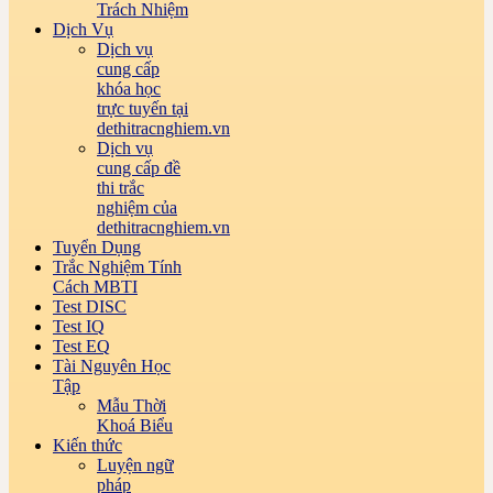
Trách Nhiệm
Dịch Vụ
Dịch vụ
cung cấp
khóa học
trực tuyến tại
dethitracnghiem.vn
Dịch vụ
cung cấp đề
thi trắc
nghiệm của
dethitracnghiem.vn
Tuyển Dụng
Trắc Nghiệm Tính
Cách MBTI
Test DISC
Test IQ
Test EQ
Tài Nguyên Học
Tập
Mẫu Thời
Khoá Biểu
Kiến thức
Luyện ngữ
pháp