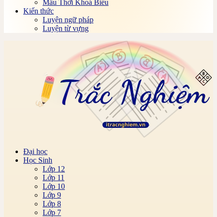
Mẫu Thời Khoá Biểu
Bài tập, đề thi trắc nghiệm Tin học đại cương
Kiến thức
Online
Luyện ngữ pháp
Bài tập, đề thi trắc nghiệm Tổ chức và quản lý y tế
Luyện từ vựng
Online
Bài tập, đề thi trắc nghiệm Toán cao cấp A1 Online
Bài tập, đề thi trắc nghiệm Toán cao cấp A2 Online
Bài tập, đề thi trắc nghiệm Toán cao cấp C1 Online
Bài tập, đề thi trắc nghiệm Toán cao cấp C2 Online
Bài tập, đề thi trắc nghiệm Toán kinh tế Online
Bài tập, đề thi trắc nghiệm Toán rời rạc Online
Bài tập, đề thi trắc nghiệm Toán tài chính Online
Bài tập, đề thi trắc nghiệm Tổng quát viễn thông
Online
Bài tập, đề thi trắc nghiệm Triết học Mác Lênin
Online
Bài tập, đề thi trắc nghiệm Truyền số liệu Online
1000 + Bài tập, đề thi trắc nghiệm Tư tưởng Hồ Chí
Đại học
Minh Online Có Đáp Án
Học Sinh
Bài tập, đề thi Trắc Nghiệm Vật liệu cơ khí Online
Lớp 12
Bài tập, đề thi trắc nghiệm Vật liệu kỹ thuật Online
Lớp 11
Bài tập, đề thi trắc nghiệm Vật liệu điện Online
Lớp 10
Bài tập, đề thi trắc nghiệm Vật lý đại cương Online
Lớp 9
Bài tập, đề thi trắc nghiệm Vi sinh thực phẩm
Lớp 8
Online
Lớp 7
Bài tập, đề thi trắc nghiệm Vi sinh vật Online