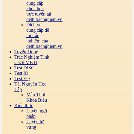
Trắc Nghiệm Quản Trị mạng
cung cấp
Trắc nghiệm Quản trị nhân lực
khóa học
Trắc nghiệm quảng quý nguồn lực
trực tuyến tại
Trắc Nghiệm Tâm lý học lứa tuổi và tâm lý học sư
dethitracnghiem.vn
phạm
Dịch vụ
Trắc nghiệm Tin học nghề phổ thông
cung cấp đề
Trắc Nghiệm Đường lối cách mạng của Đảng Cộng
thi trắc
sản Việt Nam
nghiệm của
dethitracnghiem.vn
Tuyển Dụng
Trắc Nghiệm Tính
Cách MBTI
Test DISC
Test IQ
Test EQ
Tài Nguyên Học
Tập
Mẫu Thời
Khoá Biểu
Kiến thức
Luyện ngữ
pháp
Luyện từ
vựng