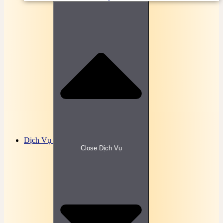
Bài tập, đề thi trắc nghiệm Luật hình sự Online
Bài tập, đề thi trắc Nghiệm Luật hôn nhân và gia
đình
Bài tập, đề thi trắc nghiệm Luật kinh doanh Online
Bài tập, đề thi trắc nghiệm Luật kinh tế Online
Bài tập, đề thi trắc nghiệm Luật lao động Online
Bài tập, đề thi trắc nghiệm Luật môi trường Online
Bài tập, đề thi trắc nghiệm Luật ngân hàng Online
Bài tập, đề thi trắc nghiệm Luật so sánh Online
Bài tập, đề thi trắc nghiệm Luật tài chính Online
Bài tập, đề thi trắc nghiệm Luật tố tụng dân sự
Online
Bài tập, đề thi trắc nghiệm Luật đất đai Online
Bài tập, đề thi trắc nghiệm Luật đầu tư Online
Bài tập, đề thi trắc nghiệm Lý thuyết điều khiển tự
Dịch Vụ
động
Close Dịch Vụ
Bài tập, đề thi trắc nghiệm Mạng không dây Online
Bài tập, đề thi trắc nghiệm Mạng máy tính Online
Bài tập, đề thi trắc nghiệm Marketing căn bản
Online
Bài tập, đề thi trắc nghiệm Miễn dịch học Online
Bài tập, đề thi trắc nghiệm Mô học đại cương
Online
Bài tập, đề thi trắc nghiệm Môi trường và con
người Online