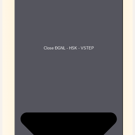
Close ĐGNL - HSK - VSTEP