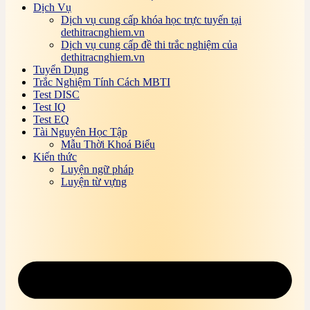
Bài tập, đề thi trắc nghiệm Luật tố tụng dân sự
Dịch Vụ
Online
Dịch vụ cung cấp khóa học trực tuyến tại
Bài tập, đề thi trắc nghiệm Luật đất đai Online
dethitracnghiem.vn
Bài tập, đề thi trắc nghiệm Luật đầu tư Online
Dịch vụ cung cấp đề thi trắc nghiệm của
Bài tập, đề thi trắc nghiệm Lý thuyết điều khiển tự
dethitracnghiem.vn
động
Tuyển Dụng
Bài tập, đề thi trắc nghiệm Mạng không dây Online
Trắc Nghiệm Tính Cách MBTI
Bài tập, đề thi trắc nghiệm Mạng máy tính Online
Test DISC
Bài tập, đề thi trắc nghiệm Marketing căn bản
Test IQ
Online
Test EQ
Bài tập, đề thi trắc nghiệm Miễn dịch học Online
Tài Nguyên Học Tập
Bài tập, đề thi trắc nghiệm Mô học đại cương
Mẫu Thời Khoá Biểu
Online
Kiến thức
Bài tập, đề thi trắc nghiệm Môi trường và con
Luyện ngữ pháp
người Online
Luyện từ vựng
Bài tập, đề thi trắc nghiệm Nghiệp vụ ngân hàng
Online
Bài tập, đề thi trắc nghiệm Nghiệp vụ ngoại thương
Online
Bài tập, đề thi trắc nghiệm Nguyên lý hệ điều hành
Online
Bài tập, đề thi trắc nghiệm Nguyên lý kế toán
Online
Bài tập, đề thi trắc nghiệm Nhi khoa Online
Bài tập, đề thi trắc nghiệm Nội khoa cơ sở Online