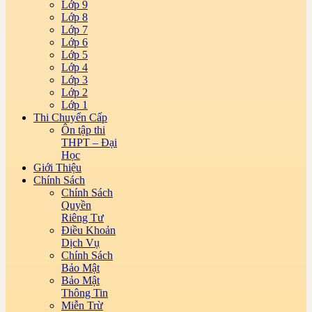
Lớp 9
Lớp 8
Lớp 7
Lớp 6
Lớp 5
Lớp 4
Lớp 3
Lớp 2
Lớp 1
Thi Chuyển Cấp
Ôn tập thi
THPT – Đại
Học
Giới Thiệu
Chính Sách
Chính Sách
Quyền
Riêng Tư
Điều Khoản
Dịch Vụ
Chính Sách
Bảo Mật
Bảo Mật
Thông Tin
Miễn Trừ