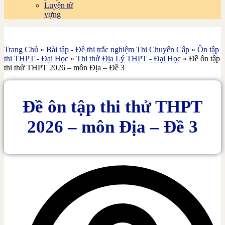
Luyện từ
vựng
Trang Chủ
»
Bài tập - Đề thi trắc nghiệm Thi Chuyển Cấp
»
Ôn tập
thi THPT - Đại Học
»
Thi thử Địa Lý THPT - Đại Học
»
Đề ôn tập
thi thử THPT 2026 – môn Địa – Đề 3
Đề ôn tập thi thử THPT
2026 – môn Địa – Đề 3