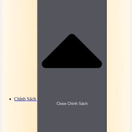
Online
Bài tập, đề thi trắc nghiệm Kiến trúc máy tính
Online
Bài tập, đề thi trắc nghiệm Kinh tế chính trị Online
Bài tập, đề thi trắc nghiệm Kinh tế học đại cương
Online
Bài tập, đề thi trắc nghiệm Kinh tế lượng Online
Bài tập, đề thi trắc nghiệm Kinh tế môi trường
Online
Bài tập, đề thi trắc nghiệm Kinh tế phát triển
Online
Bài tập, đề thi trắc nghiệm Kinh tế quốc tế Online
Bài tập, đề thi trắc nghiệm Kinh tế vi mô Online
Bài tập, đề thi trắc nghiệm Kinh tế vĩ mô Online
Bài tập, đề thi trắc nghiệm Kỹ năng lãnh đạo
Online
Bài tập, đề thi trắc nghiệm Ký sinh trùng Online
Bài tập, đề thi trắc nghiệm Kỹ thuật an toàn lao
động
Chính Sách
Bài tập, đề thi trắc nghiệm Kỹ thuật cảm biến
Close Chính Sách
Online
Bài tập, đề thi trắc nghiệm Kỹ thuật lạnh Online
Bài tập, đề thi trắc nghiệm Kỹ thuật mạch điện tử
Online
Bài tập, đề thi trắc nghiệm Kỹ thuật môi trường