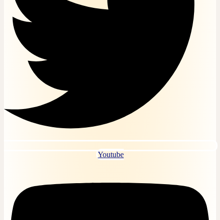
Bài tập, đề thi trắc nghiệm Huyết học – Truyền
máu Online
Bài tập, đề thi trắc nghiệm Kế toán công Online
Bài tập, đề thi trắc nghiệm Kế toán doanh nghiệp
Online
Bài tập, đề thi trắc nghiệm Kế toán hành chính sự
nghiệp
Bài tập, đề thi trắc nghiệm Kế toán máy Online
Bài tập, đề thi trắc nghiệm Kế toán quản trị Online
Bài tập, đề thi trắc nghiệm Kế toán quốc tế Online
Bài tập, đề thi trắc nghiệm Kế toán tài chính Online
Bài tập, đề thi trắc nghiệm Kế toán thuế Online
Bài tập, đề thi trắc nghiệm Khoa học quản lý
Online
Bài tập, đề thi trắc nghiệm Kiểm toán căn bản
Online
Bài tập, đề thi trắc nghiệm Kiến trúc máy tính
Online
Youtube
Bài tập, đề thi trắc nghiệm Kinh tế chính trị Online
Bài tập, đề thi trắc nghiệm Kinh tế học đại cương
Online
Bài tập, đề thi trắc nghiệm Kinh tế lượng Online
Bài tập, đề thi trắc nghiệm Kinh tế môi trường
Online
Bài tập, đề thi trắc nghiệm Kinh tế phát triển