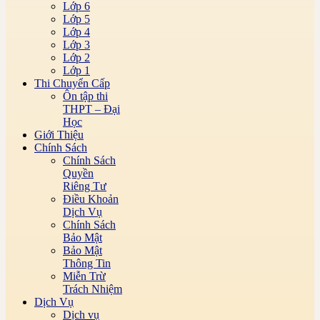
Lớp 6
Bài tập, đề thi trắc nghiệm Vi sinh đại cương Online
Lớp 5
Bài tập, đề thi trắc nghiệm Vi xử lý Online
Lớp 4
Bài tập, đề thi trắc nghiệm Xác suất thống kê
Lớp 3
Online
Lớp 2
Bài tập, đề thi trắc nghiệm Y học cổ truyền Online
Lớp 1
Bài tập, đề thi trắc nghiệm Y sinh học di truyền
Thi Chuyển Cấp
Online
Ôn tập thi
Bài tập, đề thi trắc nghiệm Đại cương y học lao
THPT – Đại
động Online
Học
Bài tập, đề thi trắc nghiệm Đại số tuyến tính Online
Giới Thiệu
Bài tập, đề thi trắc nghiệm Đấu thầu Online
Chính Sách
Bài tập, đề thi trắc nghiệm Địa lý du lịch Việt Nam
Chính Sách
Online
Quyền
Bài tập, đề thi trắc nghiệm Địa lý kinh tế Online
Riêng Tư
Bài tập, đề thi trắc nghiệm Điều dưỡng cơ bản
Điều Khoản
Bài tập, đề thi trắc nghiệm Định giá tài sản Online
Dịch Vụ
Bài tập, đề thi trắc nghiệm Đo lường điện và thiết bị
Chính Sách
đo Online
Bảo Mật
Quản trị nhân lực
Bảo Mật
Trắc nghiệm Kiến trúc máy tính
Thông Tin
Trắc nghiệm Kỹ thuật vi xử lý
Miễn Trừ
Trắc nghiệm Luật kinh doanh
Trách Nhiệm
Trắc nghiệm Luật kinh tế
Dịch Vụ
Trắc Nghiệm Nhập môn Internet và E-learning
Dịch vụ