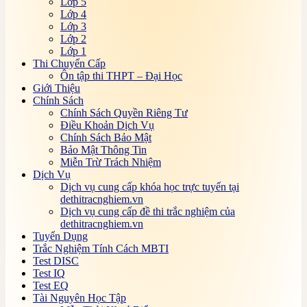
Lớp 5
Online
Lớp 4
Bài tập, đề thi trắc nghiệm Tài chính ngân hàng
Lớp 3
Online
Lớp 2
Bài tập, đề thi trắc Nghiệm Tài chính quốc tế
Lớp 1
Online
Thi Chuyển Cấp
Bài tập, đề thi trắc nghiệm Tài chính tiền tệ Online
Ôn tập thi THPT – Đại Học
Bài tập, đề thi trắc nghiệm Tâm lý học Online
Giới Thiệu
Bài tập, đề thi trắc nghiệm Tâm lý y đức Online
Chính Sách
Bài tập, đề thi trắc nghiệm Thanh toán quốc tế
Chính Sách Quyền Riêng Tư
Online
Điều Khoản Dịch Vụ
Bài tập, đề thi trắc nghiệm Thị trường tài chính
Chính Sách Bảo Mật
Online
Bảo Mật Thông Tin
Bài tập, đề thi trắc nghiệm Thiên văn học Online
Miễn Trừ Trách Nhiệm
Bài tập, đề thi trắc nghiệm Thiết kế cầu đường hầm
Dịch Vụ
giao thông
Dịch vụ cung cấp khóa học trực tuyến tại
Bài tập, đề thi trắc nghiệm Thủ tục hải quan Online
dethitracnghiem.vn
Bài tập, đề thi trắc nghiệm Thương mại quốc tế
Dịch vụ cung cấp đề thi trắc nghiệm của
Online
dethitracnghiem.vn
Bài tập, đề thi trắc nghiệm Thương mại điện tử
Tuyển Dụng
Online
Trắc Nghiệm Tính Cách MBTI
Bài tập, đề thi trắc nghiệm Thủy khí Online
Test DISC
Bài tập, đề thi trắc nghiệm Tín dụng ngân hàng
Test IQ
Online
Test EQ
Bài tập, đề thi trắc nghiệm Tin học nghề phổ thông
Tài Nguyên Học Tập
Online