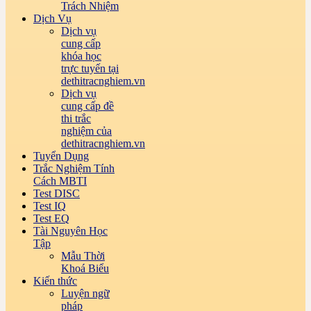
Trách Nhiệm
Dịch Vụ
Dịch vụ
cung cấp
khóa học
trực tuyến tại
dethitracnghiem.vn
Dịch vụ
cung cấp đề
thi trắc
nghiệm của
dethitracnghiem.vn
Tuyển Dụng
Trắc Nghiệm Tính
Cách MBTI
Test DISC
Test IQ
Test EQ
Tài Nguyên Học
Tập
Mẫu Thời
Khoá Biểu
Kiến thức
Luyện ngữ
pháp