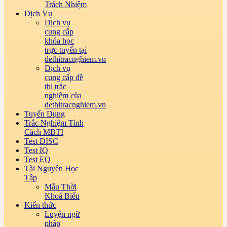
Trách Nhiệm
Dịch Vụ
Dịch vụ
cung cấp
khóa học
trực tuyến tại
dethitracnghiem.vn
Dịch vụ
cung cấp đề
thi trắc
nghiệm của
dethitracnghiem.vn
Tuyển Dụng
Trắc Nghiệm Tính
Cách MBTI
Test DISC
Test IQ
Test EQ
Tài Nguyên Học
Tập
Mẫu Thời
Khoá Biểu
Kiến thức
Luyện ngữ
pháp