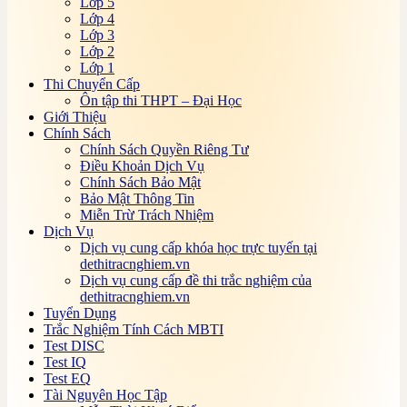
Lớp 5
Online
Lớp 4
Bài tập, đề thi trắc nghiệm Tài chính ngân hàng
Lớp 3
Online
Lớp 2
Bài tập, đề thi trắc Nghiệm Tài chính quốc tế
Lớp 1
Online
Thi Chuyển Cấp
Bài tập, đề thi trắc nghiệm Tài chính tiền tệ Online
Ôn tập thi THPT – Đại Học
Bài tập, đề thi trắc nghiệm Tâm lý học Online
Giới Thiệu
Bài tập, đề thi trắc nghiệm Tâm lý y đức Online
Chính Sách
Bài tập, đề thi trắc nghiệm Thanh toán quốc tế
Chính Sách Quyền Riêng Tư
Online
Điều Khoản Dịch Vụ
Bài tập, đề thi trắc nghiệm Thị trường tài chính
Chính Sách Bảo Mật
Online
Bảo Mật Thông Tin
Bài tập, đề thi trắc nghiệm Thiên văn học Online
Miễn Trừ Trách Nhiệm
Bài tập, đề thi trắc nghiệm Thiết kế cầu đường hầm
Dịch Vụ
giao thông
Dịch vụ cung cấp khóa học trực tuyến tại
Bài tập, đề thi trắc nghiệm Thủ tục hải quan Online
dethitracnghiem.vn
Bài tập, đề thi trắc nghiệm Thương mại quốc tế
Dịch vụ cung cấp đề thi trắc nghiệm của
Online
dethitracnghiem.vn
Bài tập, đề thi trắc nghiệm Thương mại điện tử
Tuyển Dụng
Online
Trắc Nghiệm Tính Cách MBTI
Bài tập, đề thi trắc nghiệm Thủy khí Online
Test DISC
Bài tập, đề thi trắc nghiệm Tín dụng ngân hàng
Test IQ
Online
Test EQ
Bài tập, đề thi trắc nghiệm Tin học nghề phổ thông
Tài Nguyên Học Tập
Online