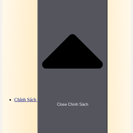
Online
Bài tập, đề thi trắc nghiệm Kiến trúc máy tính
Online
Bài tập, đề thi trắc nghiệm Kinh tế chính trị Online
Bài tập, đề thi trắc nghiệm Kinh tế học đại cương
Online
Bài tập, đề thi trắc nghiệm Kinh tế lượng Online
Bài tập, đề thi trắc nghiệm Kinh tế môi trường
Online
Bài tập, đề thi trắc nghiệm Kinh tế phát triển
Online
Bài tập, đề thi trắc nghiệm Kinh tế quốc tế Online
Bài tập, đề thi trắc nghiệm Kinh tế vi mô Online
Bài tập, đề thi trắc nghiệm Kinh tế vĩ mô Online
Bài tập, đề thi trắc nghiệm Kỹ năng lãnh đạo
Online
Bài tập, đề thi trắc nghiệm Ký sinh trùng Online
Bài tập, đề thi trắc nghiệm Kỹ thuật an toàn lao
động
Chính Sách
Bài tập, đề thi trắc nghiệm Kỹ thuật cảm biến
Close Chính Sách
Online
Bài tập, đề thi trắc nghiệm Kỹ thuật lạnh Online
Bài tập, đề thi trắc nghiệm Kỹ thuật mạch điện tử
Online
Bài tập, đề thi trắc nghiệm Kỹ thuật môi trường