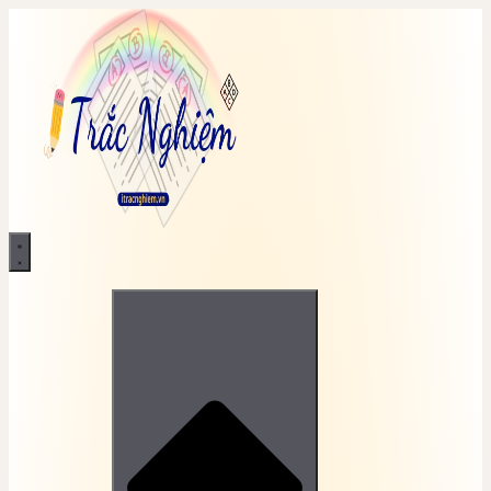
Chuyển
đến
nội
dung