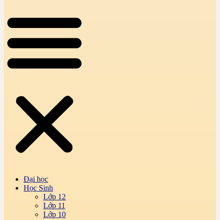
Đại học
Học Sinh
Lớp 12
Lớp 11
Lớp 10