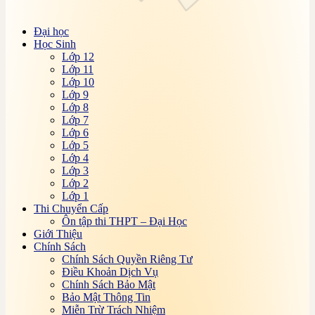
Bài tập, đề thi trắc nghiệm Lịch sử Đảng Online Có
đáp án
Bài tập, đề thi trắc nghiệm Linh kiện điện tử Online
Đại học
Bài tập, đề thi trắc nghiệm Logic học Online
Học Sinh
Bài tập, đề thi trắc nghiệm Luật an sinh xã hội
Lớp 12
Online
Lớp 11
Bài tập, đề thi trắc nghiệm Luật bảo hiểm Online
Lớp 10
Bài tập, đề thi trắc nghiệm Luật cạnh tranh Online
Lớp 9
Bài tập, đề thi trắc nghiệm Luật dân sự Online
Lớp 8
Bài tập, đề thi trắc nghiệm Luật doanh nghiệp
Lớp 7
Online
Lớp 6
Bài tập, đề thi trắc nghiệm Luật du lịch Online
Lớp 5
Bài tập, đề thi trắc nghiệm Luật giáo dục Online
Lớp 4
Bài tập, đề thi trắc nghiệm Luật hành chính Online
Lớp 3
Bài tập, đề thi trắc nghiệm Luật hiến pháp Online
Lớp 2
Bài tập, đề thi trắc nghiệm Luật hình sự Online
Lớp 1
Bài tập, đề thi trắc Nghiệm Luật hôn nhân và gia
Thi Chuyển Cấp
đình
Ôn tập thi THPT – Đại Học
Bài tập, đề thi trắc nghiệm Luật kinh doanh Online
Giới Thiệu
Bài tập, đề thi trắc nghiệm Luật kinh tế Online
Chính Sách
Bài tập, đề thi trắc nghiệm Luật lao động Online
Chính Sách Quyền Riêng Tư
Bài tập, đề thi trắc nghiệm Luật môi trường Online
Điều Khoản Dịch Vụ
Bài tập, đề thi trắc nghiệm Luật ngân hàng Online
Chính Sách Bảo Mật
Bài tập, đề thi trắc nghiệm Luật so sánh Online
Bảo Mật Thông Tin
Bài tập, đề thi trắc nghiệm Luật tài chính Online
Miễn Trừ Trách Nhiệm