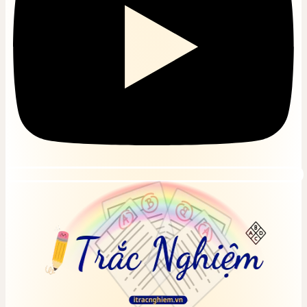
Online
Bài tập, đề thi trắc nghiệm Kinh tế quốc tế Online
Bài tập, đề thi trắc nghiệm Kinh tế vi mô Online
Bài tập, đề thi trắc nghiệm Kinh tế vĩ mô Online
Bài tập, đề thi trắc nghiệm Kỹ năng lãnh đạo
Online
Bài tập, đề thi trắc nghiệm Ký sinh trùng Online
Bài tập, đề thi trắc nghiệm Kỹ thuật an toàn lao
động
Bài tập, đề thi trắc nghiệm Kỹ thuật cảm biến
Online
Bài tập, đề thi trắc nghiệm Kỹ thuật lạnh Online
Bài tập, đề thi trắc nghiệm Kỹ thuật mạch điện tử
Online
Bài tập, đề thi trắc nghiệm Kỹ thuật môi trường
Online
Bài tập, đề thi trắc nghiệm Kỹ thuật nhiệt Online
Bài tập, đề thi trắc nghiệm Kỹ thuật thực phẩm
Online
Bài tập, đề thi trắc nghiệm Kỹ thuật điện Online
Bài tập, đề thi trắc nghiệm Lập trình Java Online
Bài tập, đề thi trắc nghiệm Lịch sử kinh tế quốc
dân
Bài tập, đề thi trắc nghiệm Lịch sử văn minh thế
giới