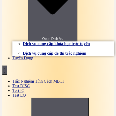
Bài tập, đề thi trắc nghiệm Nghiệp vụ ngân hàng
Online
Bài tập, đề thi trắc nghiệm Nghiệp vụ ngoại thương
Online
Bài tập, đề thi trắc nghiệm Nguyên lý hệ điều hành
Online
Bài tập, đề thi trắc nghiệm Nguyên lý kế toán
Online
Open Dịch Vụ
Bài tập, đề thi trắc nghiệm Nhi khoa Online
Dịch vụ cung cấp khóa học trực tuyến
Bài tập, đề thi trắc nghiệm Nội khoa cơ sở Online
Bài tập, đề thi trắc nghiệm Nội ngoại cơ sở Online
Dịch vụ cung cấp đề thi trắc nghiệm
Bài tập, đề thi trắc nghiệm Phân tích báo cáo tài
Tuyển Dụng
chính
Bài tập, đề thi trắc nghiệm Phân tích kinh doanh
Online
Bài tập, đề thi trắc nghiệm Pháp luật kinh tế Online
Bài tập, đề thi trắc nghiệm Pháp luật trong xây
Trắc Nghiệm Tính Cách MBTI
dựng
Test DISC
Bài tập, đề thi trắc nghiệm Pháp luật đại cương
Test IQ
Online có đáp án
Test EQ
Bài tập, đề thi trắc nghiệm Quan hệ công chúng
(PR)
Bài tập, đề thi trắc nghiệm Quản lý bán hàng
Online