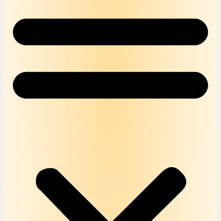
Bài tập, đề thi trắc nghiệm Nội ngoại cơ sở Online
Bài tập, đề thi trắc nghiệm Phân tích báo cáo tài
chính
Bài tập, đề thi trắc nghiệm Phân tích kinh doanh
Online
Bài tập, đề thi trắc nghiệm Pháp luật kinh tế Online
Bài tập, đề thi trắc nghiệm Pháp luật trong xây
dựng
Bài tập, đề thi trắc nghiệm Pháp luật đại cương
Online có đáp án
Bài tập, đề thi trắc nghiệm Quan hệ công chúng
(PR)
Bài tập, đề thi trắc nghiệm Quản lý bán hàng
Online
Bài tập, đề thi trắc Nghiệm Quản lý dự án đầu tư
Bài tập, đề thi trắc nghiệm Quản lý thuế Online
Bài tập, đề thi trắc nghiệm Quản trị chất lượng
Online
Bài tập, đề thi trắc nghiệm Quản trị chiến lược
Online
Bài tập, đề thi trắc nghiệm Quản trị cơ sở dữ liệu
Bài tập, đề thi trắc nghiệm Quản trị dịch vụ Online
Bài tập, đề thi trắc nghiệm Quản trị dự án Online
Bài tập, đề thi trắc nghiệm Quản trị học Online
Bài tập, đề thi trắc nghiệm Quản trị kinh doanh