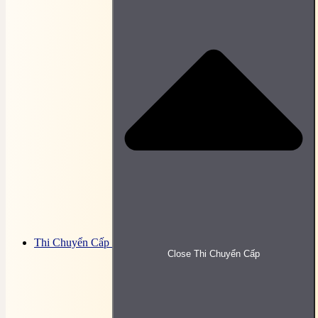
Bài tập, đề thi trắc nghiệm Giải phẫu bệnh Online
Bài tập, đề thi trắc nghiệm Giải phẫu đại cương Onli
Bài tập, đề thi trắc nghiệm Giáo dục học đại cương O
Bài tập, đề thi trắc nghiệm Giáo dục nghề nghiệp On
Bài tập, đề thi trắc nghiệm Giáo dục quốc phòng Onl
Bài tập, đề thi trắc nghiệm Giao tiếp trong kinh doa
Bài tập, đề thi trắc nghiệm Hành vi tổ chức Online
Bài tập, đề thi trắc nghiệm Hệ điều hành Linux Onli
Bài tập, đề thi trắc nghiệm Hệ điều hành Windows O
Bài tập, đề thi trắc nghiệm Hóa lí dược Online
Bài tập, đề thi trắc nghiệm Hóa phân tích Online
Bài tập, đề thi trắc nghiệm Hóa sinh Online
Bài tập, đề thi trắc nghiệm Hóa đại cương Online
Bài tập, đề thi trắc nghiệm Huyết học – Truyền máu 
Bài tập, đề thi trắc nghiệm Kế toán công Online
Bài tập, đề thi trắc nghiệm Kế toán doanh nghiệp On
Bài tập, đề thi trắc nghiệm Kế toán hành chính sự n
Bài tập, đề thi trắc nghiệm Kế toán máy Online
Bài tập, đề thi trắc nghiệm Kế toán quản trị Online
Thi Chuyển Cấp
Bài tập, đề thi trắc nghiệm Kế toán quốc tế Online
Close Thi Chuyển Cấp
Bài tập, đề thi trắc nghiệm Kế toán tài chính Online
Bài tập, đề thi trắc nghiệm Kế toán thuế Online
Bài tập, đề thi trắc nghiệm Khoa học quản lý Online
Bài tập, đề thi trắc nghiệm Kiểm toán căn bản Onlin
Bài tập, đề thi trắc nghiệm Kiến trúc máy tính Onlin