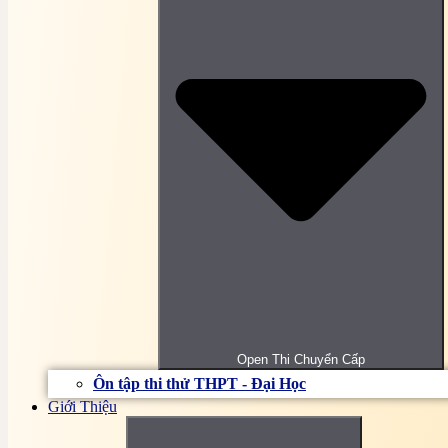
Bài tập, đề thi trắc nghiệm Kinh tế chính trị Online
Bài tập, đề thi trắc nghiệm Kinh tế học đại cương On
Bài tập, đề thi trắc nghiệm Kinh tế lượng Online
Bài tập, đề thi trắc nghiệm Kinh tế môi trường Onlin
Bài tập, đề thi trắc nghiệm Kinh tế phát triển Online
Bài tập, đề thi trắc nghiệm Kinh tế quốc tế Online
Bài tập, đề thi trắc nghiệm Kinh tế vi mô Online
Bài tập, đề thi trắc nghiệm Kinh tế vĩ mô Online
Bài tập, đề thi trắc nghiệm Kỹ năng lãnh đạo Online
Bài tập, đề thi trắc nghiệm Ký sinh trùng Online
Bài tập, đề thi trắc nghiệm Kỹ thuật an toàn lao độn
Bài tập, đề thi trắc nghiệm Kỹ thuật cảm biến Online
Bài tập, đề thi trắc nghiệm Kỹ thuật lạnh Online
Bài tập, đề thi trắc nghiệm Kỹ thuật mạch điện tử On
Bài tập, đề thi trắc nghiệm Kỹ thuật môi trường Onl
Bài tập, đề thi trắc nghiệm Kỹ thuật nhiệt Online
Bài tập, đề thi trắc nghiệm Kỹ thuật thực phẩm Onli
Bài tập, đề thi trắc nghiệm Kỹ thuật điện Online
Bài tập, đề thi trắc nghiệm Lập trình Java Online
Bài tập, đề thi trắc nghiệm Lịch sử kinh tế quốc dân
Open Thi Chuyển Cấp
Bài tập, đề thi trắc nghiệm Lịch sử văn minh thế giới
Ôn tập thi thử THPT - Đại Học
Bài tập, đề thi trắc nghiệm Lịch sử Đảng Online Có 
Bài tập, đề thi trắc nghiệm Linh kiện điện tử Online
Giới Thiệu
Bài tập, đề thi trắc nghiệm Logic học Online
Bài tập, đề thi trắc nghiệm Luật an sinh xã hội Onlin