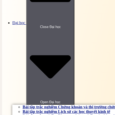
Đại học
Close Đại học
Open Đại học
Bài tập trắc nghiệm Chứng khoán và thị trường ch
Bài tập trắc nghiệm Lịch sử các học thuyết kinh tế