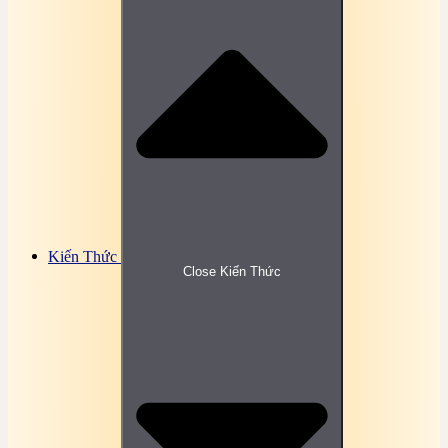
Bài tập, đề thi trắc Nghiệm Quản lý dự án đầu tư
Bài tập, đề thi trắc nghiệm Quản lý thuế Online
Bài tập, đề thi trắc nghiệm Quản trị chất lượng
Online
Bài tập, đề thi trắc nghiệm Quản trị chiến lược
Online
Bài tập, đề thi trắc nghiệm Quản trị cơ sở dữ liệu
Bài tập, đề thi trắc nghiệm Quản trị dịch vụ Online
Bài tập, đề thi trắc nghiệm Quản trị dự án Online
Bài tập, đề thi trắc nghiệm Quản trị học Online
Bài tập, đề thi trắc nghiệm Quản trị kinh doanh
quốc tế
Bài tập, đề thi trắc nghiệm Quản trị logistics Online
Bài tập, đề thi trắc nghiệm Quản trị mạng Online
Bài tập, đề thi trắc nghiệm Quản trị marketing
Kiến Thức
Online
Close Kiến Thức
Bài tập, đề thi trắc nghiệm Quản trị nguồn nhân
lực
Bài tập, đề thi trắc nghiệm Quản trị sản xuất Online
Bài tập, đề thi trắc nghiệm Quản trị tài chính
Online
Bài tập, đề thi trắc nghiệm Quản trị thương mại
Online
Bài tập, đề thi trắc nghiệm Quản trị văn phòng
Online