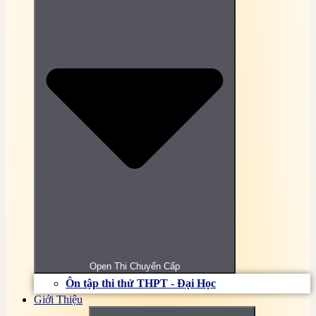
doanh
Bài tập, đề thi trắc nghiệm Hành vi tổ chức Online
Bài tập, đề thi trắc nghiệm Hệ điều hành Linux
Online
Bài tập, đề thi trắc nghiệm Hệ điều hành Windows
Online
Bài tập, đề thi trắc nghiệm Hóa lí dược Online
Bài tập, đề thi trắc nghiệm Hóa phân tích Online
Bài tập, đề thi trắc nghiệm Hóa sinh Online
Bài tập, đề thi trắc nghiệm Hóa đại cương Online
Bài tập, đề thi trắc nghiệm Huyết học – Truyền
máu Online
Bài tập, đề thi trắc nghiệm Kế toán công Online
Bài tập, đề thi trắc nghiệm Kế toán doanh nghiệp
Online
Bài tập, đề thi trắc nghiệm Kế toán hành chính sự
nghiệp
Bài tập, đề thi trắc nghiệm Kế toán máy Online
Bài tập, đề thi trắc nghiệm Kế toán quản trị Online
Bài tập, đề thi trắc nghiệm Kế toán quốc tế Online
Bài tập, đề thi trắc nghiệm Kế toán tài chính Online
Open Thi Chuyển Cấp
Bài tập, đề thi trắc nghiệm Kế toán thuế Online
Ôn tập thi thử THPT - Đại Học
Bài tập, đề thi trắc nghiệm Khoa học quản lý
Online
Giới Thiệu
Bài tập, đề thi trắc nghiệm Kiểm toán căn bản