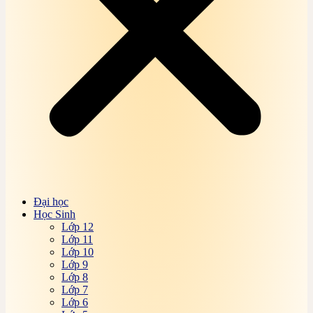
quốc tế
Bài tập, đề thi trắc nghiệm Quản trị logistics Online
Bài tập, đề thi trắc nghiệm Quản trị mạng Online
Bài tập, đề thi trắc nghiệm Quản trị marketing
Online
Bài tập, đề thi trắc nghiệm Quản trị nguồn nhân
lực
Bài tập, đề thi trắc nghiệm Quản trị sản xuất Online
Bài tập, đề thi trắc nghiệm Quản trị tài chính
Online
Bài tập, đề thi trắc nghiệm Quản trị thương mại
Online
Bài tập, đề thi trắc nghiệm Quản trị văn phòng
Online
Bài tập, đề thi trắc nghiệm Quản trị xuất nhập
khẩu Online
Đại học
Bài tập, đề thi trắc nghiệm Răng – Hàm – Mặt
Học Sinh
Online
Lớp 12
Bài tập, đề thi trắc nghiệm Sinh học đại cương
Lớp 11
Online
Lớp 10
Bài tập, đề thi trắc nghiệm Sinh lý học Online
Lớp 9
Bài tập, đề thi trắc nghiệm SPSS Online
Lớp 8
Bài tập, đề thi trắc nghiệm Tai – Mũi – Họng Online
Lớp 7
Bài tập, đề thi trắc nghiệm Tài chính công Online
Lớp 6
Bài tập, đề thi trắc nghiệm Tài chính doanh nghiệp