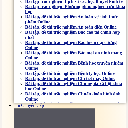
Bài tập trắc nghiệm Lịch sử các học thuyết kinh tế
Bài tập trắc nghiệm Phương pháp nghiên cứu khoa
học
Bài tập, đề thi trắc nghiệm An toàn vệ sinh thực
phẩm Online
Bài tập, đề thi trắc nghiệm An toàn điện Online
Bài tập, đề thi trắc nghiệm Báo cáo tài chính hợp
nhất
Bài tập, đề thi trắc nghiệm Bảo hiểm đại cương
Online
Bài tập, đề thi trắc nghiệm Bảo mật an ninh mạng
Online
Bài tập, đề thi trắc nghiệm Bệnh học truyền nhiễm
Online
Bài tập, đề thi trắc nghiệm Bệnh lý học Online
Bài tập, đề thi trắc nghiệm Chi tiết máy Online
Bài tập, đề thi trắc nghiệm Chủ nghĩa xã hội khoa
học Online
Bài tập, đề thi trắc nghiệm Chuẩn đoán hình ảnh
Online
Bài tập, đề thi trắc nghiệm Chứng chỉ hành nghề
Thi Chuyển Cấp
xây dựng
Bài tập, đề thi trắc nghiệm Cơ học đất Online
Bài tập, đề thi trắc nghiệm Cơ sở văn hóa Việt Nam
Online