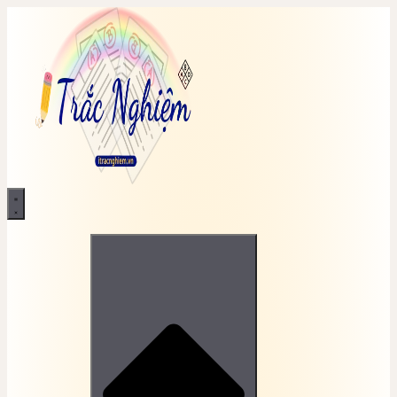
Chuyển
đến
nội
dung