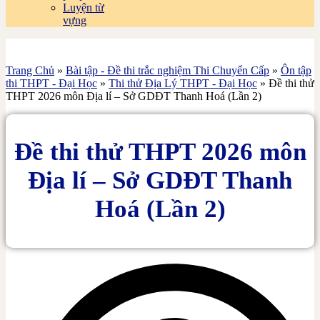
Luyện từ
vựng
Trang Chủ
»
Bài tập - Đề thi trắc nghiệm Thi Chuyển Cấp
»
Ôn tập
thi THPT - Đại Học
»
Thi thử Địa Lý THPT - Đại Học
»
Đề thi thử
THPT 2026 môn Địa lí – Sở GDĐT Thanh Hoá (Lần 2)
Đề thi thử THPT 2026 môn
Địa lí – Sở GDĐT Thanh
Hoá (Lần 2)