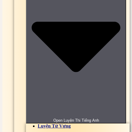
Online
Bài tập, đề thi trắc nghiệm Truyền số liệu Online
1000 + Bài tập, đề thi trắc nghiệm Tư tưởng Hồ Chí
Minh Online Có Đáp Án
Bài tập, đề thi Trắc Nghiệm Vật liệu cơ khí Online
Bài tập, đề thi trắc nghiệm Vật liệu kỹ thuật Online
Bài tập, đề thi trắc nghiệm Vật liệu điện Online
Bài tập, đề thi trắc nghiệm Vật lý đại cương Online
Bài tập, đề thi trắc nghiệm Vi sinh thực phẩm
Online
Bài tập, đề thi trắc nghiệm Vi sinh vật Online
Bài tập, đề thi trắc nghiệm Vi sinh đại cương Online
Bài tập, đề thi trắc nghiệm Vi xử lý Online
Bài tập, đề thi trắc nghiệm Xác suất thống kê
Online
Bài tập, đề thi trắc nghiệm Y học cổ truyền Online
Bài tập, đề thi trắc nghiệm Y sinh học di truyền
Online
Bài tập, đề thi trắc nghiệm Đại cương y học lao
động Online
Bài tập, đề thi trắc nghiệm Đại số tuyến tính Online
Bài tập, đề thi trắc nghiệm Đấu thầu Online
Bài tập, đề thi trắc nghiệm Địa lý du lịch Việt Nam
Open Luyện Thi Tiếng Anh
Online
Luyện Từ Vựng
Bài tập, đề thi trắc nghiệm Địa lý kinh tế Online