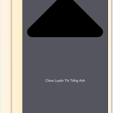
giao thông
Bài tập, đề thi trắc nghiệm Thủ tục hải quan Online
Bài tập, đề thi trắc nghiệm Thương mại quốc tế
Online
Bài tập, đề thi trắc nghiệm Thương mại điện tử
Online
Bài tập, đề thi trắc nghiệm Thủy khí Online
Bài tập, đề thi trắc nghiệm Tín dụng ngân hàng
Online
Bài tập, đề thi trắc nghiệm Tin học nghề phổ thông
Online
Bài tập, đề thi trắc nghiệm Tin học đại cương
Online
Bài tập, đề thi trắc nghiệm Tổ chức và quản lý y tế
Online
Bài tập, đề thi trắc nghiệm Toán cao cấp A1 Online
Bài tập, đề thi trắc nghiệm Toán cao cấp A2 Online
Bài tập, đề thi trắc nghiệm Toán cao cấp C1 Online
Close Luyện Thi Tiếng Anh
Bài tập, đề thi trắc nghiệm Toán cao cấp C2 Online
Bài tập, đề thi trắc nghiệm Toán kinh tế Online
Bài tập, đề thi trắc nghiệm Toán rời rạc Online
Bài tập, đề thi trắc nghiệm Toán tài chính Online
Bài tập, đề thi trắc nghiệm Tổng quát viễn thông
Online
Bài tập, đề thi trắc nghiệm Triết học Mác Lênin