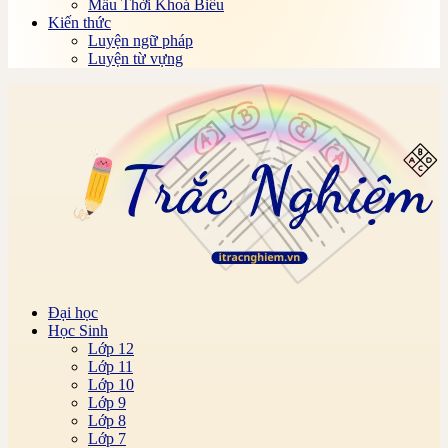
Mẫu Thời Khoá Biểu
Bài tập, đề thi trắc nghiệm Tin học đại cương
Kiến thức
Online
Luyện ngữ pháp
Bài tập, đề thi trắc nghiệm Tổ chức và quản lý y tế
Luyện từ vựng
Online
Bài tập, đề thi trắc nghiệm Toán cao cấp A1 Online
Bài tập, đề thi trắc nghiệm Toán cao cấp A2 Online
Bài tập, đề thi trắc nghiệm Toán cao cấp C1 Online
Bài tập, đề thi trắc nghiệm Toán cao cấp C2 Online
Bài tập, đề thi trắc nghiệm Toán kinh tế Online
Bài tập, đề thi trắc nghiệm Toán rời rạc Online
Bài tập, đề thi trắc nghiệm Toán tài chính Online
Bài tập, đề thi trắc nghiệm Tổng quát viễn thông
Online
Bài tập, đề thi trắc nghiệm Triết học Mác Lênin
Online
Bài tập, đề thi trắc nghiệm Truyền số liệu Online
1000 + Bài tập, đề thi trắc nghiệm Tư tưởng Hồ Chí
Đại học
Minh Online Có Đáp Án
Học Sinh
Bài tập, đề thi Trắc Nghiệm Vật liệu cơ khí Online
Lớp 12
Bài tập, đề thi trắc nghiệm Vật liệu kỹ thuật Online
Lớp 11
Bài tập, đề thi trắc nghiệm Vật liệu điện Online
Lớp 10
Bài tập, đề thi trắc nghiệm Vật lý đại cương Online
Lớp 9
Bài tập, đề thi trắc nghiệm Vi sinh thực phẩm
Lớp 8
Online
Lớp 7
Bài tập, đề thi trắc nghiệm Vi sinh vật Online