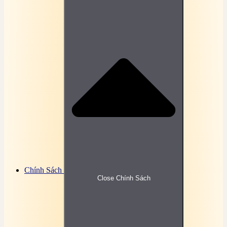
Online
Bài tập, đề thi trắc nghiệm Kiến trúc máy tính
Online
Bài tập, đề thi trắc nghiệm Kinh tế chính trị Online
Bài tập, đề thi trắc nghiệm Kinh tế học đại cương
Online
Bài tập, đề thi trắc nghiệm Kinh tế lượng Online
Bài tập, đề thi trắc nghiệm Kinh tế môi trường
Online
Bài tập, đề thi trắc nghiệm Kinh tế phát triển
Online
Bài tập, đề thi trắc nghiệm Kinh tế quốc tế Online
Bài tập, đề thi trắc nghiệm Kinh tế vi mô Online
Bài tập, đề thi trắc nghiệm Kinh tế vĩ mô Online
Bài tập, đề thi trắc nghiệm Kỹ năng lãnh đạo
Online
Bài tập, đề thi trắc nghiệm Ký sinh trùng Online
Bài tập, đề thi trắc nghiệm Kỹ thuật an toàn lao
động
Chính Sách
Bài tập, đề thi trắc nghiệm Kỹ thuật cảm biến
Close Chính Sách
Online
Bài tập, đề thi trắc nghiệm Kỹ thuật lạnh Online
Bài tập, đề thi trắc nghiệm Kỹ thuật mạch điện tử
Online
Bài tập, đề thi trắc nghiệm Kỹ thuật môi trường