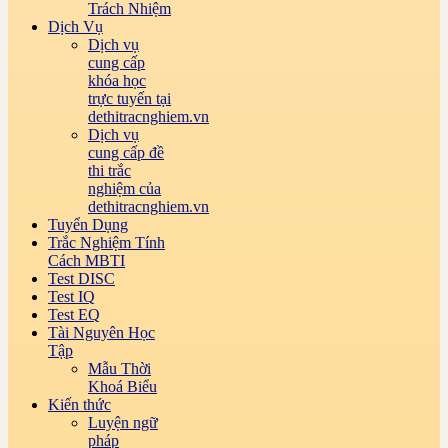
Trách Nhiệm
Dịch Vụ
Dịch vụ
cung cấp
khóa học
trực tuyến tại
dethitracnghiem.vn
Dịch vụ
cung cấp đề
thi trắc
nghiệm của
dethitracnghiem.vn
Tuyển Dụng
Trắc Nghiệm Tính
Cách MBTI
Test DISC
Test IQ
Test EQ
Tài Nguyên Học
Tập
Mẫu Thời
Khoá Biểu
Kiến thức
Luyện ngữ
pháp