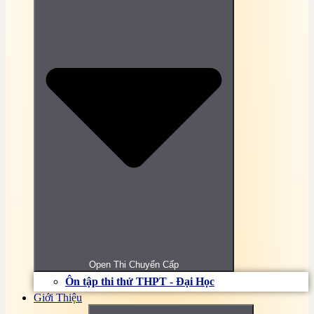
doanh
Bài tập, đề thi trắc nghiệm Hành vi tổ chức Online
Bài tập, đề thi trắc nghiệm Hệ điều hành Linux
Online
Bài tập, đề thi trắc nghiệm Hệ điều hành Windows
Online
Bài tập, đề thi trắc nghiệm Hóa lí dược Online
Bài tập, đề thi trắc nghiệm Hóa phân tích Online
Bài tập, đề thi trắc nghiệm Hóa sinh Online
Bài tập, đề thi trắc nghiệm Hóa đại cương Online
Bài tập, đề thi trắc nghiệm Huyết học – Truyền
máu Online
Bài tập, đề thi trắc nghiệm Kế toán công Online
Bài tập, đề thi trắc nghiệm Kế toán doanh nghiệp
Online
Bài tập, đề thi trắc nghiệm Kế toán hành chính sự
nghiệp
Bài tập, đề thi trắc nghiệm Kế toán máy Online
Bài tập, đề thi trắc nghiệm Kế toán quản trị Online
Bài tập, đề thi trắc nghiệm Kế toán quốc tế Online
Bài tập, đề thi trắc nghiệm Kế toán tài chính Online
Open Thi Chuyển Cấp
Bài tập, đề thi trắc nghiệm Kế toán thuế Online
Ôn tập thi thử THPT - Đại Học
Bài tập, đề thi trắc nghiệm Khoa học quản lý
Online
Giới Thiệu
Bài tập, đề thi trắc nghiệm Kiểm toán căn bản