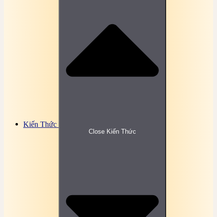
Bài tập, đề thi trắc Nghiệm Quản lý dự án đầu tư
Bài tập, đề thi trắc nghiệm Quản lý thuế Online
Bài tập, đề thi trắc nghiệm Quản trị chất lượng
Online
Bài tập, đề thi trắc nghiệm Quản trị chiến lược
Online
Bài tập, đề thi trắc nghiệm Quản trị cơ sở dữ liệu
Bài tập, đề thi trắc nghiệm Quản trị dịch vụ Online
Bài tập, đề thi trắc nghiệm Quản trị dự án Online
Bài tập, đề thi trắc nghiệm Quản trị học Online
Bài tập, đề thi trắc nghiệm Quản trị kinh doanh
quốc tế
Bài tập, đề thi trắc nghiệm Quản trị logistics Online
Bài tập, đề thi trắc nghiệm Quản trị mạng Online
Bài tập, đề thi trắc nghiệm Quản trị marketing
Kiến Thức
Online
Close Kiến Thức
Bài tập, đề thi trắc nghiệm Quản trị nguồn nhân
lực
Bài tập, đề thi trắc nghiệm Quản trị sản xuất Online
Bài tập, đề thi trắc nghiệm Quản trị tài chính
Online
Bài tập, đề thi trắc nghiệm Quản trị thương mại
Online
Bài tập, đề thi trắc nghiệm Quản trị văn phòng
Online