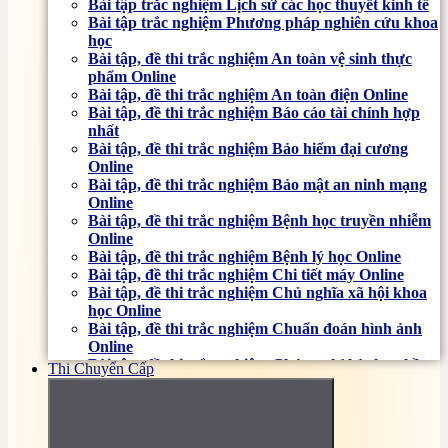
Bài tập trắc nghiệm Lịch sử các học thuyết kinh tế
Bài tập trắc nghiệm Phương pháp nghiên cứu khoa
học
Bài tập, đề thi trắc nghiệm An toàn vệ sinh thực
phẩm Online
Bài tập, đề thi trắc nghiệm An toàn điện Online
Bài tập, đề thi trắc nghiệm Báo cáo tài chính hợp
nhất
Bài tập, đề thi trắc nghiệm Bảo hiểm đại cương
Online
Bài tập, đề thi trắc nghiệm Bảo mật an ninh mạng
Online
Bài tập, đề thi trắc nghiệm Bệnh học truyền nhiễm
Online
Bài tập, đề thi trắc nghiệm Bệnh lý học Online
Bài tập, đề thi trắc nghiệm Chi tiết máy Online
Bài tập, đề thi trắc nghiệm Chủ nghĩa xã hội khoa
học Online
Bài tập, đề thi trắc nghiệm Chuẩn đoán hình ảnh
Online
Bài tập, đề thi trắc nghiệm Chứng chỉ hành nghề
Thi Chuyển Cấp
xây dựng
Bài tập, đề thi trắc nghiệm Cơ học đất Online
Bài tập, đề thi trắc nghiệm Cơ sở văn hóa Việt Nam
Online