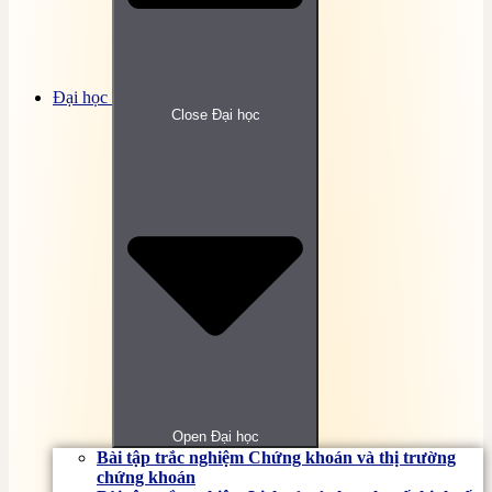
Đại học
Close Đại học
Open Đại học
Bài tập trắc nghiệm Chứng khoán và thị trường
chứng khoán