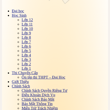
Bài tập, đề thi trắc nghiệm Lịch sử Đảng Online Có
đáp án
Bài tập, đề thi trắc nghiệm Linh kiện điện tử Online
Đại học
Bài tập, đề thi trắc nghiệm Logic học Online
Học Sinh
Bài tập, đề thi trắc nghiệm Luật an sinh xã hội
Lớp 12
Online
Lớp 11
Bài tập, đề thi trắc nghiệm Luật bảo hiểm Online
Lớp 10
Bài tập, đề thi trắc nghiệm Luật cạnh tranh Online
Lớp 9
Bài tập, đề thi trắc nghiệm Luật dân sự Online
Lớp 8
Bài tập, đề thi trắc nghiệm Luật doanh nghiệp
Lớp 7
Online
Lớp 6
Bài tập, đề thi trắc nghiệm Luật du lịch Online
Lớp 5
Bài tập, đề thi trắc nghiệm Luật giáo dục Online
Lớp 4
Bài tập, đề thi trắc nghiệm Luật hành chính Online
Lớp 3
Bài tập, đề thi trắc nghiệm Luật hiến pháp Online
Lớp 2
Bài tập, đề thi trắc nghiệm Luật hình sự Online
Lớp 1
Bài tập, đề thi trắc Nghiệm Luật hôn nhân và gia
Thi Chuyển Cấp
đình
Ôn tập thi THPT – Đại Học
Bài tập, đề thi trắc nghiệm Luật kinh doanh Online
Giới Thiệu
Bài tập, đề thi trắc nghiệm Luật kinh tế Online
Chính Sách
Bài tập, đề thi trắc nghiệm Luật lao động Online
Chính Sách Quyền Riêng Tư
Bài tập, đề thi trắc nghiệm Luật môi trường Online
Điều Khoản Dịch Vụ
Bài tập, đề thi trắc nghiệm Luật ngân hàng Online
Chính Sách Bảo Mật
Bài tập, đề thi trắc nghiệm Luật so sánh Online
Bảo Mật Thông Tin
Bài tập, đề thi trắc nghiệm Luật tài chính Online
Miễn Trừ Trách Nhiệm