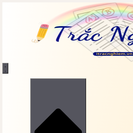
Chuyển
đến
nội
dung