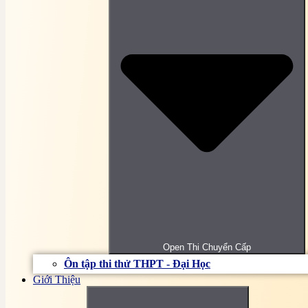
Bài tập, đề thi trắc nghiệm Kinh tế chính trị Online
Bài tập, đề thi trắc nghiệm Kinh tế học đại cương On
Bài tập, đề thi trắc nghiệm Kinh tế lượng Online
Bài tập, đề thi trắc nghiệm Kinh tế môi trường Onlin
Bài tập, đề thi trắc nghiệm Kinh tế phát triển Online
Bài tập, đề thi trắc nghiệm Kinh tế quốc tế Online
Bài tập, đề thi trắc nghiệm Kinh tế vi mô Online
Bài tập, đề thi trắc nghiệm Kinh tế vĩ mô Online
Bài tập, đề thi trắc nghiệm Kỹ năng lãnh đạo Online
Bài tập, đề thi trắc nghiệm Ký sinh trùng Online
Bài tập, đề thi trắc nghiệm Kỹ thuật an toàn lao độn
Bài tập, đề thi trắc nghiệm Kỹ thuật cảm biến Online
Bài tập, đề thi trắc nghiệm Kỹ thuật lạnh Online
Bài tập, đề thi trắc nghiệm Kỹ thuật mạch điện tử On
Bài tập, đề thi trắc nghiệm Kỹ thuật môi trường Onl
Bài tập, đề thi trắc nghiệm Kỹ thuật nhiệt Online
Bài tập, đề thi trắc nghiệm Kỹ thuật thực phẩm Onli
Bài tập, đề thi trắc nghiệm Kỹ thuật điện Online
Bài tập, đề thi trắc nghiệm Lập trình Java Online
Bài tập, đề thi trắc nghiệm Lịch sử kinh tế quốc dân
Open Thi Chuyển Cấp
Bài tập, đề thi trắc nghiệm Lịch sử văn minh thế giới
Ôn tập thi thử THPT - Đại Học
Bài tập, đề thi trắc nghiệm Lịch sử Đảng Online Có 
Bài tập, đề thi trắc nghiệm Linh kiện điện tử Online
Giới Thiệu
Bài tập, đề thi trắc nghiệm Logic học Online
Bài tập, đề thi trắc nghiệm Luật an sinh xã hội Onlin