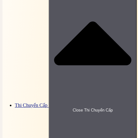
Bài tập, đề thi trắc nghiệm Giải phẫu bệnh Online
Bài tập, đề thi trắc nghiệm Giải phẫu đại cương Onli
Bài tập, đề thi trắc nghiệm Giáo dục học đại cương O
Bài tập, đề thi trắc nghiệm Giáo dục nghề nghiệp On
Bài tập, đề thi trắc nghiệm Giáo dục quốc phòng Onl
Bài tập, đề thi trắc nghiệm Giao tiếp trong kinh doa
Bài tập, đề thi trắc nghiệm Hành vi tổ chức Online
Bài tập, đề thi trắc nghiệm Hệ điều hành Linux Onli
Bài tập, đề thi trắc nghiệm Hệ điều hành Windows O
Bài tập, đề thi trắc nghiệm Hóa lí dược Online
Bài tập, đề thi trắc nghiệm Hóa phân tích Online
Bài tập, đề thi trắc nghiệm Hóa sinh Online
Bài tập, đề thi trắc nghiệm Hóa đại cương Online
Bài tập, đề thi trắc nghiệm Huyết học – Truyền máu 
Bài tập, đề thi trắc nghiệm Kế toán công Online
Bài tập, đề thi trắc nghiệm Kế toán doanh nghiệp On
Bài tập, đề thi trắc nghiệm Kế toán hành chính sự n
Bài tập, đề thi trắc nghiệm Kế toán máy Online
Bài tập, đề thi trắc nghiệm Kế toán quản trị Online
Thi Chuyển Cấp
Bài tập, đề thi trắc nghiệm Kế toán quốc tế Online
Close Thi Chuyển Cấp
Bài tập, đề thi trắc nghiệm Kế toán tài chính Online
Bài tập, đề thi trắc nghiệm Kế toán thuế Online
Bài tập, đề thi trắc nghiệm Khoa học quản lý Online
Bài tập, đề thi trắc nghiệm Kiểm toán căn bản Onlin
Bài tập, đề thi trắc nghiệm Kiến trúc máy tính Onlin