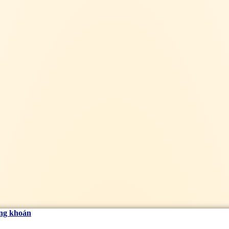
ứng khoán