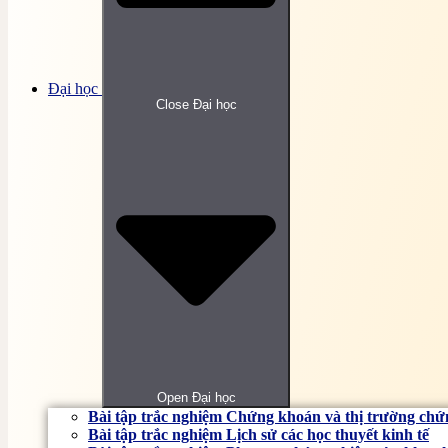
Đại học
Close Đại học
Open Đại học
Bài tập trắc nghiệm Chứng khoán và thị trường ch
Bài tập trắc nghiệm Lịch sử các học thuyết kinh tế