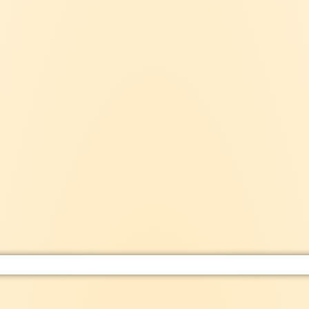
line
e
g
line
ine
ne
đáp án
e