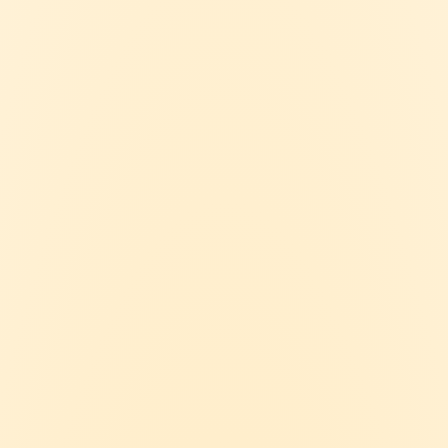
ne
nline
line
ine
nh
ne
nline
Online
line
ghiệp
e
e