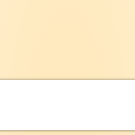
 Online
ine
Online
nline
nh
ine
ne có đáp án
ne
e
 tế