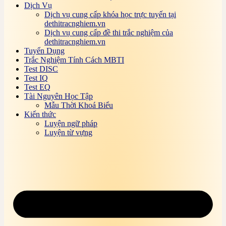
Bài tập, đề thi trắc nghiệm Luật tố tụng dân sự
Dịch Vụ
Online
Dịch vụ cung cấp khóa học trực tuyến tại
Bài tập, đề thi trắc nghiệm Luật đất đai Online
dethitracnghiem.vn
Bài tập, đề thi trắc nghiệm Luật đầu tư Online
Dịch vụ cung cấp đề thi trắc nghiệm của
Bài tập, đề thi trắc nghiệm Lý thuyết điều khiển tự
dethitracnghiem.vn
động
Tuyển Dụng
Bài tập, đề thi trắc nghiệm Mạng không dây Online
Trắc Nghiệm Tính Cách MBTI
Bài tập, đề thi trắc nghiệm Mạng máy tính Online
Test DISC
Bài tập, đề thi trắc nghiệm Marketing căn bản
Test IQ
Online
Test EQ
Bài tập, đề thi trắc nghiệm Miễn dịch học Online
Tài Nguyên Học Tập
Bài tập, đề thi trắc nghiệm Mô học đại cương
Mẫu Thời Khoá Biểu
Online
Kiến thức
Bài tập, đề thi trắc nghiệm Môi trường và con
Luyện ngữ pháp
người Online
Luyện từ vựng
Bài tập, đề thi trắc nghiệm Nghiệp vụ ngân hàng
Online
Bài tập, đề thi trắc nghiệm Nghiệp vụ ngoại thương
Online
Bài tập, đề thi trắc nghiệm Nguyên lý hệ điều hành
Online
Bài tập, đề thi trắc nghiệm Nguyên lý kế toán
Online
Bài tập, đề thi trắc nghiệm Nhi khoa Online
Bài tập, đề thi trắc nghiệm Nội khoa cơ sở Online