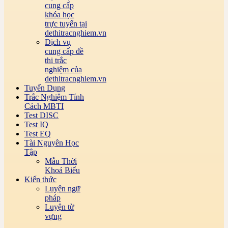
Trắc Nghiệm Quản Trị mạng
cung cấp
Trắc nghiệm Quản trị nhân lực
khóa học
Trắc nghiệm quảng quý nguồn lực
trực tuyến tại
Trắc Nghiệm Tâm lý học lứa tuổi và tâm lý học sư
dethitracnghiem.vn
phạm
Dịch vụ
Trắc nghiệm Tin học nghề phổ thông
cung cấp đề
Trắc Nghiệm Đường lối cách mạng của Đảng Cộng
thi trắc
sản Việt Nam
nghiệm của
dethitracnghiem.vn
Tuyển Dụng
Trắc Nghiệm Tính
Cách MBTI
Test DISC
Test IQ
Test EQ
Tài Nguyên Học
Tập
Mẫu Thời
Khoá Biểu
Kiến thức
Luyện ngữ
pháp
Luyện từ
vựng