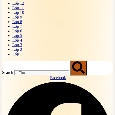
Lớp 12
Online
Lớp 11
Bài tập, đề thi trắc nghiệm Bệnh học truyền nhiễm
Lớp 10
Online
Lớp 9
Bài tập, đề thi trắc nghiệm Bệnh lý học Online
Lớp 8
Bài tập, đề thi trắc nghiệm Chi tiết máy Online
Lớp 7
Bài tập, đề thi trắc nghiệm Chủ nghĩa xã hội khoa
Lớp 6
học Online
Lớp 5
Bài tập, đề thi trắc nghiệm Chuẩn đoán hình ảnh
Lớp 4
Online
Lớp 3
Bài tập, đề thi trắc nghiệm Chứng chỉ hành nghề
Lớp 2
xây dựng
Lớp 1
Bài tập, đề thi trắc nghiệm Cơ học đất Online
Bài tập, đề thi trắc nghiệm Cơ sở văn hóa Việt Nam
Online
Bài tập, đề thi trắc nghiệm Công nghệ chế tạo máy
Search
Online
Facebook
Bài tập, đề thi trắc nghiệm Công nghệ hàn Online
Bài tập, đề thi trắc nghiệm Công nghệ phần mềm
Online
Bài tập, đề thi trắc nghiệm Công nghệ sản xuất
dược phẩm
Bài tập, đề thi trắc nghiệm Da liễu Online
Bài tập, đề thi trắc nghiệm Dẫn luận ngôn ngữ
Online
Bài tập, đề thi trắc nghiệm Dân số học Online