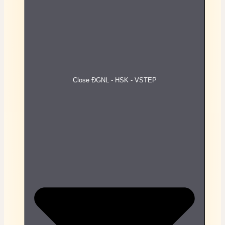
Close ĐGNL - HSK - VSTEP