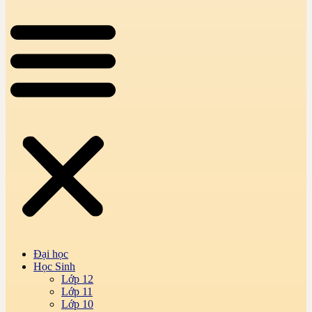
Đại học
Học Sinh
Lớp 12
Lớp 11
Lớp 10