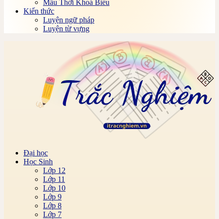
Mẫu Thời Khoá Biểu
Bài tập, đề thi trắc nghiệm Tin học đại cương
Kiến thức
Online
Luyện ngữ pháp
Bài tập, đề thi trắc nghiệm Tổ chức và quản lý y tế
Luyện từ vựng
Online
Bài tập, đề thi trắc nghiệm Toán cao cấp A1 Online
Bài tập, đề thi trắc nghiệm Toán cao cấp A2 Online
Bài tập, đề thi trắc nghiệm Toán cao cấp C1 Online
Bài tập, đề thi trắc nghiệm Toán cao cấp C2 Online
Bài tập, đề thi trắc nghiệm Toán kinh tế Online
Bài tập, đề thi trắc nghiệm Toán rời rạc Online
Bài tập, đề thi trắc nghiệm Toán tài chính Online
Bài tập, đề thi trắc nghiệm Tổng quát viễn thông
Online
Bài tập, đề thi trắc nghiệm Triết học Mác Lênin
Online
Bài tập, đề thi trắc nghiệm Truyền số liệu Online
1000 + Bài tập, đề thi trắc nghiệm Tư tưởng Hồ Chí
Đại học
Minh Online Có Đáp Án
Học Sinh
Bài tập, đề thi Trắc Nghiệm Vật liệu cơ khí Online
Lớp 12
Bài tập, đề thi trắc nghiệm Vật liệu kỹ thuật Online
Lớp 11
Bài tập, đề thi trắc nghiệm Vật liệu điện Online
Lớp 10
Bài tập, đề thi trắc nghiệm Vật lý đại cương Online
Lớp 9
Bài tập, đề thi trắc nghiệm Vi sinh thực phẩm
Lớp 8
Online
Lớp 7
Bài tập, đề thi trắc nghiệm Vi sinh vật Online