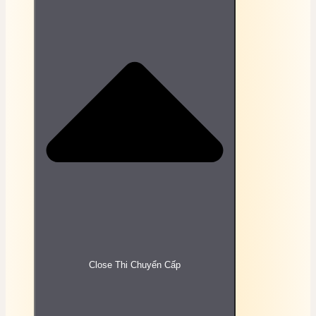
Bài tập, đề thi trắc nghiệm Công nghệ chế tạo máy
Online
Bài tập, đề thi trắc nghiệm Công nghệ hàn Online
Bài tập, đề thi trắc nghiệm Công nghệ phần mềm
Online
Bài tập, đề thi trắc nghiệm Công nghệ sản xuất
dược phẩm
Bài tập, đề thi trắc nghiệm Da liễu Online
Bài tập, đề thi trắc nghiệm Dẫn luận ngôn ngữ
Online
Bài tập, đề thi trắc nghiệm Dân số học Online
Bài tập, đề thi trắc nghiệm Dịch tễ học Online
Bài tập, đề thi trắc nghiệm Dinh dưỡng học Online
Bài tập, đề thi trắc nghiệm Dược lý Online
Bài tập, đề thi trắc nghiệm Gây mê hồi sức Online
Bài tập, đề thi trắc nghiệm Giải phẫu bệnh Online
Bài tập, đề thi trắc nghiệm Giải phẫu đại cương
Online
Bài tập, đề thi trắc nghiệm Giáo dục học đại cương
Online
Bài tập, đề thi trắc nghiệm Giáo dục nghề nghiệp
Close Thi Chuyển Cấp
Online
Bài tập, đề thi trắc nghiệm Giáo dục quốc phòng
Online
Bài tập, đề thi trắc nghiệm Giao tiếp trong kinh