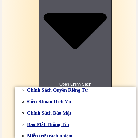
Online
Bài tập, đề thi trắc nghiệm Kỹ thuật nhiệt Online
Bài tập, đề thi trắc nghiệm Kỹ thuật thực phẩm
Online
Bài tập, đề thi trắc nghiệm Kỹ thuật điện Online
Bài tập, đề thi trắc nghiệm Lập trình Java Online
Bài tập, đề thi trắc nghiệm Lịch sử kinh tế quốc
dân
Bài tập, đề thi trắc nghiệm Lịch sử văn minh thế
giới
Bài tập, đề thi trắc nghiệm Lịch sử Đảng Online Có
đáp án
Bài tập, đề thi trắc nghiệm Linh kiện điện tử Online
Bài tập, đề thi trắc nghiệm Logic học Online
Bài tập, đề thi trắc nghiệm Luật an sinh xã hội
Open Chính Sách
Online
Chính Sách Quyền Riêng Tư
Bài tập, đề thi trắc nghiệm Luật bảo hiểm Online
Bài tập, đề thi trắc nghiệm Luật cạnh tranh Online
Điều Khoản Dịch Vụ
Bài tập, đề thi trắc nghiệm Luật dân sự Online
Bài tập, đề thi trắc nghiệm Luật doanh nghiệp
Chính Sách Bảo Mật
Online
Bài tập, đề thi trắc nghiệm Luật du lịch Online
Bảo Mật Thông Tin
Bài tập, đề thi trắc nghiệm Luật giáo dục Online
Bài tập, đề thi trắc nghiệm Luật hành chính Online
Miễn trừ trách nhiệm
Bài tập, đề thi trắc nghiệm Luật hiến pháp Online