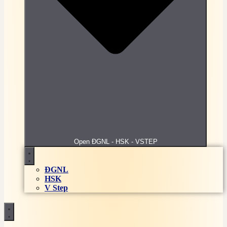
Bài tập trắc nghiệm Chứng khoán và thị trường
chứng khoán
Bài tập trắc nghiệm Lịch sử các học thuyết kinh tế
Open ĐGNL - HSK - VSTEP
Bài tập trắc nghiệm Phương pháp nghiên cứu khoa
học
Bài tập, đề thi trắc nghiệm An toàn vệ sinh thực
ĐGNL
phẩm Online
HSK
Bài tập, đề thi trắc nghiệm An toàn điện Online
V Step
Bài tập, đề thi trắc nghiệm Báo cáo tài chính hợp
nhất
Bài tập, đề thi trắc nghiệm Bảo hiểm đại cương
Online
Bài tập, đề thi trắc nghiệm Bảo mật an ninh mạng