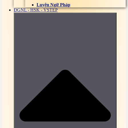
Bài tập, đề thi trắc nghiệm Điều dưỡng cơ bản
Luyện Ngữ Pháp
Bài tập, đề thi trắc nghiệm Định giá tài sản Online
ĐGNL - HSK - VSTEP
Bài tập, đề thi trắc nghiệm Đo lường điện và thiết bị
đo Online
Quản trị nhân lực
Trắc nghiệm Kiến trúc máy tính
Trắc nghiệm Kỹ thuật vi xử lý
Trắc nghiệm Luật kinh doanh
Trắc nghiệm Luật kinh tế
Trắc Nghiệm Nhập môn Internet và E-learning
Trắc Nghiệm Quản Trị mạng
Trắc nghiệm Quản trị nhân lực
Trắc nghiệm quảng quý nguồn lực
Trắc Nghiệm Tâm lý học lứa tuổi và tâm lý học sư
phạm
Trắc nghiệm Tin học nghề phổ thông
Trắc Nghiệm Đường lối cách mạng của Đảng Cộng
sản Việt Nam