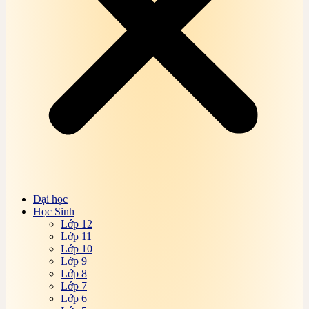
quốc tế
Bài tập, đề thi trắc nghiệm Quản trị logistics Online
Bài tập, đề thi trắc nghiệm Quản trị mạng Online
Bài tập, đề thi trắc nghiệm Quản trị marketing
Online
Bài tập, đề thi trắc nghiệm Quản trị nguồn nhân
lực
Bài tập, đề thi trắc nghiệm Quản trị sản xuất Online
Bài tập, đề thi trắc nghiệm Quản trị tài chính
Online
Bài tập, đề thi trắc nghiệm Quản trị thương mại
Online
Bài tập, đề thi trắc nghiệm Quản trị văn phòng
Online
Bài tập, đề thi trắc nghiệm Quản trị xuất nhập
khẩu Online
Đại học
Bài tập, đề thi trắc nghiệm Răng – Hàm – Mặt
Học Sinh
Online
Lớp 12
Bài tập, đề thi trắc nghiệm Sinh học đại cương
Lớp 11
Online
Lớp 10
Bài tập, đề thi trắc nghiệm Sinh lý học Online
Lớp 9
Bài tập, đề thi trắc nghiệm SPSS Online
Lớp 8
Bài tập, đề thi trắc nghiệm Tai – Mũi – Họng Online
Lớp 7
Bài tập, đề thi trắc nghiệm Tài chính công Online
Lớp 6
Bài tập, đề thi trắc nghiệm Tài chính doanh nghiệp