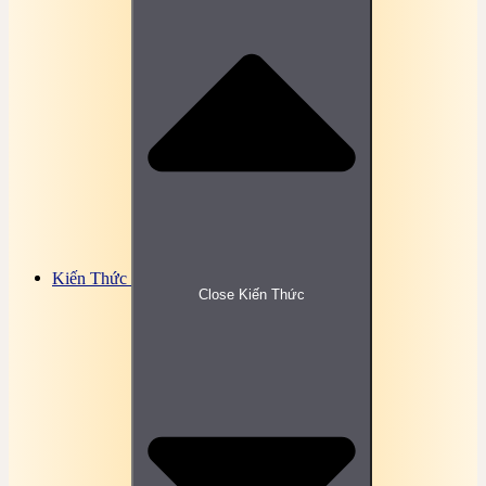
Bài tập, đề thi trắc Nghiệm Quản lý dự án đầu tư
Bài tập, đề thi trắc nghiệm Quản lý thuế Online
Bài tập, đề thi trắc nghiệm Quản trị chất lượng
Online
Bài tập, đề thi trắc nghiệm Quản trị chiến lược
Online
Bài tập, đề thi trắc nghiệm Quản trị cơ sở dữ liệu
Bài tập, đề thi trắc nghiệm Quản trị dịch vụ Online
Bài tập, đề thi trắc nghiệm Quản trị dự án Online
Bài tập, đề thi trắc nghiệm Quản trị học Online
Bài tập, đề thi trắc nghiệm Quản trị kinh doanh
quốc tế
Bài tập, đề thi trắc nghiệm Quản trị logistics Online
Bài tập, đề thi trắc nghiệm Quản trị mạng Online
Bài tập, đề thi trắc nghiệm Quản trị marketing
Kiến Thức
Online
Close Kiến Thức
Bài tập, đề thi trắc nghiệm Quản trị nguồn nhân
lực
Bài tập, đề thi trắc nghiệm Quản trị sản xuất Online
Bài tập, đề thi trắc nghiệm Quản trị tài chính
Online
Bài tập, đề thi trắc nghiệm Quản trị thương mại
Online
Bài tập, đề thi trắc nghiệm Quản trị văn phòng
Online