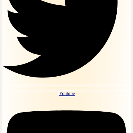
Bài tập, đề thi trắc nghiệm Huyết học – Truyền
máu Online
Bài tập, đề thi trắc nghiệm Kế toán công Online
Bài tập, đề thi trắc nghiệm Kế toán doanh nghiệp
Online
Bài tập, đề thi trắc nghiệm Kế toán hành chính sự
nghiệp
Bài tập, đề thi trắc nghiệm Kế toán máy Online
Bài tập, đề thi trắc nghiệm Kế toán quản trị Online
Bài tập, đề thi trắc nghiệm Kế toán quốc tế Online
Bài tập, đề thi trắc nghiệm Kế toán tài chính Online
Bài tập, đề thi trắc nghiệm Kế toán thuế Online
Bài tập, đề thi trắc nghiệm Khoa học quản lý
Online
Bài tập, đề thi trắc nghiệm Kiểm toán căn bản
Online
Bài tập, đề thi trắc nghiệm Kiến trúc máy tính
Online
Youtube
Bài tập, đề thi trắc nghiệm Kinh tế chính trị Online
Bài tập, đề thi trắc nghiệm Kinh tế học đại cương
Online
Bài tập, đề thi trắc nghiệm Kinh tế lượng Online
Bài tập, đề thi trắc nghiệm Kinh tế môi trường
Online
Bài tập, đề thi trắc nghiệm Kinh tế phát triển