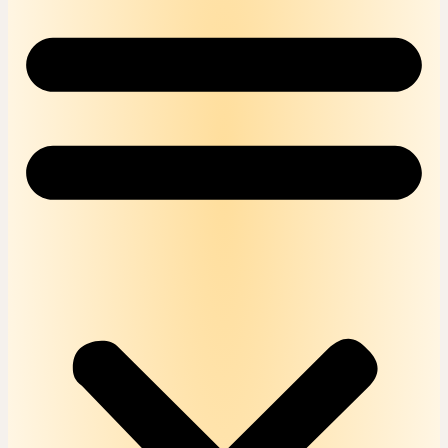
Bài tập, đề thi trắc nghiệm Nội ngoại cơ sở Online
Bài tập, đề thi trắc nghiệm Phân tích báo cáo tài
chính
Bài tập, đề thi trắc nghiệm Phân tích kinh doanh
Online
Bài tập, đề thi trắc nghiệm Pháp luật kinh tế Online
Bài tập, đề thi trắc nghiệm Pháp luật trong xây
dựng
Bài tập, đề thi trắc nghiệm Pháp luật đại cương
Online có đáp án
Bài tập, đề thi trắc nghiệm Quan hệ công chúng
(PR)
Bài tập, đề thi trắc nghiệm Quản lý bán hàng
Online
Bài tập, đề thi trắc Nghiệm Quản lý dự án đầu tư
Bài tập, đề thi trắc nghiệm Quản lý thuế Online
Bài tập, đề thi trắc nghiệm Quản trị chất lượng
Online
Bài tập, đề thi trắc nghiệm Quản trị chiến lược
Online
Bài tập, đề thi trắc nghiệm Quản trị cơ sở dữ liệu
Bài tập, đề thi trắc nghiệm Quản trị dịch vụ Online
Bài tập, đề thi trắc nghiệm Quản trị dự án Online
Bài tập, đề thi trắc nghiệm Quản trị học Online
Bài tập, đề thi trắc nghiệm Quản trị kinh doanh