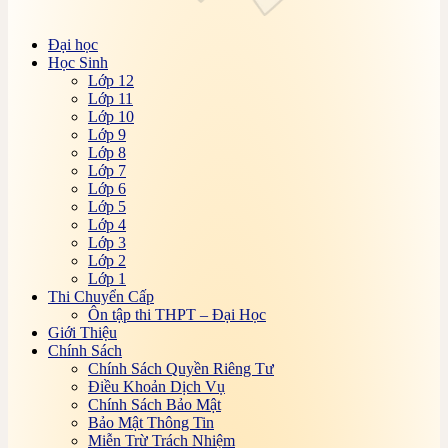
Bài tập, đề thi trắc nghiệm Lịch sử Đảng Online Có
đáp án
Bài tập, đề thi trắc nghiệm Linh kiện điện tử Online
Đại học
Bài tập, đề thi trắc nghiệm Logic học Online
Học Sinh
Bài tập, đề thi trắc nghiệm Luật an sinh xã hội
Lớp 12
Online
Lớp 11
Bài tập, đề thi trắc nghiệm Luật bảo hiểm Online
Lớp 10
Bài tập, đề thi trắc nghiệm Luật cạnh tranh Online
Lớp 9
Bài tập, đề thi trắc nghiệm Luật dân sự Online
Lớp 8
Bài tập, đề thi trắc nghiệm Luật doanh nghiệp
Lớp 7
Online
Lớp 6
Bài tập, đề thi trắc nghiệm Luật du lịch Online
Lớp 5
Bài tập, đề thi trắc nghiệm Luật giáo dục Online
Lớp 4
Bài tập, đề thi trắc nghiệm Luật hành chính Online
Lớp 3
Bài tập, đề thi trắc nghiệm Luật hiến pháp Online
Lớp 2
Bài tập, đề thi trắc nghiệm Luật hình sự Online
Lớp 1
Bài tập, đề thi trắc Nghiệm Luật hôn nhân và gia
Thi Chuyển Cấp
đình
Ôn tập thi THPT – Đại Học
Bài tập, đề thi trắc nghiệm Luật kinh doanh Online
Giới Thiệu
Bài tập, đề thi trắc nghiệm Luật kinh tế Online
Chính Sách
Bài tập, đề thi trắc nghiệm Luật lao động Online
Chính Sách Quyền Riêng Tư
Bài tập, đề thi trắc nghiệm Luật môi trường Online
Điều Khoản Dịch Vụ
Bài tập, đề thi trắc nghiệm Luật ngân hàng Online
Chính Sách Bảo Mật
Bài tập, đề thi trắc nghiệm Luật so sánh Online
Bảo Mật Thông Tin
Bài tập, đề thi trắc nghiệm Luật tài chính Online
Miễn Trừ Trách Nhiệm