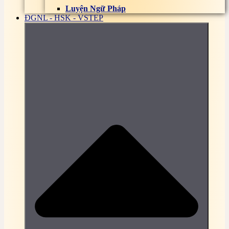
Bài tập, đề thi trắc nghiệm Điều dưỡng cơ bản
Luyện Ngữ Pháp
Bài tập, đề thi trắc nghiệm Định giá tài sản Online
ĐGNL - HSK - VSTEP
Bài tập, đề thi trắc nghiệm Đo lường điện và thiết bị
đo Online
Quản trị nhân lực
Trắc nghiệm Kiến trúc máy tính
Trắc nghiệm Kỹ thuật vi xử lý
Trắc nghiệm Luật kinh doanh
Trắc nghiệm Luật kinh tế
Trắc Nghiệm Nhập môn Internet và E-learning
Trắc Nghiệm Quản Trị mạng
Trắc nghiệm Quản trị nhân lực
Trắc nghiệm quảng quý nguồn lực
Trắc Nghiệm Tâm lý học lứa tuổi và tâm lý học sư
phạm
Trắc nghiệm Tin học nghề phổ thông
Trắc Nghiệm Đường lối cách mạng của Đảng Cộng
sản Việt Nam