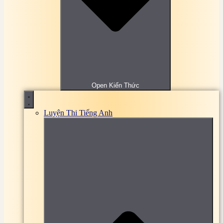
Bài tập, đề thi trắc nghiệm Quản trị xuất nhập
khẩu Online
Bài tập, đề thi trắc nghiệm Răng – Hàm – Mặt
Online
Bài tập, đề thi trắc nghiệm Sinh học đại cương
Online
Bài tập, đề thi trắc nghiệm Sinh lý học Online
Bài tập, đề thi trắc nghiệm SPSS Online
Bài tập, đề thi trắc nghiệm Tai – Mũi – Họng Online
Bài tập, đề thi trắc nghiệm Tài chính công Online
Open Kiến Thức
Bài tập, đề thi trắc nghiệm Tài chính doanh nghiệp
Online
Bài tập, đề thi trắc nghiệm Tài chính ngân hàng
Luyện Thi Tiếng Anh
Online
Bài tập, đề thi trắc Nghiệm Tài chính quốc tế
Online
Bài tập, đề thi trắc nghiệm Tài chính tiền tệ Online
Bài tập, đề thi trắc nghiệm Tâm lý học Online
Bài tập, đề thi trắc nghiệm Tâm lý y đức Online
Bài tập, đề thi trắc nghiệm Thanh toán quốc tế
Online
Bài tập, đề thi trắc nghiệm Thị trường tài chính
Online
Bài tập, đề thi trắc nghiệm Thiên văn học Online
Bài tập, đề thi trắc nghiệm Thiết kế cầu đường hầm