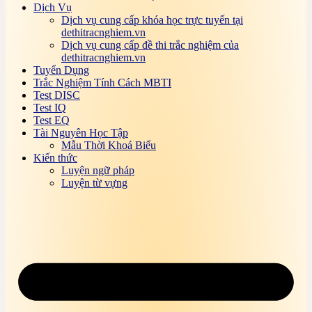
Bài tập, đề thi trắc nghiệm Luật tố tụng dân sự
Dịch Vụ
Online
Dịch vụ cung cấp khóa học trực tuyến tại
Bài tập, đề thi trắc nghiệm Luật đất đai Online
dethitracnghiem.vn
Bài tập, đề thi trắc nghiệm Luật đầu tư Online
Dịch vụ cung cấp đề thi trắc nghiệm của
Bài tập, đề thi trắc nghiệm Lý thuyết điều khiển tự
dethitracnghiem.vn
động
Tuyển Dụng
Bài tập, đề thi trắc nghiệm Mạng không dây Online
Trắc Nghiệm Tính Cách MBTI
Bài tập, đề thi trắc nghiệm Mạng máy tính Online
Test DISC
Bài tập, đề thi trắc nghiệm Marketing căn bản
Test IQ
Online
Test EQ
Bài tập, đề thi trắc nghiệm Miễn dịch học Online
Tài Nguyên Học Tập
Bài tập, đề thi trắc nghiệm Mô học đại cương
Mẫu Thời Khoá Biểu
Online
Kiến thức
Bài tập, đề thi trắc nghiệm Môi trường và con
Luyện ngữ pháp
người Online
Luyện từ vựng
Bài tập, đề thi trắc nghiệm Nghiệp vụ ngân hàng
Online
Bài tập, đề thi trắc nghiệm Nghiệp vụ ngoại thương
Online
Bài tập, đề thi trắc nghiệm Nguyên lý hệ điều hành
Online
Bài tập, đề thi trắc nghiệm Nguyên lý kế toán
Online
Bài tập, đề thi trắc nghiệm Nhi khoa Online
Bài tập, đề thi trắc nghiệm Nội khoa cơ sở Online