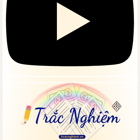
Online
Bài tập, đề thi trắc nghiệm Kinh tế quốc tế Online
Bài tập, đề thi trắc nghiệm Kinh tế vi mô Online
Bài tập, đề thi trắc nghiệm Kinh tế vĩ mô Online
Bài tập, đề thi trắc nghiệm Kỹ năng lãnh đạo
Online
Bài tập, đề thi trắc nghiệm Ký sinh trùng Online
Bài tập, đề thi trắc nghiệm Kỹ thuật an toàn lao
động
Bài tập, đề thi trắc nghiệm Kỹ thuật cảm biến
Online
Bài tập, đề thi trắc nghiệm Kỹ thuật lạnh Online
Bài tập, đề thi trắc nghiệm Kỹ thuật mạch điện tử
Online
Bài tập, đề thi trắc nghiệm Kỹ thuật môi trường
Online
Bài tập, đề thi trắc nghiệm Kỹ thuật nhiệt Online
Bài tập, đề thi trắc nghiệm Kỹ thuật thực phẩm
Online
Bài tập, đề thi trắc nghiệm Kỹ thuật điện Online
Bài tập, đề thi trắc nghiệm Lập trình Java Online
Bài tập, đề thi trắc nghiệm Lịch sử kinh tế quốc
dân
Bài tập, đề thi trắc nghiệm Lịch sử văn minh thế
giới