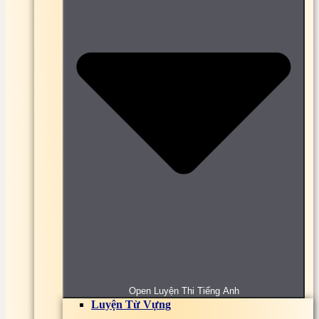
Online
Bài tập, đề thi trắc nghiệm Truyền số liệu Online
1000 + Bài tập, đề thi trắc nghiệm Tư tưởng Hồ Chí
Minh Online Có Đáp Án
Bài tập, đề thi Trắc Nghiệm Vật liệu cơ khí Online
Bài tập, đề thi trắc nghiệm Vật liệu kỹ thuật Online
Bài tập, đề thi trắc nghiệm Vật liệu điện Online
Bài tập, đề thi trắc nghiệm Vật lý đại cương Online
Bài tập, đề thi trắc nghiệm Vi sinh thực phẩm
Online
Bài tập, đề thi trắc nghiệm Vi sinh vật Online
Bài tập, đề thi trắc nghiệm Vi sinh đại cương Online
Bài tập, đề thi trắc nghiệm Vi xử lý Online
Bài tập, đề thi trắc nghiệm Xác suất thống kê
Online
Bài tập, đề thi trắc nghiệm Y học cổ truyền Online
Bài tập, đề thi trắc nghiệm Y sinh học di truyền
Online
Bài tập, đề thi trắc nghiệm Đại cương y học lao
động Online
Bài tập, đề thi trắc nghiệm Đại số tuyến tính Online
Bài tập, đề thi trắc nghiệm Đấu thầu Online
Bài tập, đề thi trắc nghiệm Địa lý du lịch Việt Nam
Open Luyện Thi Tiếng Anh
Online
Luyện Từ Vựng
Bài tập, đề thi trắc nghiệm Địa lý kinh tế Online