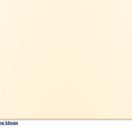
ứng khoán