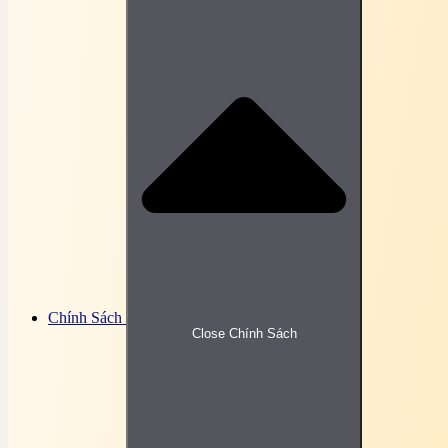
Bài tập, đề thi trắc nghiệm Luật bảo hiểm Online
Bài tập, đề thi trắc nghiệm Luật cạnh tranh Online
Bài tập, đề thi trắc nghiệm Luật dân sự Online
Bài tập, đề thi trắc nghiệm Luật doanh nghiệp Onlin
Bài tập, đề thi trắc nghiệm Luật du lịch Online
Bài tập, đề thi trắc nghiệm Luật giáo dục Online
Bài tập, đề thi trắc nghiệm Luật hành chính Online
Bài tập, đề thi trắc nghiệm Luật hiến pháp Online
Bài tập, đề thi trắc nghiệm Luật hình sự Online
Bài tập, đề thi trắc Nghiệm Luật hôn nhân và gia đì
Bài tập, đề thi trắc nghiệm Luật kinh doanh Online
Bài tập, đề thi trắc nghiệm Luật kinh tế Online
Bài tập, đề thi trắc nghiệm Luật lao động Online
Bài tập, đề thi trắc nghiệm Luật môi trường Online
Bài tập, đề thi trắc nghiệm Luật ngân hàng Online
Bài tập, đề thi trắc nghiệm Luật so sánh Online
Bài tập, đề thi trắc nghiệm Luật tài chính Online
Bài tập, đề thi trắc nghiệm Luật tố tụng dân sự Onli
Chính Sách
Bài tập, đề thi trắc nghiệm Luật đất đai Online
Close Chính Sách
Bài tập, đề thi trắc nghiệm Luật đầu tư Online
Bài tập, đề thi trắc nghiệm Lý thuyết điều khiển tự 
Bài tập, đề thi trắc nghiệm Mạng không dây Online
Bài tập, đề thi trắc nghiệm Mạng máy tính Online
Bài tập, đề thi trắc nghiệm Marketing căn bản Onlin
Bài tập, đề thi trắc nghiệm Miễn dịch học Online