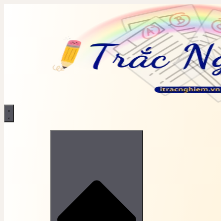
Chuyển
đến
nội
dung