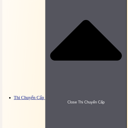
Bài tập, đề thi trắc nghiệm Giải phẫu bệnh Online
Bài tập, đề thi trắc nghiệm Giải phẫu đại cương Onli
Bài tập, đề thi trắc nghiệm Giáo dục học đại cương O
Bài tập, đề thi trắc nghiệm Giáo dục nghề nghiệp On
Bài tập, đề thi trắc nghiệm Giáo dục quốc phòng Onl
Bài tập, đề thi trắc nghiệm Giao tiếp trong kinh doa
Bài tập, đề thi trắc nghiệm Hành vi tổ chức Online
Bài tập, đề thi trắc nghiệm Hệ điều hành Linux Onli
Bài tập, đề thi trắc nghiệm Hệ điều hành Windows O
Bài tập, đề thi trắc nghiệm Hóa lí dược Online
Bài tập, đề thi trắc nghiệm Hóa phân tích Online
Bài tập, đề thi trắc nghiệm Hóa sinh Online
Bài tập, đề thi trắc nghiệm Hóa đại cương Online
Bài tập, đề thi trắc nghiệm Huyết học – Truyền máu 
Bài tập, đề thi trắc nghiệm Kế toán công Online
Bài tập, đề thi trắc nghiệm Kế toán doanh nghiệp On
Bài tập, đề thi trắc nghiệm Kế toán hành chính sự n
Bài tập, đề thi trắc nghiệm Kế toán máy Online
Bài tập, đề thi trắc nghiệm Kế toán quản trị Online
Thi Chuyển Cấp
Bài tập, đề thi trắc nghiệm Kế toán quốc tế Online
Close Thi Chuyển Cấp
Bài tập, đề thi trắc nghiệm Kế toán tài chính Online
Bài tập, đề thi trắc nghiệm Kế toán thuế Online
Bài tập, đề thi trắc nghiệm Khoa học quản lý Online
Bài tập, đề thi trắc nghiệm Kiểm toán căn bản Onlin
Bài tập, đề thi trắc nghiệm Kiến trúc máy tính Onlin