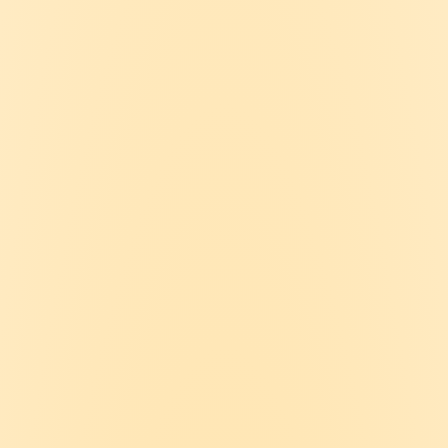
e
ine
ne
 Online
e
e
Online
ine
e
ne
giao thông