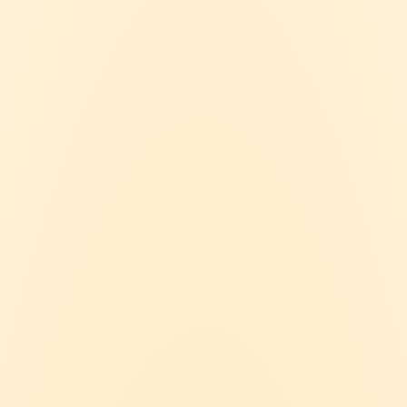
ne
nline
line
ine
nh
ne
nline
Online
line
ghiệp
e
e