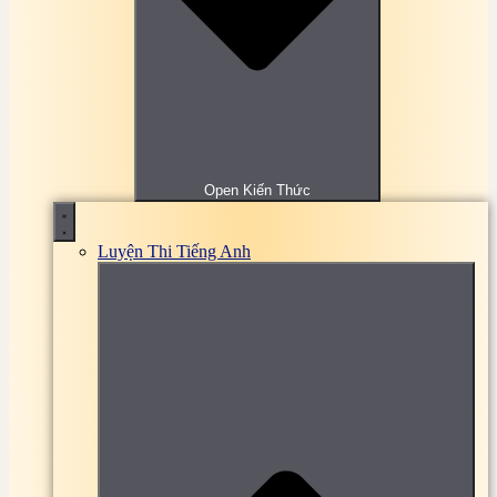
Bài tập, đề thi trắc nghiệm Quản trị xuất nhập
khẩu Online
Bài tập, đề thi trắc nghiệm Răng – Hàm – Mặt
Online
Bài tập, đề thi trắc nghiệm Sinh học đại cương
Online
Bài tập, đề thi trắc nghiệm Sinh lý học Online
Bài tập, đề thi trắc nghiệm SPSS Online
Bài tập, đề thi trắc nghiệm Tai – Mũi – Họng Online
Bài tập, đề thi trắc nghiệm Tài chính công Online
Open Kiến Thức
Bài tập, đề thi trắc nghiệm Tài chính doanh nghiệp
Online
Bài tập, đề thi trắc nghiệm Tài chính ngân hàng
Luyện Thi Tiếng Anh
Online
Bài tập, đề thi trắc Nghiệm Tài chính quốc tế
Online
Bài tập, đề thi trắc nghiệm Tài chính tiền tệ Online
Bài tập, đề thi trắc nghiệm Tâm lý học Online
Bài tập, đề thi trắc nghiệm Tâm lý y đức Online
Bài tập, đề thi trắc nghiệm Thanh toán quốc tế
Online
Bài tập, đề thi trắc nghiệm Thị trường tài chính
Online
Bài tập, đề thi trắc nghiệm Thiên văn học Online
Bài tập, đề thi trắc nghiệm Thiết kế cầu đường hầm