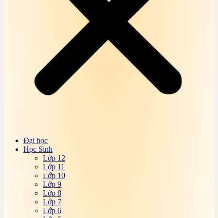
quốc tế
Bài tập, đề thi trắc nghiệm Quản trị logistics Online
Bài tập, đề thi trắc nghiệm Quản trị mạng Online
Bài tập, đề thi trắc nghiệm Quản trị marketing
Online
Bài tập, đề thi trắc nghiệm Quản trị nguồn nhân
lực
Bài tập, đề thi trắc nghiệm Quản trị sản xuất Online
Bài tập, đề thi trắc nghiệm Quản trị tài chính
Online
Bài tập, đề thi trắc nghiệm Quản trị thương mại
Online
Bài tập, đề thi trắc nghiệm Quản trị văn phòng
Online
Bài tập, đề thi trắc nghiệm Quản trị xuất nhập
khẩu Online
Đại học
Bài tập, đề thi trắc nghiệm Răng – Hàm – Mặt
Học Sinh
Online
Lớp 12
Bài tập, đề thi trắc nghiệm Sinh học đại cương
Lớp 11
Online
Lớp 10
Bài tập, đề thi trắc nghiệm Sinh lý học Online
Lớp 9
Bài tập, đề thi trắc nghiệm SPSS Online
Lớp 8
Bài tập, đề thi trắc nghiệm Tai – Mũi – Họng Online
Lớp 7
Bài tập, đề thi trắc nghiệm Tài chính công Online
Lớp 6
Bài tập, đề thi trắc nghiệm Tài chính doanh nghiệp