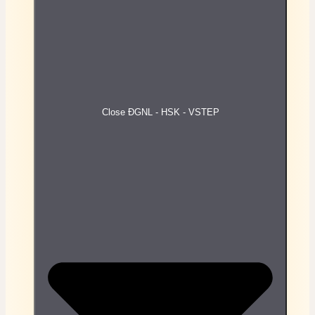
Close ĐGNL - HSK - VSTEP