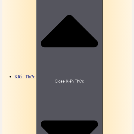
Bài tập, đề thi trắc Nghiệm Quản lý dự án đầu tư
Bài tập, đề thi trắc nghiệm Quản lý thuế Online
Bài tập, đề thi trắc nghiệm Quản trị chất lượng
Online
Bài tập, đề thi trắc nghiệm Quản trị chiến lược
Online
Bài tập, đề thi trắc nghiệm Quản trị cơ sở dữ liệu
Bài tập, đề thi trắc nghiệm Quản trị dịch vụ Online
Bài tập, đề thi trắc nghiệm Quản trị dự án Online
Bài tập, đề thi trắc nghiệm Quản trị học Online
Bài tập, đề thi trắc nghiệm Quản trị kinh doanh
quốc tế
Bài tập, đề thi trắc nghiệm Quản trị logistics Online
Bài tập, đề thi trắc nghiệm Quản trị mạng Online
Bài tập, đề thi trắc nghiệm Quản trị marketing
Kiến Thức
Online
Close Kiến Thức
Bài tập, đề thi trắc nghiệm Quản trị nguồn nhân
lực
Bài tập, đề thi trắc nghiệm Quản trị sản xuất Online
Bài tập, đề thi trắc nghiệm Quản trị tài chính
Online
Bài tập, đề thi trắc nghiệm Quản trị thương mại
Online
Bài tập, đề thi trắc nghiệm Quản trị văn phòng
Online