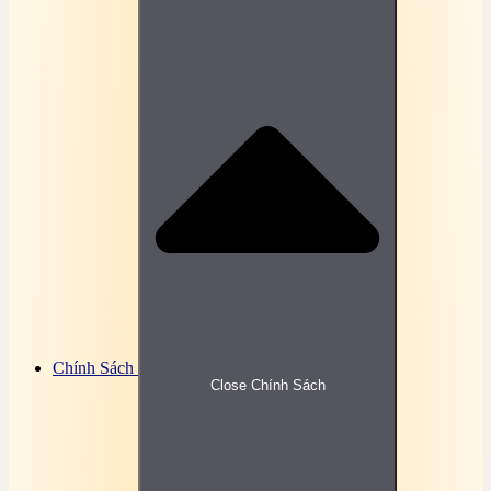
Online
Bài tập, đề thi trắc nghiệm Kiến trúc máy tính
Online
Bài tập, đề thi trắc nghiệm Kinh tế chính trị Online
Bài tập, đề thi trắc nghiệm Kinh tế học đại cương
Online
Bài tập, đề thi trắc nghiệm Kinh tế lượng Online
Bài tập, đề thi trắc nghiệm Kinh tế môi trường
Online
Bài tập, đề thi trắc nghiệm Kinh tế phát triển
Online
Bài tập, đề thi trắc nghiệm Kinh tế quốc tế Online
Bài tập, đề thi trắc nghiệm Kinh tế vi mô Online
Bài tập, đề thi trắc nghiệm Kinh tế vĩ mô Online
Bài tập, đề thi trắc nghiệm Kỹ năng lãnh đạo
Online
Bài tập, đề thi trắc nghiệm Ký sinh trùng Online
Bài tập, đề thi trắc nghiệm Kỹ thuật an toàn lao
động
Chính Sách
Bài tập, đề thi trắc nghiệm Kỹ thuật cảm biến
Close Chính Sách
Online
Bài tập, đề thi trắc nghiệm Kỹ thuật lạnh Online
Bài tập, đề thi trắc nghiệm Kỹ thuật mạch điện tử
Online
Bài tập, đề thi trắc nghiệm Kỹ thuật môi trường