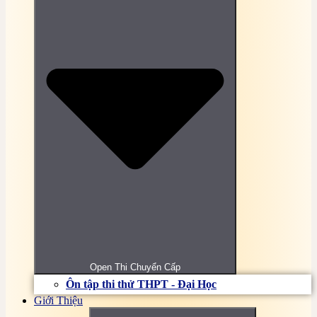
doanh
Bài tập, đề thi trắc nghiệm Hành vi tổ chức Online
Bài tập, đề thi trắc nghiệm Hệ điều hành Linux
Online
Bài tập, đề thi trắc nghiệm Hệ điều hành Windows
Online
Bài tập, đề thi trắc nghiệm Hóa lí dược Online
Bài tập, đề thi trắc nghiệm Hóa phân tích Online
Bài tập, đề thi trắc nghiệm Hóa sinh Online
Bài tập, đề thi trắc nghiệm Hóa đại cương Online
Bài tập, đề thi trắc nghiệm Huyết học – Truyền
máu Online
Bài tập, đề thi trắc nghiệm Kế toán công Online
Bài tập, đề thi trắc nghiệm Kế toán doanh nghiệp
Online
Bài tập, đề thi trắc nghiệm Kế toán hành chính sự
nghiệp
Bài tập, đề thi trắc nghiệm Kế toán máy Online
Bài tập, đề thi trắc nghiệm Kế toán quản trị Online
Bài tập, đề thi trắc nghiệm Kế toán quốc tế Online
Bài tập, đề thi trắc nghiệm Kế toán tài chính Online
Open Thi Chuyển Cấp
Bài tập, đề thi trắc nghiệm Kế toán thuế Online
Ôn tập thi thử THPT - Đại Học
Bài tập, đề thi trắc nghiệm Khoa học quản lý
Online
Giới Thiệu
Bài tập, đề thi trắc nghiệm Kiểm toán căn bản