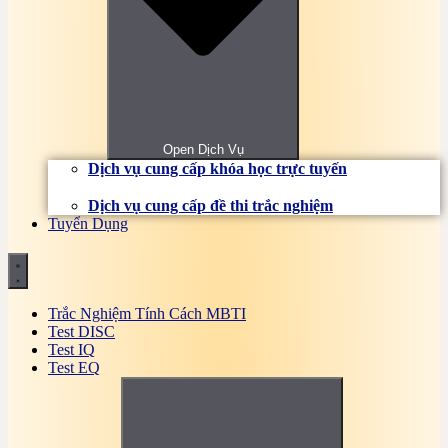
Bài tập, đề thi trắc nghiệm Nghiệp vụ ngân hàng
Online
Bài tập, đề thi trắc nghiệm Nghiệp vụ ngoại thương
Online
Bài tập, đề thi trắc nghiệm Nguyên lý hệ điều hành
Online
Bài tập, đề thi trắc nghiệm Nguyên lý kế toán
Online
Open Dịch Vụ
Bài tập, đề thi trắc nghiệm Nhi khoa Online
Dịch vụ cung cấp khóa học trực tuyến
Bài tập, đề thi trắc nghiệm Nội khoa cơ sở Online
Bài tập, đề thi trắc nghiệm Nội ngoại cơ sở Online
Dịch vụ cung cấp đề thi trắc nghiệm
Bài tập, đề thi trắc nghiệm Phân tích báo cáo tài
Tuyển Dụng
chính
Bài tập, đề thi trắc nghiệm Phân tích kinh doanh
Online
Bài tập, đề thi trắc nghiệm Pháp luật kinh tế Online
Bài tập, đề thi trắc nghiệm Pháp luật trong xây
Trắc Nghiệm Tính Cách MBTI
dựng
Test DISC
Bài tập, đề thi trắc nghiệm Pháp luật đại cương
Test IQ
Online có đáp án
Test EQ
Bài tập, đề thi trắc nghiệm Quan hệ công chúng
(PR)
Bài tập, đề thi trắc nghiệm Quản lý bán hàng
Online