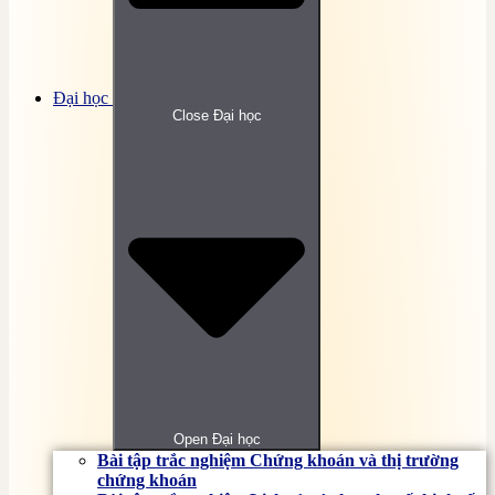
Đại học
Close Đại học
Open Đại học
Bài tập trắc nghiệm Chứng khoán và thị trường
chứng khoán