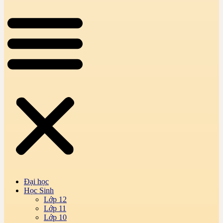
Đại học
Học Sinh
Lớp 12
Lớp 11
Lớp 10