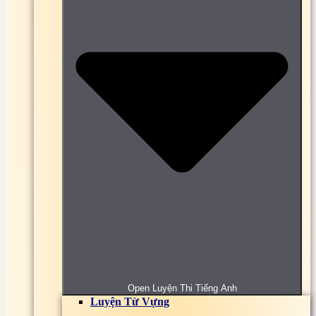
Online
Bài tập, đề thi trắc nghiệm Truyền số liệu Online
1000 + Bài tập, đề thi trắc nghiệm Tư tưởng Hồ Chí
Minh Online Có Đáp Án
Bài tập, đề thi Trắc Nghiệm Vật liệu cơ khí Online
Bài tập, đề thi trắc nghiệm Vật liệu kỹ thuật Online
Bài tập, đề thi trắc nghiệm Vật liệu điện Online
Bài tập, đề thi trắc nghiệm Vật lý đại cương Online
Bài tập, đề thi trắc nghiệm Vi sinh thực phẩm
Online
Bài tập, đề thi trắc nghiệm Vi sinh vật Online
Bài tập, đề thi trắc nghiệm Vi sinh đại cương Online
Bài tập, đề thi trắc nghiệm Vi xử lý Online
Bài tập, đề thi trắc nghiệm Xác suất thống kê
Online
Bài tập, đề thi trắc nghiệm Y học cổ truyền Online
Bài tập, đề thi trắc nghiệm Y sinh học di truyền
Online
Bài tập, đề thi trắc nghiệm Đại cương y học lao
động Online
Bài tập, đề thi trắc nghiệm Đại số tuyến tính Online
Bài tập, đề thi trắc nghiệm Đấu thầu Online
Bài tập, đề thi trắc nghiệm Địa lý du lịch Việt Nam
Open Luyện Thi Tiếng Anh
Online
Luyện Từ Vựng
Bài tập, đề thi trắc nghiệm Địa lý kinh tế Online