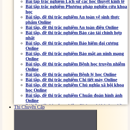
Bài tập trắc nghiệm Lịch sử các học thuyết kinh tế
Bài tập trắc nghiệm Phương pháp nghiên cứu khoa
học
Bài tập, đề thi trắc nghiệm An toàn vệ sinh thực
phẩm Online
Bài tập, đề thi trắc nghiệm An toàn điện Online
Bài tập, đề thi trắc nghiệm Báo cáo tài chính hợp
nhất
Bài tập, đề thi trắc nghiệm Bảo hiểm đại cương
Online
Bài tập, đề thi trắc nghiệm Bảo mật an ninh mạng
Online
Bài tập, đề thi trắc nghiệm Bệnh học truyền nhiễm
Online
Bài tập, đề thi trắc nghiệm Bệnh lý học Online
Bài tập, đề thi trắc nghiệm Chi tiết máy Online
Bài tập, đề thi trắc nghiệm Chủ nghĩa xã hội khoa
học Online
Bài tập, đề thi trắc nghiệm Chuẩn đoán hình ảnh
Online
Bài tập, đề thi trắc nghiệm Chứng chỉ hành nghề
Thi Chuyển Cấp
xây dựng
Bài tập, đề thi trắc nghiệm Cơ học đất Online
Bài tập, đề thi trắc nghiệm Cơ sở văn hóa Việt Nam
Online