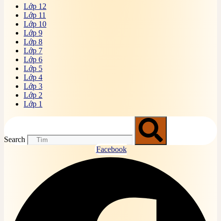
Lớp 12
Online
Lớp 11
Bài tập, đề thi trắc nghiệm Bệnh học truyền nhiễm
Lớp 10
Online
Lớp 9
Bài tập, đề thi trắc nghiệm Bệnh lý học Online
Lớp 8
Bài tập, đề thi trắc nghiệm Chi tiết máy Online
Lớp 7
Bài tập, đề thi trắc nghiệm Chủ nghĩa xã hội khoa
Lớp 6
học Online
Lớp 5
Bài tập, đề thi trắc nghiệm Chuẩn đoán hình ảnh
Lớp 4
Online
Lớp 3
Bài tập, đề thi trắc nghiệm Chứng chỉ hành nghề
Lớp 2
xây dựng
Lớp 1
Bài tập, đề thi trắc nghiệm Cơ học đất Online
Bài tập, đề thi trắc nghiệm Cơ sở văn hóa Việt Nam
Online
Bài tập, đề thi trắc nghiệm Công nghệ chế tạo máy
Search
Online
Facebook
Bài tập, đề thi trắc nghiệm Công nghệ hàn Online
Bài tập, đề thi trắc nghiệm Công nghệ phần mềm
Online
Bài tập, đề thi trắc nghiệm Công nghệ sản xuất
dược phẩm
Bài tập, đề thi trắc nghiệm Da liễu Online
Bài tập, đề thi trắc nghiệm Dẫn luận ngôn ngữ
Online
Bài tập, đề thi trắc nghiệm Dân số học Online