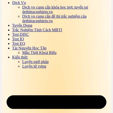
Bài tập, đề thi trắc nghiệm Luật tố tụng dân sự
Dịch Vụ
Online
Dịch vụ cung cấp khóa học trực tuyến tại
Bài tập, đề thi trắc nghiệm Luật đất đai Online
dethitracnghiem.vn
Bài tập, đề thi trắc nghiệm Luật đầu tư Online
Dịch vụ cung cấp đề thi trắc nghiệm của
Bài tập, đề thi trắc nghiệm Lý thuyết điều khiển tự
dethitracnghiem.vn
động
Tuyển Dụng
Bài tập, đề thi trắc nghiệm Mạng không dây Online
Trắc Nghiệm Tính Cách MBTI
Bài tập, đề thi trắc nghiệm Mạng máy tính Online
Test DISC
Bài tập, đề thi trắc nghiệm Marketing căn bản
Test IQ
Online
Test EQ
Bài tập, đề thi trắc nghiệm Miễn dịch học Online
Tài Nguyên Học Tập
Bài tập, đề thi trắc nghiệm Mô học đại cương
Mẫu Thời Khoá Biểu
Online
Kiến thức
Bài tập, đề thi trắc nghiệm Môi trường và con
Luyện ngữ pháp
người Online
Luyện từ vựng
Bài tập, đề thi trắc nghiệm Nghiệp vụ ngân hàng
Online
Bài tập, đề thi trắc nghiệm Nghiệp vụ ngoại thương
Online
Bài tập, đề thi trắc nghiệm Nguyên lý hệ điều hành
Online
Bài tập, đề thi trắc nghiệm Nguyên lý kế toán
Online
Bài tập, đề thi trắc nghiệm Nhi khoa Online
Bài tập, đề thi trắc nghiệm Nội khoa cơ sở Online