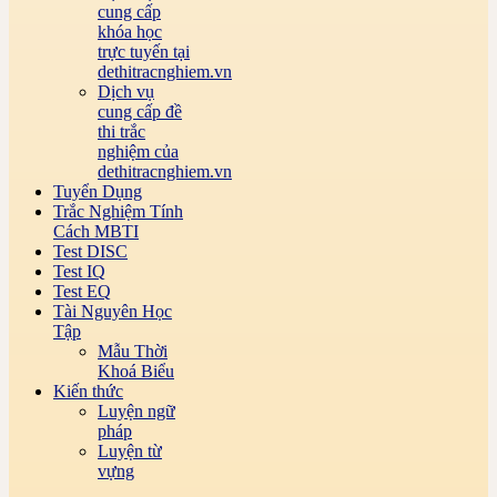
Trắc Nghiệm Quản Trị mạng
cung cấp
Trắc nghiệm Quản trị nhân lực
khóa học
Trắc nghiệm quảng quý nguồn lực
trực tuyến tại
Trắc Nghiệm Tâm lý học lứa tuổi và tâm lý học sư
dethitracnghiem.vn
phạm
Dịch vụ
Trắc nghiệm Tin học nghề phổ thông
cung cấp đề
Trắc Nghiệm Đường lối cách mạng của Đảng Cộng
thi trắc
sản Việt Nam
nghiệm của
dethitracnghiem.vn
Tuyển Dụng
Trắc Nghiệm Tính
Cách MBTI
Test DISC
Test IQ
Test EQ
Tài Nguyên Học
Tập
Mẫu Thời
Khoá Biểu
Kiến thức
Luyện ngữ
pháp
Luyện từ
vựng