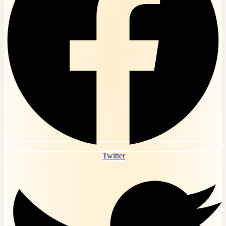
Bài tập, đề thi trắc nghiệm Dịch tễ học Online
Bài tập, đề thi trắc nghiệm Dinh dưỡng học Online
Bài tập, đề thi trắc nghiệm Dược lý Online
Bài tập, đề thi trắc nghiệm Gây mê hồi sức Online
Bài tập, đề thi trắc nghiệm Giải phẫu bệnh Online
Bài tập, đề thi trắc nghiệm Giải phẫu đại cương
Online
Bài tập, đề thi trắc nghiệm Giáo dục học đại cương
Online
Bài tập, đề thi trắc nghiệm Giáo dục nghề nghiệp
Online
Bài tập, đề thi trắc nghiệm Giáo dục quốc phòng
Online
Bài tập, đề thi trắc nghiệm Giao tiếp trong kinh
doanh
Bài tập, đề thi trắc nghiệm Hành vi tổ chức Online
Bài tập, đề thi trắc nghiệm Hệ điều hành Linux
Twitter
Online
Bài tập, đề thi trắc nghiệm Hệ điều hành Windows
Online
Bài tập, đề thi trắc nghiệm Hóa lí dược Online
Bài tập, đề thi trắc nghiệm Hóa phân tích Online
Bài tập, đề thi trắc nghiệm Hóa sinh Online
Bài tập, đề thi trắc nghiệm Hóa đại cương Online