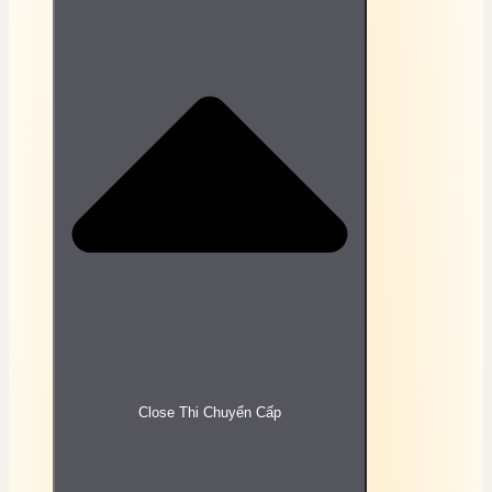
Bài tập, đề thi trắc nghiệm Công nghệ chế tạo máy
Online
Bài tập, đề thi trắc nghiệm Công nghệ hàn Online
Bài tập, đề thi trắc nghiệm Công nghệ phần mềm
Online
Bài tập, đề thi trắc nghiệm Công nghệ sản xuất
dược phẩm
Bài tập, đề thi trắc nghiệm Da liễu Online
Bài tập, đề thi trắc nghiệm Dẫn luận ngôn ngữ
Online
Bài tập, đề thi trắc nghiệm Dân số học Online
Bài tập, đề thi trắc nghiệm Dịch tễ học Online
Bài tập, đề thi trắc nghiệm Dinh dưỡng học Online
Bài tập, đề thi trắc nghiệm Dược lý Online
Bài tập, đề thi trắc nghiệm Gây mê hồi sức Online
Bài tập, đề thi trắc nghiệm Giải phẫu bệnh Online
Bài tập, đề thi trắc nghiệm Giải phẫu đại cương
Online
Bài tập, đề thi trắc nghiệm Giáo dục học đại cương
Online
Bài tập, đề thi trắc nghiệm Giáo dục nghề nghiệp
Close Thi Chuyển Cấp
Online
Bài tập, đề thi trắc nghiệm Giáo dục quốc phòng
Online
Bài tập, đề thi trắc nghiệm Giao tiếp trong kinh