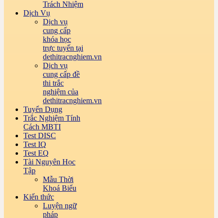
Trách Nhiệm
Dịch Vụ
Dịch vụ
cung cấp
khóa học
trực tuyến tại
dethitracnghiem.vn
Dịch vụ
cung cấp đề
thi trắc
nghiệm của
dethitracnghiem.vn
Tuyển Dụng
Trắc Nghiệm Tính
Cách MBTI
Test DISC
Test IQ
Test EQ
Tài Nguyên Học
Tập
Mẫu Thời
Khoá Biểu
Kiến thức
Luyện ngữ
pháp