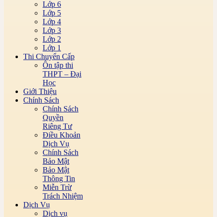
Lớp 6
Bài tập, đề thi trắc nghiệm Vi sinh đại cương Online
Lớp 5
Bài tập, đề thi trắc nghiệm Vi xử lý Online
Lớp 4
Bài tập, đề thi trắc nghiệm Xác suất thống kê
Lớp 3
Online
Lớp 2
Bài tập, đề thi trắc nghiệm Y học cổ truyền Online
Lớp 1
Bài tập, đề thi trắc nghiệm Y sinh học di truyền
Thi Chuyển Cấp
Online
Ôn tập thi
Bài tập, đề thi trắc nghiệm Đại cương y học lao
THPT – Đại
động Online
Học
Bài tập, đề thi trắc nghiệm Đại số tuyến tính Online
Giới Thiệu
Bài tập, đề thi trắc nghiệm Đấu thầu Online
Chính Sách
Bài tập, đề thi trắc nghiệm Địa lý du lịch Việt Nam
Chính Sách
Online
Quyền
Bài tập, đề thi trắc nghiệm Địa lý kinh tế Online
Riêng Tư
Bài tập, đề thi trắc nghiệm Điều dưỡng cơ bản
Điều Khoản
Bài tập, đề thi trắc nghiệm Định giá tài sản Online
Dịch Vụ
Bài tập, đề thi trắc nghiệm Đo lường điện và thiết bị
Chính Sách
đo Online
Bảo Mật
Quản trị nhân lực
Bảo Mật
Trắc nghiệm Kiến trúc máy tính
Thông Tin
Trắc nghiệm Kỹ thuật vi xử lý
Miễn Trừ
Trắc nghiệm Luật kinh doanh
Trách Nhiệm
Trắc nghiệm Luật kinh tế
Dịch Vụ
Trắc Nghiệm Nhập môn Internet và E-learning
Dịch vụ