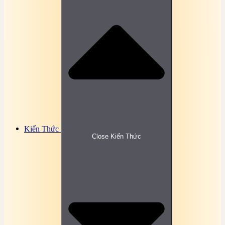
Bài tập, đề thi trắc Nghiệm Quản lý dự án đầu tư
Bài tập, đề thi trắc nghiệm Quản lý thuế Online
Bài tập, đề thi trắc nghiệm Quản trị chất lượng
Online
Bài tập, đề thi trắc nghiệm Quản trị chiến lược
Online
Bài tập, đề thi trắc nghiệm Quản trị cơ sở dữ liệu
Bài tập, đề thi trắc nghiệm Quản trị dịch vụ Online
Bài tập, đề thi trắc nghiệm Quản trị dự án Online
Bài tập, đề thi trắc nghiệm Quản trị học Online
Bài tập, đề thi trắc nghiệm Quản trị kinh doanh
quốc tế
Bài tập, đề thi trắc nghiệm Quản trị logistics Online
Bài tập, đề thi trắc nghiệm Quản trị mạng Online
Bài tập, đề thi trắc nghiệm Quản trị marketing
Kiến Thức
Online
Close Kiến Thức
Bài tập, đề thi trắc nghiệm Quản trị nguồn nhân
lực
Bài tập, đề thi trắc nghiệm Quản trị sản xuất Online
Bài tập, đề thi trắc nghiệm Quản trị tài chính
Online
Bài tập, đề thi trắc nghiệm Quản trị thương mại
Online
Bài tập, đề thi trắc nghiệm Quản trị văn phòng
Online