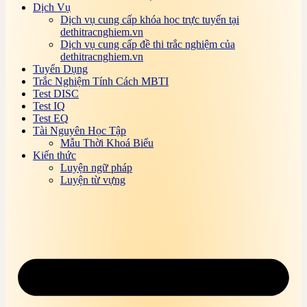
Bài tập, đề thi trắc nghiệm Luật tố tụng dân sự
Dịch Vụ
Online
Dịch vụ cung cấp khóa học trực tuyến tại
Bài tập, đề thi trắc nghiệm Luật đất đai Online
dethitracnghiem.vn
Bài tập, đề thi trắc nghiệm Luật đầu tư Online
Dịch vụ cung cấp đề thi trắc nghiệm của
Bài tập, đề thi trắc nghiệm Lý thuyết điều khiển tự
dethitracnghiem.vn
động
Tuyển Dụng
Bài tập, đề thi trắc nghiệm Mạng không dây Online
Trắc Nghiệm Tính Cách MBTI
Bài tập, đề thi trắc nghiệm Mạng máy tính Online
Test DISC
Bài tập, đề thi trắc nghiệm Marketing căn bản
Test IQ
Online
Test EQ
Bài tập, đề thi trắc nghiệm Miễn dịch học Online
Tài Nguyên Học Tập
Bài tập, đề thi trắc nghiệm Mô học đại cương
Mẫu Thời Khoá Biểu
Online
Kiến thức
Bài tập, đề thi trắc nghiệm Môi trường và con
Luyện ngữ pháp
người Online
Luyện từ vựng
Bài tập, đề thi trắc nghiệm Nghiệp vụ ngân hàng
Online
Bài tập, đề thi trắc nghiệm Nghiệp vụ ngoại thương
Online
Bài tập, đề thi trắc nghiệm Nguyên lý hệ điều hành
Online
Bài tập, đề thi trắc nghiệm Nguyên lý kế toán
Online
Bài tập, đề thi trắc nghiệm Nhi khoa Online
Bài tập, đề thi trắc nghiệm Nội khoa cơ sở Online