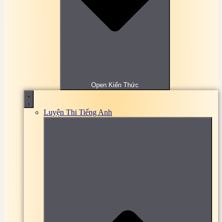
Bài tập, đề thi trắc nghiệm Quản trị xuất nhập
khẩu Online
Bài tập, đề thi trắc nghiệm Răng – Hàm – Mặt
Online
Bài tập, đề thi trắc nghiệm Sinh học đại cương
Online
Bài tập, đề thi trắc nghiệm Sinh lý học Online
Bài tập, đề thi trắc nghiệm SPSS Online
Bài tập, đề thi trắc nghiệm Tai – Mũi – Họng Online
Bài tập, đề thi trắc nghiệm Tài chính công Online
Open Kiến Thức
Bài tập, đề thi trắc nghiệm Tài chính doanh nghiệp
Online
Bài tập, đề thi trắc nghiệm Tài chính ngân hàng
Luyện Thi Tiếng Anh
Online
Bài tập, đề thi trắc Nghiệm Tài chính quốc tế
Online
Bài tập, đề thi trắc nghiệm Tài chính tiền tệ Online
Bài tập, đề thi trắc nghiệm Tâm lý học Online
Bài tập, đề thi trắc nghiệm Tâm lý y đức Online
Bài tập, đề thi trắc nghiệm Thanh toán quốc tế
Online
Bài tập, đề thi trắc nghiệm Thị trường tài chính
Online
Bài tập, đề thi trắc nghiệm Thiên văn học Online
Bài tập, đề thi trắc nghiệm Thiết kế cầu đường hầm