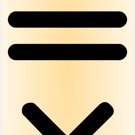
Bài tập, đề thi trắc nghiệm Nội ngoại cơ sở Online
Bài tập, đề thi trắc nghiệm Phân tích báo cáo tài
chính
Bài tập, đề thi trắc nghiệm Phân tích kinh doanh
Online
Bài tập, đề thi trắc nghiệm Pháp luật kinh tế Online
Bài tập, đề thi trắc nghiệm Pháp luật trong xây
dựng
Bài tập, đề thi trắc nghiệm Pháp luật đại cương
Online có đáp án
Bài tập, đề thi trắc nghiệm Quan hệ công chúng
(PR)
Bài tập, đề thi trắc nghiệm Quản lý bán hàng
Online
Bài tập, đề thi trắc Nghiệm Quản lý dự án đầu tư
Bài tập, đề thi trắc nghiệm Quản lý thuế Online
Bài tập, đề thi trắc nghiệm Quản trị chất lượng
Online
Bài tập, đề thi trắc nghiệm Quản trị chiến lược
Online
Bài tập, đề thi trắc nghiệm Quản trị cơ sở dữ liệu
Bài tập, đề thi trắc nghiệm Quản trị dịch vụ Online
Bài tập, đề thi trắc nghiệm Quản trị dự án Online
Bài tập, đề thi trắc nghiệm Quản trị học Online
Bài tập, đề thi trắc nghiệm Quản trị kinh doanh