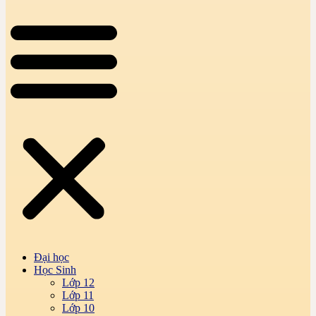
Đại học
Học Sinh
Lớp 12
Lớp 11
Lớp 10