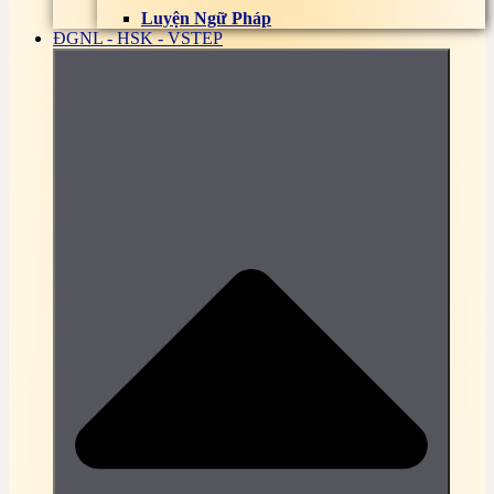
Bài tập, đề thi trắc nghiệm Điều dưỡng cơ bản
Luyện Ngữ Pháp
Bài tập, đề thi trắc nghiệm Định giá tài sản Online
ĐGNL - HSK - VSTEP
Bài tập, đề thi trắc nghiệm Đo lường điện và thiết bị
đo Online
Quản trị nhân lực
Trắc nghiệm Kiến trúc máy tính
Trắc nghiệm Kỹ thuật vi xử lý
Trắc nghiệm Luật kinh doanh
Trắc nghiệm Luật kinh tế
Trắc Nghiệm Nhập môn Internet và E-learning
Trắc Nghiệm Quản Trị mạng
Trắc nghiệm Quản trị nhân lực
Trắc nghiệm quảng quý nguồn lực
Trắc Nghiệm Tâm lý học lứa tuổi và tâm lý học sư
phạm
Trắc nghiệm Tin học nghề phổ thông
Trắc Nghiệm Đường lối cách mạng của Đảng Cộng
sản Việt Nam