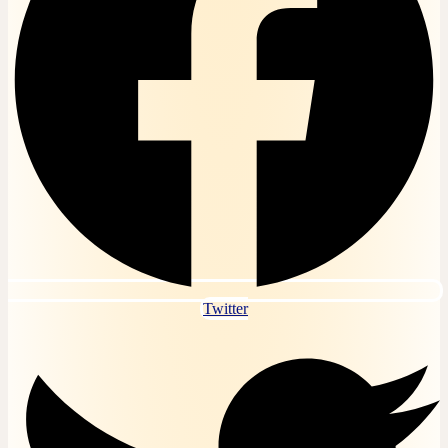
Bài tập, đề thi trắc nghiệm Dịch tễ học Online
Bài tập, đề thi trắc nghiệm Dinh dưỡng học Online
Bài tập, đề thi trắc nghiệm Dược lý Online
Bài tập, đề thi trắc nghiệm Gây mê hồi sức Online
Bài tập, đề thi trắc nghiệm Giải phẫu bệnh Online
Bài tập, đề thi trắc nghiệm Giải phẫu đại cương
Online
Bài tập, đề thi trắc nghiệm Giáo dục học đại cương
Online
Bài tập, đề thi trắc nghiệm Giáo dục nghề nghiệp
Online
Bài tập, đề thi trắc nghiệm Giáo dục quốc phòng
Online
Bài tập, đề thi trắc nghiệm Giao tiếp trong kinh
doanh
Bài tập, đề thi trắc nghiệm Hành vi tổ chức Online
Bài tập, đề thi trắc nghiệm Hệ điều hành Linux
Twitter
Online
Bài tập, đề thi trắc nghiệm Hệ điều hành Windows
Online
Bài tập, đề thi trắc nghiệm Hóa lí dược Online
Bài tập, đề thi trắc nghiệm Hóa phân tích Online
Bài tập, đề thi trắc nghiệm Hóa sinh Online
Bài tập, đề thi trắc nghiệm Hóa đại cương Online