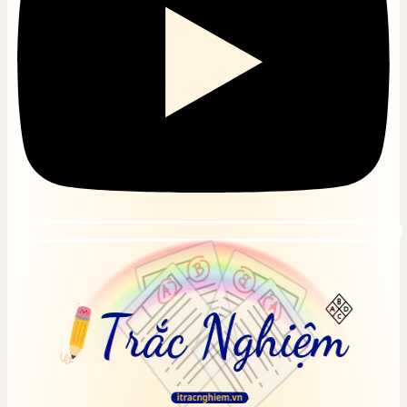
Online
Bài tập, đề thi trắc nghiệm Kinh tế quốc tế Online
Bài tập, đề thi trắc nghiệm Kinh tế vi mô Online
Bài tập, đề thi trắc nghiệm Kinh tế vĩ mô Online
Bài tập, đề thi trắc nghiệm Kỹ năng lãnh đạo
Online
Bài tập, đề thi trắc nghiệm Ký sinh trùng Online
Bài tập, đề thi trắc nghiệm Kỹ thuật an toàn lao
động
Bài tập, đề thi trắc nghiệm Kỹ thuật cảm biến
Online
Bài tập, đề thi trắc nghiệm Kỹ thuật lạnh Online
Bài tập, đề thi trắc nghiệm Kỹ thuật mạch điện tử
Online
Bài tập, đề thi trắc nghiệm Kỹ thuật môi trường
Online
Bài tập, đề thi trắc nghiệm Kỹ thuật nhiệt Online
Bài tập, đề thi trắc nghiệm Kỹ thuật thực phẩm
Online
Bài tập, đề thi trắc nghiệm Kỹ thuật điện Online
Bài tập, đề thi trắc nghiệm Lập trình Java Online
Bài tập, đề thi trắc nghiệm Lịch sử kinh tế quốc
dân
Bài tập, đề thi trắc nghiệm Lịch sử văn minh thế
giới