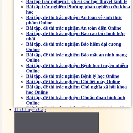
Bài tập trắc nghiệm Lịch sử các học thuyết kinh tế
Bài tập trắc nghiệm Phương pháp nghiên cứu khoa
học
Bài tập, đề thi trắc nghiệm An toàn vệ sinh thực
phẩm Online
Bài tập, đề thi trắc nghiệm An toàn điện Online
Bài tập, đề thi trắc nghiệm Báo cáo tài chính hợp
nhất
Bài tập, đề thi trắc nghiệm Bảo hiểm đại cương
Online
Bài tập, đề thi trắc nghiệm Bảo mật an ninh mạng
Online
Bài tập, đề thi trắc nghiệm Bệnh học truyền nhiễm
Online
Bài tập, đề thi trắc nghiệm Bệnh lý học Online
Bài tập, đề thi trắc nghiệm Chi tiết máy Online
Bài tập, đề thi trắc nghiệm Chủ nghĩa xã hội khoa
học Online
Bài tập, đề thi trắc nghiệm Chuẩn đoán hình ảnh
Online
Bài tập, đề thi trắc nghiệm Chứng chỉ hành nghề
Thi Chuyển Cấp
xây dựng
Bài tập, đề thi trắc nghiệm Cơ học đất Online
Bài tập, đề thi trắc nghiệm Cơ sở văn hóa Việt Nam
Online