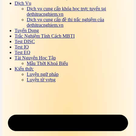
Bài tập, đề thi trắc nghiệm Luật tố tụng dân sự
Dịch Vụ
Online
Dịch vụ cung cấp khóa học trực tuyến tại
Bài tập, đề thi trắc nghiệm Luật đất đai Online
dethitracnghiem.vn
Bài tập, đề thi trắc nghiệm Luật đầu tư Online
Dịch vụ cung cấp đề thi trắc nghiệm của
Bài tập, đề thi trắc nghiệm Lý thuyết điều khiển tự
dethitracnghiem.vn
động
Tuyển Dụng
Bài tập, đề thi trắc nghiệm Mạng không dây Online
Trắc Nghiệm Tính Cách MBTI
Bài tập, đề thi trắc nghiệm Mạng máy tính Online
Test DISC
Bài tập, đề thi trắc nghiệm Marketing căn bản
Test IQ
Online
Test EQ
Bài tập, đề thi trắc nghiệm Miễn dịch học Online
Tài Nguyên Học Tập
Bài tập, đề thi trắc nghiệm Mô học đại cương
Mẫu Thời Khoá Biểu
Online
Kiến thức
Bài tập, đề thi trắc nghiệm Môi trường và con
Luyện ngữ pháp
người Online
Luyện từ vựng
Bài tập, đề thi trắc nghiệm Nghiệp vụ ngân hàng
Online
Bài tập, đề thi trắc nghiệm Nghiệp vụ ngoại thương
Online
Bài tập, đề thi trắc nghiệm Nguyên lý hệ điều hành
Online
Bài tập, đề thi trắc nghiệm Nguyên lý kế toán
Online
Bài tập, đề thi trắc nghiệm Nhi khoa Online
Bài tập, đề thi trắc nghiệm Nội khoa cơ sở Online