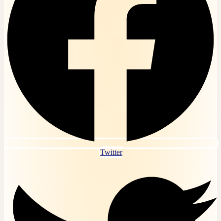
Bài tập, đề thi trắc nghiệm Dịch tễ học Online
Bài tập, đề thi trắc nghiệm Dinh dưỡng học Online
Bài tập, đề thi trắc nghiệm Dược lý Online
Bài tập, đề thi trắc nghiệm Gây mê hồi sức Online
Bài tập, đề thi trắc nghiệm Giải phẫu bệnh Online
Bài tập, đề thi trắc nghiệm Giải phẫu đại cương
Online
Bài tập, đề thi trắc nghiệm Giáo dục học đại cương
Online
Bài tập, đề thi trắc nghiệm Giáo dục nghề nghiệp
Online
Bài tập, đề thi trắc nghiệm Giáo dục quốc phòng
Online
Bài tập, đề thi trắc nghiệm Giao tiếp trong kinh
doanh
Bài tập, đề thi trắc nghiệm Hành vi tổ chức Online
Bài tập, đề thi trắc nghiệm Hệ điều hành Linux
Twitter
Online
Bài tập, đề thi trắc nghiệm Hệ điều hành Windows
Online
Bài tập, đề thi trắc nghiệm Hóa lí dược Online
Bài tập, đề thi trắc nghiệm Hóa phân tích Online
Bài tập, đề thi trắc nghiệm Hóa sinh Online
Bài tập, đề thi trắc nghiệm Hóa đại cương Online