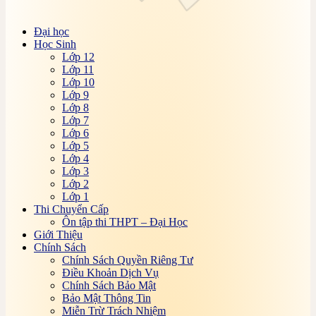
Bài tập, đề thi trắc nghiệm Lịch sử Đảng Online Có
đáp án
Bài tập, đề thi trắc nghiệm Linh kiện điện tử Online
Đại học
Bài tập, đề thi trắc nghiệm Logic học Online
Học Sinh
Bài tập, đề thi trắc nghiệm Luật an sinh xã hội
Lớp 12
Online
Lớp 11
Bài tập, đề thi trắc nghiệm Luật bảo hiểm Online
Lớp 10
Bài tập, đề thi trắc nghiệm Luật cạnh tranh Online
Lớp 9
Bài tập, đề thi trắc nghiệm Luật dân sự Online
Lớp 8
Bài tập, đề thi trắc nghiệm Luật doanh nghiệp
Lớp 7
Online
Lớp 6
Bài tập, đề thi trắc nghiệm Luật du lịch Online
Lớp 5
Bài tập, đề thi trắc nghiệm Luật giáo dục Online
Lớp 4
Bài tập, đề thi trắc nghiệm Luật hành chính Online
Lớp 3
Bài tập, đề thi trắc nghiệm Luật hiến pháp Online
Lớp 2
Bài tập, đề thi trắc nghiệm Luật hình sự Online
Lớp 1
Bài tập, đề thi trắc Nghiệm Luật hôn nhân và gia
Thi Chuyển Cấp
đình
Ôn tập thi THPT – Đại Học
Bài tập, đề thi trắc nghiệm Luật kinh doanh Online
Giới Thiệu
Bài tập, đề thi trắc nghiệm Luật kinh tế Online
Chính Sách
Bài tập, đề thi trắc nghiệm Luật lao động Online
Chính Sách Quyền Riêng Tư
Bài tập, đề thi trắc nghiệm Luật môi trường Online
Điều Khoản Dịch Vụ
Bài tập, đề thi trắc nghiệm Luật ngân hàng Online
Chính Sách Bảo Mật
Bài tập, đề thi trắc nghiệm Luật so sánh Online
Bảo Mật Thông Tin
Bài tập, đề thi trắc nghiệm Luật tài chính Online
Miễn Trừ Trách Nhiệm