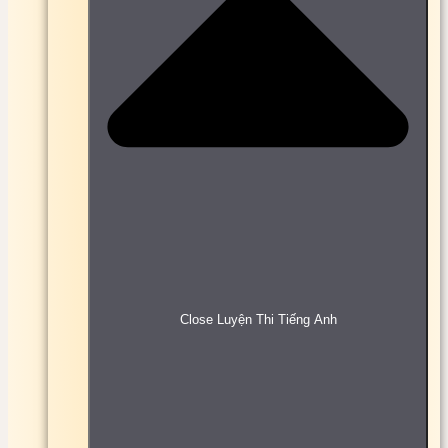
giao thông
Bài tập, đề thi trắc nghiệm Thủ tục hải quan Online
Bài tập, đề thi trắc nghiệm Thương mại quốc tế
Online
Bài tập, đề thi trắc nghiệm Thương mại điện tử
Online
Bài tập, đề thi trắc nghiệm Thủy khí Online
Bài tập, đề thi trắc nghiệm Tín dụng ngân hàng
Online
Bài tập, đề thi trắc nghiệm Tin học nghề phổ thông
Online
Bài tập, đề thi trắc nghiệm Tin học đại cương
Online
Bài tập, đề thi trắc nghiệm Tổ chức và quản lý y tế
Online
Bài tập, đề thi trắc nghiệm Toán cao cấp A1 Online
Bài tập, đề thi trắc nghiệm Toán cao cấp A2 Online
Bài tập, đề thi trắc nghiệm Toán cao cấp C1 Online
Close Luyện Thi Tiếng Anh
Bài tập, đề thi trắc nghiệm Toán cao cấp C2 Online
Bài tập, đề thi trắc nghiệm Toán kinh tế Online
Bài tập, đề thi trắc nghiệm Toán rời rạc Online
Bài tập, đề thi trắc nghiệm Toán tài chính Online
Bài tập, đề thi trắc nghiệm Tổng quát viễn thông
Online
Bài tập, đề thi trắc nghiệm Triết học Mác Lênin