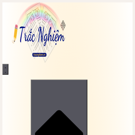
Chuyển
đến
nội
dung