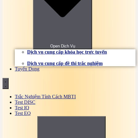
Bài tập, đề thi trắc nghiệm Nghiệp vụ ngân hàng
Online
Bài tập, đề thi trắc nghiệm Nghiệp vụ ngoại thương
Online
Bài tập, đề thi trắc nghiệm Nguyên lý hệ điều hành
Online
Bài tập, đề thi trắc nghiệm Nguyên lý kế toán
Online
Open Dịch Vụ
Bài tập, đề thi trắc nghiệm Nhi khoa Online
Dịch vụ cung cấp khóa học trực tuyến
Bài tập, đề thi trắc nghiệm Nội khoa cơ sở Online
Bài tập, đề thi trắc nghiệm Nội ngoại cơ sở Online
Dịch vụ cung cấp đề thi trắc nghiệm
Bài tập, đề thi trắc nghiệm Phân tích báo cáo tài
Tuyển Dụng
chính
Bài tập, đề thi trắc nghiệm Phân tích kinh doanh
Online
Bài tập, đề thi trắc nghiệm Pháp luật kinh tế Online
Bài tập, đề thi trắc nghiệm Pháp luật trong xây
Trắc Nghiệm Tính Cách MBTI
dựng
Test DISC
Bài tập, đề thi trắc nghiệm Pháp luật đại cương
Test IQ
Online có đáp án
Test EQ
Bài tập, đề thi trắc nghiệm Quan hệ công chúng
(PR)
Bài tập, đề thi trắc nghiệm Quản lý bán hàng
Online