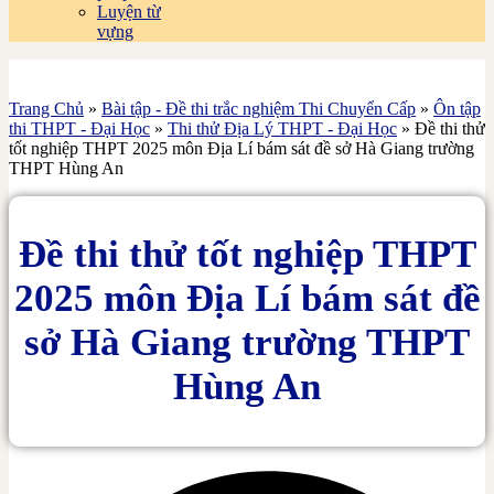
Luyện từ
vựng
Trang Chủ
»
Bài tập - Đề thi trắc nghiệm Thi Chuyển Cấp
»
Ôn tập
thi THPT - Đại Học
»
Thi thử Địa Lý THPT - Đại Học
»
Đề thi thử
tốt nghiệp THPT 2025 môn Địa Lí bám sát đề sở Hà Giang trường
THPT Hùng An
Đề thi thử tốt nghiệp THPT
2025 môn Địa Lí bám sát đề
sở Hà Giang trường THPT
Hùng An