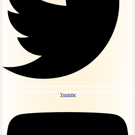
Bài tập, đề thi trắc nghiệm Huyết học – Truyền
máu Online
Bài tập, đề thi trắc nghiệm Kế toán công Online
Bài tập, đề thi trắc nghiệm Kế toán doanh nghiệp
Online
Bài tập, đề thi trắc nghiệm Kế toán hành chính sự
nghiệp
Bài tập, đề thi trắc nghiệm Kế toán máy Online
Bài tập, đề thi trắc nghiệm Kế toán quản trị Online
Bài tập, đề thi trắc nghiệm Kế toán quốc tế Online
Bài tập, đề thi trắc nghiệm Kế toán tài chính Online
Bài tập, đề thi trắc nghiệm Kế toán thuế Online
Bài tập, đề thi trắc nghiệm Khoa học quản lý
Online
Bài tập, đề thi trắc nghiệm Kiểm toán căn bản
Online
Bài tập, đề thi trắc nghiệm Kiến trúc máy tính
Online
Youtube
Bài tập, đề thi trắc nghiệm Kinh tế chính trị Online
Bài tập, đề thi trắc nghiệm Kinh tế học đại cương
Online
Bài tập, đề thi trắc nghiệm Kinh tế lượng Online
Bài tập, đề thi trắc nghiệm Kinh tế môi trường
Online
Bài tập, đề thi trắc nghiệm Kinh tế phát triển