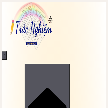
Chuyển
đến
nội
dung