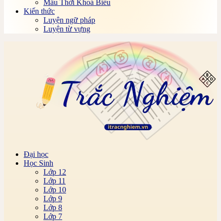
Mẫu Thời Khoá Biểu
Bài tập, đề thi trắc nghiệm Tin học đại cương
Kiến thức
Online
Luyện ngữ pháp
Bài tập, đề thi trắc nghiệm Tổ chức và quản lý y tế
Luyện từ vựng
Online
Bài tập, đề thi trắc nghiệm Toán cao cấp A1 Online
Bài tập, đề thi trắc nghiệm Toán cao cấp A2 Online
Bài tập, đề thi trắc nghiệm Toán cao cấp C1 Online
Bài tập, đề thi trắc nghiệm Toán cao cấp C2 Online
Bài tập, đề thi trắc nghiệm Toán kinh tế Online
Bài tập, đề thi trắc nghiệm Toán rời rạc Online
Bài tập, đề thi trắc nghiệm Toán tài chính Online
Bài tập, đề thi trắc nghiệm Tổng quát viễn thông
Online
Bài tập, đề thi trắc nghiệm Triết học Mác Lênin
Online
Bài tập, đề thi trắc nghiệm Truyền số liệu Online
1000 + Bài tập, đề thi trắc nghiệm Tư tưởng Hồ Chí
Đại học
Minh Online Có Đáp Án
Học Sinh
Bài tập, đề thi Trắc Nghiệm Vật liệu cơ khí Online
Lớp 12
Bài tập, đề thi trắc nghiệm Vật liệu kỹ thuật Online
Lớp 11
Bài tập, đề thi trắc nghiệm Vật liệu điện Online
Lớp 10
Bài tập, đề thi trắc nghiệm Vật lý đại cương Online
Lớp 9
Bài tập, đề thi trắc nghiệm Vi sinh thực phẩm
Lớp 8
Online
Lớp 7
Bài tập, đề thi trắc nghiệm Vi sinh vật Online