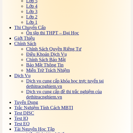
Lớp 5
Online
Lớp 4
Bài tập, đề thi trắc nghiệm Tài chính ngân hàng
Lớp 3
Online
Lớp 2
Bài tập, đề thi trắc Nghiệm Tài chính quốc tế
Lớp 1
Online
Thi Chuyển Cấp
Bài tập, đề thi trắc nghiệm Tài chính tiền tệ Online
Ôn tập thi THPT – Đại Học
Bài tập, đề thi trắc nghiệm Tâm lý học Online
Giới Thiệu
Bài tập, đề thi trắc nghiệm Tâm lý y đức Online
Chính Sách
Bài tập, đề thi trắc nghiệm Thanh toán quốc tế
Chính Sách Quyền Riêng Tư
Online
Điều Khoản Dịch Vụ
Bài tập, đề thi trắc nghiệm Thị trường tài chính
Chính Sách Bảo Mật
Online
Bảo Mật Thông Tin
Bài tập, đề thi trắc nghiệm Thiên văn học Online
Miễn Trừ Trách Nhiệm
Bài tập, đề thi trắc nghiệm Thiết kế cầu đường hầm
Dịch Vụ
giao thông
Dịch vụ cung cấp khóa học trực tuyến tại
Bài tập, đề thi trắc nghiệm Thủ tục hải quan Online
dethitracnghiem.vn
Bài tập, đề thi trắc nghiệm Thương mại quốc tế
Dịch vụ cung cấp đề thi trắc nghiệm của
Online
dethitracnghiem.vn
Bài tập, đề thi trắc nghiệm Thương mại điện tử
Tuyển Dụng
Online
Trắc Nghiệm Tính Cách MBTI
Bài tập, đề thi trắc nghiệm Thủy khí Online
Test DISC
Bài tập, đề thi trắc nghiệm Tín dụng ngân hàng
Test IQ
Online
Test EQ
Bài tập, đề thi trắc nghiệm Tin học nghề phổ thông
Tài Nguyên Học Tập
Online