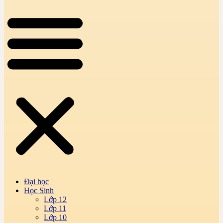
Đại học
Học Sinh
Lớp 12
Lớp 11
Lớp 10