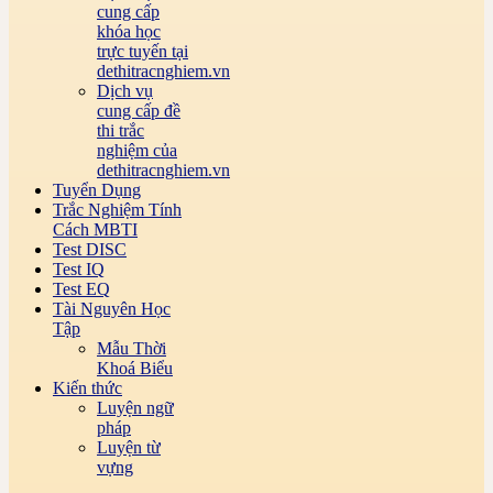
Trắc Nghiệm Quản Trị mạng
cung cấp
Trắc nghiệm Quản trị nhân lực
khóa học
Trắc nghiệm quảng quý nguồn lực
trực tuyến tại
Trắc Nghiệm Tâm lý học lứa tuổi và tâm lý học sư
dethitracnghiem.vn
phạm
Dịch vụ
Trắc nghiệm Tin học nghề phổ thông
cung cấp đề
Trắc Nghiệm Đường lối cách mạng của Đảng Cộng
thi trắc
sản Việt Nam
nghiệm của
dethitracnghiem.vn
Tuyển Dụng
Trắc Nghiệm Tính
Cách MBTI
Test DISC
Test IQ
Test EQ
Tài Nguyên Học
Tập
Mẫu Thời
Khoá Biểu
Kiến thức
Luyện ngữ
pháp
Luyện từ
vựng