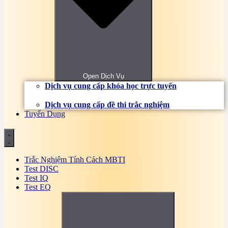
Bài tập, đề thi trắc nghiệm Nghiệp vụ ngân hàng
Online
Bài tập, đề thi trắc nghiệm Nghiệp vụ ngoại thương
Online
Bài tập, đề thi trắc nghiệm Nguyên lý hệ điều hành
Online
Bài tập, đề thi trắc nghiệm Nguyên lý kế toán
Online
Open Dịch Vụ
Bài tập, đề thi trắc nghiệm Nhi khoa Online
Dịch vụ cung cấp khóa học trực tuyến
Bài tập, đề thi trắc nghiệm Nội khoa cơ sở Online
Bài tập, đề thi trắc nghiệm Nội ngoại cơ sở Online
Dịch vụ cung cấp đề thi trắc nghiệm
Bài tập, đề thi trắc nghiệm Phân tích báo cáo tài
Tuyển Dụng
chính
Bài tập, đề thi trắc nghiệm Phân tích kinh doanh
Online
Bài tập, đề thi trắc nghiệm Pháp luật kinh tế Online
Bài tập, đề thi trắc nghiệm Pháp luật trong xây
Trắc Nghiệm Tính Cách MBTI
dựng
Test DISC
Bài tập, đề thi trắc nghiệm Pháp luật đại cương
Test IQ
Online có đáp án
Test EQ
Bài tập, đề thi trắc nghiệm Quan hệ công chúng
(PR)
Bài tập, đề thi trắc nghiệm Quản lý bán hàng
Online