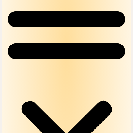
Bài tập, đề thi trắc nghiệm Nội ngoại cơ sở Online
Bài tập, đề thi trắc nghiệm Phân tích báo cáo tài
chính
Bài tập, đề thi trắc nghiệm Phân tích kinh doanh
Online
Bài tập, đề thi trắc nghiệm Pháp luật kinh tế Online
Bài tập, đề thi trắc nghiệm Pháp luật trong xây
dựng
Bài tập, đề thi trắc nghiệm Pháp luật đại cương
Online có đáp án
Bài tập, đề thi trắc nghiệm Quan hệ công chúng
(PR)
Bài tập, đề thi trắc nghiệm Quản lý bán hàng
Online
Bài tập, đề thi trắc Nghiệm Quản lý dự án đầu tư
Bài tập, đề thi trắc nghiệm Quản lý thuế Online
Bài tập, đề thi trắc nghiệm Quản trị chất lượng
Online
Bài tập, đề thi trắc nghiệm Quản trị chiến lược
Online
Bài tập, đề thi trắc nghiệm Quản trị cơ sở dữ liệu
Bài tập, đề thi trắc nghiệm Quản trị dịch vụ Online
Bài tập, đề thi trắc nghiệm Quản trị dự án Online
Bài tập, đề thi trắc nghiệm Quản trị học Online
Bài tập, đề thi trắc nghiệm Quản trị kinh doanh