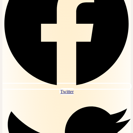
Bài tập, đề thi trắc nghiệm Dịch tễ học Online
Bài tập, đề thi trắc nghiệm Dinh dưỡng học Online
Bài tập, đề thi trắc nghiệm Dược lý Online
Bài tập, đề thi trắc nghiệm Gây mê hồi sức Online
Bài tập, đề thi trắc nghiệm Giải phẫu bệnh Online
Bài tập, đề thi trắc nghiệm Giải phẫu đại cương
Online
Bài tập, đề thi trắc nghiệm Giáo dục học đại cương
Online
Bài tập, đề thi trắc nghiệm Giáo dục nghề nghiệp
Online
Bài tập, đề thi trắc nghiệm Giáo dục quốc phòng
Online
Bài tập, đề thi trắc nghiệm Giao tiếp trong kinh
doanh
Bài tập, đề thi trắc nghiệm Hành vi tổ chức Online
Bài tập, đề thi trắc nghiệm Hệ điều hành Linux
Twitter
Online
Bài tập, đề thi trắc nghiệm Hệ điều hành Windows
Online
Bài tập, đề thi trắc nghiệm Hóa lí dược Online
Bài tập, đề thi trắc nghiệm Hóa phân tích Online
Bài tập, đề thi trắc nghiệm Hóa sinh Online
Bài tập, đề thi trắc nghiệm Hóa đại cương Online