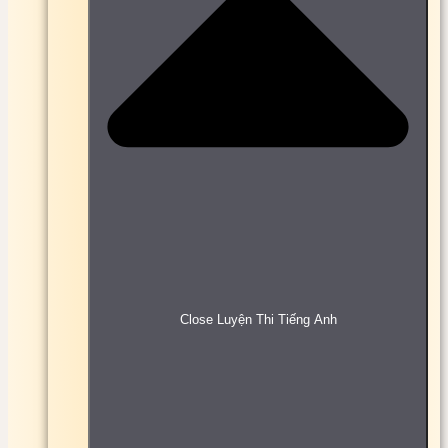
giao thông
Bài tập, đề thi trắc nghiệm Thủ tục hải quan Online
Bài tập, đề thi trắc nghiệm Thương mại quốc tế
Online
Bài tập, đề thi trắc nghiệm Thương mại điện tử
Online
Bài tập, đề thi trắc nghiệm Thủy khí Online
Bài tập, đề thi trắc nghiệm Tín dụng ngân hàng
Online
Bài tập, đề thi trắc nghiệm Tin học nghề phổ thông
Online
Bài tập, đề thi trắc nghiệm Tin học đại cương
Online
Bài tập, đề thi trắc nghiệm Tổ chức và quản lý y tế
Online
Bài tập, đề thi trắc nghiệm Toán cao cấp A1 Online
Bài tập, đề thi trắc nghiệm Toán cao cấp A2 Online
Bài tập, đề thi trắc nghiệm Toán cao cấp C1 Online
Close Luyện Thi Tiếng Anh
Bài tập, đề thi trắc nghiệm Toán cao cấp C2 Online
Bài tập, đề thi trắc nghiệm Toán kinh tế Online
Bài tập, đề thi trắc nghiệm Toán rời rạc Online
Bài tập, đề thi trắc nghiệm Toán tài chính Online
Bài tập, đề thi trắc nghiệm Tổng quát viễn thông
Online
Bài tập, đề thi trắc nghiệm Triết học Mác Lênin