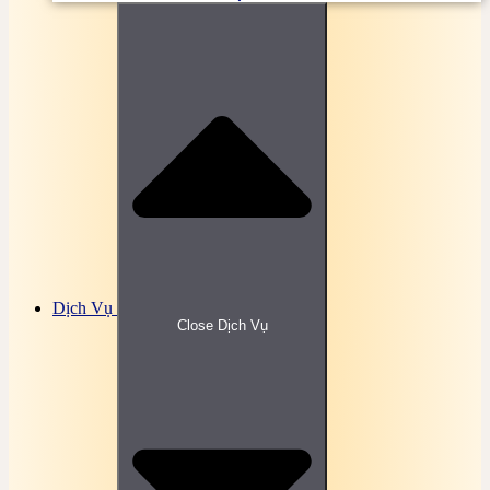
Bài tập, đề thi trắc nghiệm Luật hình sự Online
Bài tập, đề thi trắc Nghiệm Luật hôn nhân và gia
đình
Bài tập, đề thi trắc nghiệm Luật kinh doanh Online
Bài tập, đề thi trắc nghiệm Luật kinh tế Online
Bài tập, đề thi trắc nghiệm Luật lao động Online
Bài tập, đề thi trắc nghiệm Luật môi trường Online
Bài tập, đề thi trắc nghiệm Luật ngân hàng Online
Bài tập, đề thi trắc nghiệm Luật so sánh Online
Bài tập, đề thi trắc nghiệm Luật tài chính Online
Bài tập, đề thi trắc nghiệm Luật tố tụng dân sự
Online
Bài tập, đề thi trắc nghiệm Luật đất đai Online
Bài tập, đề thi trắc nghiệm Luật đầu tư Online
Bài tập, đề thi trắc nghiệm Lý thuyết điều khiển tự
Dịch Vụ
động
Close Dịch Vụ
Bài tập, đề thi trắc nghiệm Mạng không dây Online
Bài tập, đề thi trắc nghiệm Mạng máy tính Online
Bài tập, đề thi trắc nghiệm Marketing căn bản
Online
Bài tập, đề thi trắc nghiệm Miễn dịch học Online
Bài tập, đề thi trắc nghiệm Mô học đại cương
Online
Bài tập, đề thi trắc nghiệm Môi trường và con
người Online