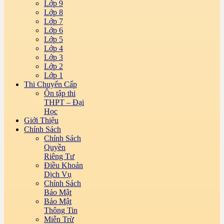
Lớp 9
Lớp 8
Lớp 7
Lớp 6
Lớp 5
Lớp 4
Lớp 3
Lớp 2
Lớp 1
Thi Chuyển Cấp
Ôn tập thi
THPT – Đại
Học
Giới Thiệu
Chính Sách
Chính Sách
Quyền
Riêng Tư
Điều Khoản
Dịch Vụ
Chính Sách
Bảo Mật
Bảo Mật
Thông Tin
Miễn Trừ