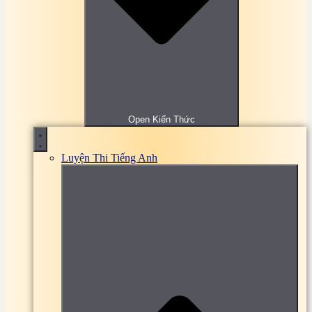
Bài tập, đề thi trắc nghiệm Quản trị xuất nhập
khẩu Online
Bài tập, đề thi trắc nghiệm Răng – Hàm – Mặt
Online
Bài tập, đề thi trắc nghiệm Sinh học đại cương
Online
Bài tập, đề thi trắc nghiệm Sinh lý học Online
Bài tập, đề thi trắc nghiệm SPSS Online
Bài tập, đề thi trắc nghiệm Tai – Mũi – Họng Online
Bài tập, đề thi trắc nghiệm Tài chính công Online
Open Kiến Thức
Bài tập, đề thi trắc nghiệm Tài chính doanh nghiệp
Online
Bài tập, đề thi trắc nghiệm Tài chính ngân hàng
Luyện Thi Tiếng Anh
Online
Bài tập, đề thi trắc Nghiệm Tài chính quốc tế
Online
Bài tập, đề thi trắc nghiệm Tài chính tiền tệ Online
Bài tập, đề thi trắc nghiệm Tâm lý học Online
Bài tập, đề thi trắc nghiệm Tâm lý y đức Online
Bài tập, đề thi trắc nghiệm Thanh toán quốc tế
Online
Bài tập, đề thi trắc nghiệm Thị trường tài chính
Online
Bài tập, đề thi trắc nghiệm Thiên văn học Online
Bài tập, đề thi trắc nghiệm Thiết kế cầu đường hầm