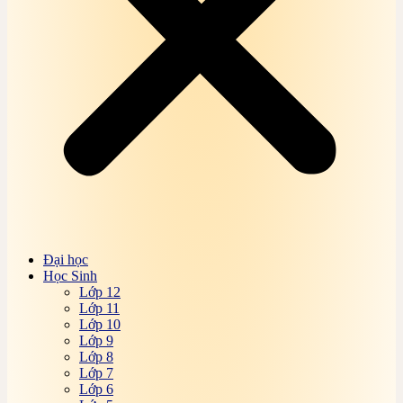
quốc tế
Bài tập, đề thi trắc nghiệm Quản trị logistics Online
Bài tập, đề thi trắc nghiệm Quản trị mạng Online
Bài tập, đề thi trắc nghiệm Quản trị marketing
Online
Bài tập, đề thi trắc nghiệm Quản trị nguồn nhân
lực
Bài tập, đề thi trắc nghiệm Quản trị sản xuất Online
Bài tập, đề thi trắc nghiệm Quản trị tài chính
Online
Bài tập, đề thi trắc nghiệm Quản trị thương mại
Online
Bài tập, đề thi trắc nghiệm Quản trị văn phòng
Online
Bài tập, đề thi trắc nghiệm Quản trị xuất nhập
khẩu Online
Đại học
Bài tập, đề thi trắc nghiệm Răng – Hàm – Mặt
Học Sinh
Online
Lớp 12
Bài tập, đề thi trắc nghiệm Sinh học đại cương
Lớp 11
Online
Lớp 10
Bài tập, đề thi trắc nghiệm Sinh lý học Online
Lớp 9
Bài tập, đề thi trắc nghiệm SPSS Online
Lớp 8
Bài tập, đề thi trắc nghiệm Tai – Mũi – Họng Online
Lớp 7
Bài tập, đề thi trắc nghiệm Tài chính công Online
Lớp 6
Bài tập, đề thi trắc nghiệm Tài chính doanh nghiệp