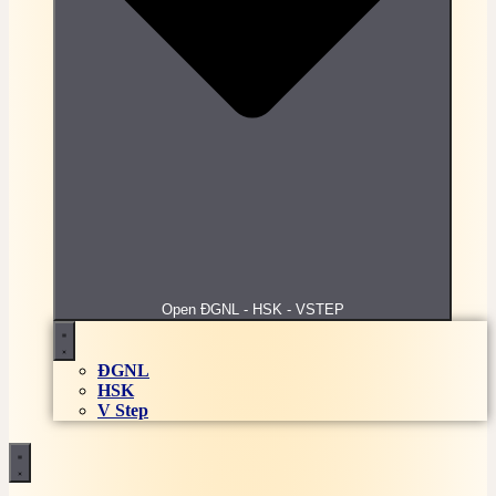
Bài tập trắc nghiệm Chứng khoán và thị trường
chứng khoán
Bài tập trắc nghiệm Lịch sử các học thuyết kinh tế
Open ĐGNL - HSK - VSTEP
Bài tập trắc nghiệm Phương pháp nghiên cứu khoa
học
Bài tập, đề thi trắc nghiệm An toàn vệ sinh thực
ĐGNL
phẩm Online
HSK
Bài tập, đề thi trắc nghiệm An toàn điện Online
V Step
Bài tập, đề thi trắc nghiệm Báo cáo tài chính hợp
nhất
Bài tập, đề thi trắc nghiệm Bảo hiểm đại cương
Online
Bài tập, đề thi trắc nghiệm Bảo mật an ninh mạng