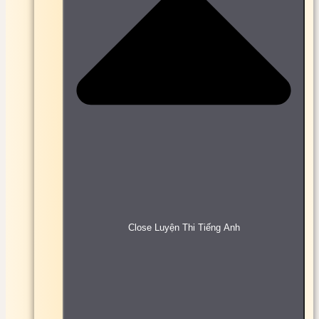
giao thông
Bài tập, đề thi trắc nghiệm Thủ tục hải quan Online
Bài tập, đề thi trắc nghiệm Thương mại quốc tế
Online
Bài tập, đề thi trắc nghiệm Thương mại điện tử
Online
Bài tập, đề thi trắc nghiệm Thủy khí Online
Bài tập, đề thi trắc nghiệm Tín dụng ngân hàng
Online
Bài tập, đề thi trắc nghiệm Tin học nghề phổ thông
Online
Bài tập, đề thi trắc nghiệm Tin học đại cương
Online
Bài tập, đề thi trắc nghiệm Tổ chức và quản lý y tế
Online
Bài tập, đề thi trắc nghiệm Toán cao cấp A1 Online
Bài tập, đề thi trắc nghiệm Toán cao cấp A2 Online
Bài tập, đề thi trắc nghiệm Toán cao cấp C1 Online
Close Luyện Thi Tiếng Anh
Bài tập, đề thi trắc nghiệm Toán cao cấp C2 Online
Bài tập, đề thi trắc nghiệm Toán kinh tế Online
Bài tập, đề thi trắc nghiệm Toán rời rạc Online
Bài tập, đề thi trắc nghiệm Toán tài chính Online
Bài tập, đề thi trắc nghiệm Tổng quát viễn thông
Online
Bài tập, đề thi trắc nghiệm Triết học Mác Lênin