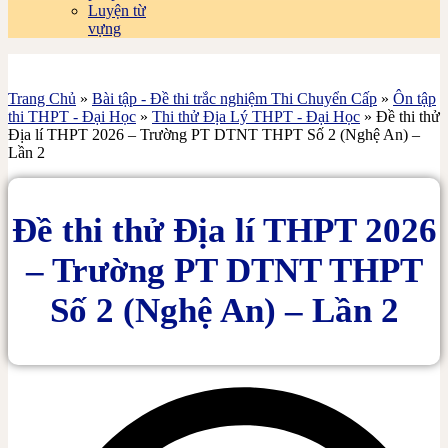
Luyện từ
vựng
Trang Chủ
»
Bài tập - Đề thi trắc nghiệm Thi Chuyển Cấp
»
Ôn tập
thi THPT - Đại Học
»
Thi thử Địa Lý THPT - Đại Học
»
Đề thi thử
Địa lí THPT 2026 – Trường PT DTNT THPT Số 2 (Nghệ An) –
Lần 2
Đề thi thử Địa lí THPT 2026
– Trường PT DTNT THPT
Số 2 (Nghệ An) – Lần 2