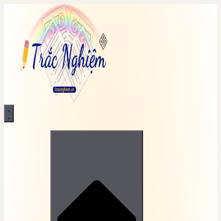
Chuyển
đến
nội
dung