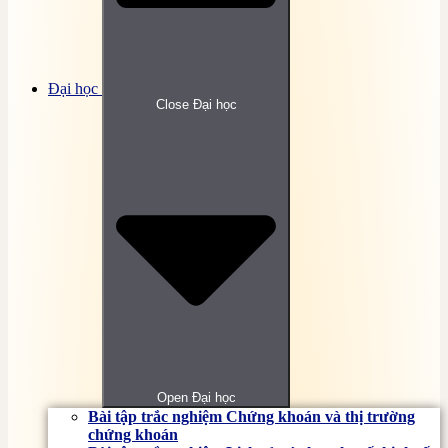
Đại học
Close Đại học
Open Đại học
Bài tập trắc nghiệm Chứng khoán và thị trường
chứng khoán